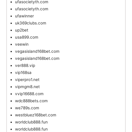
ufasocietyth.com
ufasocietyth.com
ufawinner
uk369clubs.com
up2bet
usa899.com
veewin
vegasisland168bet.com
vegasisland168bet.com
ver888.vip
vip168sa
viperpro1.net
vipmgm8.net
vvip16688.com
wdc888bets.com
we789s.com
westbluez168bet.com
worldclub888.fun
worldclub888.fun