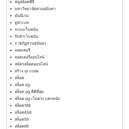
ฟลูสล็อตพีจี
มหาวิทยาลัยสวนสุนันทา
มันนี่เกม
ยูฟ่าเบท
ระบบเว็บพนัน
รับทำเว็บพนัน
ราชภัฏสวนสุนันทา
ลอตเตอรี่
ลอตเตอรี่ออนไลน์
สมัครสล็อตออนไลน์
สร้าง qr code
สล็อต
สล็อต pg
สล็อต pg ที่ดีที่สุด
สล็อต pg เว็บตรง แตกหนัก
สล็อต168
สล็อต456
สล็อต55
สล็อต66