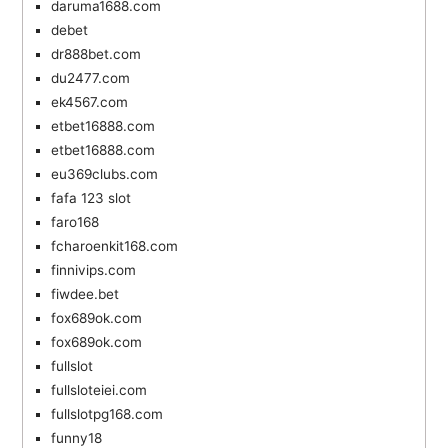
daruma1688.com
debet
dr888bet.com
du2477.com
ek4567.com
etbet16888.com
etbet16888.com
eu369clubs.com
fafa 123 slot
faro168
fcharoenkit168.com
finnivips.com
fiwdee.bet
fox689ok.com
fox689ok.com
fullslot
fullsloteiei.com
fullslotpg168.com
funny18