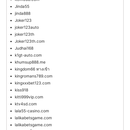
Jinda55
jinda888
Joker123
joker123auto
joker123th
Joker123th.com
Judhai168
k1gt-auto.com
khumsup888.me
kingdom66 ทางเข้า
kingromans789.com
kingxxxbet123.com
kiss918
kitti999vip.com
ktv4sd.com
lala55-casino.com
lalikabetsgame.com
lalikabetsgame.com