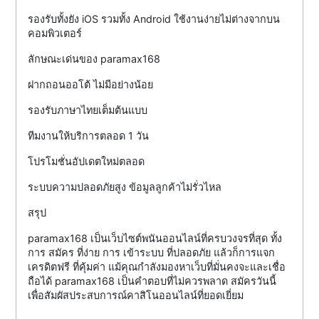
รองรับทั้งยัง iOS รวมทั้ง Android ใช้งานง่ายไม่ต่างจากบน
คอมพิวเตอร์
ลักษณะเด่นของ paramax168
ฝากถอนออโต้ ไม่มีอย่างน้อย
รองรับภาษาไทยเต็มต้นแบบ
ทีมงานให้บริการตลอด 1 วัน
โปรโมชั่นอัปเดตใหม่ตลอด
ระบบความปลอดภัยสูง ข้อมูลลูกค้าไม่รั่วไหล
สรุป
paramax168 เป็นเว็บไซต์พนันออนไลน์ที่ครบวงจรที่สุด ทั้ง
การ สมัคร ที่ง่าย การ เข้าระบบ ที่ปลอดภัย แล้วก็การแจก
เครดิตฟรี ที่คุ้มค่า แม้คุณกำลังมองหาเว็บที่มั่นคงจะและเชื่อ
ถือได้ paramax168 เป็นคำตอบที่ไม่ควรพลาด สมัครวันนี้
เพื่อสัมผัสประสบการณ์คาสิโนออนไลน์ที่ยอดเยี่ยม