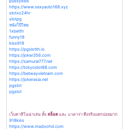
pussy888
https://www.sexyauto168.xyz
slotxo24hr
slotpg
หนังโป๊ไทย
1xbetth
funny18
kiss918
https://pgslotth.io
https://joker356.com
https://samurai777.net
https://tokyoslot88.com
https://betwayvietnam.com
https://jokerasia.net
pgslot
pgslot
เว็บคาสิโนน่าเล่น ทั้ง
สล็อต
และ
บาคาร่า
ตึงจริงแตกบ่อยมาก
918kiss
https://www.madoohd.com