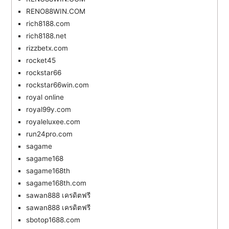
RENO88WIN.COM
rich8188.com
rich8188.net
rizzbetx.com
rocket45
rockstar66
rockstar66win.com
royal online
royal99y.com
royaleluxee.com
run24pro.com
sagame
sagame168
sagame168th
sagame168th.com
sawan888 เครดิตฟรี
sawan888 เครดิตฟรี
sbotop1688.com