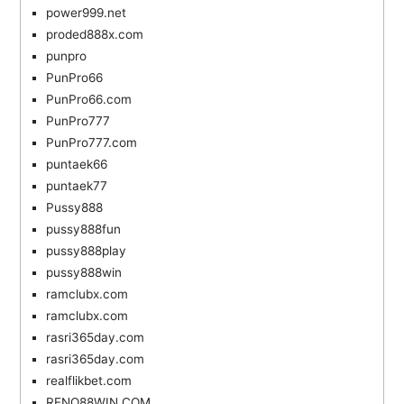
power999.net
proded888x.com
punpro
PunPro66
PunPro66.com
PunPro777
PunPro777.com
puntaek66
puntaek77
Pussy888
pussy888fun
pussy888play
pussy888win
ramclubx.com
ramclubx.com
rasri365day.com
rasri365day.com
realflikbet.com
RENO88WIN.COM