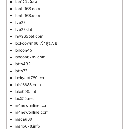
lion123สล็อต
lionth168.com
lionth168.com
live22
live22slot
lnw365bet.com
lockdown168 เข้าสู่ระบบ
london45
london6789.com
lotto432
lotto77
luckycat789.com
luis16888.com
luke999.net
lux555.net
m4newonline.com
m4newonline.com
macau69
mario678.info