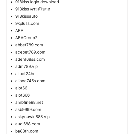
918kiss login download
918kiss ดาวน์โหลด
918kissauto
9kpluss.com
ABA
ABAGroup2
abbet789.com
acebet789.com
aden168ss.com
adm789.vip
allbet24hr
allone745s.com
alot66
alot666
ambfine88.net
asb9999.com
askyouwin888 vip
audi688.com
ba88th.com