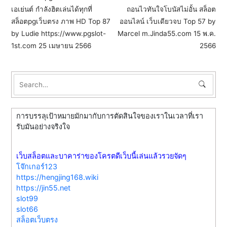
น
เอเย่นต์ กำลังฮิตเล่นได้ทุกที่
ถอนไวทันใจโบนัสไม่อั้น สล็อต
ะ
สล็อตpgเว็บตรง ภาพ HD Top 87
ออนไลน์ เว็บเดียวจบ Top 57 by
แ
by Ludie https://www.pgslot-
Marcel m.Jinda55.com 15 พ.ค.
น
1st.com 25 เมษายน 2566
2566
ว
เ
รื่
อ
การบรรลุเป้าหมายมักมากับการตัดสินใจของเราในเวลาที่เรา
ง
รับมันอย่างจริงใจ
เว็บสล็อตและบาคาร่าของโครตดีเว็บนี้เล่นแล้วรวยจัดๆ
โจ๊กเกอร์123
https://hengjing168.wiki
https://jin55.net
slot99
slot66
สล็อตเว็บตรง