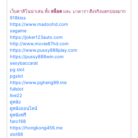
เว็บคาสิโนน่าเล่น ทั้ง
สล็อต
และ
บาคาร่า
ตึงจริงแตกบ่อยมาก
918kiss
https://www.madoohd.com
sagame
https://joker123auto.com
http://www.movie87hd.com
https://www.pussy888play.com
https://pussy888win.com
sexybaccarat
pg slot
pgslot
https://www.pgheng99.me
fullslot
live22
ดูหนัง
ดูหนังออนไลน์
ดูหนังฟรี
faro168
https://hongkong456.me
slot66