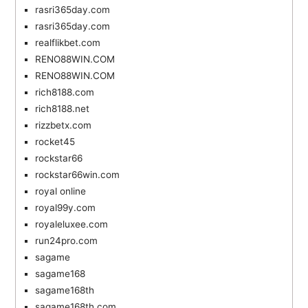
rasri365day.com
rasri365day.com
realflikbet.com
RENO88WIN.COM
RENO88WIN.COM
rich8188.com
rich8188.net
rizzbetx.com
rocket45
rockstar66
rockstar66win.com
royal online
royal99y.com
royaleluxee.com
run24pro.com
sagame
sagame168
sagame168th
sagame168th.com