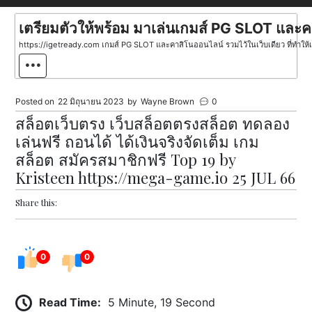
Skip
to
เตรียมตัวให้พร้อม มาเล่นเกมส์ PG SLOT แล
content
https://igetready.com เกมส์ PG SLOT และคาสิโนออนไลน์ รวมไว้ในเว็บเดียว ที่ทำให้เ
Posted on
22 มิถุนายน 2023
by
Wayne Brown
0
สล็อตเว็บตรง เว็บสล็อตตรงสล็อต ทดลอง
เล่นฟรี ถอนได้ ได้เงินจริงจัดเต็ม เกม
สล็อต สมัครสมาชิกฟรี Top 19 by
Kristeen https://mega-game.io 25 JUL 66
Share this:
0
0
Read Time:
5 Minute, 19 Second