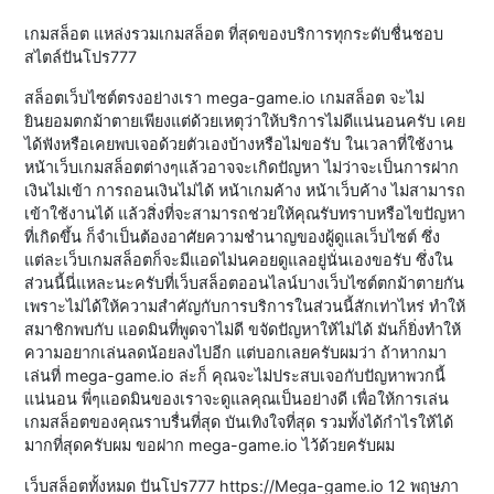
เกมสล็อต แหล่งรวมเกมสล็อต ที่สุดของบริการทุกระดับชื่นชอบ
สไตล์ปันโปร777
สล็อตเว็บไซต์ตรงอย่างเรา mega-game.io เกมสล็อต จะไม่
ยินยอมตกม้าตายเพียงแต่ด้วยเหตุว่าให้บริการไม่ดีแน่นอนครับ เคย
ได้ฟังหรือเคยพบเจอด้วยตัวเองบ้างหรือไม่ขอรับ ในเวลาที่ใช้งาน
หน้าเว็บเกมสล็อตต่างๆแล้วอาจจะเกิดปัญหา ไม่ว่าจะเป็นการฝาก
เงินไม่เข้า การถอนเงินไม่ได้ หน้าเกมค้าง หน้าเว็บค้าง ไม่สามารถ
เข้าใช้งานได้ แล้วสิ่งที่จะสามารถช่วยให้คุณรับทราบหรือไขปัญหา
ที่เกิดขึ้น ก็จำเป็นต้องอาศัยความชำนาญของผู้ดูแลเว็บไซต์ ซึ่ง
แต่ละเว็บเกมสล็อตก็จะมีแอดไม่นคอยดูแลอยู่นั่นเองขอรับ ซึ่งใน
ส่วนนี้นี่แหละนะครับที่เว็บสล็อตออนไลน์บางเว็บไซต์ตกม้าตายกัน
เพราะไม่ได้ให้ความสำคัญกับการบริการในส่วนนี้สักเท่าไหร่ ทำให้
สมาชิกพบกับ แอดมินที่พูดจาไม่ดี ขจัดปัญหาให้ไม่ได้ มันก็ยิ่งทำให้
ความอยากเล่นลดน้อยลงไปอีก แต่บอกเลยครับผมว่า ถ้าหากมา
เล่นที่ mega-game.io ล่ะก็ คุณจะไม่ประสบเจอกับปัญหาพวกนี้
แน่นอน พี่ๆแอดมินของเราจะดูแลคุณเป็นอย่างดี เพื่อให้การเล่น
เกมสล็อตของคุณราบรื่นที่สุด บันเทิงใจที่สุด รวมทั้งได้กำไรให้ได้
มากที่สุดครับผม ขอฝาก mega-game.io ไว้ด้วยครับผม
เว็บสล็อตทั้งหมด ปันโปร777 https://Mega-game.io 12 พฤษภา