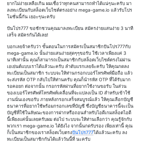
ยากไม่ง่ายเหลือเกิน ผมเชื่อว่าทุกคนสามารถทำได้แน่ๆนะครับ มา
ลงทะเบียนกับสล็อตเว็บไซต์ตรงอย่าง mega-game.io แล้วรับโปร
โมชั่นนี้กัน เยอะๆนะครับ
ปันโปร777 ขอชักชวนคุณมาลงทะเบียน สมัครง่ายแสนง่าย 3 นาที
เสร็จ สมัครกันได้เลย!
บอกเลยจ้าครับว่า ขั้นตอนในการสมัครเป็นสมาชิกปันโปร777กับ
mega-game.io นั้นง่ายแสนง่ายสุดๆๆขอรับ ใช้เวลาเพียงแค่ 3
นาทีเท่านั้น คุณก็สามารถเป็นสมาชิกกับสล็อตเว็บไซต์ตรงไม่ผ่าน
เอเย่นต์แบบเราได้แล้วนะครับ ลำดับแรกเลยจ้ะครับ ให้คุณกดลง
ทะเบียนเป็นสมาชิก ระบบจะให้ท่านกรอกเบอร์โทรศัพท์มือถือ แล้ว
จะส่งรหัส OTP กลับไปให้ท่านครับ คุณก็นำรหัส OTP ที่ได้รับมาก
รอคอยก ต่อจากนั้น กรอกรหัสผ่านที่อยากใช้งานขอรับ ในส่วน
ของเบอร์โทรศัพท์โทรศัพท์เคลื่อนที่จะแปลงเป็น ID สำหรับเข้าใช้
งานนั่นเองขอรับ ภายหลังกรอกเสร็จสมบูรณ์แล้ว ให้คุณเลือกบัญชี
ธนาคารที่อยากใช้พร้อมกรอกเลขที่บัญชี ซึ่งบัญชีธนาคารนี้จะเป็น
บัญชีที่ใช้ในลัษณะของการฝากหรือถอนสำหรับไอดีเกมสล็อตไอดี
นี้เพียงแค่นั้นเลยครับผม ต่อไป ระบบจะให้ท่านเลือกว่า คุณรู้จักกับ
พวกเรา mega-game.io ได้ยังไง จากนั้นกดรับรอง เพียงเท่านี้ คุณ
ก็เป็นสมาชิกของเราสล็อตเว็บตรง
ปันโปร777
ได้แล้วนะครับ ลง
ทะเบียนเป็นสมาชิกกันได้แล้ววันนี้ที่ นะครับ