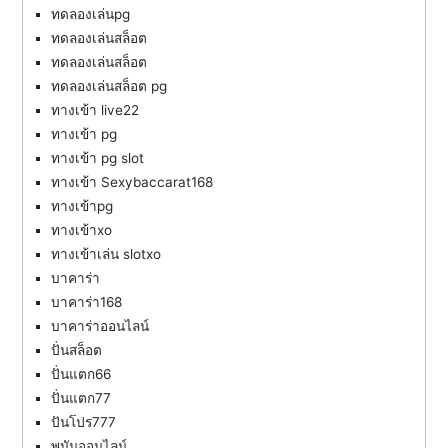
ทดลองเล่นpg
ทดลองเล่นสล็อต
ทดลองเล่นสล็อต
ทดลองเล่นสล็อต pg
ทางเข้า live22
ทางเข้า pg
ทางเข้า pg slot
ทางเข้า Sexybaccarat168
ทางเข้าpg
ทางเข้าxo
ทางเข้าเล่น slotxo
บาคาร่า
บาคาร่า168
บาคาร่าออนไลน์
ปั่นสล็อต
ปั่นแตก66
ปั่นแตก77
ปันโปร777
พนันออนไลน์