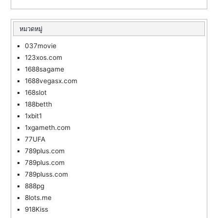
หมวดหมู่
037movie
123xos.com
1688sagame
1688vegasx.com
168slot
188betth
1xbit1
1xgameth.com
77UFA
789plus.com
789plus.com
789pluss.com
888pg
8lots.me
918Kiss