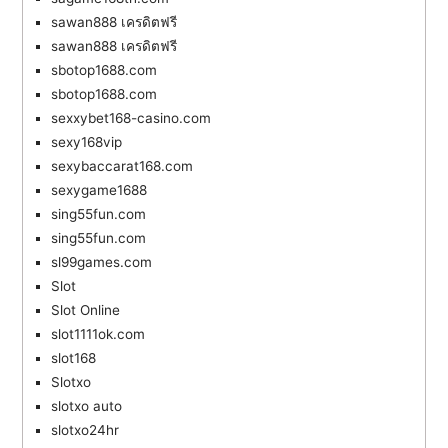
sawan888 เครดิตฟรี
sawan888 เครดิตฟรี
sbotop1688.com
sbotop1688.com
sexxybet168-casino.com
sexy168vip
sexybaccarat168.com
sexygame1688
sing55fun.com
sing55fun.com
sl99games.com
Slot
Slot Online
slot1111ok.com
slot168
Slotxo
slotxo auto
slotxo24hr