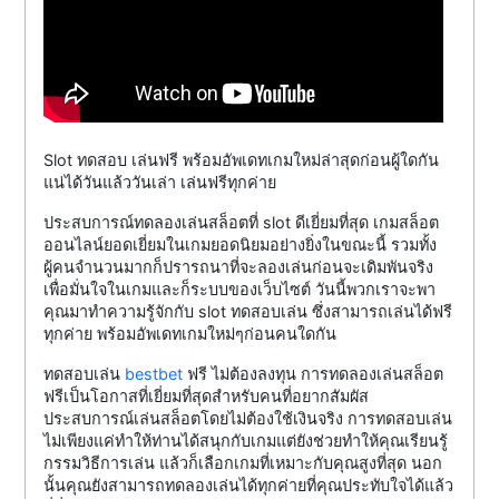
Slot ทดสอบ เล่นฟรี พร้อมอัพเดทเกมใหม่ล่าสุดก่อนผู้ใดกัน
แน่ได้วันแล้ววันเล่า เล่นฟรีทุกค่าย
ประสบการณ์ทดลองเล่นสล็อตที่ slot ดีเยี่ยมที่สุด เกมสล็อต
ออนไลน์ยอดเยี่ยมในเกมยอดนิยมอย่างยิ่งในขณะนี้ รวมทั้ง
ผู้คนจำนวนมากก็ปรารถนาที่จะลองเล่นก่อนจะเดิมพันจริง
เพื่อมั่นใจในเกมและก็ระบบของเว็บไซต์ วันนี้พวกเราจะพา
คุณมาทำความรู้จักกับ slot ทดสอบเล่น ซึ่งสามารถเล่นได้ฟรี
ทุกค่าย พร้อมอัพเดทเกมใหม่ๆก่อนคนใดกัน
ทดสอบเล่น
bestbet
ฟรี ไม่ต้องลงทุน การทดลองเล่นสล็อต
ฟรีเป็นโอกาสที่เยี่ยมที่สุดสำหรับคนที่อยากสัมผัส
ประสบการณ์เล่นสล็อตโดยไม่ต้องใช้เงินจริง การทดสอบเล่น
ไม่เพียงแค่ทำให้ท่านได้สนุกกับเกมแต่ยังช่วยทำให้คุณเรียนรู้
กรรมวิธีการเล่น แล้วก็เลือกเกมที่เหมาะกับคุณสูงที่สุด นอก
นั้นคุณยังสามารถทดลองเล่นได้ทุกค่ายที่คุณประทับใจได้แล้ว