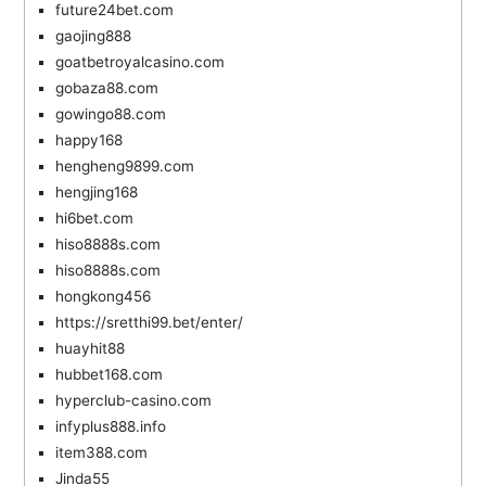
future24bet.com
gaojing888
goatbetroyalcasino.com
gobaza88.com
gowingo88.com
happy168
hengheng9899.com
hengjing168
hi6bet.com
hiso8888s.com
hiso8888s.com
hongkong456
https://sretthi99.bet/enter/
huayhit88
hubbet168.com
hyperclub-casino.com
infyplus888.info
item388.com
Jinda55