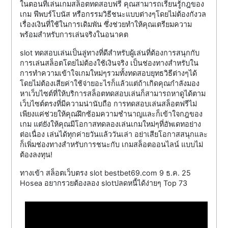
ในตอนที่เล่นเกมสล็อตทดสอบฟรี คุณสามารถเรียนรู้กฎของ
เกม ฟีพบร์โบนัส หรือกรรมวิธีชนะแบบต่างๆโดยไม่ต้องกังวล
เรื่องเงินที่ใช้ในการเดิมพัน ซึ่งช่วยทำให้คุณเตรียมความ
พร้อมสำหรับการเล่นจริงในอนาคต
slot ทดสอบเล่นเป็นลู่ทางที่ดีสำหรับผู้เล่นที่ต้องการสนุกกับ
การเล่นสล็อตโดยไม่ต้องใช้เงินจริง เป็นช่องทางสำหรับใน
การทำความเข้าใจเกมใหม่ๆรวมทั้งทดสอบยุทธวิธีต่างๆได้
โดยไม่ต้องเสียค่าใช้จ่ายอะไรก็แล้วแต่ถ้าเกิดคุณกำลังมอง
หาเว็บไซต์ที่ให้บริการสล็อตทดสอบเล่นก็สามารถหาดูได้ตาม
เว็บไซต์ตรงที่มีความน่านับถือ การทดสอบเล่นสล็อตฟรีไม่
เพียงแค่ช่วยให้คุณฝึกซ้อมความชำนาญและก็เข้าใจกฎของ
เกม แต่ยังให้คุณมีโอกาสทดลองเล่นเกมใหม่ๆที่อัพเดทอย่าง
ต่อเนื่อง เล่นได้ทุกค่ายวันแล้ววันเล่า อย่าเสียโอกาสสนุกและ
ก็เพิ่มช่องทางสำหรับการชนะกับ เกมสล็อตออนไลน์ แบบไม่
ต้องลงทุน!
ทางเข้า สล็อตเว็บตรง slot bestbet69.com 9 ธ.ค. 25
Hosea อยากรวยต้องลอง slotปลดหนี้ได้ง่ายๆ Top 73