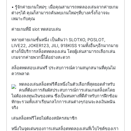
• รู้จักค่ายเกมใหม่ๆ: เมื่อคุณสามารถทดลองเล่นจากค่ายเกม
ต่างๆได้ คุณก็สามารถค้นพบเกมใหม่ๆที่บางครั้งก็อาจจะ
เหมาะกับคุณ
ค่ายเกมที่มี slot ทดสอบเล่น
หลายค่ายเกมชั้นหนึ่ง เป็นต้นว่า SLOTXO, PGSLOT,
LIVE22, JOKER123, JILI, 918KISS รวมทั้งอื่นๆอีกมากมาย
ต่างก็มีบริการสล็อตทดลองเล่น โดยผู้เล่นสามารถเลือกเล่น
เกมจากค่ายพวกนี้ได้อย่างสะดวก
สล็อตทดสอบเล่นฟรี ประสบการณ์ความสนุกสนานที่คุณไม่
ควรพลาด
ทดลองเล่นสล็อตฟรีคือหนึ่งในตัวเลือกที่สุดยอดสำหรับ
คนที่ต้องการสัมผัสประสบการณ์การเล่นเกมสล็อตโดย
ไม่ต้องลงทุนเงินของตน ซึ่งเป็นหนทางที่ดีสำหรับการฝึกซ้อม
ทักษะรวมทั้งเล่าเรียนกลไกการเล่นต่างๆก่อนจะลงเงินพนัน
จริง
เล่นสล็อตฟรีโดยไม่ต้องสมัครสมาชิก
หนึ่งในจุดเด่นของการเล่นสล็อตทดลองเล่นที่เว็บไซต์ของเรา