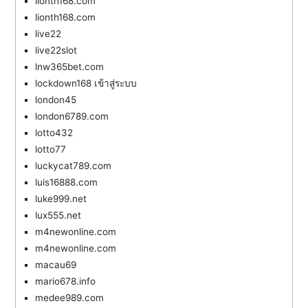
lionth168.com
lionth168.com
live22
live22slot
lnw365bet.com
lockdown168 เข้าสู่ระบบ
london45
london6789.com
lotto432
lotto77
luckycat789.com
luis16888.com
luke999.net
lux555.net
m4newonline.com
m4newonline.com
macau69
mario678.info
medee989.com