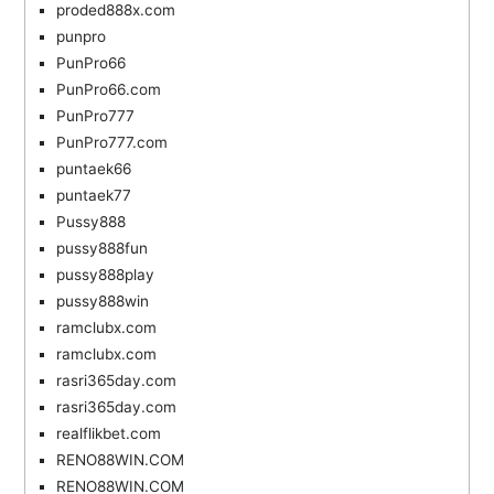
proded888x.com
punpro
PunPro66
PunPro66.com
PunPro777
PunPro777.com
puntaek66
puntaek77
Pussy888
pussy888fun
pussy888play
pussy888win
ramclubx.com
ramclubx.com
rasri365day.com
rasri365day.com
realflikbet.com
RENO88WIN.COM
RENO88WIN.COM