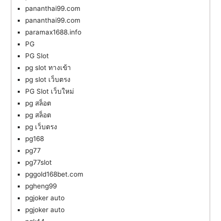
pananthai99.com
pananthai99.com
paramax1688.info
PG
PG Slot
pg slot ทางเข้า
pg slot เว็บตรง
PG Slot เว็บใหม่
pg สล็อต
pg สล็อต
pg เว็บตรง
pg168
pg77
pg77slot
pggold168bet.com
pgheng99
pgjoker auto
pgjoker auto