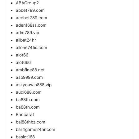
ABAGroup2
abbet789.com
acebet789.com
aden168ss.com
adm789.vip
allbet24hr
allone745s.com
alot66
alot666
ambfine88.net
asb9999.com
askyouwin888 vip
audi688.com
ba88th.com
ba88th.com
Baccarat
baj88thbz.com
bar4game24hr.com
baslot168