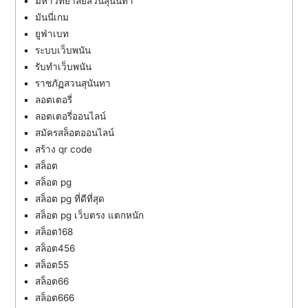
มหาวิทยาลัยสวนสุนันทา
มันนี่เกม
ยูฟ่าเบท
ระบบเว็บพนัน
รับทำเว็บพนัน
ราชภัฏสวนสุนันทา
ลอตเตอรี่
ลอตเตอรี่ออนไลน์
สมัครสล็อตออนไลน์
สร้าง qr code
สล็อต
สล็อต pg
สล็อต pg ที่ดีที่สุด
สล็อต pg เว็บตรง แตกหนัก
สล็อต168
สล็อต456
สล็อต55
สล็อต66
สล็อต666