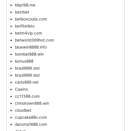
bbp168.me
bestbet
betboxclubs.com
betflixtikto
betm4vip.com
betworld369hot.com
bluewin8888.info
bombet888.win
bonus888
brazil999 slot
brazil999 slot
carlo999.net
Casino
cc11388.com
chinatown888.win
cloudbet
cupcake88x.com
daruma1688.com