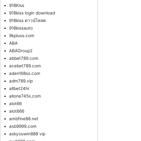
918Kiss
918kiss login download
918kiss ดาวน์โหลด
918kissauto
9kpluss.com
ABA
ABAGroup2
abbet789.com
acebet789.com
aden168ss.com
adm789.vip
allbet24hr
allone745s.com
alot66
alot666
ambfine88.net
asb9999.com
askyouwin888 vip