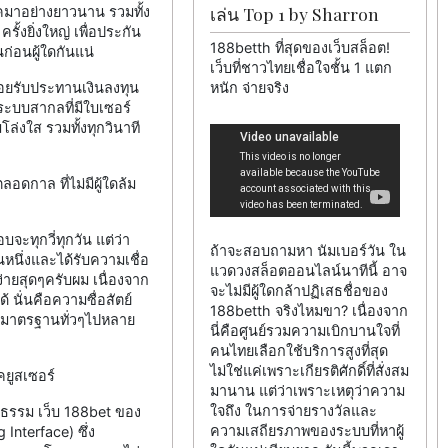
เล่น Top 1 by Sharron
มาอย่างยาวนาน รวมทั้ง
ั้งยิ่งใหญ่ เพื่อประกัน
188betth ที่สุดของเว็บสล็อต!
นก่อนผู้ใดกันแน่
เว็บที่ชาวไทยเชื่อใจชั้น 1 แตก
คอยรับประทานเงินลงทุน
หนัก จ่ายจริง
ยระบบสากลที่มีใบเซอร์
่งใส รวมทั้งทุกวินาที
อดกาล ที่ไม่มีผู้ใดล้ม
อบจะทุกวี่ทุกวัน แต่ว่า
ถ้าจะสอบถามหา นัมเบอร์วัน ใน
หนึ่งและได้รับความเชื่อ
แวดวงสล็อตออนไลน์นาทีนี้ อาจ
นง่ายสุดๆครับผม เนื่องจาก
จะไม่มีผู้ใดกล้าปฏิเสธชื่อของ
ด้ นั่นคือความซื่อสัตย์
188betth จริงไหมขา? เนื่องจาก
่ามาตรฐานทั่วๆไปหลาย
นี่คือศูนย์รวมความเบิกบานใจที่
คนไทยเลือกใช้บริการสูงที่สุด
ไม่ใช่แค่เพราะเกียรติศักดิ์ที่สั่งสม
คยูสเซอร์
มานาน แต่ว่าเพราะเหตุว่าความ
ใจถึง ในการจ่ายรางวัลและ
ยงธรรม เว็บ 188bet ของ
ความเสถียรภาพของระบบที่หาผู้
Interface) ซึ่ง