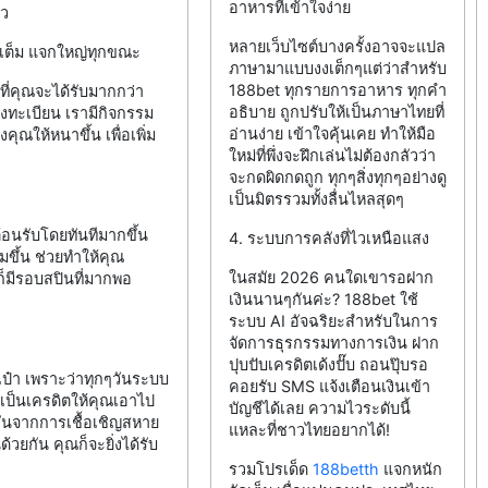
อาหารที่เข้าใจง่าย
ัว
หลายเว็บไซต์บางครั้งอาจจะแปล
ัดเต็ม แจกใหญ่ทุกขณะ
ภาษามาแบบงงเต็กๆแต่ว่าสำหรับ
188bet ทุกรายการอาหาร ทุกคำ
งที่คุณจะได้รับมากกว่า
อธิบาย ถูกปรับให้เป็นภาษาไทยที่
ลงทะเบียน เรามีกิจกรรม
อ่านง่าย เข้าใจคุ้นเคย ทำให้มือ
ุณให้หนาขึ้น เพื่อเพิ่ม
ใหม่ที่พึ่งจะฝึกเล่นไม่ต้องกลัวว่า
จะกดผิดกดถูก ทุกๆสิ่งทุกๆอย่างดู
เป็นมิตรรวมทั้งลื่นไหลสุดๆ
้อนรับโดยทันทีมากขึ้น
4. ระบบการคลังที่ไวเหนือแสง
่มขึ้น ช่วยทำให้คุณ
ในสมัย 2026 คนใดเขารอฝาก
็มีรอบสปินที่มากพอ
เงินนานๆกันค่ะ? 188bet ใช้
ระบบ AI อัจฉริยะสำหรับในการ
จัดการธุรกรรมทางการเงิน ฝาก
ปุบปับเครดิตเด้งปั๊บ ถอนปุ๊บรอ
เป๋า เพราะว่าทุกๆวันระบบ
คอยรับ SMS แจ้งเตือนเงินเข้า
ป็นเครดิตให้คุณเอาไป
บัญชีได้เลย ความไวระดับนี้
ชั่นจากการเชื้อเชิญสหาย
แหละที่ชาวไทยอยากได้!
ด้วยกัน คุณก็จะยิ่งได้รับ
รวมโปรเด็ด
188betth
แจกหนัก