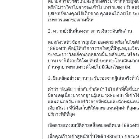
หมายความว่าตัวเกมจะถูกส่งตรงมาจากค่ายผู้พ
หรือไม่ว่าใครไม่อาจจะเข้าไปแทรกแซง ปรับลด
ยูสเซอร์ของคุณได้เด็ดขาด คุณเล่นได้เท่าใด ร
เรทการแตกของเกมนั้นๆ
2. ความยั่งยืนมั่นคงทางการเงินระดับพันล้าน
หมดกังวลหัวข้อการถูกบิด ยอดหาย หรือเว็บไซต์ปิ
188betth คือผู้ให้บริการรายใหญ่ที่มีทุนหมุนเวีย
จะชนะรางวัลแจ็คพอตหลักหมื่น หลักแสน หรือร
บาท เราก็มีจ่ายให้โดยทันที ระบบจะโอนเงินฝา
ถ้วนทุกบาททุกสตางค์โดยไม่มีเงื่อนไขผูกมัด
3. ยืนหยัดอย่างยาวนาน รับรองจากผู้เล่นจริงทั่ว
คำว่า “อันดับ 1 ชั่วกับชั่วกัลป์” ไม่ใช่คำที่ตั้งขึ
มีสาเหตุเนื่องมาจากฐานผู้เล่น 188betth ที่เข้า
แสนคนต่อวัน ยอดรีวิวจากผีพนันและนักพนันคนให
เดียวกันว่า ที่นี่คือเว็บที่ให้ผลทดแทนคุ้มค่าที่ส
บริการที่ดีที่สุด
เปิดลายแทงสมบัติค่ายสล็อตยอดฮิตบน 188betth ส
เมื่อคุณก้าวเข้าสู่หน้าเว็บไซต์ 188betth ของพ