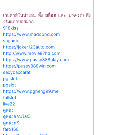
เว็บคาสิโนน่าเล่น ทั้ง
สล็อต
และ
บาคาร่า
ตึง
จริงแตกบ่อยมาก
918kiss
https://www.madoohd.com
sagame
https://joker123auto.com
http://www.movie87hd.com
https://www.pussy888play.com
https://pussy888win.com
sexybaccarat
pg slot
pgslot
https://www.pgheng99.me
fullslot
live22
ดูหนัง
ดูหนังออนไลน์
ดูหนังฟรี
faro168