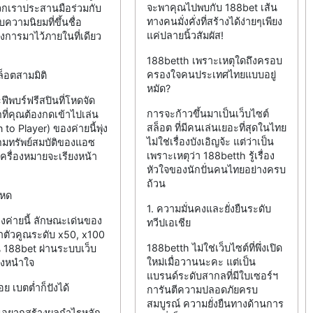
จะพาคุณไปพบกับ 188bet เส้น
พวกเราประสานมือร่วมกับ
ทางคนมั่งคั่งที่สร้างได้ง่ายๆเพียง
ความนิยมที่ขึ้นชื่อ
แค่ปลายนิ้วสัมผัส!
งการมาไว้ภายในที่เดียว
188betth เพราะเหตุใดถึงครอบ
ครองใจคนประเทศไทยแบบอยู่
็อตสามมิติ
หมัด?
ฟีพบร์ฟรีสปินที่โหดจัด
การจะก้าวขึ้นมาเป็นเว็บไซต์
ที่คุณต้องกดเข้าไปเล่น
สล็อต ที่มีคนเล่นเยอะที่สุดในไทย
o Player) ของค่ายนี้พุ่ง
ไม่ใช่เรื่องบังเอิญจ้ะ แต่ว่าเป็น
เกมทรัพย์สมบัติของแอซ
เพราะเหตุว่า 188betth รู้เรื่อง
ครื่องหมายจะเรียงหน้า
หัวใจของนักปั่นคนไทยอย่างครบ
ถ้วน
โหด
1. ความมั่นคงและยั่งยืนระดับ
ค่ายนี้ ลักษณะเด่นของ
ทวีปเอเชีย
พาตัวคูณระดับ x50, x100
188betth ไม่ใช่เว็บไซต์ที่พึ่งเปิด
น 188bet ผ่านระบบเว็บ
ใหม่เมื่อวานนะคะ แต่เป็น
่างหนำใจ
แบรนด์ระดับสากลที่มีใบเซอร์ฯ
ย เบตต่ำก็ปังได้
การันตีความปลอดภัยครบ
สมบูรณ์ ความยั่งยืนทางด้านการ
้นอยากสร้างผลกำไรหลัก