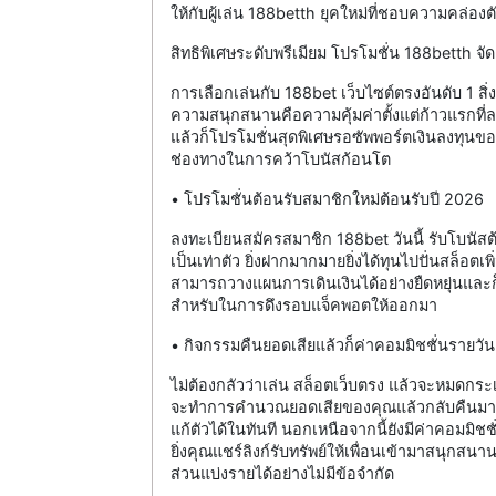
ให้กับผู้เล่น 188betth ยุคใหม่ที่ชอบความคล่องต
สิทธิพิเศษระดับพรีเมียม โปรโมชั่น 188betth จ
การเลือกเล่นกับ 188bet เว็บไซต์ตรงอันดับ 1 สิ่
ความสนุกสนานคือความคุ้มค่าตั้งแต่ก้าวแรกที่
แล้วก็โปรโมชั่นสุดพิเศษรอซัพพอร์ตเงินลงทุนของค
ช่องทางในการคว้าโบนัสก้อนโต
• โปรโมชั่นต้อนรับสมาชิกใหม่ต้อนรับปี 2026
ลงทะเบียนสมัครสมาชิก 188bet วันนี้ รับโบนัสต
เป็นเท่าตัว ยิ่งฝากมากมายยิ่งได้ทุนไปปั่นสล็อตเพิ
สามารถวางแผนการเดินเงินได้อย่างยืดหยุ่นและก
สำหรับในการดึงรอบแจ็คพอตให้ออกมา
• กิจกรรมคืนยอดเสียแล้วก็ค่าคอมมิชชั่นรายวัน
ไม่ต้องกลัวว่าเล่น สล็อตเว็บตรง แล้วจะหมดกระ
จะทำการคำนวณยอดเสียของคุณแล้วกลับคืนมาเ
แก้ตัวได้ในทันที นอกเหนือจากนี้ยังมีค่าคอมมิช
ยิ่งคุณแชร์ลิงก์รับทรัพย์ให้เพื่อนเข้ามาสนุกสนาน
ส่วนแบ่งรายได้อย่างไม่มีข้อจำกัด