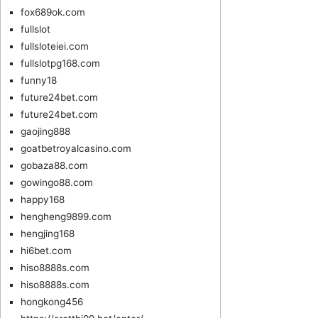
fox689ok.com
fullslot
fullsloteiei.com
fullslotpg168.com
funny18
future24bet.com
future24bet.com
gaojing888
goatbetroyalcasino.com
gobaza88.com
gowingo88.com
happy168
hengheng9899.com
hengjing168
hi6bet.com
hiso8888s.com
hiso8888s.com
hongkong456