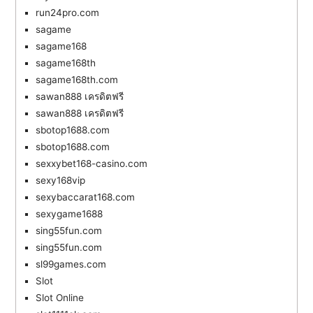
run24pro.com
sagame
sagame168
sagame168th
sagame168th.com
sawan888 เครดิตฟรี
sawan888 เครดิตฟรี
sbotop1688.com
sbotop1688.com
sexxybet168-casino.com
sexy168vip
sexybaccarat168.com
sexygame1688
sing55fun.com
sing55fun.com
sl99games.com
Slot
Slot Online