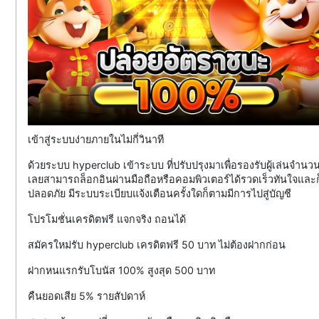
เข้าสู่ระบบง่ายภายในไม่กี่วินาที
ด้วยระบบ hyperclub เข้าระบบ ที่ปรับปรุงมาเพื่อรองรับผู้เล่นจำนว
เลยสามารถล็อกอินผ่านมือถือหรือคอมพิวเตอร์ได้รวดเร็วทันใจและก
ปลอดภัย มีระบบระเบียบแจ้งเตือนครั้งใดก็ตามมีการไปสู่บัญชี
โปรโมชั่นเครดิตฟรี แจกจริง ถอนได้
สมัครใหม่รับ hyperclub เครดิตฟรี 50 บาท ไม่ต้องฝากก่อน
ฝากหนแรกรับโบนัส 100% สูงสุด 500 บาท
คืนยอดเสีย 5% รายสัปดาห์