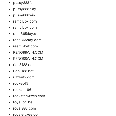
pussy888fun
pussy888play
pussy888win
ramclubx.com
ramclubx.com
rasri365day.com
rasri365day.com
realflikbet.com
RENO88WIN.COM
RENO88WIN.COM
rich8188.com
rich8188.net
rizzbetx.com
rocket45
rockstar66
rockstar66win.com
royal online
royal99y.com
royaleluxee.com