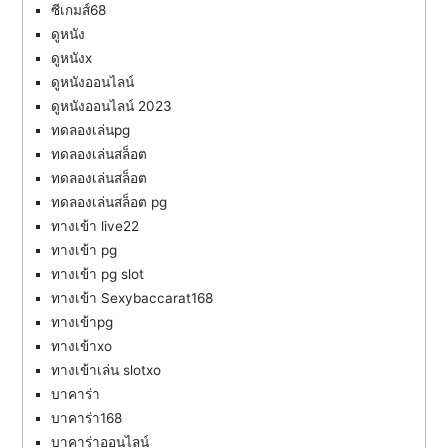
ซีเกมส์68
ดูหนัง
ดูหนังx
ดูหนังออนไลน์
ดูหนังออนไลน์ 2023
ทดลองเล่นpg
ทดลองเล่นสล็อต
ทดลองเล่นสล็อต
ทดลองเล่นสล็อต pg
ทางเข้า live22
ทางเข้า pg
ทางเข้า pg slot
ทางเข้า Sexybaccarat168
ทางเข้าpg
ทางเข้าxo
ทางเข้าเล่น slotxo
บาคาร่า
บาคาร่า168
บาคาร่าออนไลน์