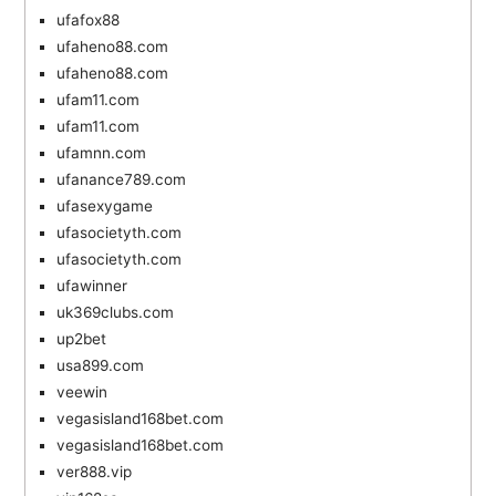
ufafox88
ufaheno88.com
ufaheno88.com
ufam11.com
ufam11.com
ufamnn.com
ufanance789.com
ufasexygame
ufasocietyth.com
ufasocietyth.com
ufawinner
uk369clubs.com
up2bet
usa899.com
veewin
vegasisland168bet.com
vegasisland168bet.com
ver888.vip