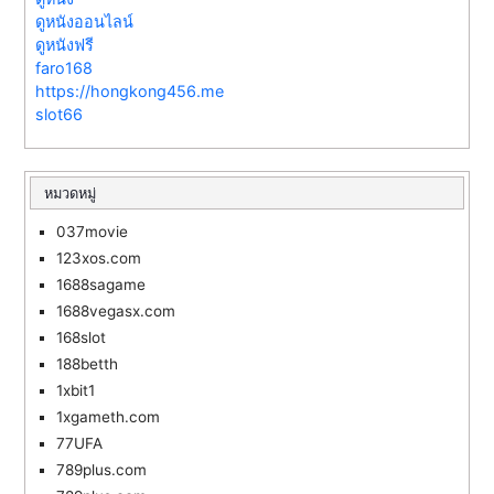
ดูหนังออนไลน์
ดูหนังฟรี
faro168
https://hongkong456.me
slot66
หมวดหมู่
037movie
123xos.com
1688sagame
1688vegasx.com
168slot
188betth
1xbit1
1xgameth.com
77UFA
789plus.com