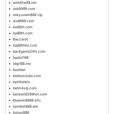
ambfine88.net
asb9999.com
askyouwin888 vip
audi688.com
ba88th.com
ba88th.com
Baccarat
baj88thbz.com
bar4game24hr.com
baslot168
bbp168.me
bestbet
betboxclubs.com
betflixtikto
betm4vip.com
betworld369hot.com
bluewin8888.info
bombet888.win
bonus888