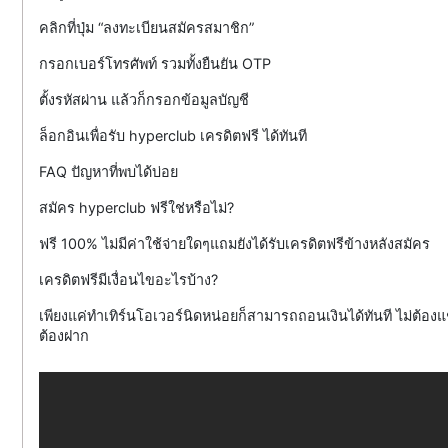
คลิกที่ปุ่ม “ลงทะเบียนสมัครสมาชิก”
กรอกเบอร์โทรศัพท์ รวมทั้งยืนยัน OTP
ตั้งรหัสผ่าน แล้วก็กรอกข้อมูลบัญชี
ล็อกอินเพื่อรับ hyperclub เครดิตฟรี ได้ทันที
FAQ ปัญหาที่พบได้บ่อย
สมัคร hyperclub ฟรีใช่หรือไม่?
ฟรี 100% ไม่มีค่าใช้จ่ายใดๆแถมยังได้รับเครดิตฟรีข้างหลังสมัคร
เครดิตฟรีมีเงื่อนไขอะไรบ้าง?
เพียงแค่ทำเทิร์นโอเวอร์นิดหน่อยก็สามารถถอนเงินได้ทันที ไม่ต้องแช
ต้องฝาก