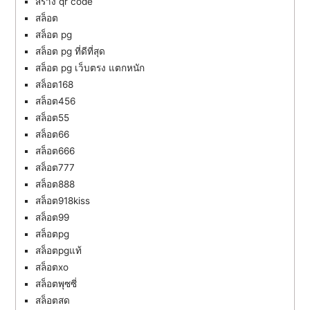
สร้าง qr code
สล็อต
สล็อต pg
สล็อต pg ที่ดีที่สุด
สล็อต pg เว็บตรง แตกหนัก
สล็อต168
สล็อต456
สล็อต55
สล็อต66
สล็อต666
สล็อต777
สล็อต888
สล็อต918kiss
สล็อต99
สล็อตpg
สล็อตpgแท้
สล็อตxo
สล็อตพุซซี่
สล็อตสด