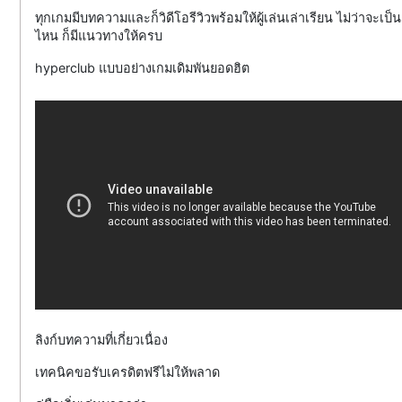
ทุกเกมมีบทความและก็วิดีโอรีวิวพร้อมให้ผู้เล่นเล่าเรียน ไม่ว่าจะเป็
ไหน ก็มีแนวทางให้ครบ
hyperclub แบบอย่างเกมเดิมพันยอดฮิต
ลิงก์บทความที่เกี่ยวเนื่อง
เทคนิคขอรับเครดิตฟรีไม่ให้พลาด