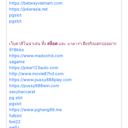
https://betwayvietnam.com
https://jokerasia.net
pgslot
pgslot
เว็บคาสิโนน่าเล่น ทั้ง
สล็อต
และ
บาคาร่า
ตึงจริงแตกบ่อยมาก
918kiss
https://www.madoohd.com
sagame
https://joker123auto.com
http://www.movie87hd.com
https://www.pussy888play.com
https://pussy888win.com
sexybaccarat
pg slot
pgslot
https://www.pgheng99.me
fullslot
live22
ดูหนัง