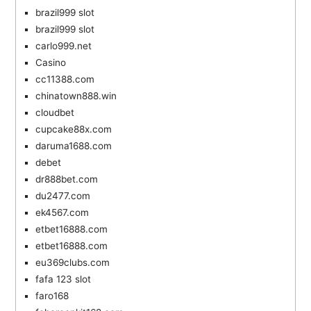
brazil999 slot
brazil999 slot
carlo999.net
Casino
cc11388.com
chinatown888.win
cloudbet
cupcake88x.com
daruma1688.com
debet
dr888bet.com
du2477.com
ek4567.com
etbet16888.com
etbet16888.com
eu369clubs.com
fafa 123 slot
faro168