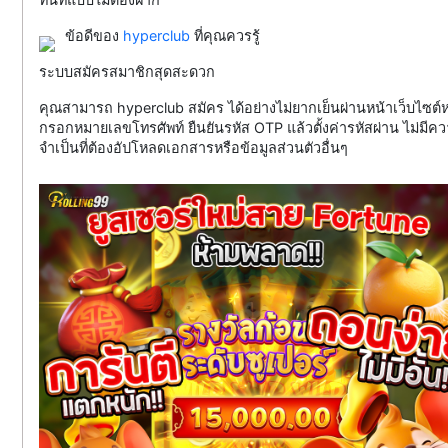
ข้อดีของ
hyperclub
ที่คุณควรรู้
ระบบสมัครสมาชิกสุดสะดวก
คุณสามารถ hyperclub สมัคร ได้อย่างไม่ยากเย็นผ่านหน้าเว็บไซต์
กรอกหมายเลขโทรศัพท์ ยืนยันรหัส OTP แล้วตั้งค่ารหัสผ่าน ไม่มีค
จำเป็นที่ต้องอัปโหลดเอกสารหรือข้อมูลส่วนตัวอื่นๆ