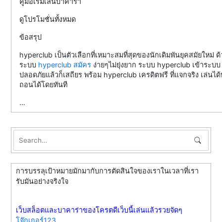
คู่มือเริ่มเล่นบาคาร่า
ดูโปรโมชั่นทั้งหมด
ข้อสรุป
hyperclub เป็นตัวเลือกที่เหมาะสมที่สุดของนักเดิมพันยุคสมัยใหม่ ด
ระบบ
hyperclub สมัคร
ง่ายๆไม่ยุ่งยาก ระบบ hyperclub เข้าระบบ ท
ปลอดภัยแล้วก็เสถียร พร้อม hyperclub เครดิตฟรี ที่แจกจริง เล่นได
ถอนได้โดยทันที
…
การบรรลุเป้าหมายมักมากับการตัดสินใจของเราในเวลาที่เรา
รับมันอย่างจริงใจ
เว็บสล็อตและบาคาร่าของโครตดีเว็บนี้เล่นแล้วรวยจัดๆ
โจ๊กเกอร์123