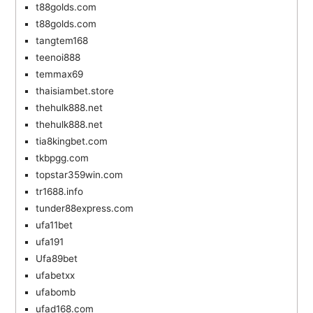
t88golds.com
t88golds.com
tangtem168
teenoi888
temmax69
thaisiambet.store
thehulk888.net
thehulk888.net
tia8kingbet.com
tkbpgg.com
topstar359win.com
tr1688.info
tunder88express.com
ufa11bet
ufa191
Ufa89bet
ufabetxx
ufabomb
ufad168.com