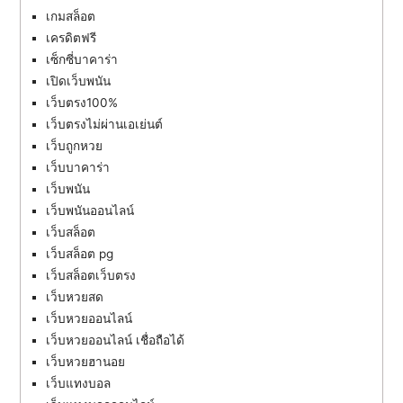
เกมสล็อต
เครดิตฟรี
เซ็กซี่บาคาร่า
เปิดเว็บพนัน
เว็บตรง100%
เว็บตรงไม่ผ่านเอเย่นต์
เว็บถูกหวย
เว็บบาคาร่า
เว็บพนัน
เว็บพนันออนไลน์
เว็บสล็อต
เว็บสล็อต pg
เว็บสล็อตเว็บตรง
เว็บหวยสด
เว็บหวยออนไลน์
เว็บหวยออนไลน์ เชื่อถือได้
เว็บหวยฮานอย
เว็บแทงบอล