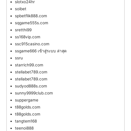
slotxo24hr
soibet
spbetflik888.com
sqgame555s.com
sretthi99
ss168vip.com
ssc915casino.com
ssgame666 เข้าสู่ระบบ ล่าสุด
ssru
starrich99.com
stellabet789.com
stellabet789.com
sudyod888s.com
sunny9999club.com
suppergame
t88golds.com
t88golds.com
tangtem168
teenoi888