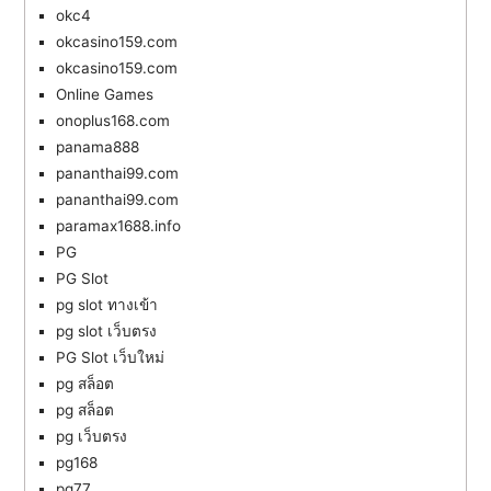
okc4
okcasino159.com
okcasino159.com
Online Games
onoplus168.com
panama888
pananthai99.com
pananthai99.com
paramax1688.info
PG
PG Slot
pg slot ทางเข้า
pg slot เว็บตรง
PG Slot เว็บใหม่
pg สล็อต
pg สล็อต
pg เว็บตรง
pg168
pg77