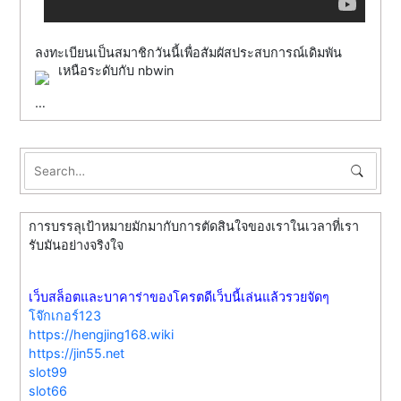
ลงทะเบียนเป็นสมาชิกวันนี้เพื่อสัมผัสประสบการณ์เดิมพัน
เหนือระดับกับ nbwin
…
การบรรลุเป้าหมายมักมากับการตัดสินใจของเราในเวลาที่เรา
รับมันอย่างจริงใจ
เว็บสล็อตและบาคาร่าของโครตดีเว็บนี้เล่นแล้วรวยจัดๆ
โจ๊กเกอร์123
https://hengjing168.wiki
https://jin55.net
slot99
slot66