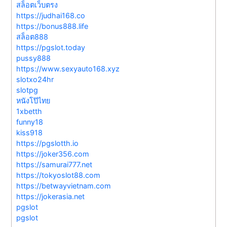
สล็อตเว็บตรง
https://judhai168.co
https://bonus888.life
สล็อต888
https://pgslot.today
pussy888
https://www.sexyauto168.xyz
slotxo24hr
slotpg
หนังโป๊ไทย
1xbetth
funny18
kiss918
https://pgslotth.io
https://joker356.com
https://samurai777.net
https://tokyoslot88.com
https://betwayvietnam.com
https://jokerasia.net
pgslot
pgslot