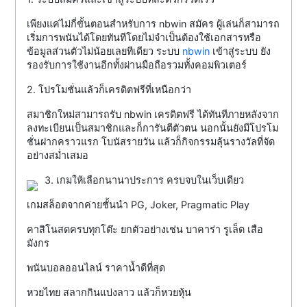
เพียงแค่ไม่กี่ขั้นตอนสำหรับการ nbwin สมัคร ผู้เล่นก็สามารถ
เริ่มการพนันได้โดยทันทีโดยไม่จำเป็นต้องใช้เอกสารหรือ
ข้อมูลส่วนตัวไม่น้อยเลยทีเดียว ระบบ
nbwin
เข้าสู่ระบบ ยัง
รองรับการใช้งานอีกทั้งผ่านมือถือรวมทั้งคอมพิวเตอร์
2. โปรโมชั่นแล้วก็เครดิตฟรีที่เหนือกว่า
สมาชิกใหม่สามารถรับ nbwin เครดิตฟรี ได้ทันทีภายหลังจาก
ลงทะเบียนเป็นสมาชิกและก็การันตีตัวตน นอกนั้นยังมีโปรโม
ชั่นฝากคราวแรก โบนัสรายวัน แล้วก็กิจกรรมลุ้นรางวัลที่จัด
อย่างสม่ำเสมอ
3. เกมให้เลือกนานาประการ ครบจบในเว็บเดียว
เกมสล็อตจากค่ายชั้นนำ PG, Joker, Pragmatic Play
คาสิโนสดครบทุกโต๊ะ ยกตัวอย่างเช่น บาคาร่า รูเล็ต เสือ
มังกร
พนันบอลออนไลน์ ราคาน้ำดีที่สุด
หวยไทย สลากกินแบ่งลาว แล้วก็หวยหุ้น