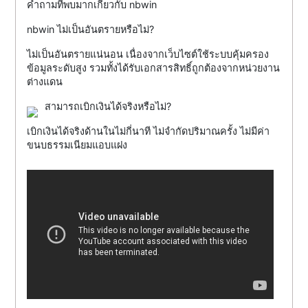
คำถามที่พบมากเกี่ยวกับ nbwin
nbwin ไม่เป็นอันตรายหรือไม่?
ไม่เป็นอันตรายแน่นอน เนื่องจากเว็บไซต์ใช้ระบบคุ้มครอง
ข้อมูลระดับสูง รวมทั้งได้รับเอกสารสิทธิ์ถูกต้องจากหน่วยงาน
ต่างแดน
สามารถเบิกเงินได้จริงหรือไม่?
เบิกเงินได้จริงด้านในไม่กี่นาที ไม่จำกัดปริมาณครั้ง ไม่มีค่า
ขนบธรรมเนียมแอบแฝง