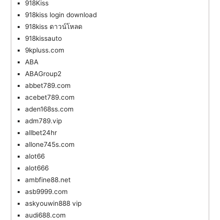
918Kiss
918kiss login download
918kiss ดาวน์โหลด
918kissauto
9kpluss.com
ABA
ABAGroup2
abbet789.com
acebet789.com
aden168ss.com
adm789.vip
allbet24hr
allone745s.com
alot66
alot666
ambfine88.net
asb9999.com
askyouwin888 vip
audi688.com