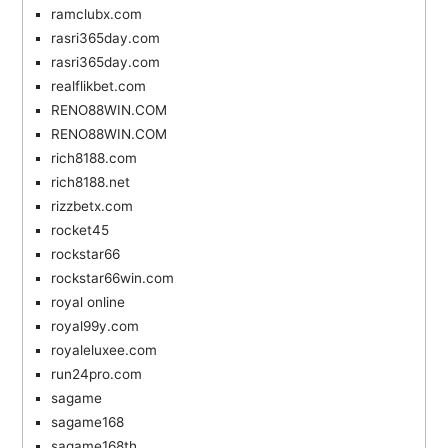
ramclubx.com
rasri365day.com
rasri365day.com
realflikbet.com
RENO88WIN.COM
RENO88WIN.COM
rich8188.com
rich8188.net
rizzbetx.com
rocket45
rockstar66
rockstar66win.com
royal online
royal99y.com
royaleluxee.com
run24pro.com
sagame
sagame168
sagame168th