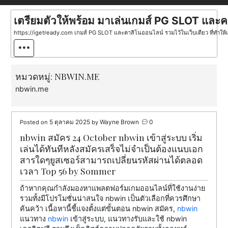
Skip
to
เตรียมตัวให้พร้อม มาเล่นเกมส์ PG SLOT แล
content
https://igetready.com เกมส์ PG SLOT และคาสิโนออนไลน์ รวมไว้ในเว็บเดียว ที่ทำให้เ
หมวดหมู่:
NBWIN.ME
nbwin.me
5 ตุลาคม 2025
Wayne Brown
0
Posted on
by
nbwin สมัคร 24 October nbwin เข้าสู่ระบบ เริ่ม
เล่นได้ทันทีหลังสมัครเสร็จไม่จำเป็นต้องแนบเอก
สารใดๆยูสเซอร์สามารถเปลี่ยนรหัสผ่านได้ตลอด
เวลา Top 56 by Sommer
ถ้าหากคุณกำลังมองหาแพลตฟอร์มเกมออนไลน์ที่ใช้งานง่าย
รวมทั้งมีโปรโมชั่นน่าสนใจ nbwin เป็นตัวเลือกที่ควรศึกษา
ค้นคว้า เนื้อหานี้ชี้แจงตั้งแต่ขั้นตอน nbwin สมัคร,
nbwin
แนวทาง
nbwin
เข้าสู่ระบบ, แนวทางรับและใช้ nbwin