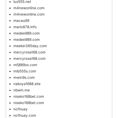
lux555.net
m4newonline.com
m4newonline.com
macau69
mario678.info
medee989.com
medee989.com
meekin365day.com
mercyrosa168.com
mercyrosa168.com
mfj889xx.com
mib555s.com
mwin9s.com
nakoya1688.site
nbwin.me
niseko168bet.com
niseko168bet.com
no1huay
no1huay.com