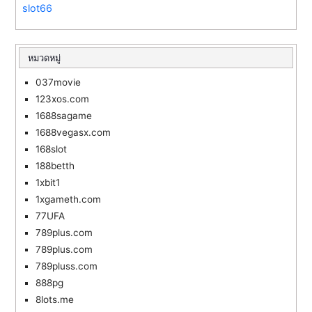
slot66
หมวดหมู่
037movie
123xos.com
1688sagame
1688vegasx.com
168slot
188betth
1xbit1
1xgameth.com
77UFA
789plus.com
789plus.com
789pluss.com
888pg
8lots.me