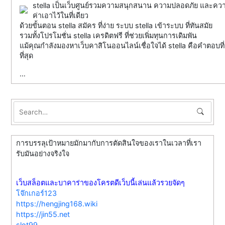
stella เป็นเว็บศูนย์รวมความสนุกสนาน ความปลอดภัย และควา
ค่าเอาไว้ในที่เดียว
ด้วยขั้นตอน stella สมัคร ที่ง่าย ระบบ stella เข้าระบบ ที่ทันสมัย
รวมทั้งโปรโมชั่น stella เครดิตฟรี ที่ช่วยเพิ่มทุนการเดิมพัน
แม้คุณกำลังมองหาเว็บคาสิโนออนไลน์เชื่อใจได้ stella คือคำตอบที่ด
ที่สุด
…
การบรรลุเป้าหมายมักมากับการตัดสินใจของเราในเวลาที่เรา
รับมันอย่างจริงใจ
เว็บสล็อตและบาคาร่าของโครตดีเว็บนี้เล่นแล้วรวยจัดๆ
โจ๊กเกอร์123
https://hengjing168.wiki
https://jin55.net
slot99