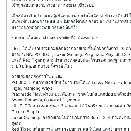
เข้าสู่ระบบผ่านรายการอาหาร stella เข้าระบบ
เมื่อสมัครเรียบร้อยแล้ว ผู้เล่นสามารถกดรับโบนัส stella เครดิตฟรี 
ทันที เพื่อเริ่มต้นการพนันแบบไม่ต้องใช้ทุนของตัวเอง เหมาะสำหรับค
ปรารถนาทดลองระบบก่อนลงเงินจริง
รวมเกมสล็อตแตกง่ายจาก stella ที่จำต้องทดลอง
stella ได้เก็บรวบรวมเกมสล็อตจากค่ายเกมชั้นนำมากยิ่งกว่า 20 ค่
ตัวอย่างเช่น PG SLOT, Joker Gaming, Pragmatic Play, JILI SL
และก็ Red Tiger ทุกเกมผ่านการทดสอบและก็รับรองมาตรฐานสากล
ง่าย โบนัสออกหลายครั้งทุกชั่วโมง
ค่ายเกมยอดฮิตภายใน stella
PG SLOT: เกมภาพสวย ฟีพบร์มากมาย ได้แก่ Lucky Neko, Fortun
Tiger, Mahjong Ways
Pragmatic Play: ค่ายเกมระดับนานาชาติ โบนัสแตกบ่อย ยกตัวอย่า
Sweet Bonanza, Gates of Olympus
JILI SLOT: เกมแนวแฟนตาซี เล่นง่าย ได้เงินจริง ยกตัวอย่างเช่น 
Golden Empire
Joker Gaming: เจ้าของเกมในตำนานอย่าง Roma Slot ที่ยังคงเป็นท
สูงสุด
Red Tiger: สล็อตกราฟิกงาม ระบบการเล่นลื่นไหล แตกง่ายทุกเกม