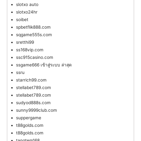
slotxo auto
slotxo24hr
soibet
spbetflik888.com
sqgame555s.com
sretthi99
ss168vip.com
ssc915casino.com
ssgame666 เข้าสู่ระบบ ล่าสุด
ssru
starrich99.com
stellabet789.com
stellabet789.com
sudyod888s.com
sunny9999club.com
suppergame
t88golds.com
t88golds.com
tangtem168