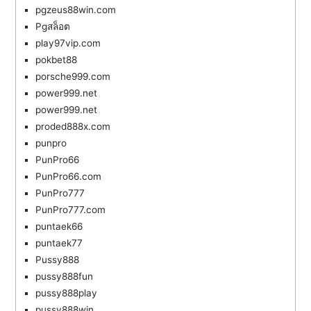
pgzeus88win.com
Pgสล็อต
play97vip.com
pokbet88
porsche999.com
power999.net
power999.net
proded888x.com
punpro
PunPro66
PunPro66.com
PunPro777
PunPro777.com
puntaek66
puntaek77
Pussy888
pussy888fun
pussy888play
pussy888win