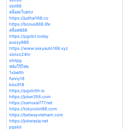
slot66
สล็อตเว็บตรง
https://judhai168.co
https://bonus888.life
สล็อต888
https://pgslot.today
pussy888
https://www.sexyauto168.xyz
slotxo24hr
slotpg
หนังโป๊ไทย
1xbetth
funny18
kiss918
https://pgslotth.io
https://joker356.com
https://samurai777.net
https://tokyoslot88.com
https://betwayvietnam.com
https://jokerasia.net
pgslot