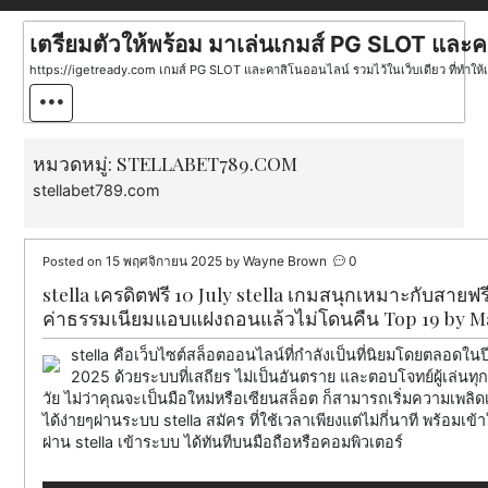
Skip
to
เตรียมตัวให้พร้อม มาเล่นเกมส์ PG SLOT แล
content
https://igetready.com เกมส์ PG SLOT และคาสิโนออนไลน์ รวมไว้ในเว็บเดียว ที่ทำให้เ
หมวดหมู่:
STELLABET789.COM
stellabet789.com
15 พฤศจิกายน 2025
Wayne Brown
0
Posted on
by
stella เครดิตฟรี 10 July stella เกมสนุกเหมาะกับสายฟรี
ค่าธรรมเนียมแอบแฝงถอนแล้วไม่โดนคืน Top 19 by M
stella คือเว็บไซต์สล็อตออนไลน์ที่กำลังเป็นที่นิยมโดยตลอดในป
2025 ด้วยระบบที่เสถียร ไม่เป็นอันตราย และตอบโจทย์ผู้เล่นทุ
วัย ไม่ว่าคุณจะเป็นมือใหม่หรือเซียนสล็อต ก็สามารถเริ่มความเพลิด
ได้ง่ายๆผ่านระบบ stella สมัคร ที่ใช้เวลาเพียงแต่ไม่กี่นาที พร้อมเข้
ผ่าน stella เข้าระบบ ได้ทันทีบนมือถือหรือคอมพิวเตอร์