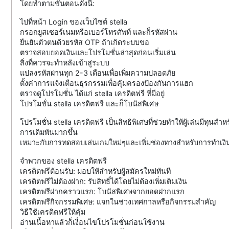
โดยทำตามขั้นตอนดังนี้:
ไปที่หน้า Login ของเว็บไซต์ stella
กรอกยูสเซอร์เนมหรือเบอร์โทรศัพท์ และก็รหัสผ่าน
ยืนยันตัวตนด้วยรหัส OTP ถ้าเกิดระบบขอ
ตรวจสอบยอดเงินและโปรโมชั่นล่าสุดก่อนเริ่มเล่น
สิ่งที่ควรจะทำหลังเข้าสู่ระบบ
แปลงรหัสผ่านทุก 2-3 เดือนเพื่อเพิ่มความปลอดภัย
ตั้งค่าการแจ้งเตือนธุรกรรมเพื่อคุ้มครองป้องกันการแฮก
ตรวจดูโปรโมชั่น ได้แก่ stella เครดิตฟรี ที่มีอยู่
โปรโมชั่น stella เครดิตฟรี และก็โบนัสพิเศษ
โปรโมชั่น stella เครดิตฟรี เป็นสิทธิพิเศษที่ช่วยทำให้ผู้เล่นมีทุนสำ
การเดิมพันมากขึ้น
เหมาะกับการทดสอบเล่นเกมใหม่ๆและเพิ่มช่องทางสำหรับการทำเงิ
จำพวกของ stella เครดิตฟรี
เครดิตฟรีต้อนรับ: มอบให้สำหรับผู้สมัครใหม่ทันที
เครดิตฟรีไม่ต้องฝาก: รับสิทธิ์ได้โดยไม่ต้องเพิ่มเติมเงิน
เครดิตฟรีฝากคราวแรก: โบนัสพิเศษจากยอดฝากแรก
เครดิตฟรีกิจกรรมพิเศษ: แจกในช่วงเทศกาลหรือกิจกรรมสำคัญ
วิธีใช้เครดิตฟรีให้คุ้ม
อ่านเนื้อหาแล้วก็เงื่อนไขโปรโมชั่นก่อนใช้งาน