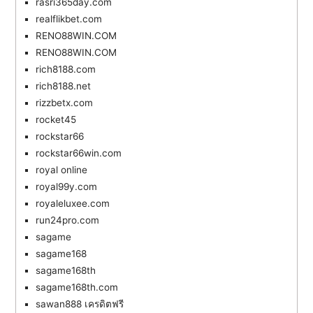
rasri365day.com
realflikbet.com
RENO88WIN.COM
RENO88WIN.COM
rich8188.com
rich8188.net
rizzbetx.com
rocket45
rockstar66
rockstar66win.com
royal online
royal99y.com
royaleluxee.com
run24pro.com
sagame
sagame168
sagame168th
sagame168th.com
sawan888 เครดิตฟรี