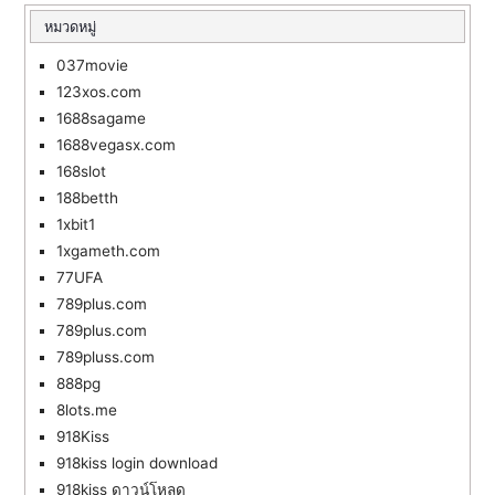
หมวดหมู่
037movie
123xos.com
1688sagame
1688vegasx.com
168slot
188betth
1xbit1
1xgameth.com
77UFA
789plus.com
789plus.com
789pluss.com
888pg
8lots.me
918Kiss
918kiss login download
918kiss ดาวน์โหลด