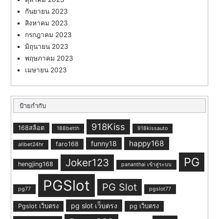
กันยายน 2023
สิงหาคม 2023
กรกฎาคม 2023
มิถุนายน 2023
พฤษภาคม 2023
เมษายน 2023
ป้ายกำกับ
918Kiss
168สล็อต
188betth
918kissauto
happy168
funny18
faro168
allbet24hr
PG
Joker123
hengjing168
pananthai เข้าสู่ระบบ
PGSlot
PG Slot
pg77
pgslot77
pg slot เว็บตรง
Pgslot เว็บตรง
pg เว็บตรง