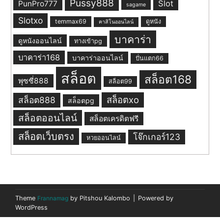
Pussy888
Slot
PunPro777
sagame
Slotxo
temmax69
ดูหนัง
คาสิโนออนไลน์
บาคาร่า
ดูหนังออนไลน์
ทางเข้าpg
บาคาร่า168
บาคาร่าออนไลน์
ปั่นแตก66
สล็อต
สล็อต168
พุซซี่888
สล็อต99
สล็อตxo
สล็อต888
สล็อตpg
สล็อตออนไลน์
สล็อตเครดิตฟรี
สล็อตเว็บตรง
โจ๊กเกอร์123
หวยออนไลน์
Theme
Frannamag
by Pitshou Kalombo
|
Powered by
WordPress