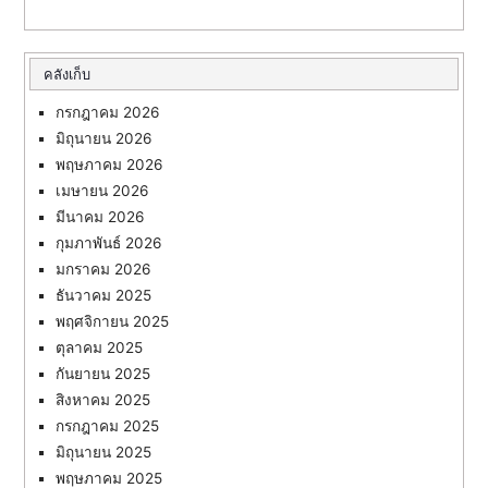
คลังเก็บ
กรกฎาคม 2026
มิถุนายน 2026
พฤษภาคม 2026
เมษายน 2026
มีนาคม 2026
กุมภาพันธ์ 2026
มกราคม 2026
ธันวาคม 2025
พฤศจิกายน 2025
ตุลาคม 2025
กันยายน 2025
สิงหาคม 2025
กรกฎาคม 2025
มิถุนายน 2025
พฤษภาคม 2025