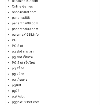
okcasino159.com
Online Games
onoplus168.com
panama888
pananthai99.com
pananthai99.com
paramax1688.info
PG
PG Slot
pg slot ทางเข้า
pg slot เว็บตรง
PG Slot เว็บใหม่
pg สล็อต
pg สล็อต
pg เว็บตรง
pg168
pg77
pg77slot
pggold168bet.com