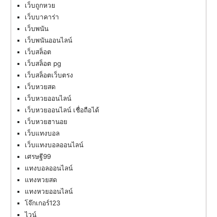
เว็บถูกหวย
เว็บบาคาร่า
เว็บพนัน
เว็บพนันออนไลน์
เว็บสล็อต
เว็บสล็อต pg
เว็บสล็อตเว็บตรง
เว็บหวยสด
เว็บหวยออนไลน์
เว็บหวยออนไลน์ เชื่อถือได้
เว็บหวยฮานอย
เว็บแทงบอล
เว็บแทงบอลออนไลน์
เศรษฐี99
แทงบอลออนไลน์
แทงหวยสด
แทงหวยออนไลน์
โจ๊กเกอร์123
ไวน์