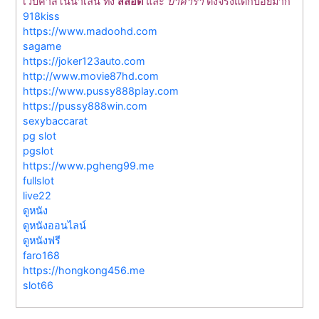
เว็บคาสิโนน่าเล่น ทั้ง
สล็อต
และ
บาคาร่า
ตึงจริงแตกบ่อยมาก
918kiss
https://www.madoohd.com
sagame
https://joker123auto.com
http://www.movie87hd.com
https://www.pussy888play.com
https://pussy888win.com
sexybaccarat
pg slot
pgslot
https://www.pgheng99.me
fullslot
live22
ดูหนัง
ดูหนังออนไลน์
ดูหนังฟรี
faro168
https://hongkong456.me
slot66