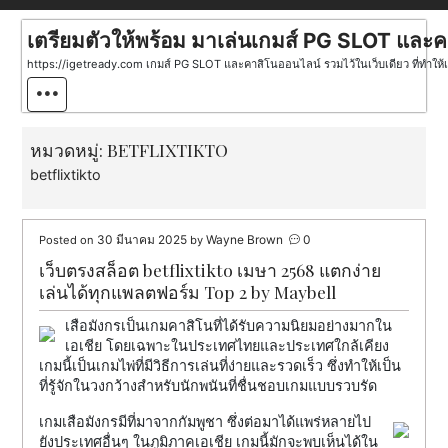
Skip
to
เตรียมตัวให้พร้อม มาเล่นเกมส์ PG SLOT แล
content
https://igetready.com เกมส์ PG SLOT และคาสิโนออนไลน์ รวมไว้ในเว็บเดียว ที่ทำให้เ
หมวดหมู่:
BETFLIXTIKTO
betflixtikto
30 มีนาคม 2025
Wayne Brown
0
Posted on
by
เว็บตรงสล็อต betflixtikto เมษา 2568 แตกง่าย
เล่นได้ทุกแพลตฟอร์ม Top 2 by Maybell
เสือมังกรเป็นเกมคาสิโนที่ได้รับความนิยมอย่างมากใน
เอเชีย โดยเฉพาะในประเทศไทยและประเทศใกล้เคียง
เกมนี้เป็นเกมไพ่ที่มีวิธีการเล่นที่ง่ายและรวดเร็ว ซึ่งทำให้เป็น
ที่รู้จักในวงกว้างสำหรับนักพนันที่ชื่นชอบเกมแบบรวบรัด
เกมเสือมังกรมีที่มาจากกัมพูชา ซึ่งต่อมาได้แพร่หลายไป
ยังประเทศอื่นๆ ในภูมิภาคเอเชีย เกมนี้มักจะพบเห็นได้ใน