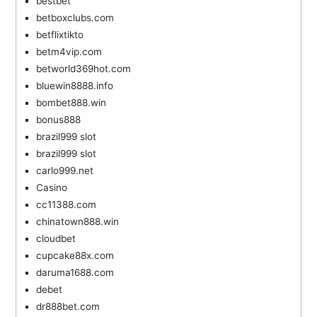
bestbet
betboxclubs.com
betflixtikto
betm4vip.com
betworld369hot.com
bluewin8888.info
bombet888.win
bonus888
brazil999 slot
brazil999 slot
carlo999.net
Casino
cc11388.com
chinatown888.win
cloudbet
cupcake88x.com
daruma1688.com
debet
dr888bet.com