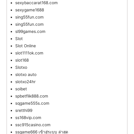
sexybaccarat168.com
sexygame1688
sing55fun.com
sing55fun.com
sl99games.com
Slot
Slot Online
slot1111ok.com
slot168
Slotxo
slotxo auto
slotxo24hr
soibet
spbetflik888.com
sqgame555s.com
sretthi99
ss168vip.com
ssc915casino.com
ssgame666 เข้าสู่ระบบ ล่าสุด