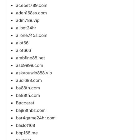
acebet789.com
aden168ss.com
adm789.vip
allbet24hr
allone745s.com
alot66
alot666
ambfine88.net
asb9999.com
askyouwin888 vip
audi688.com
ba88th.com
ba88th.com
Baccarat
baj88thbz.com
bar4game24hr.com
baslot168
bbp168.me