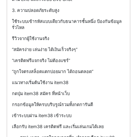
3. ความปลอดภัยระดับสูง
ใช้ระบบเข้ารหัสแบบเดียวกับธนาคารชั้นหนึ่ง ป้องกันข้อมูล
รั่วไหล
รีวิวจากผู้ใช้งานจริง
“สมัครง่าย เล่นง่าย ได้เงินเร็วจริงๆ”
“เครดิตฟรีแจกจริง ไม่ต้องแชร์”
“ถูกใจตรงสล็อตแตกบ่อยมาก ได้ถอนตลอด”
แนวทางเริ่มต้นใช้งาน item38
กดปุ่ม item38 สมัคร ที่หน้าเว็บ
กรอกข้อมูลให้ครบบริบรูณ์รวมทั้งกดการันตี
เข้าระบบผ่าน item38 เข้าระบบ
เลือกรับ item38 เครดิตฟรี และเริ่มเล่นเกมได้เลย