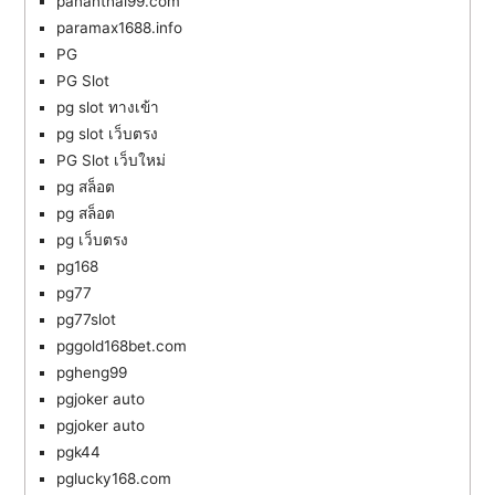
pananthai99.com
paramax1688.info
PG
PG Slot
pg slot ทางเข้า
pg slot เว็บตรง
PG Slot เว็บใหม่
pg สล็อต
pg สล็อต
pg เว็บตรง
pg168
pg77
pg77slot
pggold168bet.com
pgheng99
pgjoker auto
pgjoker auto
pgk44
pglucky168.com