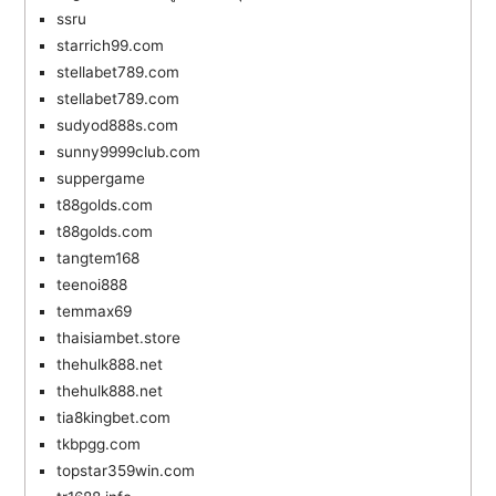
ssru
starrich99.com
stellabet789.com
stellabet789.com
sudyod888s.com
sunny9999club.com
suppergame
t88golds.com
t88golds.com
tangtem168
teenoi888
temmax69
thaisiambet.store
thehulk888.net
thehulk888.net
tia8kingbet.com
tkbpgg.com
topstar359win.com