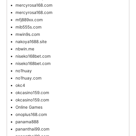
mercyrosa168.com
mercyrosa168.com
mfj889xx.com
mib555s.com
mwin9s.com
nakoya1688.site
nbwin.me
niseko168bet.com
niseko168bet.com
no1huay
no1huay.com
okc4
okcasino159.com
okcasino159.com
Online Games
onoplus168.com
panama888
pananthai99.com