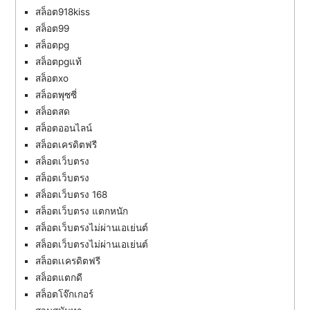
สล็อต918kiss
สล็อต99
สล็อตpg
สล็อตpgแท้
สล็อตxo
สล็อตพุซซี่
สล็อตสด
สล็อตออนไลน์
สล็อตเครดิตฟรี
สล็อตเว็บตรง
สล็อตเว็บตรง
สล็อตเว็บตรง 168
สล็อตเว็บตรง แตกหนัก
สล็อตเว็บตรงไม่ผ่านเอเย่นต์
สล็อตเว็บตรงไม่ผ่านเอเย่นต์
สล็อตเเครดิตฟรี
สล็อตแตกดี
สล็อตโจ๊กเกอร์