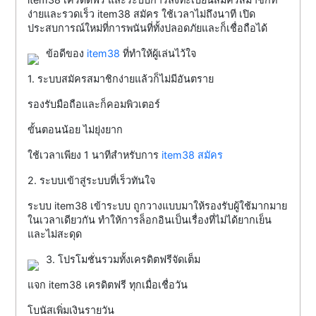
ง่ายและรวดเร็ว item38 สมัคร ใช้เวลาไม่ถึงนาที เปิด
ประสบการณ์ใหม่ที่การพนันที่ทั้งปลอดภัยและก็เชื่อถือได้
ข้อดีของ
item38
ที่ทำให้ผู้เล่นไว้ใจ
1. ระบบสมัครสมาชิกง่ายแล้วก็ไม่มีอันตราย
รองรับมือถือและก็คอมพิวเตอร์
ขั้นตอนน้อย ไม่ยุ่งยาก
ใช้เวลาเพียง 1 นาทีสำหรับการ
item38 สมัคร
2. ระบบเข้าสู่ระบบที่เร็วทันใจ
ระบบ item38 เข้าระบบ ถูกวางแบบมาให้รองรับผู้ใช้มากมาย
ในเวลาเดียวกัน ทำให้การล็อกอินเป็นเรื่องที่ไม่ได้ยากเย็น
และไม่สะดุด
3. โปรโมชั่นรวมทั้งเครดิตฟรีจัดเต็ม
แจก item38 เครดิตฟรี ทุกเมื่อเชื่อวัน
โบนัสเพิ่มเงินรายวัน