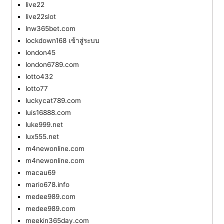
live22
live22slot
lnw365bet.com
lockdown168 เข้าสู่ระบบ
london45
london6789.com
lotto432
lotto77
luckycat789.com
luis16888.com
luke999.net
lux555.net
m4newonline.com
m4newonline.com
macau69
mario678.info
medee989.com
medee989.com
meekin365day.com