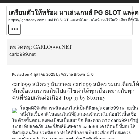
Skip
to
เตรียมตัวให้พร้อม มาเล่นเกมส์ PG SLOT แล
content
https://igetready.com เกมส์ PG SLOT และคาสิโนออนไลน์ รวมไว้ในเว็บเดียว ที่ทำให้เ
หมวดหมู่:
CARLO999.NET
carlo999.net
4 ตุลาคม 2025
Wayne Brown
0
Posted on
by
carlo99 สมัคร 3 ธันวาคม carlo99 สมัคร ระบบเตือนให
พักเมื่อเล่นนานเกินไปแก้ไขค่าได้ทุกเมื่อเหมาะกับทุก
คนที่ชอบเล่นต่อเนื่อง Top 33 by Stormy
ในยุคดิจิทัลที่การพนันออนไลน์เป็นที่นิยมสูง carlo99 กลายเป็น
หนึ่งในเว็บคาสิโนออนไลน์ที่ผู้เล่นคนจำนวนไม่น้อยไว้เนื้อเชื่อ
ใจ ด้วยขั้นตอน ลงทะเบียนเป็นสมาชิก ที่สะดวก การ carlo99 เข้าสู่
ระบบ ที่ปลอดภัย และก็สิทธิพิเศษจาก carlo99 เครดิตฟรี ที่มอบให้
ทั้งยังผู้เล่นใหม่รวมทั้งเก่า ทำให้ที่นี่กลายเป็นตัวเลือกที่ไม่สมควร
พลาดถ้าคุณกำลังมองหาแพลตฟอร์มเดิมพันที่ครบวงจร