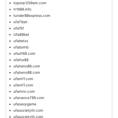
topstar359win.com
tr1688.info
tunder88express.com
ufa11bet
ufa191
Ufa89bet
ufabetxx
ufabomb
ufad168.com
ufafox88
ufaheno88.com
ufaheno88.com
ufam11.com
ufam11.com
ufamnn.com
ufanance789.com
ufasexygame
ufasocietyth.com
ufasocietyth.com