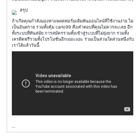
สรุป
ถ้าเกิดคุณกำลังมองหาแพลตฟอร์มเดิมพันออนไลน์ที่ใช้งานง่าย ไม่
เป็นอันตราย รวมทั้งคุ้ม carlo99 คือคำตอบที่คุณไม่ควรละเลย อีก
ทั้งระบบที่ทันสมัย การสมัครรวมทั้งเข้าสู่ระบบที่ไม่ยุ่งยาก รวมทั้ง
เครดิตฟรีรวมทั้งโปรโมชั่นอีกเยอะแยะ ร่วมเป็นส่วนใดส่วนหนึ่งกับ
เราได้แล้ววันนี้
…