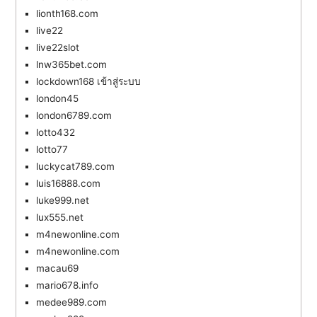
lionth168.com
live22
live22slot
lnw365bet.com
lockdown168 เข้าสู่ระบบ
london45
london6789.com
lotto432
lotto77
luckycat789.com
luis16888.com
luke999.net
lux555.net
m4newonline.com
m4newonline.com
macau69
mario678.info
medee989.com