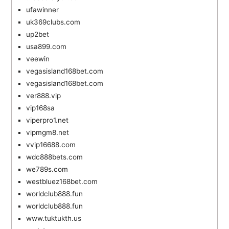
ufawinner
uk369clubs.com
up2bet
usa899.com
veewin
vegasisland168bet.com
vegasisland168bet.com
ver888.vip
vip168sa
viperpro1.net
vipmgm8.net
vvip16688.com
wdc888bets.com
we789s.com
westbluez168bet.com
worldclub888.fun
worldclub888.fun
www.tuktukth.us