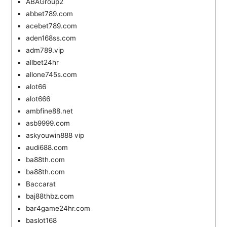
ABAGroup2
abbet789.com
acebet789.com
aden168ss.com
adm789.vip
allbet24hr
allone745s.com
alot66
alot666
ambfine88.net
asb9999.com
askyouwin888 vip
audi688.com
ba88th.com
ba88th.com
Baccarat
baj88thbz.com
bar4game24hr.com
baslot168