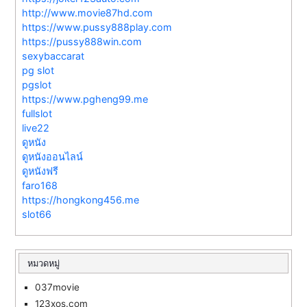
http://www.movie87hd.com
https://www.pussy888play.com
https://pussy888win.com
sexybaccarat
pg slot
pgslot
https://www.pgheng99.me
fullslot
live22
ดูหนัง
ดูหนังออนไลน์
ดูหนังฟรี
faro168
https://hongkong456.me
slot66
หมวดหมู่
037movie
123xos.com