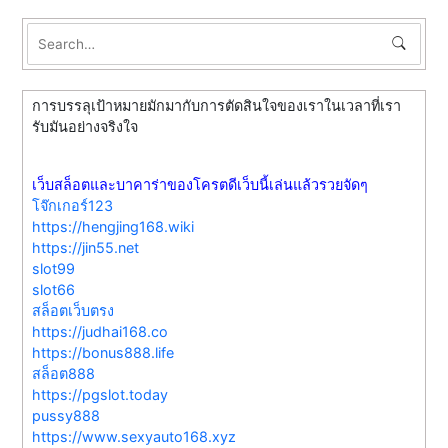
การบรรลุเป้าหมายมักมากับการตัดสินใจของเราในเวลาที่เรา
รับมันอย่างจริงใจ
เว็บสล็อตและบาคาร่าของโครตดีเว็บนี้เล่นแล้วรวยจัดๆ
โจ๊กเกอร์123
https://hengjing168.wiki
https://jin55.net
slot99
slot66
สล็อตเว็บตรง
https://judhai168.co
https://bonus888.life
สล็อต888
https://pgslot.today
pussy888
https://www.sexyauto168.xyz