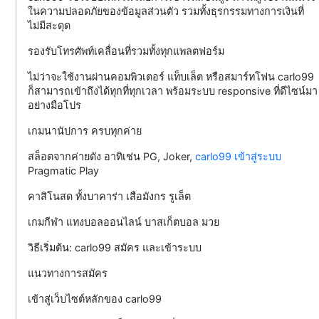
ในความปลอดภัยของข้อมูลส่วนตัว รวมทั้งธุรกรรมทางการเงินที่
ไม่มีสะดุด
รองรับโทรศัพท์เคลื่อนที่รวมทั้งทุกแพลตฟอร์ม
ไม่ว่าจะใช้งานผ่านคอมพิวเตอร์ แท็บเล็ต หรือสมาร์ทโฟน carlo99
ก็สามารถเข้าถึงได้ทุกที่ทุกเวลา พร้อมระบบ responsive ที่ดีไซน์มา
อย่างมือโปร
เกมนานัปการ ครบทุกค่าย
สล็อตจากค่ายดัง อาทิเช่น PG, Joker,
carlo99 เข้าสู่ระบบ
Pragmatic Play
คาสิโนสด ทั้งบาคาร่า เสือมังกร รูเล็ต
เกมกีฬา แทงบอลออนไลน์ บาสเก็ตบอล มวย
วิธีเริ่มต้น: carlo99 สมัคร และเข้าระบบ
แนวทางการสมัคร
เข้าสู่เว็บไซต์หลักของ carlo99