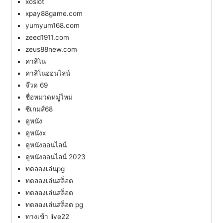
xoslot
xpay88game.com
yumyum168.com
zeed1911.com
zeus88new.com
คาสิโน
คาสิโนออนไลน์
จ๊วด 69
ชื่อหมวดหมู่ใหม่
ซีเกมส์68
ดูหนัง
ดูหนังx
ดูหนังออนไลน์
ดูหนังออนไลน์ 2023
ทดลองเล่นpg
ทดลองเล่นสล็อต
ทดลองเล่นสล็อต
ทดลองเล่นสล็อต pg
ทางเข้า live22