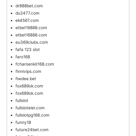
dr888bet.com
du2477.com
ek4567.com
etbet16888.com
etbet16888.com
eu369clubs.com
fafa 123 slot
faro168
fcharoenkit168.com
finnivips.com
fiwdee.bet
fox689ok.com
fox689ok.com
fullslot
fullsloteiei.com
fullslotpg168.com
funny18
future24bet.com