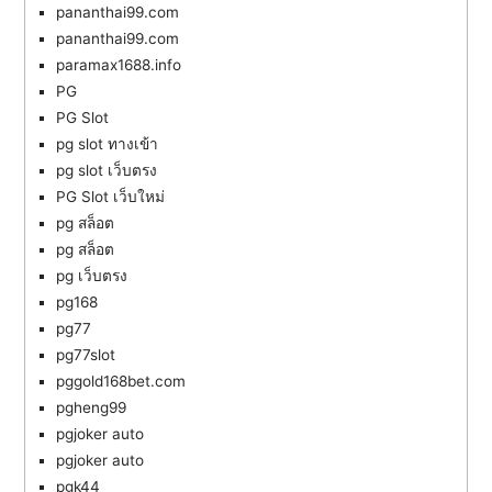
pananthai99.com
pananthai99.com
paramax1688.info
PG
PG Slot
pg slot ทางเข้า
pg slot เว็บตรง
PG Slot เว็บใหม่
pg สล็อต
pg สล็อต
pg เว็บตรง
pg168
pg77
pg77slot
pggold168bet.com
pgheng99
pgjoker auto
pgjoker auto
pgk44