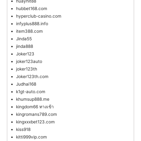
huayhit88
hubbet168.com
hyperclub-casino.com
infyplus888.info
item388.com
Jinda55
jinda888
Joker123
joker123auto
joker123th
Joker123th.com
Judhai168
k1gt-auto.com
khumsup888.me
kingdom66 ทางเข้า
kingromans789.com
kingxxxbet123.com
kiss918
kitti999vip.com