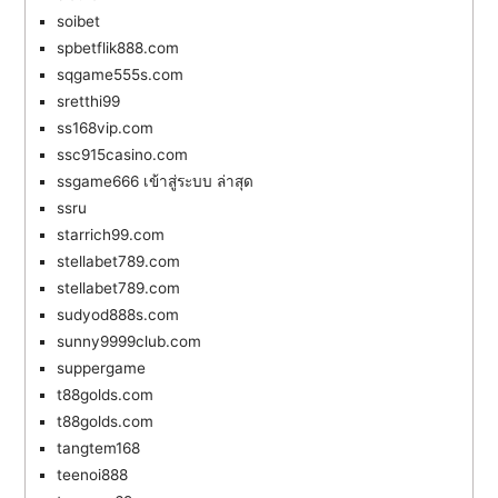
soibet
spbetflik888.com
sqgame555s.com
sretthi99
ss168vip.com
ssc915casino.com
ssgame666 เข้าสู่ระบบ ล่าสุด
ssru
starrich99.com
stellabet789.com
stellabet789.com
sudyod888s.com
sunny9999club.com
suppergame
t88golds.com
t88golds.com
tangtem168
teenoi888