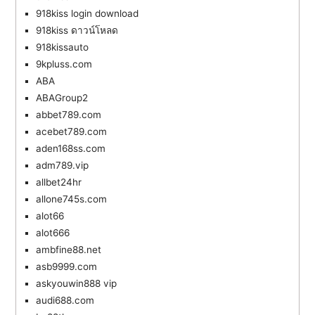
918kiss login download
918kiss ดาวน์โหลด
918kissauto
9kpluss.com
ABA
ABAGroup2
abbet789.com
acebet789.com
aden168ss.com
adm789.vip
allbet24hr
allone745s.com
alot66
alot666
ambfine88.net
asb9999.com
askyouwin888 vip
audi688.com