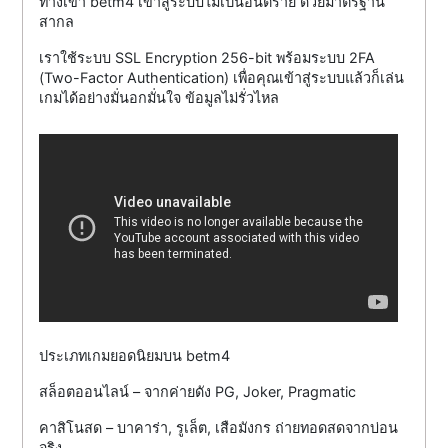
ทางเข้า betm4 เข้าสู่ระบบไม่เป็นอันตราย ด้วยมาตรฐาน
สากล
เราใช้ระบบ SSL Encryption 256-bit พร้อมระบบ 2FA
(Two-Factor Authentication) เพื่อคุณเข้าสู่ระบบแล้วก็เล่น
เกมได้อย่างมั่นอกมั่นใจ ข้อมูลไม่รั่วไหล
ประเภทเกมยอดนิยมบน betm4
สล็อตออนไลน์ – จากค่ายดัง PG, Joker, Pragmatic
คาสิโนสด – บาคาร่า, รูเล็ต, เสือมังกร ถ่ายทอดสดจากบ่อน
จริง