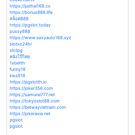
https://judhai168.co
https://bonus888.life
สล็อต888
https://pgslot.today
pussy888
https://www.sexyauto168.xyz
slotxo24hr
slotpg
หนังโป๊ไทย
1xbetth
funny18
kiss918
https://pgslotth.io
https://joker356.com
https://samurai777.net
https://tokyoslot88.com
https://betwayvietnam.com
https://jokerasia.net
pgslot
pgslot