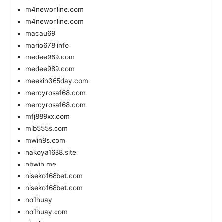
m4newonline.com
m4newonline.com
macau69
mario678.info
medee989.com
medee989.com
meekin365day.com
mercyrosa168.com
mercyrosa168.com
mfj889xx.com
mib555s.com
mwin9s.com
nakoya1688.site
nbwin.me
niseko168bet.com
niseko168bet.com
no1huay
no1huay.com