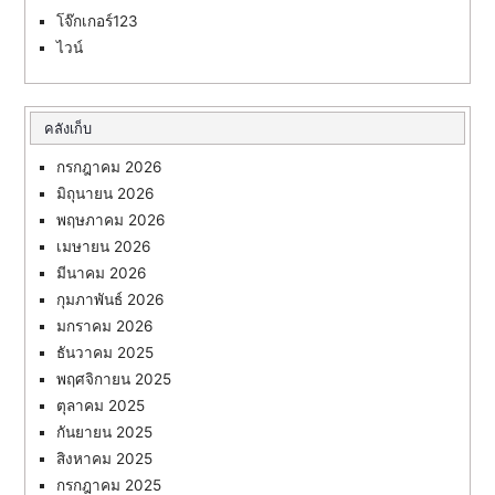
โจ๊กเกอร์123
ไวน์
คลังเก็บ
กรกฎาคม 2026
มิถุนายน 2026
พฤษภาคม 2026
เมษายน 2026
มีนาคม 2026
กุมภาพันธ์ 2026
มกราคม 2026
ธันวาคม 2025
พฤศจิกายน 2025
ตุลาคม 2025
กันยายน 2025
สิงหาคม 2025
กรกฎาคม 2025