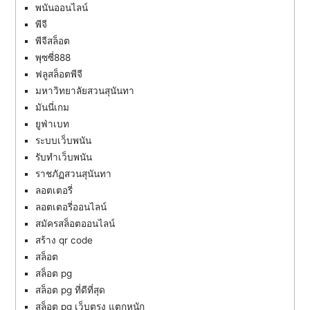
พนันออนไลน์
พีจี
พีจีสล็อต
พุซซี่888
ฟลูสล็อตพีจี
มหาวิทยาลัยสวนสุนันทา
มันนี่เกม
ยูฟ่าเบท
ระบบเว็บพนัน
รับทำเว็บพนัน
ราชภัฏสวนสุนันทา
ลอตเตอรี่
ลอตเตอรี่ออนไลน์
สมัครสล็อตออนไลน์
สร้าง qr code
สล็อต
สล็อต pg
สล็อต pg ที่ดีที่สุด
สล็อต pg เว็บตรง แตกหนัก