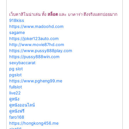
เว็บคาสิโนน่าเล่น ทั้ง
สล็อต
และ
บาคาร่า
ตึงจริงแตกบ่อยมาก
918kiss
https://www.madoohd.com
sagame
https://joker123auto.com
http://www.movie87hd.com
https://www.pussy888play.com
https://pussy888win.com
sexybaccarat
pg slot
pgslot
https://www.pgheng99.me
fullslot
live22
ดูหนัง
ดูหนังออนไลน์
ดูหนังฟรี
faro168
https://hongkong456.me