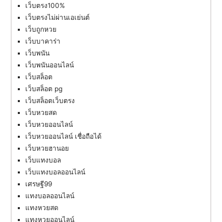
เว็บตรง100%
เว็บตรงไม่ผ่านเอเย่นต์
เว็บถูกหวย
เว็บบาคาร่า
เว็บพนัน
เว็บพนันออนไลน์
เว็บสล็อต
เว็บสล็อต pg
เว็บสล็อตเว็บตรง
เว็บหวยสด
เว็บหวยออนไลน์
เว็บหวยออนไลน์ เชื่อถือได้
เว็บหวยฮานอย
เว็บแทงบอล
เว็บแทงบอลออนไลน์
เศรษฐี99
แทงบอลออนไลน์
แทงหวยสด
แทงหวยออนไลน์