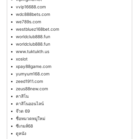
vvip16688.com
wdc888bets.com
we789s.com
westbluez168bet.com
worldclub888.fun
worldclub888.fun
www.tuktukth.us
xoslot
xpay88game.com
yumyum168.com
zeed1911.com
zeus88new.com
คาสิโน
คาสิโนออนไลน์
จ๊วด 69
ชื่อหมวดหมู่ใหม่
ซีเกมส์68
ดูหนัง