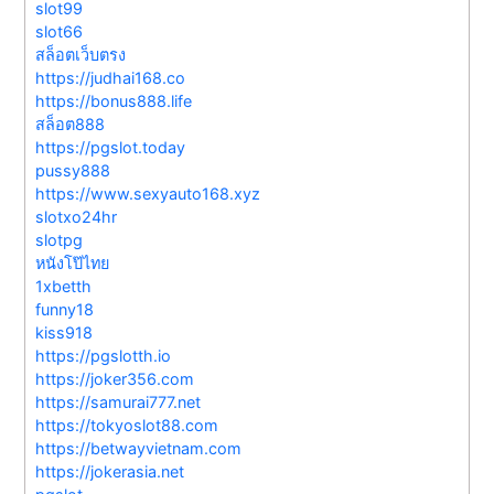
slot99
slot66
สล็อตเว็บตรง
https://judhai168.co
https://bonus888.life
สล็อต888
https://pgslot.today
pussy888
https://www.sexyauto168.xyz
slotxo24hr
slotpg
หนังโป๊ไทย
1xbetth
funny18
kiss918
https://pgslotth.io
https://joker356.com
https://samurai777.net
https://tokyoslot88.com
https://betwayvietnam.com
https://jokerasia.net