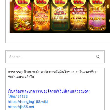
…
การบรรลุเป้าหมายมักมากับการตัดสินใจของเราในเวลาที่เรา
รับมันอย่างจริงใจ
เว็บสล็อตและบาคาร่าของโครตดีเว็บนี้เล่นแล้วรวยจัดๆ
โจ๊กเกอร์123
https://hengjing168.wiki
https://jin55.net