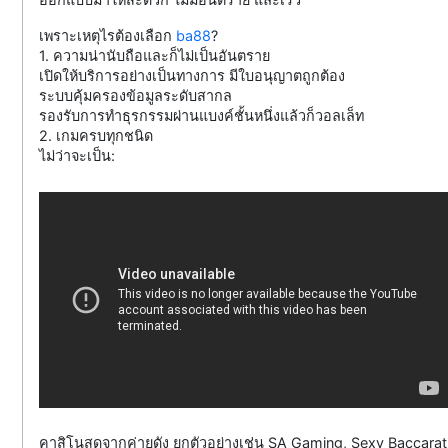
เพราะเหตุไรต้องเลือก
ba88
?
1. ความน่านับถือและก็ไม่เป็นอันตราย
เปิดให้บริการอย่างเป็นทางการ มีใบอนุญาตถูกต้อง
ระบบคุ้มครองข้อมูลระดับสากล
รองรับการทำธุรกรรมผ่านแบงค์ชั้นหนึ่งแล้วก็วอลเล็ท
2. เกมครบทุกชนิด
ไม่ว่าจะเป็น:
คาสิโนสดจากค่ายดัง ยกตัวอย่างเช่น SA Gaming, Sexy Baccarat