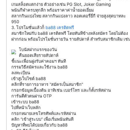
เกมสล็อตแตกง่าย ตัวอย่างเช่น PG Slot, Joker Gaming
พนันกีฬาครบทุกลีก พร้อมราคาค่าน้ำยอดเยี่ยม
สลากกินแบ่งไทย สลากกินแบ่งลาว ลอตเตอรี่ยี่กี จ่ายสูงสุดบาทละ
950
3. โปรโมชั่นแล้วก็
ba88 เครดิตฟรี
สมาชิกใหม่รับ ba88 เครดิตฟรี โดยทันทีข้างหลังสมัคร โดยไม่ต้อง
ฝากก่อน พร้อมโปรโมชั่นรายวัน รายสัปดาห์ สำหรับสมาชิกเดิม เช่
โบนัสฝากแรกของวัน
คืนยอดเสียรายสัปดาห์
ชี้แนะเพื่อนฝูงรับค่าคอมฯ ทันที
กรรมวิธีสมัครและใช้งาน ba88
ลงทะเบียน
เข้าสู่เว็บไซต์ ba88
คลิกที่รายการอาหาร “สมัครเป็นสมาชิก”
กรอกข้อมูลเบื้องต้น อาทิเช่น เบอร์โทร และก็ตั้งรหัสผ่าน
การันตีตัวตนผ่าน OTP
เข้าระบบ ba88
ไปที่หน้าเว็บหลัก
กรอกหมายเลขโทรศัพท์และรหัสผ่าน
คลิก “เข้าสู่ระบบ” เพื่อเริ่มพนันทันที
ปัญหาที่พบได้บ่อยเกี่ยวกับ ba88