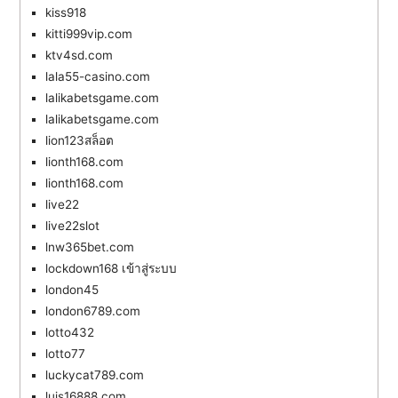
kiss918
kitti999vip.com
ktv4sd.com
lala55-casino.com
lalikabetsgame.com
lalikabetsgame.com
lion123สล็อต
lionth168.com
lionth168.com
live22
live22slot
lnw365bet.com
lockdown168 เข้าสู่ระบบ
london45
london6789.com
lotto432
lotto77
luckycat789.com
luis16888.com