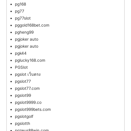
pg168
pg77
pg77slot
pggold168bet.com
pgheng99
pgjoker auto
pgjoker auto
pgk44
pglucky168.com
PGSlot
pgslot เว็บตรง
pgslot77
pgslot77.com
pgslot99
pgslot9999.co
pgslot999bets.com
pgslotgolf
pgslotth
pgzeus88win.com