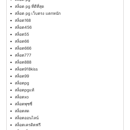
สล็อต pg ที่ดีที่สุด
สล็อต pg เว็บตรง แตกหนัก
สล็อต168
สล็อต456
สล็อต55
สล็อต66
สล็อต666
สล็อต777
สล็อต888
สล็อต918kiss
สล็อต99
สล็อตpg
สล็อตpgแท้
สล็อตxo
สล็อตพุซซี่
สล็อตสด
สล็อตออนไลน์
สล็อตเครดิตฟรี