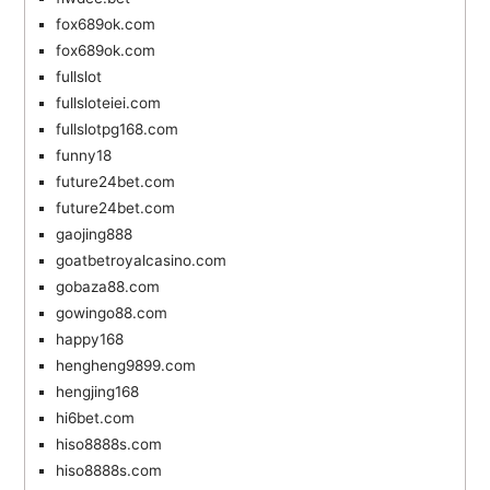
fox689ok.com
fox689ok.com
fullslot
fullsloteiei.com
fullslotpg168.com
funny18
future24bet.com
future24bet.com
gaojing888
goatbetroyalcasino.com
gobaza88.com
gowingo88.com
happy168
hengheng9899.com
hengjing168
hi6bet.com
hiso8888s.com
hiso8888s.com