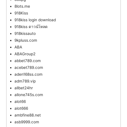
8lots.me
918Kiss
918kiss login download
918kiss ดาวน์โหลด
918kissauto
9kpluss.com
ABA
ABAGroup2
abbet789.com
acebet789.com
aden168ss.com
adm789.vip
allbet24hr
allone745s.com
alot66
alot666
ambfine88.net
asb9999.com