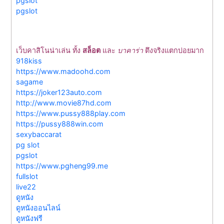
pgslot
pgslot
เว็บคาสิโนน่าเล่น ทั้ง
สล็อต
และ
บาคาร่า
ตึงจริงแตกบ่อยมาก
918kiss
https://www.madoohd.com
sagame
https://joker123auto.com
http://www.movie87hd.com
https://www.pussy888play.com
https://pussy888win.com
sexybaccarat
pg slot
pgslot
https://www.pgheng99.me
fullslot
live22
ดูหนัง
ดูหนังออนไลน์
ดูหนังฟรี