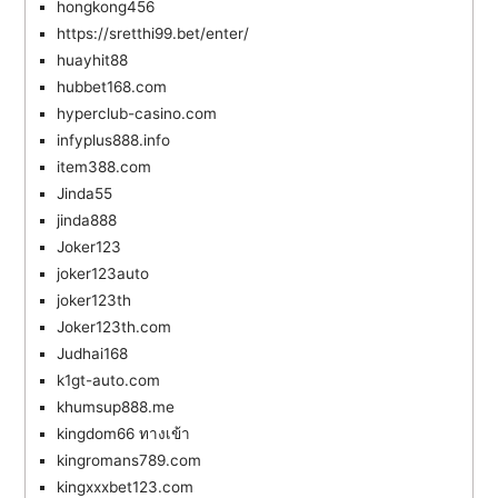
hongkong456
https://sretthi99.bet/enter/
huayhit88
hubbet168.com
hyperclub-casino.com
infyplus888.info
item388.com
Jinda55
jinda888
Joker123
joker123auto
joker123th
Joker123th.com
Judhai168
k1gt-auto.com
khumsup888.me
kingdom66 ทางเข้า
kingromans789.com
kingxxxbet123.com