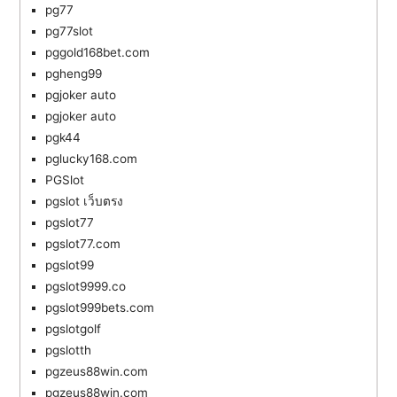
pg77
pg77slot
pggold168bet.com
pgheng99
pgjoker auto
pgjoker auto
pgk44
pglucky168.com
PGSlot
pgslot เว็บตรง
pgslot77
pgslot77.com
pgslot99
pgslot9999.co
pgslot999bets.com
pgslotgolf
pgslotth
pgzeus88win.com
pgzeus88win.com