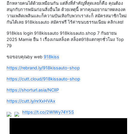
อีกหลายคนได้ด้วยเหมือนกัน แต่สิ่งที่สำคัญที่สุดเลยก็คือ คุณต้อง
สนุกกับการพนันก่อนสิ่งอื่นใด ด้วยเหตุนี้ หากคุณอยากมาทดลองค
วามเพลิดเพลินและก็ความบันเทิงกับพวกเราล่ะก็ สมัครสมาชิกใหม่
กันได้เลย 918kissauto สมัครฟรี ไร้ค่าขนบธรรมเนียม คลิกเลย!
918kiss login 918kissauto 918kissauto.shop 7 กันยายน
2025 Mamie ยืน 1 เรื่องเกมสล็อต สล็อต918แตกทุกชั่วโมง Top
79
ขอขอบคุณby web
918kiss
https://rebrand.ly/918kissauto-shop
https://cutt.cloud/918kissauto-shop
https://shorturl.asia/NClIP
https://cutt.ly/nrXxHVAx
https://t.co/2WlWy74Y5S