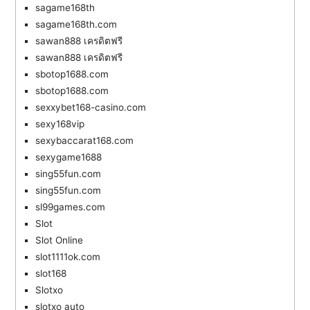
sagame168th
sagame168th.com
sawan888 เครดิตฟรี
sawan888 เครดิตฟรี
sbotop1688.com
sbotop1688.com
sexxybet168-casino.com
sexy168vip
sexybaccarat168.com
sexygame1688
sing55fun.com
sing55fun.com
sl99games.com
Slot
Slot Online
slot1111ok.com
slot168
Slotxo
slotxo auto