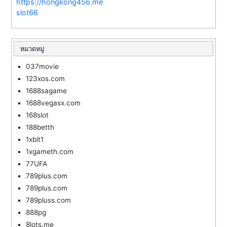
https://hongkong456.me
slot66
หมวดหมู่
037movie
123xos.com
1688sagame
1688vegasx.com
168slot
188betth
1xbit1
1xgameth.com
77UFA
789plus.com
789plus.com
789pluss.com
888pg
8lots.me