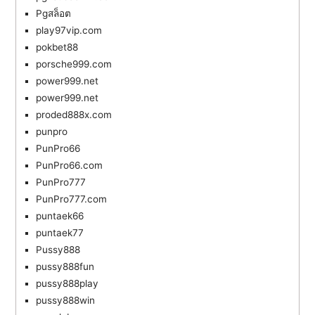
Pgสล็อต
play97vip.com
pokbet88
porsche999.com
power999.net
power999.net
proded888x.com
punpro
PunPro66
PunPro66.com
PunPro777
PunPro777.com
puntaek66
puntaek77
Pussy888
pussy888fun
pussy888play
pussy888win