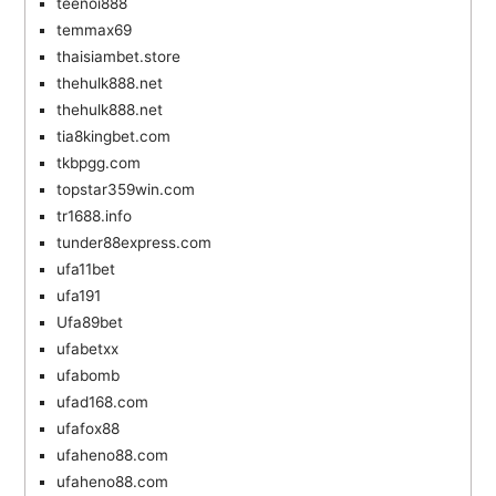
teenoi888
temmax69
thaisiambet.store
thehulk888.net
thehulk888.net
tia8kingbet.com
tkbpgg.com
topstar359win.com
tr1688.info
tunder88express.com
ufa11bet
ufa191
Ufa89bet
ufabetxx
ufabomb
ufad168.com
ufafox88
ufaheno88.com
ufaheno88.com