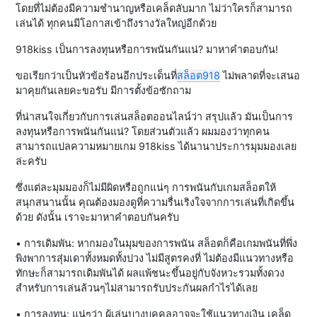
โดยที่ไม่ต้องมีความชำนาญหรือเคล็ดลับมาก ไม่ว่าใครก็สามารถ
เล่นได้ ทุกคนมีโอกาสเข้าถึงรางวัลใหญ่อีกด้วย
918kiss เป็นการลงทุนหรือการพนันกันแน่? มาหาคำตอบกัน!
ขอเรียกว่าเป็นหัวข้อร้อนอีกประเด็นที่
สล็อต918
ไม่พลาดที่จะเสนอ
มาคุยกันเลยคะขอรับ มีการตั้งข้อซักถาม
ที่น่าสนใจเกี่ยวกับการเล่นสล็อตออนไลน์ว่า สรุปแล้ว มันเป็นการ
ลงทุนหรือการพนันกันแน่? โดยส่วนตัวแล้ว ผมมองว่าทุกคน
สามารถแปลความหมายเกม 918kiss ได้นานาประการมุมมองเลย
ล่ะครับ
ซึ่งแต่ละมุมมองก็ไม่มีผิดหรือถูกแน่ๆ การพนันกับเกมสล็อตให้
สนุกสนานนั้น คุณต้องมองดูที่ความรื่นเริงใจจากการเล่นที่เกิดขึ้น
ด้วย ดังนั้น เราจะมาหาคำตอบกันครับ
• การเดิมพัน: หากมองในมุมของการพนัน สล็อตก็คือเกมพนันที่พึ่ง
พิงพาการสุ่มเดาทั้งหมดทั้งปวง ไม่มีสูตรคงที่ ไม่ต้องมีแนวทางหรือ
ทักษะก็สามารถเดิมพันได้ ผลแพ้ชนะขึ้นอยู่กับจังหวะรวมทั้งดวง
สำหรับการเล่นล้วนๆไม่สามารถรับประกันผลกำไรได้เลย
• การลงทุน: แน่ๆว่า ผู้เล่นบางบุคคลอาจจะใช้แนวทางเงิน เคล็ด