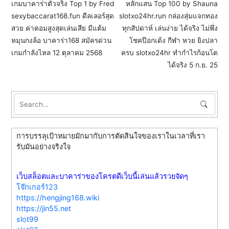
น
เกมบาคาร่าตัวจริง Top 1 by Fred
หลักแสน Top 100 by Shauna
sexybaccarat168.fun ดีลเลอร์สุด
slotxo24hr.run กล่องสุ่มแจกทอง
ะ
สวย ค่าคอมสูงสุดเล่นเสีย มีแต้ม
ทุกสัปดาห์ เล่นง่าย ได้จริง ไม่พึ่ง
แ
หมุนกงล้อ บาคาร่า168 สมัครด่วน
โชคป๊อกเด้ง กีฬา หวย ยิงปลา
น
เกมกำลังไหล 12 ตุลาคม 2568
ครบ slotxo24hr ทำกำไรก้อนโต
ว
ได้จริง 5 ก.ย. 25
เ
รื่
อ
ง
การบรรลุเป้าหมายมักมากับการตัดสินใจของเราในเวลาที่เรา
รับมันอย่างจริงใจ
เว็บสล็อตและบาคาร่าของโครตดีเว็บนี้เล่นแล้วรวยจัดๆ
โจ๊กเกอร์123
https://hengjing168.wiki
https://jin55.net
slot99