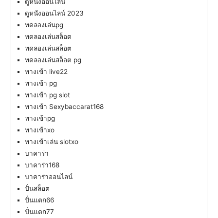
ดูหนังออนไลน์
ดูหนังออนไลน์ 2023
ทดลองเล่นpg
ทดลองเล่นสล็อต
ทดลองเล่นสล็อต
ทดลองเล่นสล็อต pg
ทางเข้า live22
ทางเข้า pg
ทางเข้า pg slot
ทางเข้า Sexybaccarat168
ทางเข้าpg
ทางเข้าxo
ทางเข้าเล่น slotxo
บาคาร่า
บาคาร่า168
บาคาร่าออนไลน์
ปั่นสล็อต
ปั่นแตก66
ปั่นแตก77