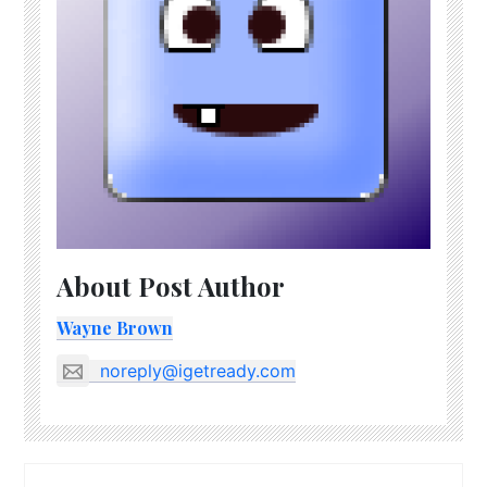
About Post Author
Wayne Brown
noreply@igetready.com