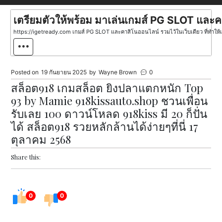
Skip
to
เตรียมตัวให้พร้อม มาเล่นเกมส์ PG SLOT แล
content
https://igetready.com เกมส์ PG SLOT และคาสิโนออนไลน์ รวมไว้ในเว็บเดียว ที่ทำให้เ
Posted on
19 กันยายน 2025
by
Wayne Brown
0
สล็อต918 เกมสล็อต ยิงปลาแตกหนัก Top
93 by Mamie 918kissauto.shop ชวนเพื่อน
รับเลย 100 ดาวน์โหลด 918kiss มี 20 ก็ปั่น
ได้ สล็อต918 รวยหลักล้านได้ง่ายๆที่นี่ 17
ตุลาคม 2568
Share this:
0
0