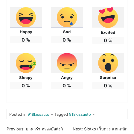
Happy
Sad
Excited
0
%
0
%
0
%
Sleepy
Angry
Surprise
0
%
0
%
0
%
-
-
Posted in
918kissauto
Tagged
918kissauto
แ
Previous:
บาคาร่า ครองบัลลังก์
Next:
Slotxo เว็บตรง แตกหนัก