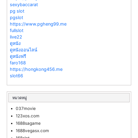
sexybaccarat
pg slot
pgslot
https://www.pgheng99.me
fullslot
live22
ดูหนัง
ดูหนังออนไลน์
ดูหนังฟรี
faro168
https://hongkong456.me
slot66
หมวดหมู่
037movie
123xos.com
1688sagame
1688vegasx.com
168slot