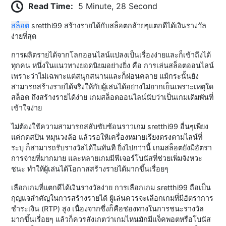
Read Time:
5 Minute, 28 Second
สล็อต
sretthi99 สร้างรายได้กับสล็อตกล้วยๆแตกดีได้เงินรางวัล
ง่ายที่สุด
การผลิตรายได้จากโลกออนไลน์แปลงเป็นเรื่องง่ายและก็เข้าถึงได้
ทุกคน หนึ่งในแนวทางยอดนิยมอย่างยิ่ง คือ การเล่นสล็อตออนไลน์
เพราะว่าไม่เฉพาะแต่สนุกสนานและก็ผ่อนคลาย แม้กระนั้นยัง
สามารถสร้างรายได้จริงให้กับผู้เล่นได้อย่างไม่ยากเย็นเพราะเหตุใด
สล็อต ถึงสร้างรายได้ง่าย เกมสล็อตออนไลน์นับว่าเป็นเกมเดิมพันที่
เข้าใจง่าย
ไม่ต้องใช้ความสามารถสลับซับซ้อนราวเกม sretthi99 อื่นๆเพียง
แค่กดสปิน หมุนวงล้อ แล้วรอให้เครื่องหมายเรียงตรงตามไลน์ที่
ระบุ ก็สามารถรับรางวัลได้ในทันที ยิ่งไปกว่านี้ เกมสล็อตยังมีอัตรา
การจ่ายที่มากมาย และหลายเกมมีฟีเจอร์โบนัสที่ช่วยเพิ่มจังหวะ
ชนะ ทำให้ผู้เล่นได้โอกาสสร้างรายได้มากขึ้นเรื่อยๆ
เลือกเกมที่แตกดีได้เงินรางวัลง่าย การเลือกเกม sretthi99 ถือเป็น
กุญแจสำคัญในการสร้างรายได้ ผู้เล่นควรจะเลือกเกมที่มีอัตราการ
ชำระเงิน (RTP) สูง เนื่องจากซึ่งก็คือช่องทางในการชนะรางวัล
มากขึ้นเรื่อยๆ แล้วก็ควรสังเกตว่าเกมไหนมักมีแจ็คพอตหรือโบนัส