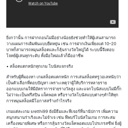
ยิ่งกว่านั้น การฝากถอนไม่มีอย่างน้อยยังช่วยทำให้ผู้เล่นสามารถ
วางแผนการเดิมพันแบบยืดหยุ่น เช่น การฝากเงินเพียงแต่ 10–20
บาทก็สามารถหมุนสล็อตและก็ลุ้นรางวัลใหญ่ได้ ระบบนี้จึงตอบ
โจทย์ผู้เล่นทุกระดับ ทั้งมือใหม่แล้วก็มืออาชีพ
• สล็อตแตกหนักทุกเกม โบนัสแจกจริง
สำหรับผู้ที่มองหา เกมสล็อตแตกหนัก การเล่นสล็อตทรูวอเลทนับว่า
เป็นตัวเลือกที่ตอบปัญหา เพราะเหตุว่าผู้ให้บริการหลายราย
ออกแบบเกมให้มีอัตราการจ่ายรางวัลสูง และแจกโบนัสแบบไม่มีกั๊ก
ไม่ว่าจะเป็นฟรีสปิน แจ็คพอต หรือรางวัลโบนัสแบบต่างๆทำให้ทุก
การหมุนสล็อตมีโอกาสสร้างกำไรจริง
เกมแต่ละเกม sretthi99 ยังมีธีมและฟีเจอร์ที่นานัปการ เพิ่มความ
สนุกสนานร่าเริงและไม่จำเจ เช่น ฟีพบร์โบนัสในเกม การสะสม
เครื่องหมายพิเศษ หรือการลุ้นรางวัลแจ็คพอตแบบโปรเกรสซีฟ ยิ่งผู้