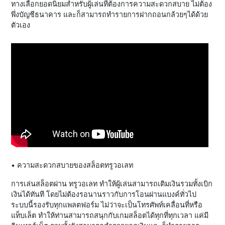
ทางเลือกยอดนิยมสำหรับผู้เล่นที่ต้องการความสะดวกสบาย ไม่ต้อง
พึ่งบัญชีธนาคาร และก็สามารถทำรายการฝากถอนกล้วยๆได้ด้วย
ตัวเอง
• ความสะดวกสบายของสล็อตทรูวอเลท
การเล่นสล็อตผ่าน ทรูวอเลท ทำให้ผู้เล่นสามารถเติมเงินรวมทั้งเบิก
เงินได้ทันที โดยไม่ต้องรอนานราวกับการโอนผ่านแบงค์ทั่วไป
ระบบนี้รองรับทุกแพลตฟอร์ม ไม่ว่าจะเป็นโทรศัพท์เคลื่อนที่หรือ
แท็บเล็ต ทำให้ท่านสามารถสนุกกับเกมสล็อตได้ทุกที่ทุกเวลา แค่มี