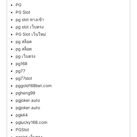
PG
PG Slot
pg slot ทางเข้า
pg slot เว็บตรง
PG Slot เว็บใหม่
pg สล็อต
pg สล็อต
pg เว็บตรง
pg168
pg77
pg77slot
pggold168bet.com
pgheng99
pgjoker auto
pgjoker auto
pgk44
pglucky168.com
PGSlot
pgslot เว็บตรง