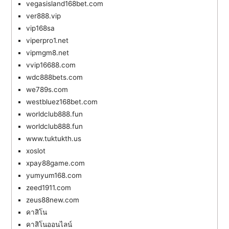
vegasisland168bet.com
ver888.vip
vip168sa
viperpro1.net
vipmgm8.net
vvip16688.com
wdc888bets.com
we789s.com
westbluez168bet.com
worldclub888.fun
worldclub888.fun
www.tuktukth.us
xoslot
xpay88game.com
yumyum168.com
zeed1911.com
zeus88new.com
คาสิโน
คาสิโนออนไลน์