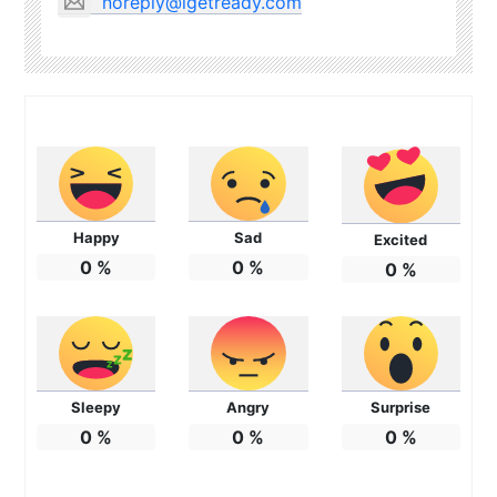
noreply@igetready.com
Happy
Sad
Excited
0
%
0
%
0
%
Sleepy
Angry
Surprise
0
%
0
%
0
%