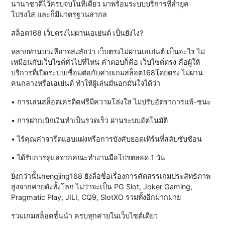
นานาชาติไว้ครบจบในที่เดียว มาพร้อมระบบบริการที่ล้ำยุค
โปร่งใส และก็มีมาตรฐานสากล
สล็อต168 เว็บตรงไม่ผ่านเอเย่นต์ เป็นยังไง?
หลายท่านบางทีอาจสงสัยว่า เว็บตรงไม่ผ่านเอเย่นต์ เป็นอะไร ไม่
เหมือนกับเว็บไซต์ทั่วไปที่ไหน คำตอบก็คือ เว็บไซต์ตรง คือผู้ให้
บริการที่เปิดระบบเชื่อมต่อกับค่ายเกมสล็อต168โดยตรง ไม่ผ่าน
คนกลางหรือเอเย่นต์ ทำให้ผู้เล่นมั่นอกมั่นใจได้ว่า
• การเล่นสล็อตเครดิตฟรีมีความโล่งใส ไม่ปรับอัตราการแพ้-ชนะ
• การฝากเบิกเงินทำเป็นรวดเร็ว ผ่านระบบอัตโนมัติ
• ไร้คุณค่าจารีตแอบแฝงหรือการบังคับยอดเทิร์นที่สลับซับซ้อน
• ได้รับการดูแลจากคณะทำงานมือโปรตลอด 1 วัน
ยิ่งกว่านั้นhengjing168 ยังลือชื่อเรื่องการคัดสรรเกมประสิทธิภาพ
สูงจากค่ายดังทั้งโลก ไม่ว่าจะเป็น PG Slot, Joker Gaming,
Pragmatic Play, JILI, CQ9, SlotXO รวมทั้งอีกมากมาย
รวมเกมสล็อตชั้นนำ ครบทุกค่ายในเว็บไซต์เดียว