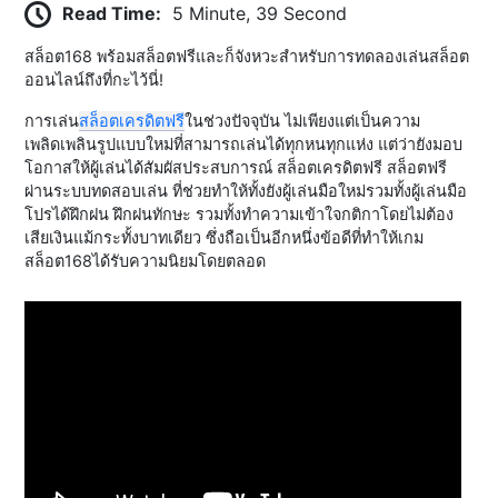
Read Time:
5 Minute, 39 Second
สล็อต168 พร้อมสล็อตฟรีและก็จังหวะสำหรับการทดลองเล่นสล็อต
ออนไลน์ถึงที่กะไว้นี่!
การเล่น
สล็อตเครดิตฟรี
ในช่วงปัจจุบัน ไม่เพียงแต่เป็นความ
เพลิดเพลินรูปแบบใหม่ที่สามารถเล่นได้ทุกหนทุกแห่ง แต่ว่ายังมอบ
โอกาสให้ผู้เล่นได้สัมผัสประสบการณ์ สล็อตเครดิตฟรี สล็อตฟรี
ผ่านระบบทดสอบเล่น ที่ช่วยทำให้ทั้งยังผู้เล่นมือใหม่รวมทั้งผู้เล่นมือ
โปรได้ฝึกฝน ฝึกฝนทักษะ รวมทั้งทำความเข้าใจกติกาโดยไม่ต้อง
เสียเงินแม้กระทั้งบาทเดียว ซึ่งถือเป็นอีกหนึ่งข้อดีที่ทำให้เกม
สล็อต168ได้รับความนิยมโดยตลอด