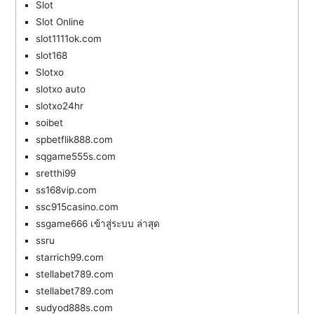
Slot
Slot Online
slot1111ok.com
slot168
Slotxo
slotxo auto
slotxo24hr
soibet
spbetflik888.com
sqgame555s.com
sretthi99
ss168vip.com
ssc915casino.com
ssgame666 เข้าสู่ระบบ ล่าสุด
ssru
starrich99.com
stellabet789.com
stellabet789.com
sudyod888s.com