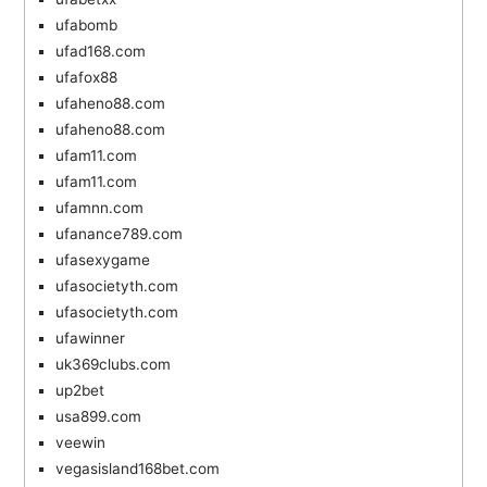
ufabomb
ufad168.com
ufafox88
ufaheno88.com
ufaheno88.com
ufam11.com
ufam11.com
ufamnn.com
ufanance789.com
ufasexygame
ufasocietyth.com
ufasocietyth.com
ufawinner
uk369clubs.com
up2bet
usa899.com
veewin
vegasisland168bet.com