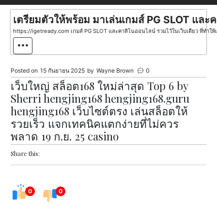
Skip
to
เตรียมตัวให้พร้อม มาเล่นเกมส์ PG SLOT แล
content
https://igetready.com เกมส์ PG SLOT และคาสิโนออนไลน์ รวมไว้ในเว็บเดียว ที่ทำให้เ
Posted on
15 กันยายน 2025
by
Wayne Brown
0
เว็บใหญ่ สล็อต168 ใหม่ล่าสุด Top 6 by
Sherri hengjing168 hengjing168.guru
hengjing168 เว็บไซต์ตรง เล่นสล็อตให้
รวยเร็ว แจกเทคนิคแตกง่ายที่ไม่ควร
พลาด 19 ก.ย. 25 casino
Share this:
0
0