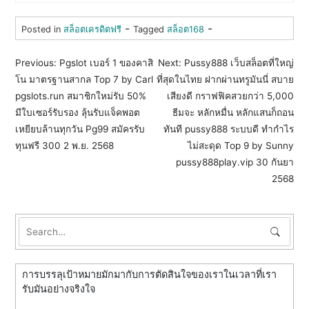
-
-
Posted in
สล็อตเครดิตฟรี
Tagged
สล็อต168
แ
Previous:
Pgslot เบอร์ 1 ของคาสิ
Next:
Pussy888 เว็บสล็อตที่ใหญ่
น
โน มาตรฐานสากล Top 7 by Carl
ที่สุดในไทย ฝากผ่านทรูมันนี่ สบาย
pgslots.run สมาชิกใหม่รับ 50%
เสียงดี กราฟฟิคสวยกว่า 5,000
ะ
มีใบเซอร์รับรอง ลุ้นรับแจ็คพอต
ธีมจะ หลักหมื่น หลักแสนก็ถอน
แ
เหยียบล้านทุกวัน Pg99 สมัครรับ
ทันที pussy888 ระบบดี ทำกำไร
น
ทุนฟรี 300 2 พ.ย. 2568
ไม่สะดุด Top 9 by Sunny
ว
pussy888play.vip 30 กันยา
2568
เ
รื่
อ
ง
การบรรลุเป้าหมายมักมากับการตัดสินใจของเราในเวลาที่เรา
รับมันอย่างจริงใจ