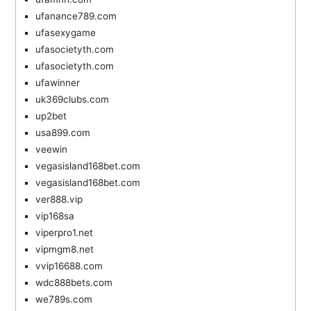
ufanance789.com
ufasexygame
ufasocietyth.com
ufasocietyth.com
ufawinner
uk369clubs.com
up2bet
usa899.com
veewin
vegasisland168bet.com
vegasisland168bet.com
ver888.vip
vip168sa
viperpro1.net
vipmgm8.net
vvip16688.com
wdc888bets.com
we789s.com