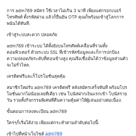
การ adm789 สมัคร ใช้เวลาไม่เกิน 3 นาที เพียงแต่กรอกเบอร์
โทรศัพท์ ตั้งรหัสผ่าน แล้วก็ยืนยัน OTP คุณก็พร้อมเข้าสู่โลกการ
พนันได้ทันที.
เข้าสู่ระบบสะดวก ปลอดภัย
adm789 เข้าระบบ ได้ทั้งยังบนโทรศัพท์เคลื่อนที่รวมทั้ง
คอมพิวเตอร์ ด้วยระบบ SSL ที่เข้ารหัสข้อมูลและก็การปกป้อง
ความปลอดภัยระดับที่ค่อนข้างสูง คุณจึงเชื่อมั่นได้ว่าข้อมูลส่วนตัว
จะไม่รั่วไหล.
เครดิตฟรีและก็โปรโมชั่นสุดคุ้ม
สมาชิกใหม่รับ adm789 เครดิตฟรี หลังสมัครเสร็จทันที พร้อมโปร
โมชั่นมากไม่น้อยเลยทีเดียว เช่น โบนัสฝากเงินแรกเข้า โบนัสราย
วัน รวมทั้งกิจกรรมพิเศษที่คืนความคุ้มค่าให้ผู้เล่นอย่างต่อเนื่อง.
ขั้นตอนการลงทะเบียน adm789
ใครๆก็เริ่มได้ง่าย เพียงแต่กระทำตามลำดับต่อไปนี้:
เข้าไปที่หน้าเว็บไซต์
adm789