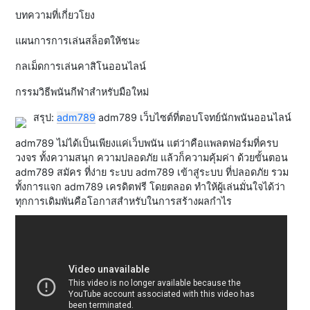
บทความที่เกี่ยวโยง
แผนการการเล่นสล็อตให้ชนะ
กลเม็ดการเล่นคาสิโนออนไลน์
กรรมวิธีพนันกีฬาสำหรับมือใหม่
สรุป:
adm789
adm789 เว็บไซต์ที่ตอบโจทย์นักพนันออนไลน์
adm789 ไม่ได้เป็นเพียงแค่เว็บพนัน แต่ว่าคือแพลตฟอร์มที่ครบ
วงจร ทั้งความสนุก ความปลอดภัย แล้วก็ความคุ้มค่า ด้วยขั้นตอน
adm789 สมัคร ที่ง่าย ระบบ adm789 เข้าสู่ระบบ ที่ปลอดภัย รวม
ทั้งการแจก adm789 เครดิตฟรี โดยตลอด ทำให้ผู้เล่นมั่นใจได้ว่า
ทุกการเดิมพันคือโอกาสสำหรับในการสร้างผลกำไร