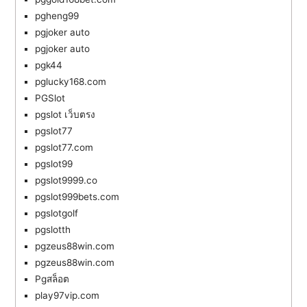
pgheng99
pgjoker auto
pgjoker auto
pgk44
pglucky168.com
PGSlot
pgslot เว็บตรง
pgslot77
pgslot77.com
pgslot99
pgslot9999.co
pgslot999bets.com
pgslotgolf
pgslotth
pgzeus88win.com
pgzeus88win.com
Pgสล็อต
play97vip.com