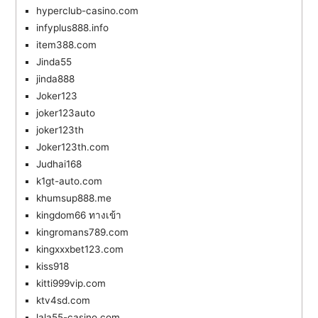
hyperclub-casino.com
infyplus888.info
item388.com
Jinda55
jinda888
Joker123
joker123auto
joker123th
Joker123th.com
Judhai168
k1gt-auto.com
khumsup888.me
kingdom66 ทางเข้า
kingromans789.com
kingxxxbet123.com
kiss918
kitti999vip.com
ktv4sd.com
lala55-casino.com