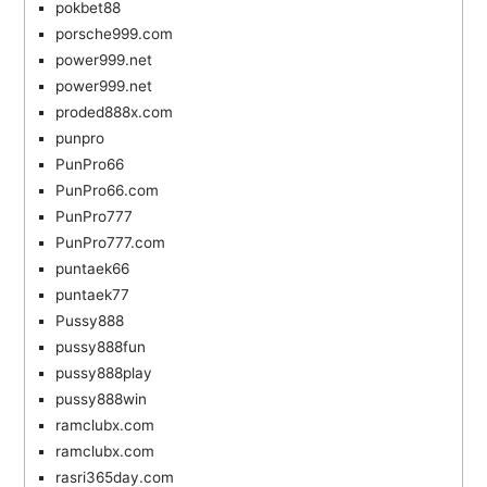
pokbet88
porsche999.com
power999.net
power999.net
proded888x.com
punpro
PunPro66
PunPro66.com
PunPro777
PunPro777.com
puntaek66
puntaek77
Pussy888
pussy888fun
pussy888play
pussy888win
ramclubx.com
ramclubx.com
rasri365day.com