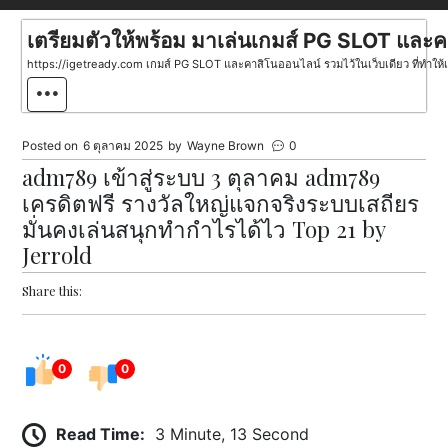
Skip
to
เตรียมตัวให้พร้อม มาเล่นเกมส์ PG SLOT แล
content
https://igetready.com เกมส์ PG SLOT และคาสิโนออนไลน์ รวมไว้ในเว็บเดียว ที่ทำให้เ
Posted on
6 ตุลาคม 2025
by
Wayne Brown
0
adm789 เข้าสู่ระบบ 3 ตุลาคม adm789
เครดิตฟรี รางวัลใหญ่แจกจริงระบบเสถียร
มั่นคงเล่นสนุกทำกำไรได้ไว Top 21 by
Jerrold
Share this:
0
0
Read Time:
3 Minute, 13 Second