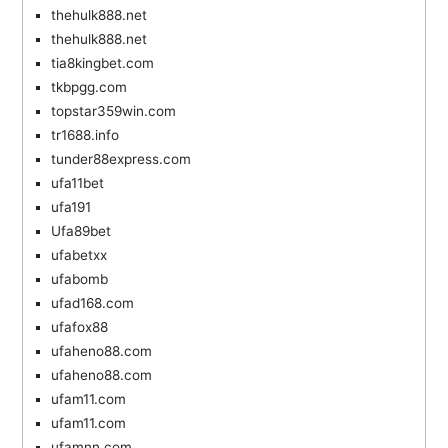
thehulk888.net
thehulk888.net
tia8kingbet.com
tkbpgg.com
topstar359win.com
tr1688.info
tunder88express.com
ufa11bet
ufa191
Ufa89bet
ufabetxx
ufabomb
ufad168.com
ufafox88
ufaheno88.com
ufaheno88.com
ufam11.com
ufam11.com
ufamnn.com