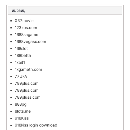
หมวดหมู่
037movie
123xos.com
1688sagame
1688vegasx.com
168slot
188betth
1xbit1
1xgameth.com
77UFA
789plus.com
789plus.com
789pluss.com
888pg
8lots.me
918Kiss
918kiss login download