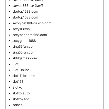
sawan888 เครดิตฟรี
sbotop1688.com
sbotop1688.com
sexxybet168-casino.com
sexy168vip
sexybaccarat168.com
sexygame1688
sing55fun.com
sing55fun.com
sl99games.com
Slot
Slot Online
slot1111ok.com
slot168
Slotxo
slotxo auto
slotxo24hr
soibet