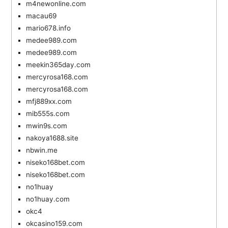
m4newonline.com
macau69
mario678.info
medee989.com
medee989.com
meekin365day.com
mercyrosa168.com
mercyrosa168.com
mfj889xx.com
mib555s.com
mwin9s.com
nakoya1688.site
nbwin.me
niseko168bet.com
niseko168bet.com
no1huay
no1huay.com
okc4
okcasino159.com