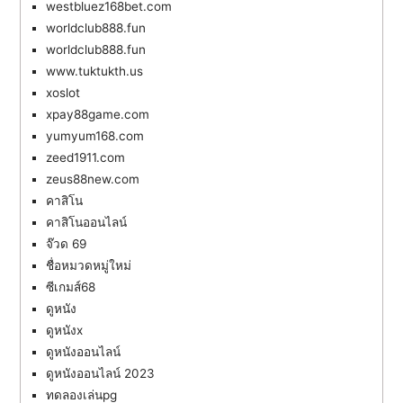
westbluez168bet.com
worldclub888.fun
worldclub888.fun
www.tuktukth.us
xoslot
xpay88game.com
yumyum168.com
zeed1911.com
zeus88new.com
คาสิโน
คาสิโนออนไลน์
จ๊วด 69
ชื่อหมวดหมู่ใหม่
ซีเกมส์68
ดูหนัง
ดูหนังx
ดูหนังออนไลน์
ดูหนังออนไลน์ 2023
ทดลองเล่นpg