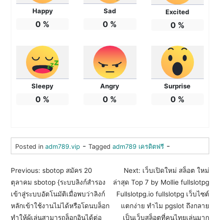
Happy
Sad
Excited
0
%
0
%
0
%
Sleepy
Angry
Surprise
0
%
0
%
0
%
-
-
Posted in
adm789.vip
Tagged
adm789 เครดิตฟรี
แ
Previous:
sbotop สมัคร 20
Next:
เว็บเปิดใหม่ สล็อต ใหม่
น
ตุลาคม sbotop {ระบบลิงก์สำรอง
ล่าสุด Top 7 by Mollie fullslotpg
เข้าสู่ระบบอัตโนมัติเมื่อพบว่าลิงก์
Fullslotpg.io fullslotpg เว็บไซต์
ะ
หลักเข้าใช้งานไม่ได้หรือโดนบล็อก
แตกง่าย ทำไม pgslot ถึงกลาย
แ
ทำให้ผู้เล่นสามารถล็อกอินได้ต่อ
เป็นเว็บสล็อตที่คนไทยเล่นมาก