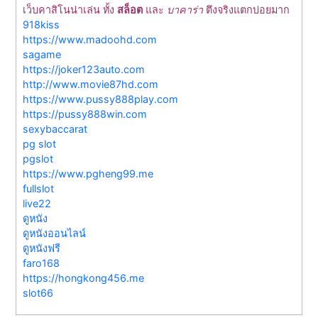
เว็บคาสิโนน่าเล่น ทั้ง
สล็อต
และ
บาคาร่า
ตึงจริงแตกบ่อยมาก
918kiss
https://www.madoohd.com
sagame
https://joker123auto.com
http://www.movie87hd.com
https://www.pussy888play.com
https://pussy888win.com
sexybaccarat
pg slot
pgslot
https://www.pgheng99.me
fullslot
live22
ดูหนัง
ดูหนังออนไลน์
ดูหนังฟรี
faro168
https://hongkong456.me
slot66