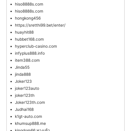
hiso8888s.com
hiso8888s.com
hongkong456
https://sretthi99.bet/enter/
huayhit88
hubbet168.com
hyperclub-casino.com
infyplus888.info
item388.com
Jinda55
jinda888
Joker123
joker123auto
joker123th
Joker123th.com
Judhai168
k1gt-auto.com
khumsup888.me
kingdom66 ทางเข้า