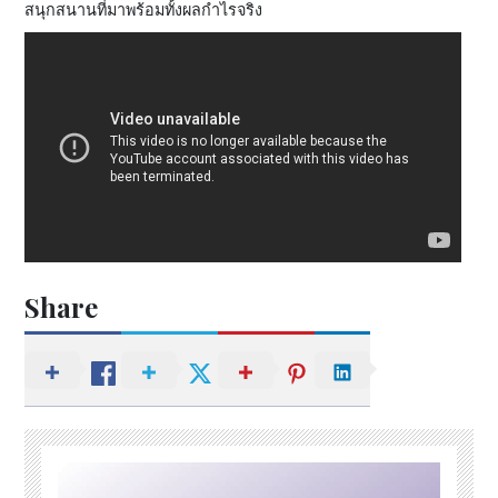
สนุกสนานที่มาพร้อมทั้งผลกำไรจริง
Share