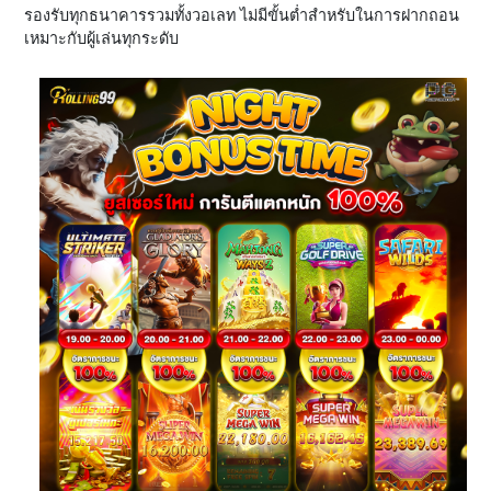
รองรับทุกธนาคารรวมทั้งวอเลท ไม่มีขั้นต่ำสำหรับในการฝากถอน
เหมาะกับผู้เล่นทุกระดับ