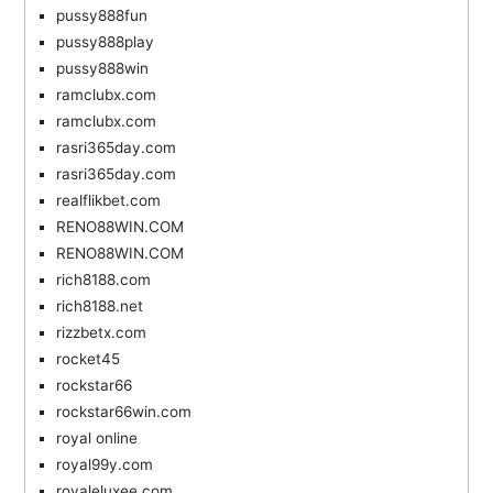
pussy888fun
pussy888play
pussy888win
ramclubx.com
ramclubx.com
rasri365day.com
rasri365day.com
realflikbet.com
RENO88WIN.COM
RENO88WIN.COM
rich8188.com
rich8188.net
rizzbetx.com
rocket45
rockstar66
rockstar66win.com
royal online
royal99y.com
royaleluxee.com