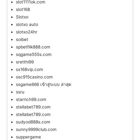
slot1111ok.com
slot168
Slotxo
slotxo auto
slotxo24hr
soibet
spbetflik888.com
sqgame555s.com
sretthi99
ss168vip.com
ssc915casino.com
ssgame666 เข้าสู่ระบบ ล่าสุด
ssru
starrich99.com
stellabet789.com
stellabet789.com
sudyod888s.com
sunny9999club.com
suppergame