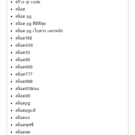
สร้าง qr code
สล็อต
สล็อต pg
สล็อต pg ที่ดีที่สุด
สล็อต pg เว็บตรง แตกหนัก
สล็อต168
สล็อต456
สล็อต55
สล็อต66
สล็อต666
สล็อต777
สล็อต888
สล็อต918kiss
สล็อต99
สล็อตpg
สล็อตpgแท้
สล็อตxo
สล็อตพุซซี่
สล็อตสด