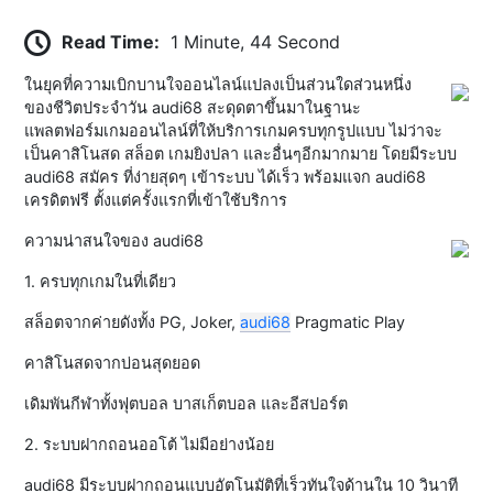
Read Time:
1 Minute, 44 Second
ในยุคที่ความเบิกบานใจออนไลน์แปลงเป็นส่วนใดส่วนหนึ่ง
ของชีวิตประจำวัน audi68 สะดุดตาขึ้นมาในฐานะ
แพลตฟอร์มเกมออนไลน์ที่ให้บริการเกมครบทุกรูปแบบ ไม่ว่าจะ
เป็นคาสิโนสด สล็อต เกมยิงปลา และอื่นๆอีกมากมาย โดยมีระบบ
audi68 สมัคร ที่ง่ายสุดๆ เข้าระบบ ได้เร็ว พร้อมแจก audi68
เครดิตฟรี ตั้งแต่ครั้งแรกที่เข้าใช้บริการ
ความน่าสนใจของ audi68
1. ครบทุกเกมในที่เดียว
สล็อตจากค่ายดังทั้ง PG, Joker,
audi68
Pragmatic Play
คาสิโนสดจากบ่อนสุดยอด
เดิมพันกีฬาทั้งฟุตบอล บาสเก็ตบอล และอีสปอร์ต
2. ระบบฝากถอนออโต้ ไม่มีอย่างน้อย
audi68 มีระบบฝากถอนแบบอัตโนมัติที่เร็วทันใจด้านใน 10 วินาที