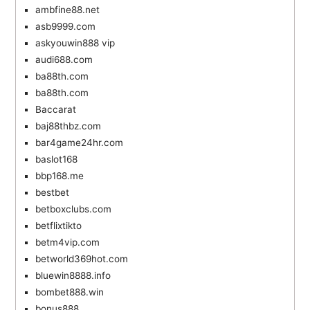
ambfine88.net
asb9999.com
askyouwin888 vip
audi688.com
ba88th.com
ba88th.com
Baccarat
baj88thbz.com
bar4game24hr.com
baslot168
bbp168.me
bestbet
betboxclubs.com
betflixtikto
betm4vip.com
betworld369hot.com
bluewin8888.info
bombet888.win
bonus888