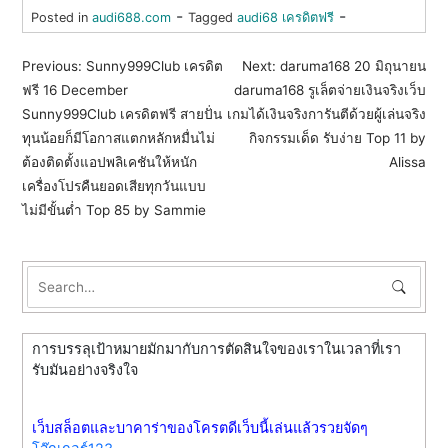
-
-
Posted in
audi688.com
Tagged
audi68 เครดิตฟรี
แ
Previous:
Sunny999Club เครดิต
Next:
daruma168 20 มิถุนายน
น
ฟรี 16 December
daruma168 รูเล็ตจ่ายเงินจริงเว็บ
Sunny999Club เครดิตฟรี สายปั่น
เกมได้เงินจริงการันตีด้วยผู้เล่นจริง
ะ
ทุนน้อยก็มีโอกาสแตกหลักหมื่นไม่
กิจกรรมเด็ด รับง่าย Top 11 by
แ
ต้องติดตั้งแอปพลิเคชันให้หนัก
Alissa
น
เครื่องโปรคืนยอดเสียทุกวันแบบ
ว
ไม่มีขั้นต่ำ Top 85 by Sammie
เ
รื่
อ
ง
การบรรลุเป้าหมายมักมากับการตัดสินใจของเราในเวลาที่เรา
รับมันอย่างจริงใจ
เว็บสล็อตและบาคาร่าของโครตดีเว็บนี้เล่นแล้วรวยจัดๆ