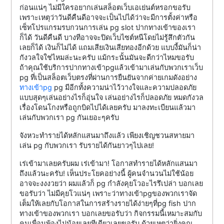
ก่อนแน่ๆ ไม่มีใครอยากเล่นสล็อตเว็บเอเย่นต์หรอกขอรับ
เพราะเหตุว่าวันดีคืนดีอาจจะเป็นไปได้ว่าจะมีการตั้งค่าหรือ
เซ็ทโปรแกรมรบกวนการเล่น pg slot ปากทางเข้าของเรา
ก็ได้ วันดีคืนดี บางทีอาจจะปิดเว็บไซต์หนีโดยไม่รู้สึกตัวกัน
เลยก็ได้ เงินก็ไม่ได้ แถมเสียเงินเสียทองอีกด้วย แบบงี้มันก็น่า
กังวลใจใช่ไหมล่ะนะครับ แม้กระนั้นมันจะดีกว่าไหมขอรับ
ถ้าคุณใช้บริการปากทางเข้าpgแล้วเข้ามาเล่นกับพวกเราเว็บ
pg ที่เป็นสล็อตเว็บตรงที่ผ่านการยืนยันจากค่ายเกมดังอย่าง
ทางเข้าpg
pg มีอีกทั้งความน่าไว้วางใจและความปลอดภัย
แบบสุดๆเล่นอย่างไรก็อุ่นใจ เล่นอย่างไรก็ปลอดภัย หมดกังวล
เรื่องโดนโกงหรือถูกบิดไปได้เลยครับ มาลงทะเบียนแล้วมา
เล่นกับพวกเรา pg กันเยอะๆครับ
จังหวะทำรายได้หลักแสนมาถึงแล้ว เพียงเชิญชวนสหายมา
เล่น pg กับพวกเรา รับรายได้กันยาวๆไปเลย!
เร่เข้ามาเลยครับผม เร่เข้ามา! โอกาสทำรายได้หลักแสนมา
ถึงแล้วนะครับ! เห็นประโยคอย่างนี้ ผู้คนจำนวนไม่ใช้น้อย
อาจจะงงงวยว่า ผมแล้วก็ pg กำลังคุยโวอะไรรึเปล่า บอกเลย
ขอรับว่า ไม่มีคุยโวแน่ๆ เพราะว่าทางเข้าpgของพวกเราจัด
เต็มให้เลยกับโอกาสในการสร้างรายได้ง่ายๆที่pg fish ปาก
ทางเข้าของพวกเรา บอกเลยขอรับว่า กิจกรรมนี้เหมาะสมกับ
คนเพื่อนพ้องไม่น้อยเลยทีเดียวเลยขอรับ ด้วยเหตุว่ายิ่งคุณ