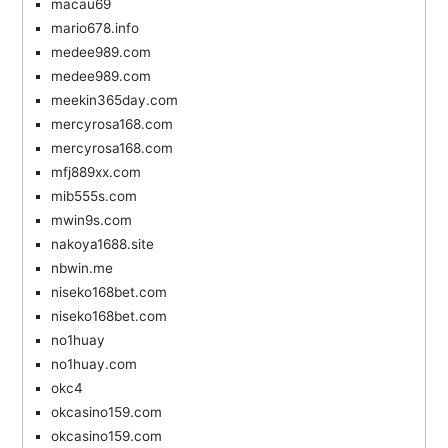
macau69
mario678.info
medee989.com
medee989.com
meekin365day.com
mercyrosa168.com
mercyrosa168.com
mfj889xx.com
mib555s.com
mwin9s.com
nakoya1688.site
nbwin.me
niseko168bet.com
niseko168bet.com
no1huay
no1huay.com
okc4
okcasino159.com
okcasino159.com