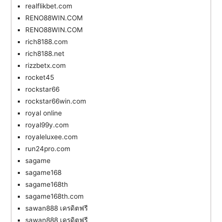
realflikbet.com
RENO88WIN.COM
RENO88WIN.COM
rich8188.com
rich8188.net
rizzbetx.com
rocket45
rockstar66
rockstar66win.com
royal online
royal99y.com
royaleluxee.com
run24pro.com
sagame
sagame168
sagame168th
sagame168th.com
sawan888 เครดิตฟรี
sawan888 เครดิตฟรี