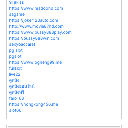
918kiss
https://www.madoohd.com
sagame
https://joker123auto.com
http://www.movie87hd.com
https://www.pussy888play.com
https://pussy888win.com
sexybaccarat
pg slot
pgslot
https://www.pgheng99.me
fullslot
live22
ดูหนัง
ดูหนังออนไลน์
ดูหนังฟรี
faro168
https://hongkong456.me
slot66