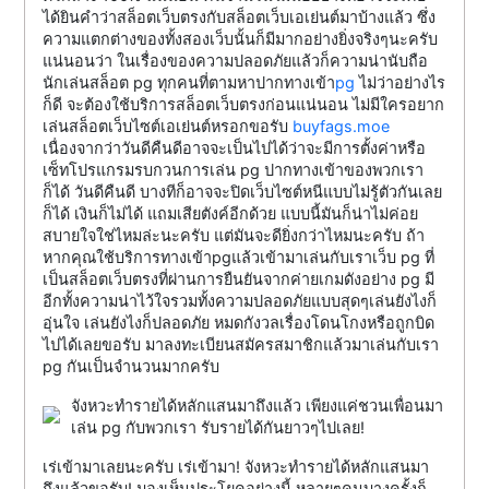
ได้ยินคำว่าสล็อตเว็บตรงกับสล็อตเว็บเอเย่นต์มาบ้างแล้ว ซึ่ง
ความแตกต่างของทั้งสองเว็บนั้นก็มีมากอย่างยิ่งจริงๆนะครับ
แน่นอนว่า ในเรื่องของความปลอดภัยแล้วก็ความน่านับถือ
นักเล่นสล็อต pg ทุกคนที่ตามหาปากทางเข้า
pg
ไม่ว่าอย่างไร
ก็ดี จะต้องใช้บริการสล็อตเว็บตรงก่อนแน่นอน ไม่มีใครอยาก
เล่นสล็อตเว็บไซต์เอเย่นต์หรอกขอรับ
buyfags.moe
เนื่องจากว่าวันดีคืนดีอาจจะเป็นไปได้ว่าจะมีการตั้งค่าหรือ
เซ็ทโปรแกรมรบกวนการเล่น pg ปากทางเข้าของพวกเรา
ก็ได้ วันดีคืนดี บางทีก็อาจจะปิดเว็บไซต์หนีแบบไม่รู้ตัวกันเลย
ก็ได้ เงินก็ไม่ได้ แถมเสียตังค์อีกด้วย แบบนี้มันก็น่าไม่ค่อย
สบายใจใช่ไหมล่ะนะครับ แต่มันจะดียิ่งกว่าไหมนะครับ ถ้า
หากคุณใช้บริการทางเข้าpgแล้วเข้ามาเล่นกับเราเว็บ pg ที่
เป็นสล็อตเว็บตรงที่ผ่านการยืนยันจากค่ายเกมดังอย่าง pg มี
อีกทั้งความน่าไว้ใจรวมทั้งความปลอดภัยแบบสุดๆเล่นยังไงก็
อุ่นใจ เล่นยังไงก็ปลอดภัย หมดกังวลเรื่องโดนโกงหรือถูกบิด
ไปได้เลยขอรับ มาลงทะเบียนสมัครสมาชิกแล้วมาเล่นกับเรา
pg กันเป็นจำนวนมากครับ
จังหวะทำรายได้หลักแสนมาถึงแล้ว เพียงแค่ชวนเพื่อนมา
เล่น pg กับพวกเรา รับรายได้กันยาวๆไปเลย!
เร่เข้ามาเลยนะครับ เร่เข้ามา! จังหวะทำรายได้หลักแสนมา
ถึงแล้วขอรับ! มองเห็นประโยคอย่างนี้ หลายๆคนบางครั้งก็