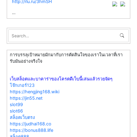
http://rlu.ru/3hmSH
…
การบรรลุเป้าหมายมักมากับการตัดสินใจของเราในเวลาที่เรา
รับมันอย่างจริงใจ
เว็บสล็อตและบาคาร่าของโครตดีเว็บนี้เล่นแล้วรวยจัดๆ
โจ๊กเกอร์123
https://hengjing168.wiki
https://jin55.net
slot99
slot66
สล็อตเว็บตรง
https://judhai168.co
https://bonus888.life
สล็อต888