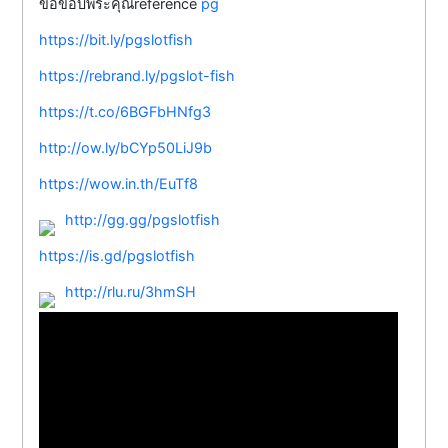
ขอขอบพระคุณreference
pg
https://bit.ly/pgslotfish
https://rebrand.ly/pgslot-fish
https://t.co/6BGFbHNfg3
http://ow.ly/bCYp50LiJ9b
https://wow.in.th/EuTf8
http://gg.gg/pgslotfish
https://is.gd/pgslotfish
http://rlu.ru/3hmSH