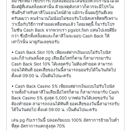
สมาชิกที่มาใช้บริการเว็บสล็อตออนไลน์ของพวกเรานั้นไม่ได้
มีแต่ผู้ที่เล่นสล็อตเท่านั้น ด้วยเหตุดังกล่าวก็ควรจะมีโปรโม
ชั่นดีๆสำหรับคาสิโนออนไลน์ด้วย แม้กระนั้นผมรู้กันดีเลย
ครับผมว่า คนจำนวนไม่น้อยไม่ชอบรับโบนัสเครดิตฟรีเพราะ
ว่าเบื่อกับวิธีการทำยอดเหลือทนแล้ว โดยเหตุนี้ ก็มารับโปร
โมชั่น Cash Back จากพวกเรา pgslot.fish แทนไปเลยดียิ่ง
กว่า ซึ่งอีกทั้งสล็อตและก็คาสิโนจะมอบ Cash Back ให้
เท่าไรนั้น มาดูกันเลยขอรับ
• Cash Back Slot 10% เพียงแต่ฝากเงินแบบไม่รับโบนัส
และก็ถ้าเล่นสล็อต pg เสียเมื่อไหร่ก็ตาม ก็สามารถมารับ
Cash Back Slot 10% ได้เลยครับ ไม่ต้องทำยอด สามารถ
ถอนได้ทันที ยอดเสียของวันนี้สามารถยอมรับได้ในวันถัดไป
ตั้งแต่ 09:00 น. เป็นต้นไปนะครับ
• Cash Back Casino 5% เพียงแต่ฝากเงินแบบไม่รับโบนัส
รวมทั้งถ้าเล่นคาสิโนเสียเมื่อไหร่ก็ตาม ก็สามารถมารับ Cash
Back Casino 5% สูงสุด 5,000 บาทต่อวันได้เลยขอรับ ไม่
ต้องทำยอด สามารถถอนได้ทันที ยอดเสียของวันนี้สามารถรับ
ได้ในวันต่อไป ตั้งแต่ 09:00 น. เป็นต้นไปนะครับ
เล่น pg กับเราวันนี้ ปลอดภัยแบบ 100% อัตราการย้ายเว็บต่ำ
ที่สุด อัตราการแตกสูงสุด 70%