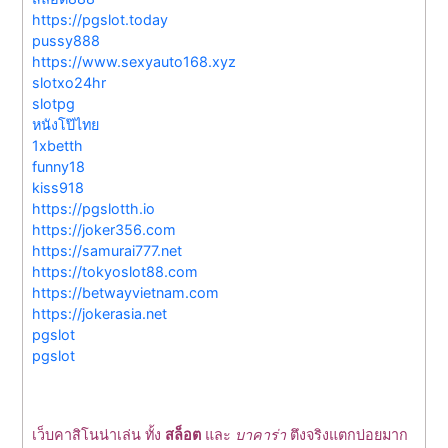
https://pgslot.today
pussy888
https://www.sexyauto168.xyz
slotxo24hr
slotpg
หนังโป๊ไทย
1xbetth
funny18
kiss918
https://pgslotth.io
https://joker356.com
https://samurai777.net
https://tokyoslot88.com
https://betwayvietnam.com
https://jokerasia.net
pgslot
pgslot
เว็บคาสิโนน่าเล่น ทั้ง
สล็อต
และ
บาคาร่า
ตึงจริงแตกบ่อยมาก