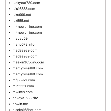
luckycat789.com
luis16888.com
luke999.net
lux555.net
m4newonline.com
m4newonline.com
macau69
mario678.info
medee989.com
medee989.com
meekin365day.com
mercyrosa168.com
mercyrosa168.com
mfj889xx.com
mib555s.com
mwin9s.com
nakoya1688.site
nbwin.me
niseko168bet.com