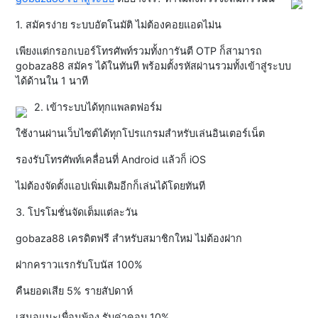
1. สมัครง่าย ระบบอัตโนมัติ ไม่ต้องคอยแอดไม่น
เพียงแต่กรอกเบอร์โทรศัพท์รวมทั้งการันตี OTP ก็สามารถ
gobaza88 สมัคร ได้ในทันที พร้อมตั้งรหัสผ่านรวมทั้งเข้าสู่ระบบ
ได้ด้านใน 1 นาที
2. เข้าระบบได้ทุกแพลตฟอร์ม
ใช้งานผ่านเว็บไซต์ได้ทุกโปรแกรมสำหรับเล่นอินเตอร์เน็ต
รองรับโทรศัพท์เคลื่อนที่ Android แล้วก็ iOS
ไม่ต้องจัดตั้งแอปเพิ่มเติมอีกก็เล่นได้โดยทันที
3. โปรโมชั่นจัดเต็มแต่ละวัน
gobaza88 เครดิตฟรี สำหรับสมาชิกใหม่ ไม่ต้องฝาก
ฝากคราวแรกรับโบนัส 100%
คืนยอดเสีย 5% รายสัปดาห์
เสนอแนะเพื่อนพ้อง รับค่าคอม 10%