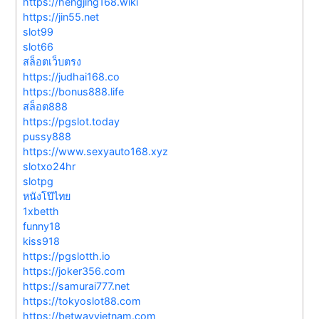
https://hengjing168.wiki
https://jin55.net
slot99
slot66
สล็อตเว็บตรง
https://judhai168.co
https://bonus888.life
สล็อต888
https://pgslot.today
pussy888
https://www.sexyauto168.xyz
slotxo24hr
slotpg
หนังโป๊ไทย
1xbetth
funny18
kiss918
https://pgslotth.io
https://joker356.com
https://samurai777.net
https://tokyoslot88.com
https://betwayvietnam.com