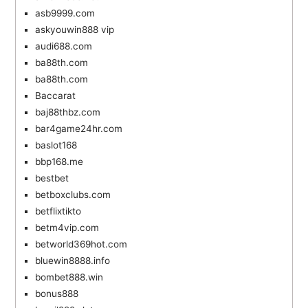
asb9999.com
askyouwin888 vip
audi688.com
ba88th.com
ba88th.com
Baccarat
baj88thbz.com
bar4game24hr.com
baslot168
bbp168.me
bestbet
betboxclubs.com
betflixtikto
betm4vip.com
betworld369hot.com
bluewin8888.info
bombet888.win
bonus888