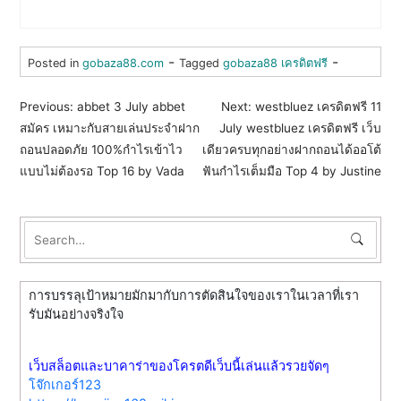
-
-
Posted in
gobaza88.com
Tagged
gobaza88 เครดิตฟรี
แ
Previous:
abbet 3 July abbet
Next:
westbluez เครดิตฟรี 11
น
สมัคร เหมาะกับสายเล่นประจำฝาก
July westbluez เครดิตฟรี เว็บ
ถอนปลอดภัย 100%กำไรเข้าไว
เดียวครบทุกอย่างฝากถอนได้ออโต้
ะ
แบบไม่ต้องรอ Top 16 by Vada
ฟันกำไรเต็มมือ Top 4 by Justine
แ
น
ว
เ
รื่
การบรรลุเป้าหมายมักมากับการตัดสินใจของเราในเวลาที่เรา
รับมันอย่างจริงใจ
อ
ง
เว็บสล็อตและบาคาร่าของโครตดีเว็บนี้เล่นแล้วรวยจัดๆ
โจ๊กเกอร์123