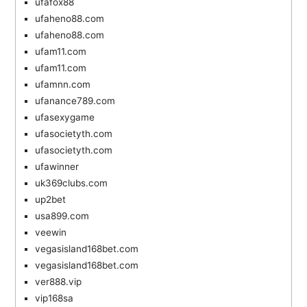
ufafox88
ufaheno88.com
ufaheno88.com
ufam11.com
ufam11.com
ufamnn.com
ufanance789.com
ufasexygame
ufasocietyth.com
ufasocietyth.com
ufawinner
uk369clubs.com
up2bet
usa899.com
veewin
vegasisland168bet.com
vegasisland168bet.com
ver888.vip
vip168sa