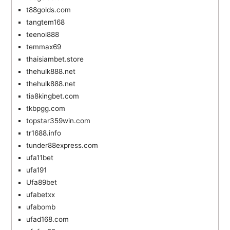
t88golds.com
tangtem168
teenoi888
temmax69
thaisiambet.store
thehulk888.net
thehulk888.net
tia8kingbet.com
tkbpgg.com
topstar359win.com
tr1688.info
tunder88express.com
ufa11bet
ufa191
Ufa89bet
ufabetxx
ufabomb
ufad168.com