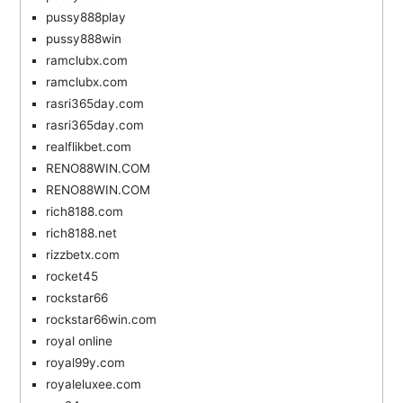
pussy888play
pussy888win
ramclubx.com
ramclubx.com
rasri365day.com
rasri365day.com
realflikbet.com
RENO88WIN.COM
RENO88WIN.COM
rich8188.com
rich8188.net
rizzbetx.com
rocket45
rockstar66
rockstar66win.com
royal online
royal99y.com
royaleluxee.com