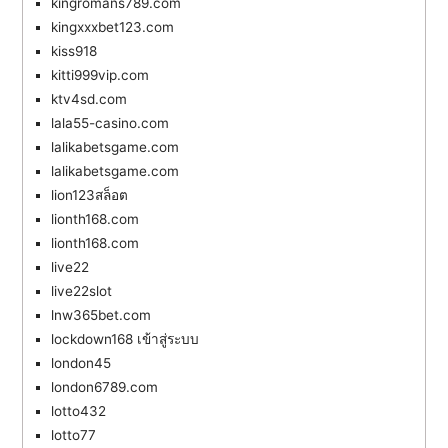
kingromans789.com
kingxxxbet123.com
kiss918
kitti999vip.com
ktv4sd.com
lala55-casino.com
lalikabetsgame.com
lalikabetsgame.com
lion123สล็อต
lionth168.com
lionth168.com
live22
live22slot
lnw365bet.com
lockdown168 เข้าสู่ระบบ
london45
london6789.com
lotto432
lotto77