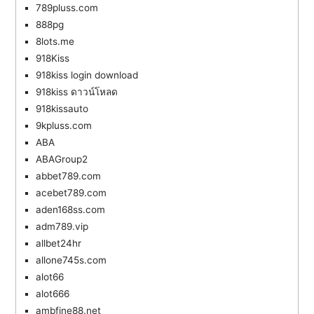
789pluss.com
888pg
8lots.me
918Kiss
918kiss login download
918kiss ดาวน์โหลด
918kissauto
9kpluss.com
ABA
ABAGroup2
abbet789.com
acebet789.com
aden168ss.com
adm789.vip
allbet24hr
allone745s.com
alot66
alot666
ambfine88.net