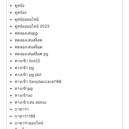
ดูหนัง
ดูหนังx
ดูหนังออนไลน์
ดูหนังออนไลน์ 2023
ทดลองเล่นpg
ทดลองเล่นสล็อต
ทดลองเล่นสล็อต
ทดลองเล่นสล็อต pg
ทางเข้า live22
ทางเข้า pg
ทางเข้า pg slot
ทางเข้า Sexybaccarat168
ทางเข้าpg
ทางเข้าxo
ทางเข้าเล่น slotxo
บาคาร่า
บาคาร่า168
บาคาร่าออนไลน์