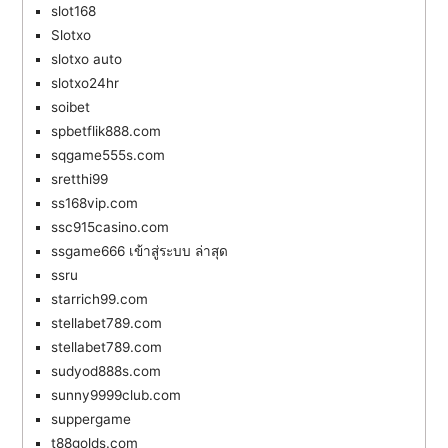
slot168
Slotxo
slotxo auto
slotxo24hr
soibet
spbetflik888.com
sqgame555s.com
sretthi99
ss168vip.com
ssc915casino.com
ssgame666 เข้าสู่ระบบ ล่าสุด
ssru
starrich99.com
stellabet789.com
stellabet789.com
sudyod888s.com
sunny9999club.com
suppergame
t88golds.com