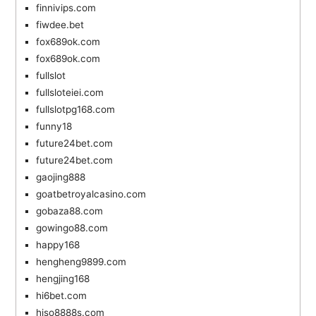
finnivips.com
fiwdee.bet
fox689ok.com
fox689ok.com
fullslot
fullsloteiei.com
fullslotpg168.com
funny18
future24bet.com
future24bet.com
gaojing888
goatbetroyalcasino.com
gobaza88.com
gowingo88.com
happy168
hengheng9899.com
hengjing168
hi6bet.com
hiso8888s.com