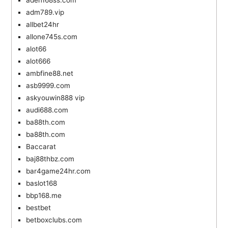
aden168ss.com
adm789.vip
allbet24hr
allone745s.com
alot66
alot666
ambfine88.net
asb9999.com
askyouwin888 vip
audi688.com
ba88th.com
ba88th.com
Baccarat
baj88thbz.com
bar4game24hr.com
baslot168
bbp168.me
bestbet
betboxclubs.com