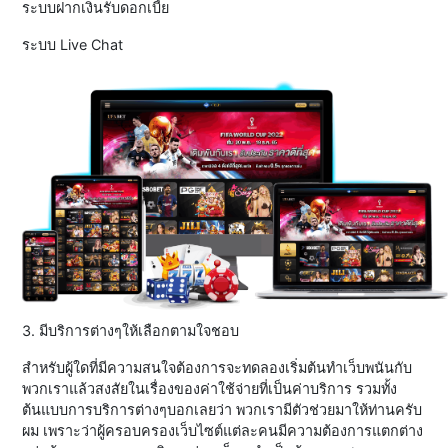
ระบบฝากเงินรับดอกเบี้ย
ระบบ Live Chat
3. มีบริการต่างๆให้เลือกตามใจชอบ
สำหรับผู้ใดที่มีความสนใจต้องการจะทดลองเริ่มต้นทำเว็บพนันกับ
พวกเราแล้วสงสัยในเรื่องของค่าใช้จ่ายที่เป็นค่าบริการ รวมทั้ง
ต้นแบบการบริการต่างๆบอกเลยว่า พวกเรามีตัวช่วยมาให้ท่านครับ
ผม เพราะว่าผู้ครอบครองเว็บไซต์แต่ละคนมีความต้องการแตกต่าง