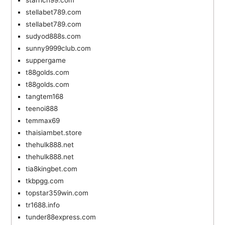
starrich99.com
stellabet789.com
stellabet789.com
sudyod888s.com
sunny9999club.com
suppergame
t88golds.com
t88golds.com
tangtem168
teenoi888
temmax69
thaisiambet.store
thehulk888.net
thehulk888.net
tia8kingbet.com
tkbpgg.com
topstar359win.com
tr1688.info
tunder88express.com