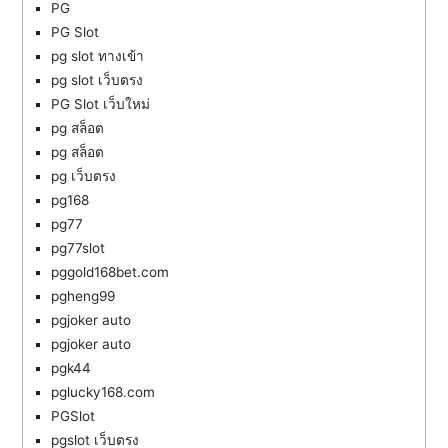
PG
PG Slot
pg slot ทางเข้า
pg slot เว็บตรง
PG Slot เว็บใหม่
pg สล็อต
pg สล็อต
pg เว็บตรง
pg168
pg77
pg77slot
pggold168bet.com
pgheng99
pgjoker auto
pgjoker auto
pgk44
pglucky168.com
PGSlot
pgslot เว็บตรง