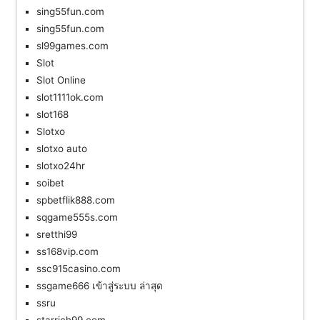
sing55fun.com
sing55fun.com
sl99games.com
Slot
Slot Online
slot1111ok.com
slot168
Slotxo
slotxo auto
slotxo24hr
soibet
spbetflik888.com
sqgame555s.com
sretthi99
ss168vip.com
ssc915casino.com
ssgame666 เข้าสู่ระบบ ล่าสุด
ssru