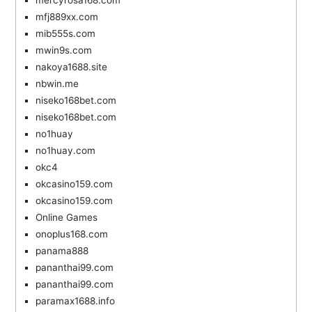
mercyrosa168.com
mfj889xx.com
mib555s.com
mwin9s.com
nakoya1688.site
nbwin.me
niseko168bet.com
niseko168bet.com
no1huay
no1huay.com
okc4
okcasino159.com
okcasino159.com
Online Games
onoplus168.com
panama888
pananthai99.com
pananthai99.com
paramax1688.info