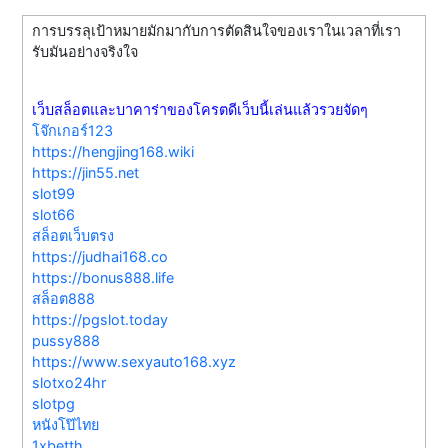
อ
การบรรลุเป้าหมายมักมากับการตัดสินใจของเราในเวลาที่เรา
ง
รับมันอย่างจริงใจ
เว็บสล็อตและบาคาร่าของโครตดีเว็บนี้เล่นแล้วรวยจัดๆ
โจ๊กเกอร์123
https://hengjing168.wiki
https://jin55.net
slot99
slot66
สล็อตเว็บตรง
https://judhai168.co
https://bonus888.life
สล็อต888
https://pgslot.today
pussy888
https://www.sexyauto168.xyz
slotxo24hr
slotpg
หนังโป๊ไทย
1xbetth