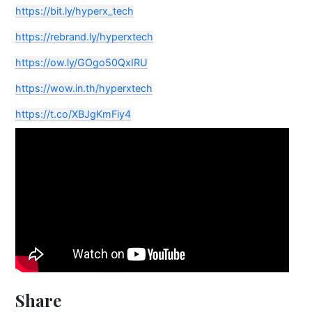
https://bit.ly/hyperx_tech
https://rebrand.ly/hyperxtech
https://ow.ly/GOgo50QxIRU
https://wow.in.th/hyperxtech
https://t.co/XBJgKmFiy4
Share