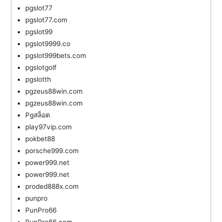
pgslot77
pgslot77.com
pgslot99
pgslot9999.co
pgslot999bets.com
pgslotgolf
pgslotth
pgzeus88win.com
pgzeus88win.com
Pgสล็อต
play97vip.com
pokbet88
porsche999.com
power999.net
power999.net
proded888x.com
punpro
PunPro66