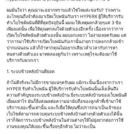
ผมมั่นใจว่า คุณน่าจะอยากทราบแล้วใช่ไหมล่ะขอรับ? ว่าเพราะ
อะไรคุณถึงจำต้องมาเปิดเว็บพนันกับเรา HYPERX ผู้ให้บริการรับ
ทำเว็บไซต์พนันที่ดีที่สุดปัจจุบันนี้ ผมจะให้เหตุผลกล้วยๆแค่ 3 ข้อ
เพียงแค่นั้น เพื่อให้คุณตกลงใจด้วยตัวเองอีกครั้ง เนื่องจากว่าการ
เปิดเว็บไซต์พนันด้วยตัวเองนั้น ผมบอกเลยว่า ไม่ง่ายเลยครับผม แต่
ว่าการมาใช้บริการเปิดเว็บพนันกับเรานั้นง่ายกว่าปลอกกล้วยเข้า
ปากแน่นอน แล้วก็ถ้าหากคุณไม่อยากเสียเวล่ำเวลากับการหา
หนทางด้วยตัวเอง มาทดลองดูกันว่า เพราะเหตุไรจะต้องมาใช้
บริการกับพวกเรา
1. ระบบข้างหลังบ้านดียอด
ถ้าไม่ดีจริงจะไม่มีการขายแน่ๆครับผม แม้กระนั้นเนื่องจากว่าเรา
HYPER รับทำเว็บพนัน ผู้ให้บริการรับทำเว็บพนันนั้นเล็งเห็นถึง
ความสำคัญของระบบข้างหลังบ้าน ยิ่งระบบหลังบ้านของเว็บพนันดี
เยี่ยมเท่าไร มันก็ยิ่งส่งผลต่อความน่านับถือของลูกค้าที่เข้ามาใช้
บริการเยอะขึ้นเท่านั้น และก็เพื่อให้คุณซึ่งปรารถนาเป็นเจ้าของ
เว็บไซต์สามารถควบคุมระบบข้างหลังบ้านต่างๆด้วยตัวเองได้นั้น
เราก็จัดการระบบข้างหลังบ้านในส่วนต่างๆให้ไม่ยุ่งยากต่อการใช้
งานของคุณให้เยอะขึ้นเรื่อยๆอีกด้วย ไม่ว่าจะเป็น