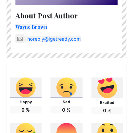
About Post Author
Wayne Brown
noreply@igetready.com
Happy
Sad
Excited
0
%
0
%
0
%