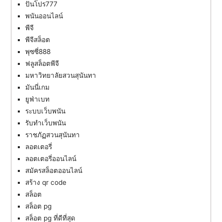
ปันโปร777
พนันออนไลน์
พีจี
พีจีสล็อต
พุซซี่888
ฟลูสล็อตพีจี
มหาวิทยาลัยสวนสุนันทา
มันนี่เกม
ยูฟ่าเบท
ระบบเว็บพนัน
รับทำเว็บพนัน
ราชภัฏสวนสุนันทา
ลอตเตอรี่
ลอตเตอรี่ออนไลน์
สมัครสล็อตออนไลน์
สร้าง qr code
สล็อต
สล็อต pg
สล็อต pg ที่ดีที่สุด