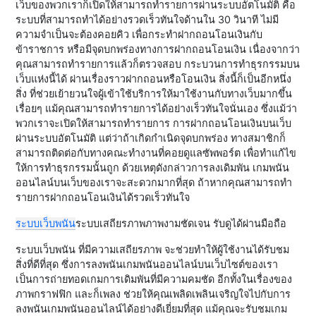
เว็บของพวกเราก็เปิดให้สามารถทำรายการผ่านระบบอัตโนมัติ คือ
ระบบที่สามารถทำได้อย่างรวดเร็วทันใจด้านใน 30 วินาที ไม่มี
ความจำเป็นจะต้องคอยคิว เพื่อกระทำฝากถอนโอนเงินกับ
ข้าราชการ หรือมีจุดบกพร่องทางการฝากถอนโอนเงิน เนื่องจากว่า
คุณสามารถทำรายการแล้วก็ตรวจสอบ กระบวนการทำธุรกรรมบน
เว็บแห่งนี้ได้ ผ่านเรื่องราวฝากถอนหรือโอนเงิน สิ่งนี้ก็เป็นอีกหนึ่ง
สิ่ง ที่ช่วยเย้ายวนใจผู้เข้าใช้บริการให้มาใช้งานกับทางเว็บมากขึ้น
เรื่อยๆ แม้คุณสามารถทำรายการได้อย่างเร็วทันใจนั่นเอง ซึ่งแม้ว่า
พวกเราจะเปิดให้สามารถทำรายการ การฝากถอนโอนเงินบนเว็บ
ผ่านระบบอัตโนมัติ แต่ว่าถ้าเกิดกำเนิดจุดบกพร่อง ทางสมาชิกก็
สามารถติดต่อกับทางคณะทำงานที่คอยดูแลซัพพอร์ต เพื่อทำแก้ไข
ให้การทำธุรกรรมนั้นถูก ด้วยเหตุดังกล่าวการลงเดิมพัน เกมพนัน
ออนไลน์บนเว็บของเราจะสะดวกมากที่สุด ถ้าหากคุณสามารถทำ
รายการฝากถอนโอนเงินได้รวดเร็วทันใจ
ระบบเว็บพนัน
ระบบเสถียรภาพภาพงามชัดเจน รับดูได้ผ่านมือถือ
ระบบเว็บพนัน ที่มีความเสถียรภาพ จะช่วยทำให้ผู้ใช้งานได้รับชม
สิ่งที่ดีที่สุด ซึ่งการลงพนันเกมพนันออนไลน์บนเว็บไซต์ของเรา
เป็นการถ่ายทอดเกมการเดิมพันที่มีความคมชัด อีกทั้งในเรื่องของ
ภาพกราฟฟิก และก็เพลง ช่วยให้คุณเพลิดเพลินเจริญใจไปกับการ
ลงพนันเกมพนันออนไลน์ได้อย่างดีเยี่ยมที่สุด แม้คุณจะรับชมเกม