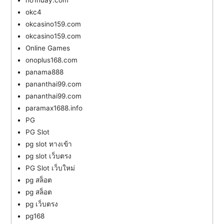
no1huay.com
okc4
okcasino159.com
okcasino159.com
Online Games
onoplus168.com
panama888
pananthai99.com
pananthai99.com
paramax1688.info
PG
PG Slot
pg slot ทางเข้า
pg slot เว็บตรง
PG Slot เว็บใหม่
pg สล็อต
pg สล็อต
pg เว็บตรง
pg168