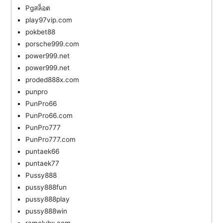
Pgสล็อต
play97vip.com
pokbet88
porsche999.com
power999.net
power999.net
proded888x.com
punpro
PunPro66
PunPro66.com
PunPro777
PunPro777.com
puntaek66
puntaek77
Pussy888
pussy888fun
pussy888play
pussy888win