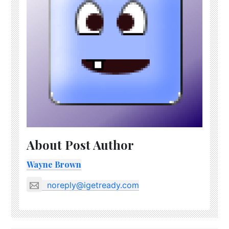
About Post Author
Wayne Brown
noreply@igetready.com