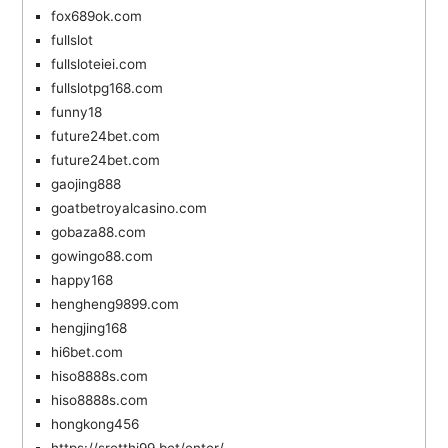
fox689ok.com
fullslot
fullsloteiei.com
fullslotpg168.com
funny18
future24bet.com
future24bet.com
gaojing888
goatbetroyalcasino.com
gobaza88.com
gowingo88.com
happy168
hengheng9899.com
hengjing168
hi6bet.com
hiso8888s.com
hiso8888s.com
hongkong456