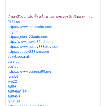
เว็บคาสิโนน่าเล่น ทั้ง
สล็อต
และ
บาคาร่า
ตึงจริงแตกบ่อยมาก
918kiss
https://www.madoohd.com
sagame
https://joker123auto.com
http://www.movie87hd.com
https://www.pussy888play.com
https://pussy888win.com
sexybaccarat
pg slot
pgslot
https://www.pgheng99.me
fullslot
live22
ดูหนัง
ดูหนังออนไลน์
ดูหนังฟรี
faro168