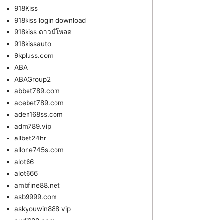
918Kiss
918kiss login download
918kiss ดาวน์โหลด
918kissauto
9kpluss.com
ABA
ABAGroup2
abbet789.com
acebet789.com
aden168ss.com
adm789.vip
allbet24hr
allone745s.com
alot66
alot666
ambfine88.net
asb9999.com
askyouwin888 vip