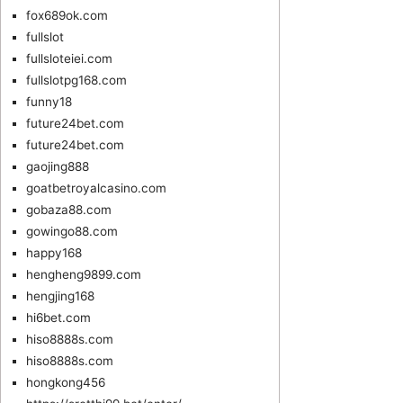
fox689ok.com
fullslot
fullsloteiei.com
fullslotpg168.com
funny18
future24bet.com
future24bet.com
gaojing888
goatbetroyalcasino.com
gobaza88.com
gowingo88.com
happy168
hengheng9899.com
hengjing168
hi6bet.com
hiso8888s.com
hiso8888s.com
hongkong456