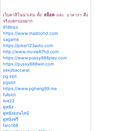
เว็บคาสิโนน่าเล่น ทั้ง
สล็อต
และ
บาคาร่า
ตึง
จริงแตกบ่อยมาก
918kiss
https://www.madoohd.com
sagame
https://joker123auto.com
http://www.movie87hd.com
https://www.pussy888play.com
https://pussy888win.com
sexybaccarat
pg slot
pgslot
https://www.pgheng99.me
fullslot
live22
ดูหนัง
ดูหนังออนไลน์
ดูหนังฟรี
faro168