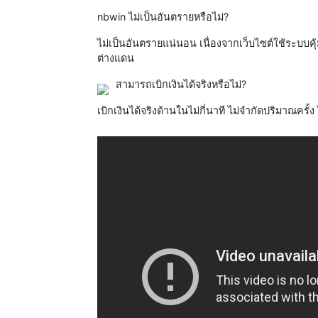
nbwin ไม่เป็นอันตรายหรือไม่?
ไม่เป็นอันตรายแน่นอน เนื่องจากเว็บไซต์ใช้ระบบคุ
ต่างแดน
สามารถเบิกเงินได้จริงหรือไม่?
เบิกเงินได้จริงด้านในไม่กี่นาที ไม่จำกัดปริมาณคร