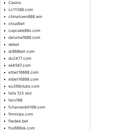
Casino
cc11388.com
chinatown888.win
cloudbet
cupcake88x.com
daruma1688.com
debet
dr888bet.com
du2477.com
ek4567.com
etbet16888.com
etbet16888.com
eu369clubs.com
fafa 123 slot
faro168
fcharoenkit168.com
finnivips.com
fiwdee.bet
fox689ok.com