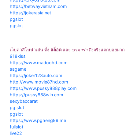
https://betwayvietnam.com
https://jokerasia.net
pgslot
pgslot
เว็บคาสิโนน่าเล่น ทั้ง
สล็อต
และ
บาคาร่า
ตึงจริงแตกบ่อยมาก
918kiss
https://www.madoohd.com
sagame
https://joker123auto.com
http://www.movie87hd.com
https://www.pussy888play.com
https://pussy888win.com
sexybaccarat
pg slot
pgslot
https://www.pgheng99.me
fullslot
live22