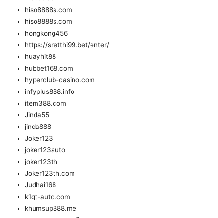
hiso8888s.com
hiso8888s.com
hongkong456
https://sretthi99.bet/enter/
huayhit88
hubbet168.com
hyperclub-casino.com
infyplus888.info
item388.com
Jinda55
jinda888
Joker123
joker123auto
joker123th
Joker123th.com
Judhai168
k1gt-auto.com
khumsup888.me