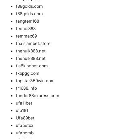
t88golds.com
t88golds.com
tangtem168
teenoi888
temmax69
thaisiambet.store
thehulk888.net
thehulk888.net
tia8kingbet.com
tkbpgg.com
topstar359win.com
tr1688.info
tunder88express.com
ufa11bet
ufa191
Ufa89bet
ufabetxx
ufabomb