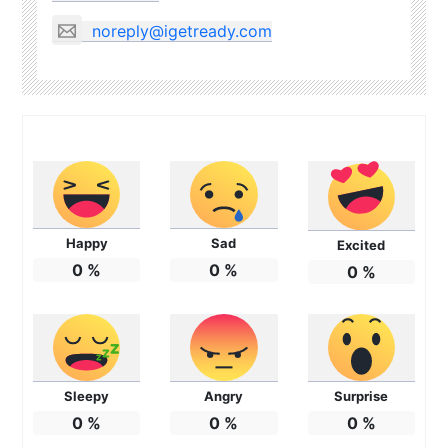
noreply@igetready.com
Happy
Sad
Excited
0
%
0
%
0
%
Sleepy
Angry
Surprise
0
%
0
%
0
%