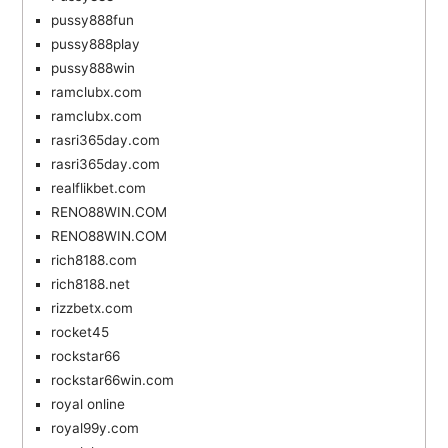
pussy888fun
pussy888play
pussy888win
ramclubx.com
ramclubx.com
rasri365day.com
rasri365day.com
realflikbet.com
RENO88WIN.COM
RENO88WIN.COM
rich8188.com
rich8188.net
rizzbetx.com
rocket45
rockstar66
rockstar66win.com
royal online
royal99y.com