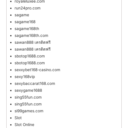
royaleluxee.com
run24pro.com
sagame
sagame168
sagame168th
sagame168th.com
sawan888 เครดิตฟรี
sawan888 เครดิตฟรี
sbotop1688.com
sbotop1688.com
sexxybet168-casino.com
sexy168vip
sexybaccarat168.com
sexygame1688
sing55fun.com
sing55fun.com
sl99games.com
Slot
Slot Online