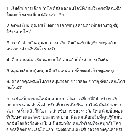
1. เริ่มด้วยการเลือกเว็บไซต์สล็อตออนไลน์ที่เป็นเว็บตรงที่คุณเชื่อ
ใจและก็ลงทะเบียนสมัครสมาชิก
2.ลงทะเบียน คุณจำเป็นต้องกรอกข้อมูลส่วนตัวเพื่อสร้างบัญชีผู้
ใช้บนเว็บไซต์
3.กระทำฝากเงิน คุณสามารถเพิ่มเติมเงินเข้าบัญชีของคุณด้วย
แนวทางจ่ายเงินที่เว็บรองรับ
4.เลือกเกมสล็อตที่คุณอยากได้เล่นแล้วก็ตั้งค่าการเดิมพัน
5.หมุนวงล้อกดปุ่มหมุนเพื่อเริ่มเล่นเกมสล็อตแล้วก็รอดูผลสรุป
6. ถ้าหากคุณชนะในการหมุนวงล้อ รางวัลจะเข้าบัญชีของคุณโดย
อัตโนมัติ
การเล่นสล็อตออนไลน์บนเว็บตรงเป็นทางเลือกที่ดีสำหรับคนที่
อยากบรรลุผลสำเร็จสำหรับเพื่อการเดิมพันออนไลน์ มันไม่ยุ่งยาก
ต่อการเริ่ม แล้วก็มีโอกาสสำหรับการชนะรางวัลใหญ่ ด้วยขั้นตอน
ที่เรียบง่ายและก็ความสะดวกสบาย เพียงแค่เลือกเว็บที่คุณรู้สึกมั่น
อกมั่นใจแล้วก็ลงทะเบียนเป็นสมาชิก คุณก็พร้อมที่จะสนุกกับโลก
ของสล็อตออนไลน์ได้แล้ว เริ่มเดิมพันและเสี่ยงดวงของคุณสำหรับ