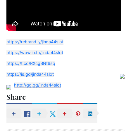
https://rebrand.ly/jinda44slot
https://wow.in.th/jinda44slot
https://t.co/RXcgBNt6sq
https://is.gd/jinda44slot
http://gg.gg/jinda44slot
Share