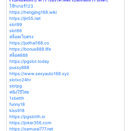
โจ๊กเกอร์123
https://hengjing168.wiki
https://jin55.net
slot99
slot66
สล็อตเว็บตรง
https://judhai168.co
https://bonus888.life
สล็อต888
https://pgslot.today
pussy888
https://www.sexyauto168.xyz
slotxo24hr
slotpg
หนังโป๊ไทย
1xbetth
funny18
kiss918
https://pgslotth.io
https://joker356.com
https://samurai777.net