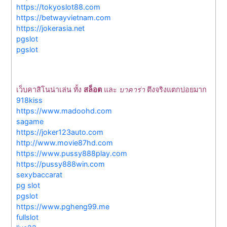
https://tokyoslot88.com
https://betwayvietnam.com
https://jokerasia.net
pgslot
pgslot
เว็บคาสิโนน่าเล่น ทั้ง
สล็อต
และ
บาคาร่า
ตึงจริงแตกบ่อยมาก
918kiss
https://www.madoohd.com
sagame
https://joker123auto.com
http://www.movie87hd.com
https://www.pussy888play.com
https://pussy888win.com
sexybaccarat
pg slot
pgslot
https://www.pgheng99.me
fullslot