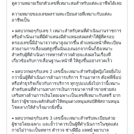
ดูความหมายเรียกตัวเลขที่เหมาะสมสำหรับแต่ละอาชีพได้เลย
ความหมายของเลขผลรวมทะเบียนสวยที่เหมาะกับแต่ละ
อาชีพเป็น
• ผลบวกพอๆกับเลข 1 เหมาะสำหรับคนที่ดำเนินงานราชการ
หรือดำเนินงานที่มีตำแหน่งมีตำแหน่งส่งผลทำให้ผู้ที่ครอบ
ครองเลขนี้มีอำนาจวาสนาสูงมากขึ้น ตำแหน่งหน้าที่ทะเบียน
สวยงานการเลื่อนยศสูงขึ้นนั่นเองนอกจากนั้นก็ยังเหมาะ
สำหรับผู้ที่ดำเนินการทหารตำรวจด้วยจะส่งผลในเรื่องที่
เกี่ยวข้องกับการเลื่อนฐานะหน้าที่ ให้สูงขึ้นอย่างรวดเร็ว
• ผลบวกพอๆกับเลข 2 เลขนี้จะเหมาะสำหรับผู้หญิงโดยยิ่งไป
กว่านั้นผู้ที่ดำเนินการด้านการบริการ ร้านอาหาร ค๊อฟฟี่ช็อป
หรือทำธุรกิจเกี่ยวกับการบริการ ทุกรูปแบบยิ่งไปกว่านี้เหมาะ
สำหรับคนที่ทำงานทางการเงินการธนาคารค้าขายช่วยส่ง
เสริมทางด้านการเงินโดยเฉพาะเป็นเลขที่เหมาะกับสตรี มาก
ยิ่งกว่าผู้ชายจะผลักดันทำให้หนุนดวงหนุนสมบัติพัสถานหนุน
โชคลาภให้สำเร็จมากยิ่งขึ้น
• ผลบวกพอๆกับเลข 3 เลขนี้จะเหมาะสำหรับทะเบียนสวย
ผู้ชายโดยเฉพาะ และย้ำว่าควรเป็นผู้ที่ดำเนินการในชุดแต่ง
กายไม่ว่าจะเป็นทหาร ตำรวจ ช่างฝีมือ แพทย์ พยาบาล