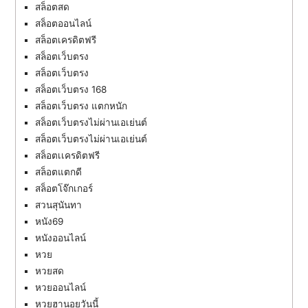
สล็อตสด
สล็อตออนไลน์
สล็อตเครดิตฟรี
สล็อตเว็บตรง
สล็อตเว็บตรง
สล็อตเว็บตรง 168
สล็อตเว็บตรง แตกหนัก
สล็อตเว็บตรงไม่ผ่านเอเย่นต์
สล็อตเว็บตรงไม่ผ่านเอเย่นต์
สล็อตเเครดิตฟรี
สล็อตแตกดี
สล็อตโจ๊กเกอร์
สวนสุนันทา
หนัง69
หนังออนไลน์
หวย
หวยสด
หวยออนไลน์
หวยฮานอยวันนี้