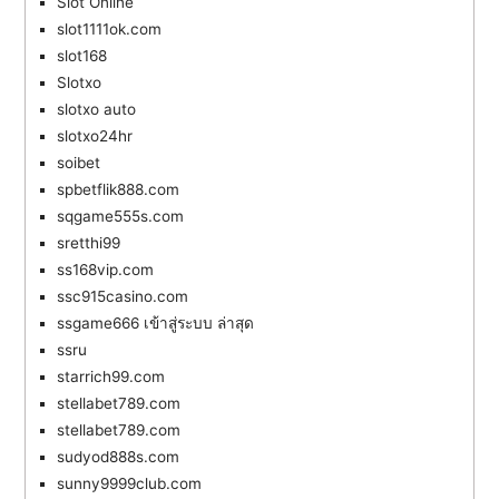
Slot Online
slot1111ok.com
slot168
Slotxo
slotxo auto
slotxo24hr
soibet
spbetflik888.com
sqgame555s.com
sretthi99
ss168vip.com
ssc915casino.com
ssgame666 เข้าสู่ระบบ ล่าสุด
ssru
starrich99.com
stellabet789.com
stellabet789.com
sudyod888s.com
sunny9999club.com