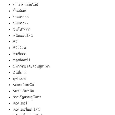
บาคาร่าออนไลน์
ปั่นสล็อต
ปั่นแตก66
ปั่นแตก77
ปันโปร777
พนันออนไลน์
พีจี
พีจีสล็อต
พุซซี่888
ฟลูสล็อตพีจี
มหาวิทยาลัยสวนสุนันทา
มันนี่เกม
ยูฟ่าเบท
ระบบเว็บพนัน
รับทำเว็บพนัน
ราชภัฏสวนสุนันทา
ลอตเตอรี่
ลอตเตอรี่ออนไลน์