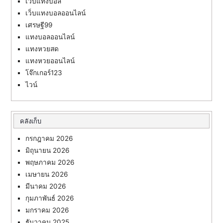
เว็บแทงบอล
เว็บแทงบอลออนไลน์
เศรษฐี99
แทงบอลออนไลน์
แทงหวยสด
แทงหวยออนไลน์
โจ๊กเกอร์123
ไวน์
คลังเก็บ
กรกฎาคม 2026
มิถุนายน 2026
พฤษภาคม 2026
เมษายน 2026
มีนาคม 2026
กุมภาพันธ์ 2026
มกราคม 2026
ธันวาคม 2025