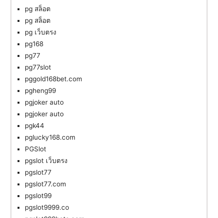
pg สล็อต
pg สล็อต
pg เว็บตรง
pg168
pg77
pg77slot
pggold168bet.com
pgheng99
pgjoker auto
pgjoker auto
pgk44
pglucky168.com
PGSlot
pgslot เว็บตรง
pgslot77
pgslot77.com
pgslot99
pgslot9999.co