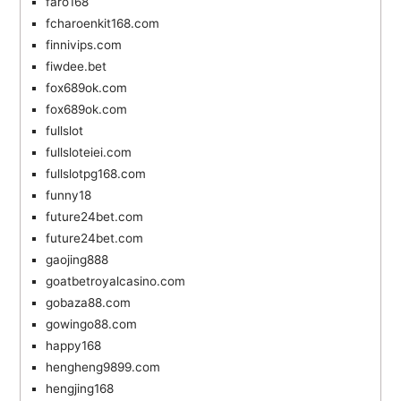
faro168
fcharoenkit168.com
finnivips.com
fiwdee.bet
fox689ok.com
fox689ok.com
fullslot
fullsloteiei.com
fullslotpg168.com
funny18
future24bet.com
future24bet.com
gaojing888
goatbetroyalcasino.com
gobaza88.com
gowingo88.com
happy168
hengheng9899.com
hengjing168