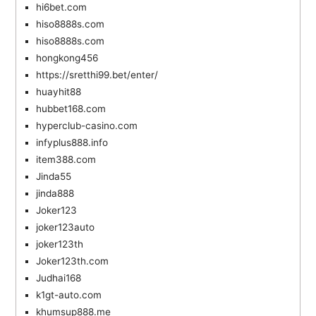
hi6bet.com
hiso8888s.com
hiso8888s.com
hongkong456
https://sretthi99.bet/enter/
huayhit88
hubbet168.com
hyperclub-casino.com
infyplus888.info
item388.com
Jinda55
jinda888
Joker123
joker123auto
joker123th
Joker123th.com
Judhai168
k1gt-auto.com
khumsup888.me