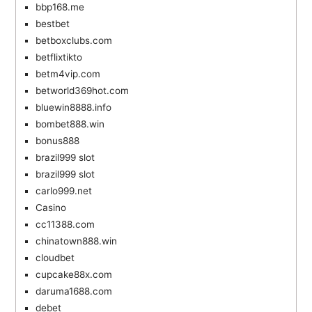
bbp168.me
bestbet
betboxclubs.com
betflixtikto
betm4vip.com
betworld369hot.com
bluewin8888.info
bombet888.win
bonus888
brazil999 slot
brazil999 slot
carlo999.net
Casino
cc11388.com
chinatown888.win
cloudbet
cupcake88x.com
daruma1688.com
debet