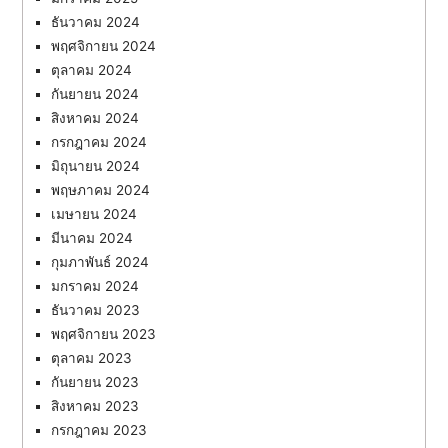
ธันวาคม 2024
พฤศจิกายน 2024
ตุลาคม 2024
กันยายน 2024
สิงหาคม 2024
กรกฎาคม 2024
มิถุนายน 2024
พฤษภาคม 2024
เมษายน 2024
มีนาคม 2024
กุมภาพันธ์ 2024
มกราคม 2024
ธันวาคม 2023
พฤศจิกายน 2023
ตุลาคม 2023
กันยายน 2023
สิงหาคม 2023
กรกฎาคม 2023