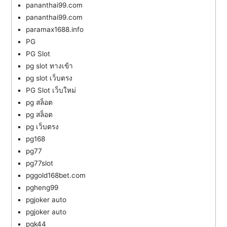
pananthai99.com
pananthai99.com
paramax1688.info
PG
PG Slot
pg slot ทางเข้า
pg slot เว็บตรง
PG Slot เว็บใหม่
pg สล็อต
pg สล็อต
pg เว็บตรง
pg168
pg77
pg77slot
pggold168bet.com
pgheng99
pgjoker auto
pgjoker auto
pgk44