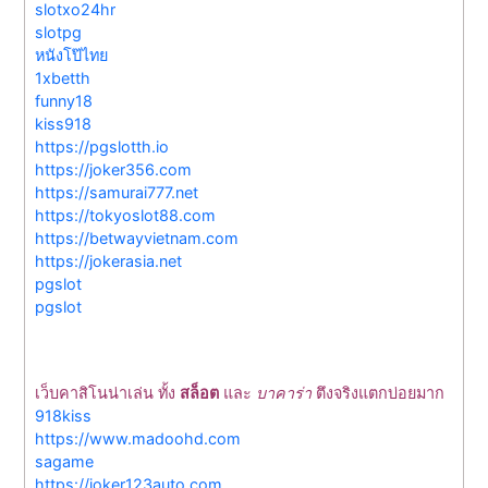
slotxo24hr
slotpg
หนังโป๊ไทย
1xbetth
funny18
kiss918
https://pgslotth.io
https://joker356.com
https://samurai777.net
https://tokyoslot88.com
https://betwayvietnam.com
https://jokerasia.net
pgslot
pgslot
เว็บคาสิโนน่าเล่น ทั้ง
สล็อต
และ
บาคาร่า
ตึงจริงแตกบ่อยมาก
918kiss
https://www.madoohd.com
sagame
https://joker123auto.com