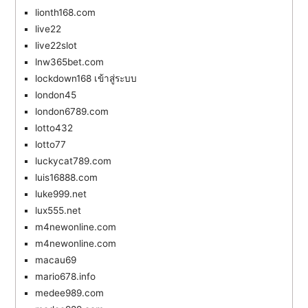
lionth168.com
live22
live22slot
lnw365bet.com
lockdown168 เข้าสู่ระบบ
london45
london6789.com
lotto432
lotto77
luckycat789.com
luis16888.com
luke999.net
lux555.net
m4newonline.com
m4newonline.com
macau69
mario678.info
medee989.com