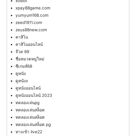
xoslot
xpay88game.com
yumyum168.com
zeed1911.com
zeus88new.com
คาสิโน
คาสิโนออนไลน์
จ๊วด 69
ชื่อหมวดหมู่ใหม่
ซีเกมส์68
ดูหนัง
ดูหนังx
ดูหนังออนไลน์
ดูหนังออนไลน์ 2023
ทดลองเล่นpg
ทดลองเล่นสล็อต
ทดลองเล่นสล็อต
ทดลองเล่นสล็อต pg
ทางเข้า live22