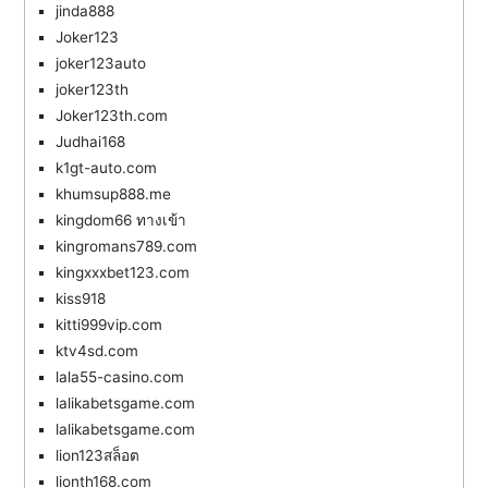
jinda888
Joker123
joker123auto
joker123th
Joker123th.com
Judhai168
k1gt-auto.com
khumsup888.me
kingdom66 ทางเข้า
kingromans789.com
kingxxxbet123.com
kiss918
kitti999vip.com
ktv4sd.com
lala55-casino.com
lalikabetsgame.com
lalikabetsgame.com
lion123สล็อต
lionth168.com