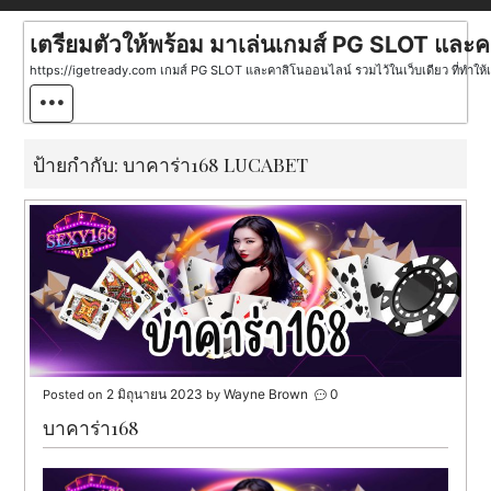
Skip
to
เตรียมตัวให้พร้อม มาเล่นเกมส์ PG SLOT แล
content
https://igetready.com เกมส์ PG SLOT และคาสิโนออนไลน์ รวมไว้ในเว็บเดียว ที่ทำให้เ
ป้ายกำกับ:
บาคาร่า168 LUCABET
2 มิถุนายน 2023
Wayne Brown
0
Posted on
by
บาคาร่า168