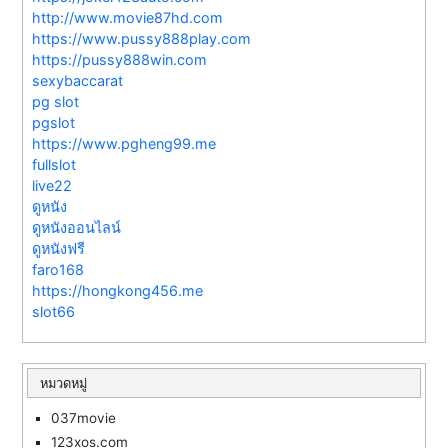
http://www.movie87hd.com
https://www.pussy888play.com
https://pussy888win.com
sexybaccarat
pg slot
pgslot
https://www.pgheng99.me
fullslot
live22
ดูหนัง
ดูหนังออนไลน์
ดูหนังฟรี
faro168
https://hongkong456.me
slot66
หมวดหมู่
037movie
123xos.com