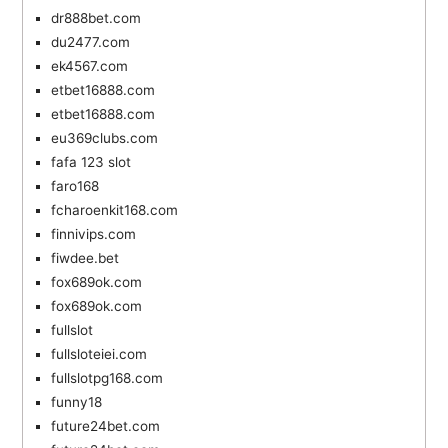
dr888bet.com
du2477.com
ek4567.com
etbet16888.com
etbet16888.com
eu369clubs.com
fafa 123 slot
faro168
fcharoenkit168.com
finnivips.com
fiwdee.bet
fox689ok.com
fox689ok.com
fullslot
fullsloteiei.com
fullslotpg168.com
funny18
future24bet.com