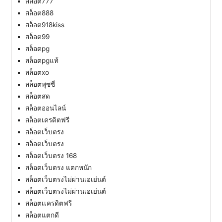
สล็อต777
สล็อต888
สล็อต918kiss
สล็อต99
สล็อตpg
สล็อตpgแท้
สล็อตxo
สล็อตพุซซี่
สล็อตสด
สล็อตออนไลน์
สล็อตเครดิตฟรี
สล็อตเว็บตรง
สล็อตเว็บตรง
สล็อตเว็บตรง 168
สล็อตเว็บตรง แตกหนัก
สล็อตเว็บตรงไม่ผ่านเอเย่นต์
สล็อตเว็บตรงไม่ผ่านเอเย่นต์
สล็อตเเครดิตฟรี
สล็อตแตกดี