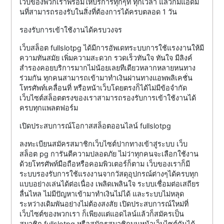
เว็บของพวกเราพร้อมให้บริการทุกๆที่ ทุกเวลา แล้วก็มีแอดมิ
นที่สามารถรองรับในสิ่งที่ต้องการได้ครบตลอด 1 วัน
รองรับการเข้าใช้งานได้ครบวงจร
เว็บสล็อต fullslotpg ได้มีการอัพเดทระบบการใช้แรงงานให้มี
ความทันสมัย เพิ่มความสะดวก รวดเร็วทันใจ ทันใจ มีลิงค์
สำรองคอยบริการมากไม่น้อยเลยทีเดียวหลากหลายหนทาง
ร่วมกัน ทุกคนสามารถเข้ามาทำเงินผ่านทางแอพพลิเคชั่น
โทรศัพท์เคลื่อนที่ หรือหน้าเว็บโดยตรงก็ได้ไม่มีข้อจำกัด
เว็บไซต์สล็อตตรงของเราสามารถรองรับการเข้าใช้งานได้
ครบทุกแพลตฟอร์ม
เปิดประสบการณ์โอกาสสล็อตออนไลน์ fullslotpg
ลงทะเบียนสมัครสมาชิกเว็บไซต์ปากทางเข้าสู่ระบบ เว็บ
สล็อต pg การันตีความปลอดภัย ไม่ว่าทุกคนจะเลือกใช้งาน
ด้วยโทรศัพท์มือถือหรือคอมพิวเตอร์ก็ตาม เว็บของเราก็มี
ระบบรองรับการใช้แรงงานจากวัสดุอุปกรณ์ต่างๆได้ครบทุก
แบบอย่างเล่นได้ต่อเนื่อง เพลิดเพลินใจ ระบบเชื่อมต่อเสถียร
ลื่นไหล ไม่มีปัญหาเข้ามาทำเงินไม่ได้ และระบบไม่หลุด
ระหว่างเดิมพันอย่างไม่ต้องสงสัย เปิดประสบการณ์ใหม่ที่
เว็บไซต์ของพวกเรา ก็เพียงแต่แอดไลน์แล้วก็สมัครเป็น
สมาชิก fullslotpg หรือสมัครสมาชิกบนหน้าเว็บไซต์กันได้