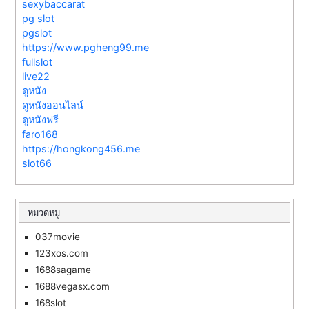
sexybaccarat
pg slot
pgslot
https://www.pgheng99.me
fullslot
live22
ดูหนัง
ดูหนังออนไลน์
ดูหนังฟรี
faro168
https://hongkong456.me
slot66
หมวดหมู่
037movie
123xos.com
1688sagame
1688vegasx.com
168slot