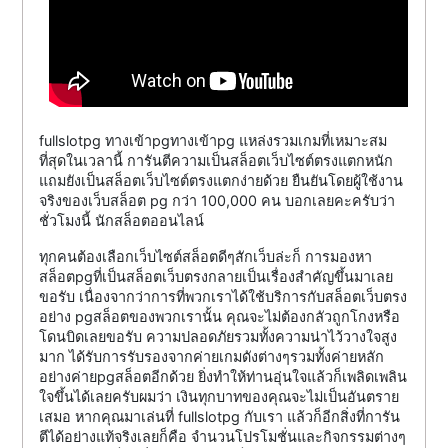
fullslotpg ทางเข้าpgทางเข้าpg แหล่งรวมเกมที่เหมาะสม
ที่สุดในเวลานี้ การันตีความเป็นสล็อตเว็บไซต์ตรงแตกหนัก
แถมยังเป็นสล็อตเว็บไซต์ตรงแตกง่ายด้วย ยืนยันโดยผู้ใช้งาน
จริงของเว็บสล็อต pg กว่า 100,000 คน บอกเลยคะครับว่า
ชั่วโมงนี้ นักสล็อตออนไลน์
ทุกคนต้องเลือกเว็บไซต์สล็อตดีๆสักเว็บล่ะก็ การมองหา
สล็อตpgที่เป็นสล็อตเว็บตรงกลายเป็นเรื่องสำคัญขึ้นมาเลย
ขอรับ เนื่องจากว่าการที่พวกเราได้ใช้บริการกับสล็อตเว็บตรง
อย่าง pgสล็อตของพวกเรานั้น คุณจะไม่ต้องกลัวถูกโกงหรือ
โดนบิดเลยขอรับ ความปลอดภัยรวมทั้งความน่าไว้วางใจสูง
มาก ได้รับการรับรองจากค่ายเกมดังต่างๆรวมทั้งค่ายหลัก
อย่างค่ายpgสล็อตอีกด้วย ยิ่งทำให้ท่านอุ่นใจแล้วก็เพลิดเพลิน
ใจขึ้นได้เลยครับผมว่า เงินทุกบาทของคุณจะไม่เป็นอันตราย
เสมอ หากคุณมาเล่นที่ fullslotpg กับเรา แล้วก็อีกสิ่งที่การัน
ตีได้อย่างแท้จริงเลยก็คือ จำนวนโปรโมชั่นและกิจกรรมต่างๆ