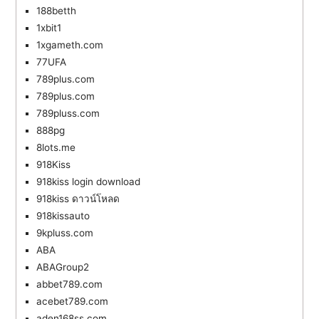
188betth
1xbit1
1xgameth.com
77UFA
789plus.com
789plus.com
789pluss.com
888pg
8lots.me
918Kiss
918kiss login download
918kiss ดาวน์โหลด
918kissauto
9kpluss.com
ABA
ABAGroup2
abbet789.com
acebet789.com
aden168ss.com