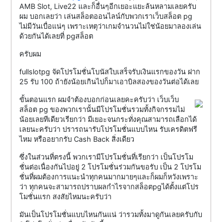
AMB Slot, Live22 และก็อื่นๆอีกเยอะแยะล้นหลามเลยครับ
ผม บอกเลยว่า เล่นสล็อตออนไลน์กับพวกเราเว็บสล็อต pg
ไม่มีวันเบื่อแน่ๆ เพราะเหตุว่าเกมจำนวนไม่ใช่น้อยมาลองเล่น
ด้วยกันได้เลยที่ pgสล็อต
ครับผม
fullslotpg จัดโปรโมชั่นโบนัสใบเสร็จรับเงินแรกของวัน ฝาก
25 รับ 100 ถ้ายังน้อยเกินไปก็มาเอาบิลสองของวันต่อได้เลย
ขั้นตอนแรก ผมจำต้องบอกก่อนเลยคะครับว่า เว็บเว็บ
สล็อต pg ของพวกเรานั้นมีโปรโมชั่นรวมทั้งกิจกรรมไม่
น้อยเลยทีเดียวเรียกว่า มีเยอะจนกระทั่งคุณสามารถเลือกได้
เลยนะครับว่า ปรารถนารับโปรโมชั่นแบบไหน รับเครดิตฟรี
ไหม หรืออยากรับ Cash Back สิ่งเดียว
ซึ่งในส่วนที่ตรงนี้ พวกเรามีโปรโมชั่นที่เรียกว่า เป็นโปรโม
ชั่นต่อเนื่องกันไปอยู่ 2 โปรโมชั่นร่วมกันขอรับ เป็น 2 โปรโม
ชั่นที่ผมต้องการแนะนำทุกคนมากมายๆและก็ผมก็หวังเพราะ
ว่า ทุกคนจะสามารถปราบผลกำไรจากสล็อตpgได้ตั้งแต่โปร
โมชั่นแรก สงสัยไหมนะครับว่า
มันเป็นโปรโมชั่นแบบไหนกันแน่ ว่ารวมทั้งมาดูกันเลยครับกับ