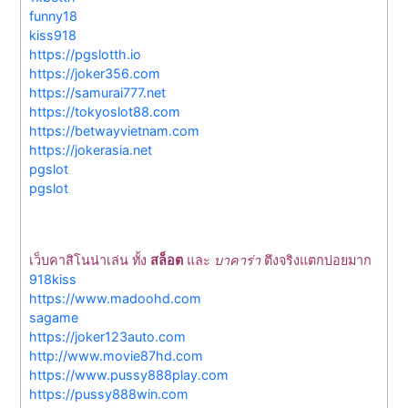
funny18
kiss918
https://pgslotth.io
https://joker356.com
https://samurai777.net
https://tokyoslot88.com
https://betwayvietnam.com
https://jokerasia.net
pgslot
pgslot
เว็บคาสิโนน่าเล่น ทั้ง
สล็อต
และ
บาคาร่า
ตึงจริงแตกบ่อยมาก
918kiss
https://www.madoohd.com
sagame
https://joker123auto.com
http://www.movie87hd.com
https://www.pussy888play.com
https://pussy888win.com