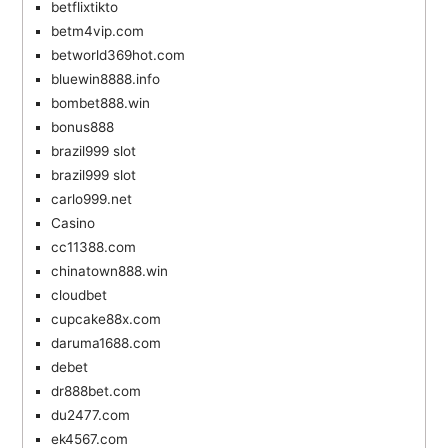
betflixtikto
betm4vip.com
betworld369hot.com
bluewin8888.info
bombet888.win
bonus888
brazil999 slot
brazil999 slot
carlo999.net
Casino
cc11388.com
chinatown888.win
cloudbet
cupcake88x.com
daruma1688.com
debet
dr888bet.com
du2477.com
ek4567.com