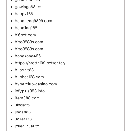
gowingo88.com
happy168
hengheng9899.com
hengjing168
hi6bet.com
hiso8888s.com
hiso8888s.com
hongkong456
https://sretthi99.bet/enter/
huayhit88
hubbet168.com
hyperclub-casino.com
infyplus888.info
item388.com
Jinda55
jinda888
Joker123
joker123auto