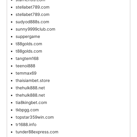
stellabet789.com
stellabet789.com
sudyod888s.com
sunny9999club.com
suppergame
t88golds.com
t88golds.com
tangtem168
teenoi888
temmax69
thaisiambet.store
thehulk888.net
thehulk888.net
tia8kingbet.com
tkbpgg.com
topstar359win.com
tr1688.info
tunder88express.com