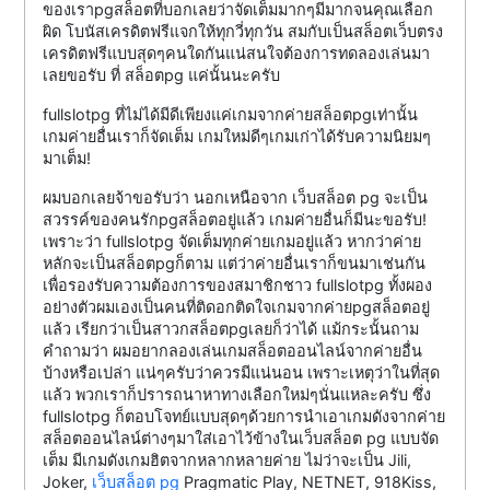
ของเราpgสล็อตที่บอกเลยว่าจัดเต็มมากๆมีมากจนคุณเลือก
ผิด โบนัสเครดิตฟรีแจกให้ทุกวี่ทุกวัน สมกับเป็นสล็อตเว็บตรง
เครดิตฟรีแบบสุดๆคนใดกันแน่สนใจต้องการทดลองเล่นมา
เลยขอรับ ที่ สล็อตpg แค่นั้นนะครับ
fullslotpg ที่ไม่ได้มีดีเพียงแค่เกมจากค่ายสล็อตpgเท่านั้น
เกมค่ายอื่นเราก็จัดเต็ม เกมใหม่ดีๆเกมเก่าได้รับความนิยมๆ
มาเต็ม!
ผมบอกเลยจ้าขอรับว่า นอกเหนือจาก เว็บสล็อต pg จะเป็น
สวรรค์ของคนรักpgสล็อตอยู่แล้ว เกมค่ายอื่นก็มีนะขอรับ!
เพราะว่า fullslotpg จัดเต็มทุกค่ายเกมอยู่แล้ว หากว่าค่าย
หลักจะเป็นสล็อตpgก็ตาม แต่ว่าค่ายอื่นเราก็ขนมาเช่นกัน
เพื่อรองรับความต้องการของสมาชิกชาว fullslotpg ทั้งผอง
อย่างตัวผมเองเป็นคนที่ติดอกติดใจเกมจากค่ายpgสล็อตอยู่
แล้ว เรียกว่าเป็นสาวกสล็อตpgเลยก็ว่าได้ แม้กระนั้นถาม
คำถามว่า ผมอยากลองเล่นเกมสล็อตออนไลน์จากค่ายอื่น
บ้างหรือเปล่า แน่ๆครับว่าควรมีแน่นอน เพราะเหตุว่าในที่สุด
แล้ว พวกเราก็ปรารถนาหาทางเลือกใหม่ๆนั่นแหละครับ ซึ่ง
fullslotpg ก็ตอบโจทย์แบบสุดๆด้วยการนำเอาเกมดังจากค่าย
สล็อตออนไลน์ต่างๆมาใส่เอาไว้ข้างในเว็บสล็อต pg แบบจัด
เต็ม มีเกมดังเกมฮิตจากหลากหลายค่าย ไม่ว่าจะเป็น Jili,
Joker,
เว็บสล็อต pg
Pragmatic Play, NETNET, 918Kiss,