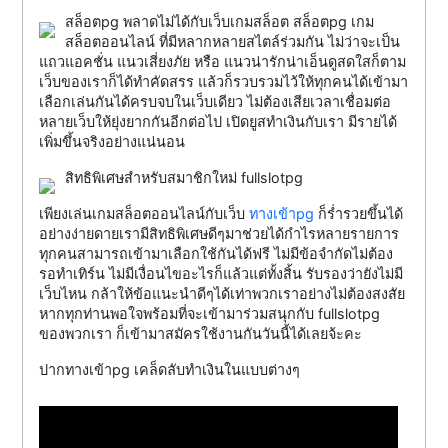
สล็อตpg พลาดไม่ได้กับเว็บเกมสล็อต สล็อตpg เกม
สล็อตออนไลน์ ที่มีหลากหลายสไตล์ร่วมกัน ไม่ว่าจะเป็น
แถวแอคชั่น แนวเสี่ยงภัย หรือ แนวน่ารักน่าเอ็นดูสดใสก็ตาม
เว็บของเราก็ได้ทำคัดสรร แล้วก็รวบรวมไว้ให้ทุกคนได้เข้ามา
เลือกเล่นกันได้ครบจบในเว็บเดียว ไม่ต้องเสียเวลาเชื่อมต่อ
หลายเว็บให้ยุ่งยากกันอีกต่อไป เปิดยูสทำเงินกับเรา มีรายได้
เพิ่มขึ้นจริงอย่างแน่นอน
สิทธิพิเศษสำหรับสมาชิกใหม่ fullslotpg
เพียงเล่นเกมสล็อตออนไลน์กับเว็บ
ทางเข้าpg
ก็ร่ำรวยขึ้นได้
อย่างง่ายดายเรามีสิทธิพิเศษดีๆมาช่วยได้กำไรหลายรายการ
ทุกคนสามารถเข้ามาเลือกใช้กันได้ฟรี ไม่มีข้อจำกัดไม่ต้อง
รอทำเทิร์น ไม่มีเงื่อนไขอะไรก็แล้วแต่ทั้งสิ้น รับรองว่ายังไม่มี
เว็บไหน กล้าให้ข้อแนะนำดีๆได้เท่าพวกเราอย่างไม่ต้องสงสัย
หากทุกท่านพอใจพร้อมที่จะเข้ามาร่วมสนุกกับ fullslotpg
ของพวกเรา ก็เข้ามาสมัครใช้งานกันวันนี้ได้เลยจ้ะคะ
ปากทางเข้าpg เคล็ดลับทำเงินในแบบต่างๆ