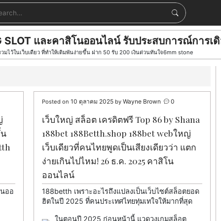
์ PG SLOT และคาสิโนออนไลน์ รับประสบการณ์การเ
ว้ในเว็บเดียว ที่ทำให้เดิมพันง่ายขึ้น ฝาก 50 รับ 200 เงินด่วนทันใจ6mm stone
10 ตุลาคม 2025
Wayne Brown
0
Posted on
by
่
เว็บใหญ่ สล็อต เครดิตฟรี Top 86 by Shana
้น
188bet 188Betth.shop 188bet webใหญ่
tth
เว็บเดียวที่คนไทยพูดเป็นเสียงเดียวว่า แตก
ง่ายเกินไปไหม! 26 ธ.ค. 2025 คาสิโน
ออนไลน์
อนออ
188betth เพราะอะไรถึงแปลงเป็นเว็บไซต์สล็อตยอด
ฮิตในปี 2025 ที่คนประเทศไทยทุ่มเทใจให้มากที่สุด
ในตอนปี 2025 ก่อนหน้านี้ แวดวงเกมสล็อต