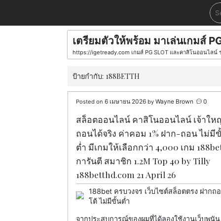
Skip
to
content
เตรียมตัวให้พร้อม มาเล่นเกมส
https://igetready.com เกมส์ PG SLOT และคาสิโนออนไลน์ รวมไ
ป้ายกำกับ:
188BETTH
6 เมษายน 2026
Wayne Brown
0
Posted on
by
สล็อตออนไลน์ คาสิโนออนไลน์ เจ้าใหญ
ถอนได้จริง ค่าคอม 1% ฝาก-ถอน ไม่มีขั
ต่ำ มีเกมให้เลือกกว่า 4,000 เกม 188be
การันตี สมาชิก 1.2M Top 40 by Tilly
188betthd.com 21 April 26
188bet ครบวงจร เว็บไซต์สล็อตตรง ฝากถ
โต้ ไม่มีขั้นต่ำ
จากประสบการณ์ของผมที่ได้ลองใช้งานเว็บพนัน