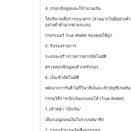
4. กรอกข้อมูลและก็จำนวนเงิน
ใส่ปริมาณที่ปรารถนาฝาก (ส่วนมากไม่มีอย่างต่ำ
อย่างต่ำต่ำมากตามระบบ)
กรอกเบอร์ True Wallet ของคุณให้ถูก
5. รับรองรายการ
ระบบจะสร้างรายการฝากอัตโนมัติ
ตรวจสอบข้อมูลแล้วกดรับรอง
6. เงินเข้าอัตโนมัติ
หลังจากการันตี ไม่กี่วินาทีเงินจะเข้าบัญชีเกมทัน
กรรมวิธีการเบิกเงินแบบออโต้ (True Wallet)
1. เข้าหน้า “เบิกเงิน”
เลือกเมนูถอนเงินในระบบสมาชิก
2. กรอกจำนวนเงินที่อยากถอน