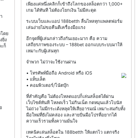
เพียงแค่หนึ่งคลิกก็เข้าถึงโลกของสล็อตกว่า 1,000+
เกม ได้ทันที ไม่ต้องโยกเงิน ไม่มีสะดุด
่า
ระบบเว็บและแอป 188betth ลื่นไหลทุกแพลตฟอร์ม
เล่นง่ายไม่ขอคืนดีเครื่องมือแรง
งโดย
อีกจุดที่ผู้เล่นกล่าวถึงกันเยอะมาก คือ ความ
ยิ่ง
เสถียรภาพของระบบ – 188bet ออกแบบระบบมาให้
ละก็
เหมาะกับผู้เล่นทุก
จำพวก ไม่ว่าจะใช้งานผ่าน
• โทรศัพท์มือถือ Android หรือ iOS
• แท็บเล็ต
• คอมพิวเตอร์/โน้ตบุ๊ก
ที่สำคัญคือ ไม่ต้องโหลดแอปก็เล่นสล็อตได้ผ่าน
เว็บไซต์ทันที โหลดเร็ว ไม่กินเน็ต กดหมุนแล้วโบนัส
อ
ไม่ถ่วง ไม่มีกระเด้งหลุดให้เสียอารมณ์ เหมาะสมกับทั้ง
มือใหม่ที่ยังไม่คล่อง และสายปั่นมือโปรที่อยากได้
ความเร็วรวมทั้งความมั่นใจ
เทคนิคเล่นสล็อตใน 188betth ให้แตกไว แตกจริง