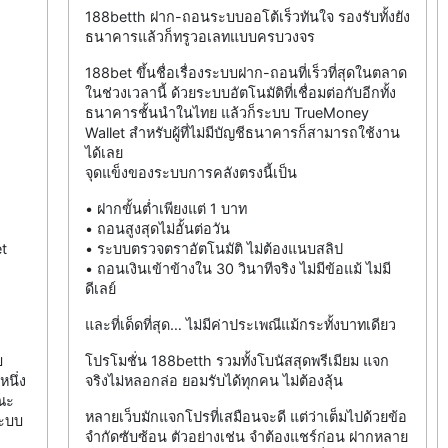
188betth ฝาก-ถอนระบบออโต้เร็วทันใจ รองรับทั้งยัง
ธนาคารแล้วก็ทรูวอเลทแบบครบวงจร
188bet ขึ้นชื่อเรื่องระบบฝาก-ถอนที่เร็วที่สุดในตลาด
ในช่วงเวลานี้ ด้วยระบบอัตโนมัติที่เชื่อมต่อกับอีกทั้ง
ธนาคารชั้นนำในไทย แล้วก็ระบบ TrueMoney
Wallet สำหรับผู้ที่ไม่มีบัญชีธนาคารก็สามารถใช้งาน
ได้เลย
จุดแข็งของระบบการคลังตรงนี้เป็น
• ฝากขั้นต่ำเพียงแต่ 1 บาท
• ถอนสูงสุดไม่อั้นต่อวัน
et
• ระบบตรวจตราอัตโนมัติ ไม่ต้องแนบสลิป
• ถอนเงินเข้าข้างใน 30 วินาทีจริง ไม่มีข้อแม้ ไม่มี
ดีเลย์
และที่เด็ดที่สุด… ไม่มีค่าประเพณีแม้กระทั้งบาทเดียว
บ
โปรโมชั่น 188betth รวมทั้งโบนัสสุดพรีเมียม แจก
หนึ่ง
จริงไม่หลอกล่อ ยอมรับได้ทุกคน ไม่ต้องลุ้น
ษณะ
หลายเว็บมักแจกโปรที่เสมือนจะดี แต่ว่าเต็มไปด้วยข้อ
ระบบ
จำกัดซับซ้อน ตัวอย่างเช่น จำต้องแชร์ก่อน ฝากหลาย
ก