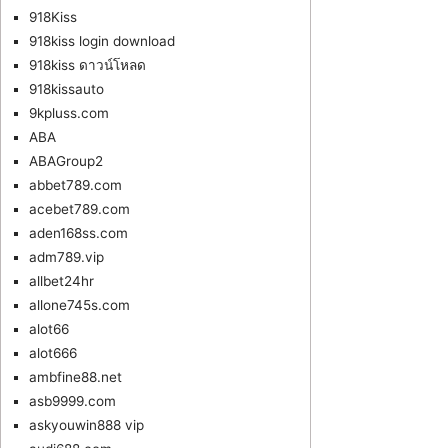
918Kiss
918kiss login download
918kiss ดาวน์โหลด
918kissauto
9kpluss.com
ABA
ABAGroup2
abbet789.com
acebet789.com
aden168ss.com
adm789.vip
allbet24hr
allone745s.com
alot66
alot666
ambfine88.net
asb9999.com
askyouwin888 vip