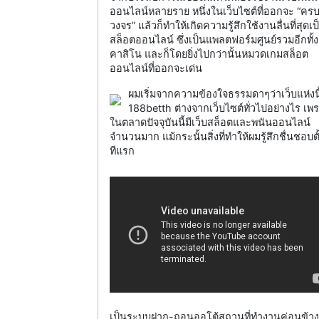
ออนไลน์หลายราย หนึ่งในเว็บไซต์ที่ออกจะ “คร
วงจร” แล้วก็ทำให้เกิดความรู้สึกใช้งานลื่นที่สุดเป
สล็อตออนไลน์ ซึ่งเป็นแพลตฟอร์มศูนย์รวมอีกทั้ง
คาสิโน และก็โดยยิ่งไปกว่านั้นหมวดเกมสล็อต
ออนไลน์ที่ออกจะเด่น
ผมเริ่มจากความข้องใจธรรมดาๆว่าเว็บแห่งนี
188betth ต่างจากเว็บไซต์ทั่วไปอย่างไร เพ
ในตลาดปัจจุบันนี้มีเว็บสล็อตและพนันออนไลน์
จำนวนมาก แม้กระนั้นสิ่งที่ทำให้ผมรู้สึกชื่นชอบตั
ทีแรก
เป็นระบบฝาก-ถอนออโต้สถานที่ทำงานค่อนข้างเ