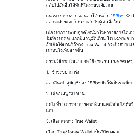
สลับไปอันอื่นได้ทันทีในระบบเดียวกัน
แนวทางการฝาก–ถอนออโต้บนเว็บ
188bet
นับว
ออกจะง่ายและก็เหมาะสมกับผู้เล่นมือใหม่
เนื่องจากว่าระบบถูกดีไซน์มาให้ทำรายการได้เอ
ไม่ต้องรอคอยแอดมินอนุมัติเตียน โดยเฉพาะอย่าง
ถ้าเกิดใช้ผ่านวิถีทาง True Wallet ก็จะยิ่งสบายแ
เร็วทันใจเพิ่มมากขึ้น
กรรมวิธีฝากเงินแบบออโต้ (รองรับ True Wallet)
1. เข้าระบบสมาชิก
ล็อกอินเข้าสู่บัญชีของ 188betth ให้เป็นระเบียบ
2. เลือกเมนู “ฝากเงิน”
กดไปที่รายการอาหารฝากเงินบนหน้าเว็บไซต์หรื
แอป
3. เลือกหนทาง True Wallet
เลือก TrueMoney Wallet เป็นวิถีทางฝาก