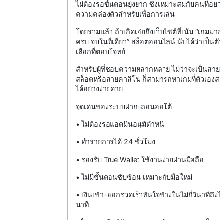
ไม่ต้องรอขั้นตอนยุ่งยาก ซึ่งเหมาะสมกับคนที่อย
ความคล่องตัวสำหรับเพื่อการเล่น
โดยรวมแล้ว ถ้าเกิดเอ่ยถึงเว็บไซต์ที่เน้น “เกมมา
ครบ จบในที่เดียว” สล็อตออนไลน์ นับได้ว่าเป็นตั
เลือกที่ตอบโจทย์
สำหรับผู้ที่ชอบความหลากหลาย ไม่ว่าจะเป็นสาย
สล็อตหรือสายคาสิโน ก็สามารถหาเกมที่ตัวเอง
ได้อย่างง่ายดาย
จุดเด่นของระบบฝาก–ถอนออโต้
• ไม่ต้องรอแอดมินอนุมัตำหนิ
• ทำรายการได้ 24 ชั่วโมง
• รองรับ True Wallet ใช้งานง่ายผ่านมือถือ
• ไม่มีขั้นตอนซับซ้อน เหมาะกับมือใหม่
• เงินเข้า–ออกรวดเร็วทันใจข้างในไม่กี่วินาทีถึงไม
นาที