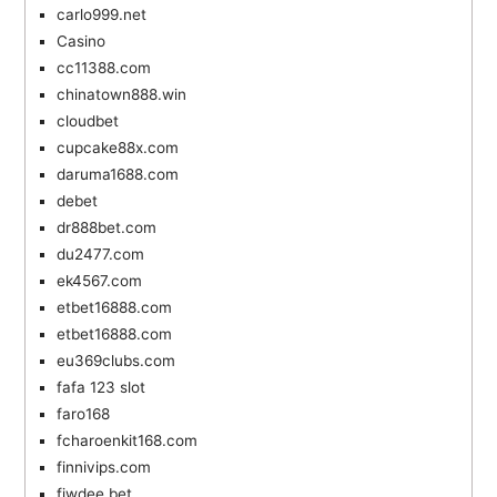
carlo999.net
Casino
cc11388.com
chinatown888.win
cloudbet
cupcake88x.com
daruma1688.com
debet
dr888bet.com
du2477.com
ek4567.com
etbet16888.com
etbet16888.com
eu369clubs.com
fafa 123 slot
faro168
fcharoenkit168.com
finnivips.com
fiwdee.bet