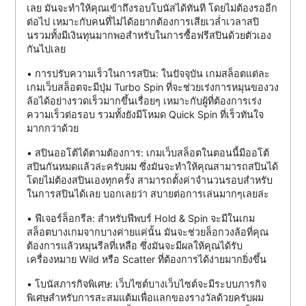
เลย มันจะทำให้คุณเข้าถึงรอบโบนัสได้ทันที โดยไม่ต้องรออีก
ต่อไป เหมาะกับคนที่ไม่ได้อยากต้องการเสียเวล่ำเวลาสปิ
นรวมทั้งมีเงินทุนมากพอสำหรับในการซื้อฟรีสปินด้วยตัวเอง
กันไปเลย
• การปรับความเร็วในการสปิน: ในปัจจุบัน เกมสล็อตแต่ละ
เกมเว็บสล็อตจะมีปุ่ม Turbo Spin ที่จะช่วยเร่งการหมุนของวง
ล้อได้อย่างรวดเร็วมากขึ้นเรื่อยๆ เหมาะกับผู้ที่ต้องการเร่ง
ความเร็วต่อรอบ รวมทั้งยังมีโหมด Quick Spin ที่เร็วทันใจ
มากกว่าด้วย
• สปินออโต้ได้ตามต้องการ: เกมเว็บสล็อตในตอนนี้มีออโต้
สปินกันหมดแล้วล่ะครับผม ซึ่งมันจะทำให้คุณสามารถสปินได้
โดยไม่ต้องสปินเองทุกครั้ง สามารถตั้งค่าจำนวนรอบสำหรับ
ในการสปินได้เลย บอกเลยว่า สบายต่อการเล่นมากๆเลยล่ะ
• ฟีเจอร์ล็อกรีล: สำหรับฟีพบร์ Hold & Spin จะมีในเกม
สล็อตบางเกมจากบางค่ายแค่นั้น มันจะช่วยล็อกวงล้อที่คุณ
ต้องการแล้วหมุนรีลที่เหลือ ซึ่งมันจะมีผลให้คุณได้รับ
เครื่องหมาย Wild หรือ Scatter ที่ต้องการได้ง่ายมากยิ่งขึ้น
• โบนัสภารกิจพิเศษ: เว็บไซต์บางเว็บไซต์จะมีระบบภารกิจ
พิเศษสำหรับการสะสมแต้มเพื่อแลกของรางวัลด้วยครับผม