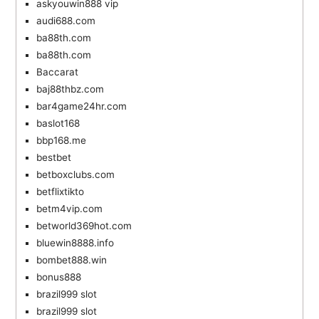
askyouwin888 vip
audi688.com
ba88th.com
ba88th.com
Baccarat
baj88thbz.com
bar4game24hr.com
baslot168
bbp168.me
bestbet
betboxclubs.com
betflixtikto
betm4vip.com
betworld369hot.com
bluewin8888.info
bombet888.win
bonus888
brazil999 slot
brazil999 slot