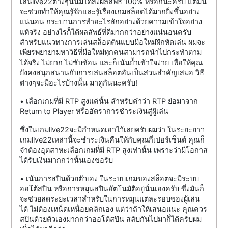
เล่นlive22ต่างๆนั้นมิได้ส่งผลลัพธ์ 100% หรอกนะครับ แต่มัน
จะช่วยทำให้คุณรู้จักและรู้เรื่องเกมสล็อตได้มากยิ่งขึ้นอย่าง
แน่นอน กระบวนการทำอะไรสักอย่างด้วยความเข้าใจอย่าง
แท้จริง อย่างไรก็ได้ผลลัพธ์ที่ดีมากกว่าอย่างแน่นอนครับ
สำหรับแนวทางการเล่นสล็อตต้นแบบมือใหม่ฝึกหัดเล่น ผมจะ
เพียรพยายามหาวิธีที่มือใหม่ทุกคนสามารถนำไปกระทำตาม
ได้จริง ไม่ยาก ไม่ซับซ้อน และก็เน้นย้ำเข้าใจง่าย เพื่อให้คุณ
ยังคงสนุกสนานกับการเล่นสล็อตอันเป็นส่วนสำคัญเสมอ วิธี
ต่างๆจะมีอะไรบ้างนั้น มาดูกันนะครับ!
• เลือกเกมที่มี RTP สูงแค่นั้น สำหรับคำว่า RTP ย่อมาจาก
Return to Player หรืออัตราการชำระเงินสู่ผู้เล่น
ซึ่งในเกมlive22จะมีกำหนดเอาไว้เลยครับผมว่า ในระยะยาว
เกมlive22เหล่านี้จะชำระเงินคืนให้กับคุณกี่เปอร์เซ็นต์ คุณก็
จำต้องอุตสาหะเลือกเกมที่มี RTP สูงเท่านั้น เพราะว่ามีโอกาส
ได้รับเงินมากกว่านั้นเองขอรับ
• เน้นการสปินด้วยตัวเอง ในระบบเกมของสล็อตจะมีระบบ
ออโต้สปิน หรือการหมุนสปินอัตโนมัติอยู่นั่นเองครับ ซึ่งมันก็
จะช่วยลดระยะเวลาสำหรับในการหมุนแต่ละรอบของผู้เล่น
ได้ ไม่ต้องเหน็ดเหนื่อยคลิกเอง แต่ว่าถ้าให้เสนอแนะ คุณควร
สปินด้วยตัวเองมากกว่าออโต้สปิน สลับกันไปมาก็ได้ครับผม