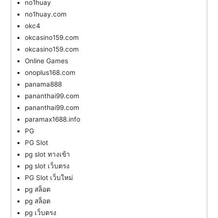
no1huay
no1huay.com
okc4
okcasino159.com
okcasino159.com
Online Games
onoplus168.com
panama888
pananthai99.com
pananthai99.com
paramax1688.info
PG
PG Slot
pg slot ทางเข้า
pg slot เว็บตรง
PG Slot เว็บใหม่
pg สล็อต
pg สล็อต
pg เว็บตรง