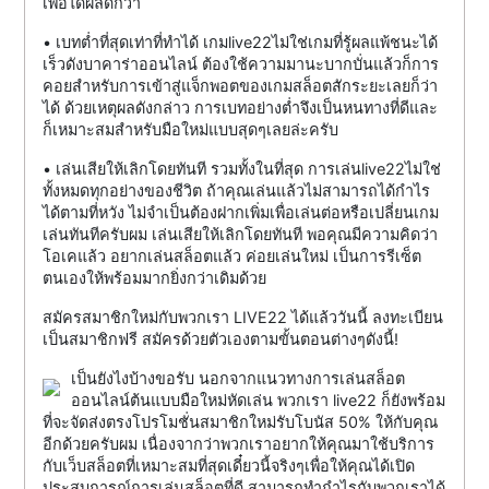
เพื่อได้ผลดีกว่า
• เบทต่ำที่สุดเท่าที่ทำได้ เกมlive22ไม่ใช่เกมที่รู้ผลแพ้ชนะได้
เร็วดังบาคาร่าออนไลน์ ต้องใช้ความมานะบากบั่นแล้วก็การ
คอยสำหรับการเข้าสู่แจ็กพอตของเกมสล็อตสักระยะเลยก็ว่า
ได้ ด้วยเหตุผลดังกล่าว การเบทอย่างต่ำจึงเป็นหนทางที่ดีและ
ก็เหมาะสมสำหรับมือใหม่แบบสุดๆเลยล่ะครับ
• เล่นเสียให้เลิกโดยทันที รวมทั้งในที่สุด การเล่นlive22ไม่ใช่
ทั้งหมดทุกอย่างของชีวิต ถ้าคุณเล่นแล้วไม่สามารถได้กำไร
ได้ตามที่หวัง ไม่จำเป็นต้องฝากเพิ่มเพื่อเล่นต่อหรือเปลี่ยนเกม
เล่นทันทีครับผม เล่นเสียให้เลิกโดยทันที พอคุณมีความคิดว่า
โอเคแล้ว อยากเล่นสล็อตแล้ว ค่อยเล่นใหม่ เป็นการรีเซ็ต
ตนเองให้พร้อมมากยิ่งกว่าเดิมด้วย
สมัครสมาชิกใหม่กับพวกเรา LIVE22 ได้แล้ววันนี้ ลงทะเบียน
เป็นสมาชิกฟรี สมัครด้วยตัวเองตามขั้นตอนต่างๆดังนี้!
เป็นยังไงบ้างขอรับ นอกจากแนวทางการเล่นสล็อต
ออนไลน์ต้นแบบมือใหม่หัดเล่น พวกเรา live22 ก็ยังพร้อม
ที่จะจัดส่งตรงโปรโมชั่นสมาชิกใหม่รับโบนัส 50% ให้กับคุณ
อีกด้วยครับผม เนื่องจากว่าพวกเราอยากให้คุณมาใช้บริการ
กับเว็บสล็อตที่เหมาะสมที่สุดเดี๋ยวนี้จริงๆเพื่อให้คุณได้เปิด
ประสบการณ์การเล่นสล็อตที่ดี สามารถทำกำไรกับพวกเราได้