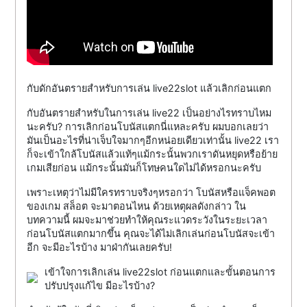
กับดักอันตรายสำหรับการเล่น live22slot แล้วเลิกก่อนแตก
กับอันตรายสำหรับในการเล่น live22 เป็นอย่างไรทราบไหม
นะครับ? การเลิกก่อนโบนัสแตกนี่แหละครับ ผมบอกเลยว่า
มันเป็นอะไรที่น่าเจ็บใจมากๆอีกหน่อยเดียวเท่านั้น live22 เรา
ก็จะเข้าใกล้โบนัสแล้วแท้ๆแม้กระนั้นพวกเราดันหยุดหรือย้าย
เกมเสียก่อน แม้กระนั้นมันก็โทษคนใดไม่ได้หรอกนะครับ
เพราะเหตุว่าไม่มีใครทราบจริงๆหรอกว่า โบนัสหรือแจ็คพอต
ของเกม สล็อต จะมาตอนไหน ด้วยเหตุผลดังกล่าว ใน
บทความนี้ ผมจะมาช่วยทำให้คุณระแวดระวังในระยะเวลา
ก่อนโบนัสแตกมากขึ้น คุณจะได้ไม่เลิกเล่นก่อนโบนัสจะเข้า
อีก จะมีอะไรบ้าง มาฝ่ากันเลยครับ!
เข้าใจการเลิกเล่น live22slot ก่อนแตกและขั้นตอนการ
ปรับปรุงแก้ไข มีอะไรบ้าง?