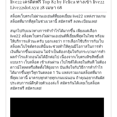
live22 เครดิตฟรี Top 82 by Felica ทางเข้า live22
Live22slot.xyz 28 เมษา 68
สล็อตเว็บตรงไม่ผ่านเอเย่นต์ที่ยอดเยี่ยม live22 แหล่งรวมเกม
สล็อตที่มากที่สุดในช่วงเวลานี้ สมัครฟรี ลงทะเบียนเลย!
สนุกไปกับแนวทางการทำกำไรได้มากขึ้น เพียงแต่เลือก
live22 สล็อตเว็บตรงไม่ผ่านเอเย่นต์ที่เยี่ยมที่สุดในไทย พร้อม
ให้บริการแล้วนะครับ บอกเลยว่า การเลือกใช้บริการกับเว็บ
สล็อตเว็บไซต์ตรงแท้นั้นจะช่วยทำให้คุณมีโอกาสในการทำ
เงินที่มากขึ้นแน่นอน ไม่จำเป็นต้องกลุ้มใจกับกระบวนการทำ
ผลกำไรแล้วถอนไม่ได้อีกต่อไป เนื่องจากเว็บตรงลิขสิทธิ์แท้
แบบเรา เว็บสล็อต เข้าเล่นผ่าน เว็บไซต์ได้เลยในทันที ไม่ต้อง
ดาวน์โหลดหรือติดตั้งให้ยุ่งยาก บันเทิงใจกับวิธีการทำกำไร
ได้มากขึ้นทุกวี่ทุกวันตลอด 1 วัน แหล่งรวมเกมสล็อตที่มาก
ที่สุดเวลานี้ มาครบทุกค่ายทุกเกมแน่นอน ถ้าคุณอยากสัมผัส
ประสบการณ์ดีๆด้วยตัวเองล่ะก็ สมัครกันได้เลยเว็บสล็อต
สมัครฟรี สมัครเลย!