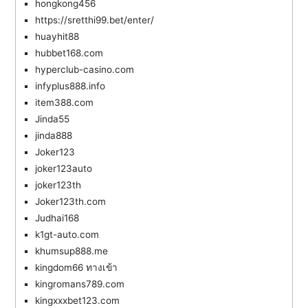
hongkong456
https://sretthi99.bet/enter/
huayhit88
hubbet168.com
hyperclub-casino.com
infyplus888.info
item388.com
Jinda55
jinda888
Joker123
joker123auto
joker123th
Joker123th.com
Judhai168
k1gt-auto.com
khumsup888.me
kingdom66 ทางเข้า
kingromans789.com
kingxxxbet123.com