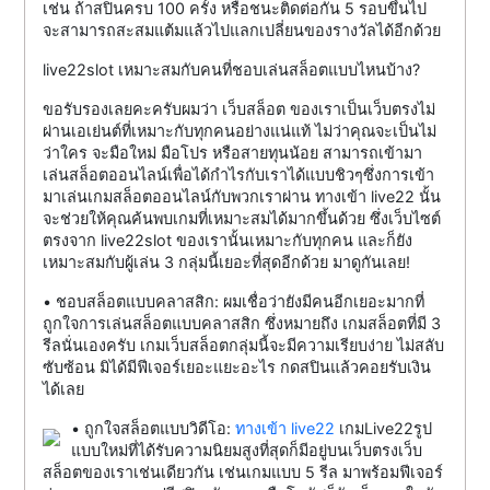
เช่น ถ้าสปินครบ 100 ครั้ง หรือชนะติดต่อกัน 5 รอบขึ้นไป
จะสามารถสะสมแต้มแล้วไปแลกเปลี่ยนของรางวัลได้อีกด้วย
live22slot เหมาะสมกับคนที่ชอบเล่นสล็อตแบบไหนบ้าง?
ขอรับรองเลยคะครับผมว่า เว็บสล็อต ของเราเป็นเว็บตรงไม่
ผ่านเอเย่นต์ที่เหมาะกับทุกคนอย่างแน่แท้ ไม่ว่าคุณจะเป็นไม่
ว่าใคร จะมือใหม่ มือโปร หรือสายทุนน้อย สามารถเข้ามา
เล่นสล็อตออนไลน์เพื่อได้กำไรกับเราได้แบบชิวๆซึ่งการเข้า
มาเล่นเกมสล็อตออนไลน์กับพวกเราผ่าน ทางเข้า live22 นั้น
จะช่วยให้คุณค้นพบเกมที่เหมาะสมได้มากขึ้นด้วย ซึ่งเว็บไซต์
ตรงจาก live22slot ของเรานั้นเหมาะกับทุกคน และก็ยัง
เหมาะสมกับผู้เล่น 3 กลุ่มนี้เยอะที่สุดอีกด้วย มาดูกันเลย!
• ชอบสล็อตแบบคลาสสิก: ผมเชื่อว่ายังมีคนอีกเยอะมากที่
ถูกใจการเล่นสล็อตแบบคลาสสิก ซึ่งหมายถึง เกมสล็อตที่มี 3
รีลนั่นเองครับ เกมเว็บสล็อตกลุ่มนี้จะมีความเรียบง่าย ไม่สลับ
ซับซ้อน มิได้มีฟีเจอร์เยอะแยะอะไร กดสปินแล้วคอยรับเงิน
ได้เลย
• ถูกใจสล็อตแบบวิดีโอ:
ทางเข้า live22
เกมLive22รูป
แบบใหม่ที่ได้รับความนิยมสูงที่สุดก็มีอยู่บนเว็บตรงเว็บ
สล็อตของเราเช่นเดียวกัน เช่นเกมแบบ 5 รีล มาพร้อมฟีเจอร์