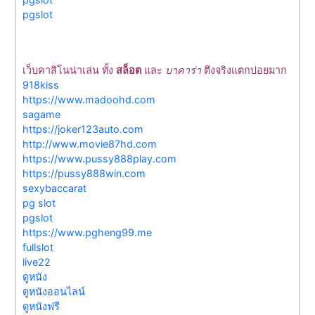
pgslot
เว็บคาสิโนน่าเล่น ทั้ง
สล็อต
และ
บาคาร่า
ตึงจริงแตกบ่อยมาก
918kiss
https://www.madoohd.com
sagame
https://joker123auto.com
http://www.movie87hd.com
https://www.pussy888play.com
https://pussy888win.com
sexybaccarat
pg slot
pgslot
https://www.pgheng99.me
fullslot
live22
ดูหนัง
ดูหนังออนไลน์
ดูหนังฟรี