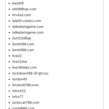
kiss918
kitti999vip.com
ktv4sd.com
lala55-casino.com
lalikabetsgame.com
lalikabetsgame.com
lion123สล็อต
lionth168.com
lionth168.com
live22
live22slot
lnw365bet.com
lockdown168 เข้าสู่ระบบ
london45
london6789.com
lotto432
lotto77
luckycat789.com
luis16888.com