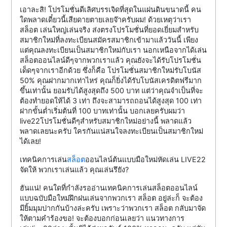
เอาละสิ! โปรโมชั่นดีเลิศบรรเจิดที่สุดในแผ่นดินขนาดนี้ คน
ใดพลาดเดี๋ยวนี้เสียดายตายเลยจ๊าครับผม! ด้วยเหตุว่าเรา
สล็อต เล่นใหญ่เล่นจริง ส่งตรงโปรโมชั่นที่ยอดเยี่ยมสำหรับ
สมาชิกใหม่ที่ลงทะเบียนสมัครสมาชิกเข้ามาแล้ววันนี้ เพียง
แต่คุณลงทะเบียนเป็นสมาชิกใหม่กับเรา นอกเหนือจากได้เล่น
สล็อตออนไลน์ดีๆจากพวกเราแล้ว คุณยังจะได้รับโปรโมชั่น
เด็ดๆจากเราอีกด้วย ซึ่งก็คือ โปรโมชั่นสมาชิกใหม่รับโบนัส
50% คุณฝากมากเท่าไหร่ คุณก็ยิ่งได้รับโบนัสเครดิตฟรีมาก
ขึ้นเท่านั้น ยอมรับได้สูงสุดถึง 500 บาท แต่ว่าคุณจำเป็นที่จะ
ต้องทำยอดให้ได้ 3 เท่า ถึงจะสามารถถอนได้สูงสุด 100 เท่า
ฝากขั้นต่ำเริ่มต้นที่ 100 บาทเท่านั้น บอกเลยครับผมว่า
live22โปรโมชั่นดีๆสำหรับสมาชิกใหม่อย่างนี้ พลาดแล้ว
พลาดเลยนะครับ ใครกันแน่สนใจลงทะเบียนเป็นสมาชิกใหม่
ได้เลย!
เทคนิคการเล่น
สล็อต
ออนไลน์ต้นแบบมือใหม่หัดเล่น LIVE22
จัดให้ พวกเราเล่นแล้ว คุณเล่นรึยัง?
ฮันแน่! คนใดที่กำลังรออ่านเทคนิคการเล่นสล็อตออนไลน์
แบบฉบับมือใหม่ฝึกฝนเล่นจากพวกเรา สล็อต อยู่ล่ะก็ จะต้อง
มียิ้มมุมปากกันบ้างล่ะครับ เพราะว่าพวกเรา สล็อต กลับมาจัด
ให้ตามคำร้องขอ! จะต้องบอกก่อนเลยว่า แนวทางการ