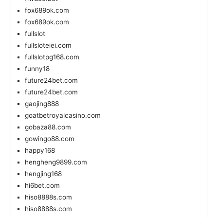
fox689ok.com
fox689ok.com
fullslot
fullsloteiei.com
fullslotpg168.com
funny18
future24bet.com
future24bet.com
gaojing888
goatbetroyalcasino.com
gobaza88.com
gowingo88.com
happy168
hengheng9899.com
hengjing168
hi6bet.com
hiso8888s.com
hiso8888s.com