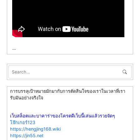
…
การบรรลุเป้าหมายมักมากับการตัดสินใจของเราในเวลาที่เรา
รับมันอย่างจริงใจ
เว็บสล็อตและบาคาร่าของโครตดีเว็บนี้เล่นแล้วรวยจัดๆ
โจ๊กเกอร์123
https://hengjing168.wiki
https://jin55.net