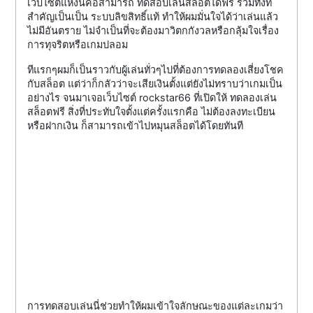
เว็บไซต์แห่งนี้คือสามารถ ทดสอบเล่นสล็อตได้ฟรี รวมทั้งที่
สำคัญเป็นเป็น ระบบลิขสิทธิ์แท้ ทำให้ผมมั่นใจได้ว่าเล่นแล้ว
ไม่มีอันตราย ไม่จำเป็นที่จะต้องมาวิตกกังวลหรือกลุ้มใจเรื่อง
การทุจริตหรือเกมปลอม
ทีแรกๆผมก็เป็นราวกับผู้เล่นทั่วๆไปที่ต้องการทดลองเสี่ยงโชค
กับสล็อต แต่ว่าก็กลัวว่าจะเสียเงินตั้งแต่ยังไม่ทราบว่าเกมเป็น
อย่างไร จนมาเจอเว็บไซต์ rockstar66 ที่เปิดให้ ทดลองเล่น
สล็อตฟรี สิ่งที่ประทับใจตั้งแต่ครั้งแรกคือ ไม่ต้องลงทะเบียน
หรือฝากเงิน ก็สามารถเข้าไปหมุนสล็อตได้โดยทันที
การทดสอบเล่นนี่ช่วยทำให้ผมเข้าใจลักษณะของแต่ละเกมว่า