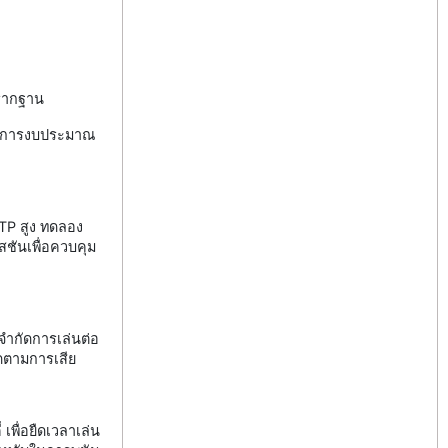
รรากฐาน
จัดการงบประมาณ
RTP สูง ทดลอง
สชันเพื่อควบคุม
อจำกัดการเล่นต่อ
ิดตามการเสีย
่ เพื่อยืดเวลาเล่น