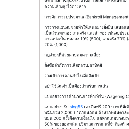
หากต้องการลุ้นรางวัลใหญ่ ให้แยกงบประมาณส
ความเสี่ยงสูงไว้ต่างหาก
การจัดการงบประมาณ (Bankroll Management
การวางแผนงบช่วยทำให้เล่นอย่างยั่งยืน เสนอ
เป็นส่วนทดลอง เล่นจริง และสำรอง เช่นงบปร
อาจแบ่งเป็น ทดลอง 10% (500), เล่นจริง 70% 
20% (1,000)
กฎง่ายๆที่ช่วยควบคุมความเสี่ยง
ตั้งข้อจำกัดการเสียต่อวัน/อาทิตย์
วางเป้าการถอนกำไรเมื่อถึงเป้า
อย่าใช้เงินจำเป็นต้องสำหรับการเล่น
แบบอย่างการคำนวณการทำเทิร์น (Wagering Ca
แบบอย่าง: รับ
sing55
เครดิตฟรี 200 บาท ที่มีเท
พนันรวม 2,000 บาทก่อนถอน ถ้าหากพนันตาละ 
หมุน 200 ครั้งจึงครบเงื่อนไข แต่หากเกมบางปร
50% ของยอดพนัน ปริมาณการหมุนที่จำต้องทำจะ