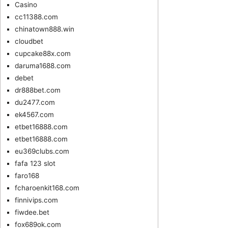
Casino
cc11388.com
chinatown888.win
cloudbet
cupcake88x.com
daruma1688.com
debet
dr888bet.com
du2477.com
ek4567.com
etbet16888.com
etbet16888.com
eu369clubs.com
fafa 123 slot
faro168
fcharoenkit168.com
finnivips.com
fiwdee.bet
fox689ok.com