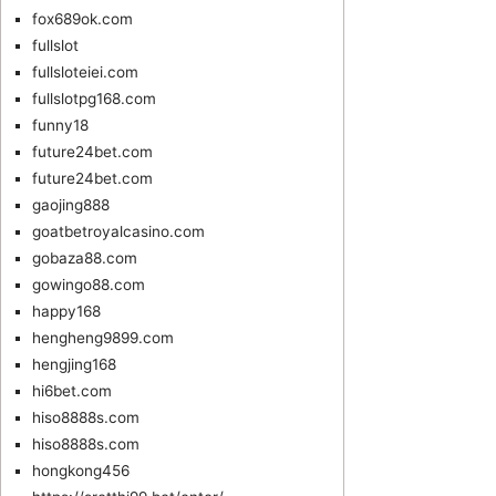
fox689ok.com
fullslot
fullsloteiei.com
fullslotpg168.com
funny18
future24bet.com
future24bet.com
gaojing888
goatbetroyalcasino.com
gobaza88.com
gowingo88.com
happy168
hengheng9899.com
hengjing168
hi6bet.com
hiso8888s.com
hiso8888s.com
hongkong456