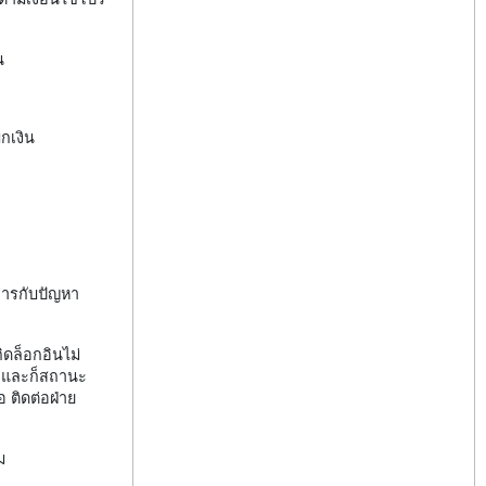
น
ิกเงิน
การกับปัญหา
กิดล็อกอินไม่
ูลและก็สถานะ
อ ติดต่อฝ่าย
ม