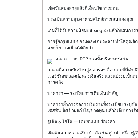
เช็ควันหมดอายุแล้วก็เงื่อนไขการถอน
ประเมินความคุ้มค่าตามสไตล์การเล่นของคุณ
เกมที่ได้รับความนิยมบน sing55 แล้วก็แผนกา
การรู้จักรูปแบบของแต่ละเกมจะช่วยทำให้คุณ
และก็ความเสี่ยงได้ดีกว่า
สล็อต — หา RTP รวมทั้งบริหารเซสชัน
สล็อตมีความปั่นป่วนสูง ควรจะเลือกเกมที่มีค่า 
เวอร์ชันทดลองก่อนลงเงินจริง และแบ่งงบเป็นเซ
การคลัง
บาคาร่า — ระเบียบการเดินเงินสำคัญ
บาคาร่าย้ำการจัดการเงินรวมทั้งระเบียบ ระบุข้
เซสชัน ตั้งเป้าผลกำไร/ขาดทุน แล้วก็เลี่ยงการต
รูเล็ต & ไฮโล — เดิมพันแบบยืดเวลา
เดิมพันแบบความเสี่ยงต่ำ ดังเช่น สูง/ต่ำ หรือ คู่/คี