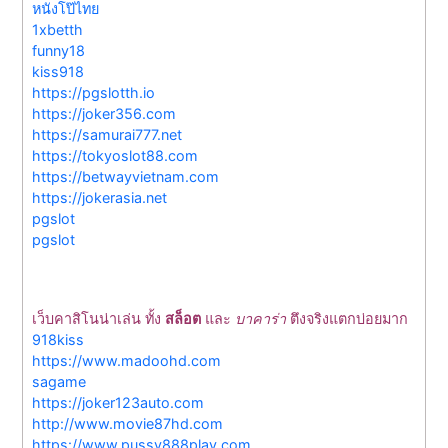
หนังโป๊ไทย
1xbetth
funny18
kiss918
https://pgslotth.io
https://joker356.com
https://samurai777.net
https://tokyoslot88.com
https://betwayvietnam.com
https://jokerasia.net
pgslot
pgslot
เว็บคาสิโนน่าเล่น ทั้ง
สล็อต
และ
บาคาร่า
ตึงจริงแตกบ่อยมาก
918kiss
https://www.madoohd.com
sagame
https://joker123auto.com
http://www.movie87hd.com
https://www.pussy888play.com