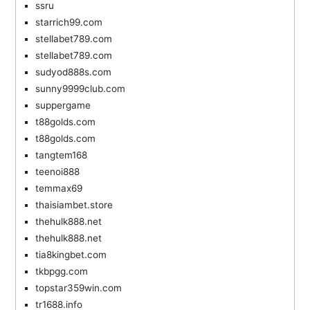
ssru
starrich99.com
stellabet789.com
stellabet789.com
sudyod888s.com
sunny9999club.com
suppergame
t88golds.com
t88golds.com
tangtem168
teenoi888
temmax69
thaisiambet.store
thehulk888.net
thehulk888.net
tia8kingbet.com
tkbpgg.com
topstar359win.com
tr1688.info