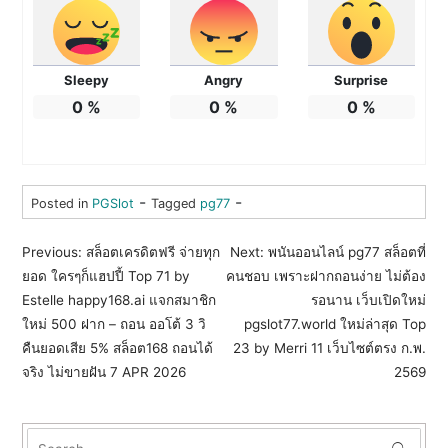
Sleepy
Angry
Surprise
0
%
0
%
0
%
-
-
Posted in
PGSlot
Tagged
pg77
แ
Previous:
สล็อตเครดิตฟรี จ่ายทุก
Next:
พนันออนไลน์ pg77 สล็อตที่
น
ยอด ใครๆก็แฮปปี้ Top 71 by
คนชอบ เพราะฝากถอนง่าย ไม่ต้อง
Estelle happy168.ai แจกสมาชิก
รอนาน เว็บเปิดใหม่
ะ
ใหม่ 500 ฝาก – ถอน ออโต้ 3 วิ
pgslot77.world ใหม่ล่าสุด Top
แ
คืนยอดเสีย 5% สล็อต168 ถอนได้
23 by Merri 11 เว็บไซต์ตรง ก.พ.
น
จริง ไม่ขายฝัน 7 APR 2026
2569
ว
เ