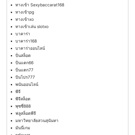
ทางเข้า Sexybaccarat168
ทางเข้าpg
ทางเข้าxo
ทางเข้าเล่น slotxo
บาคาร่า
บาคาร่า168
บาคาร่าออนไลน์
ปั่นสล็อต
ปั่นแตก66
ปั่นแตก77
ปันโปร777
พนันออนไลน์
พีจี
พีจีสล็อต
พุซซี่888
ฟลูสล็อตพีจี
มหาวิทยาลัยสวนสุนันทา
มันนี่เกม