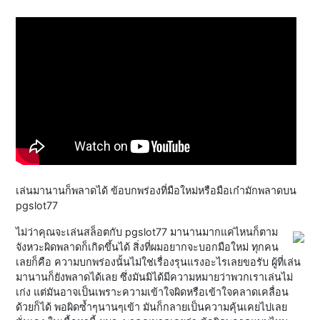
เล่นมานานก็พลาดได้ ข้อบกพร่องที่มือใหม่หรือมือเก๋ามักพลาดบน
pgslot77
ไม่ว่าคุณจะเล่นสล็อตกับ pgslot77 มานานมากแค่ไหนก็ตาม
จังหวะผิดพลาดก็เกิดขึ้นได้ สิ่งที่ผมอยากจะบอกมือใหม่ ทุกคน
เลยก็คือ ความบกพร่องนั้นไม่ใช่เรื่องรุนแรงอะไรเลยขอรับ ผู้ที่เล่น
มานานก็ยังพลาดได้เลย ซึ่งมันมิได้มีความหมายว่าพวกเราเล่นไม่
เก่ง แต่มันอาจเป็นเพราะความเข้าใจผิดหรือเข้าใจคลาดเคลื่อน
ด้วยก็ได้ พอผิดซ้ำๆนานๆเข้า มันก็กลายเป็นความคุ้นเคยไปเลย