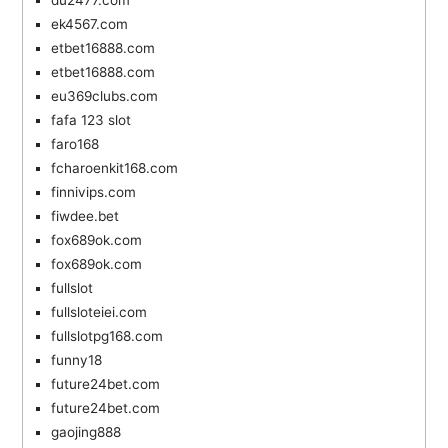
du2477.com
ek4567.com
etbet16888.com
etbet16888.com
eu369clubs.com
fafa 123 slot
faro168
fcharoenkit168.com
finnivips.com
fiwdee.bet
fox689ok.com
fox689ok.com
fullslot
fullsloteiei.com
fullslotpg168.com
funny18
future24bet.com
future24bet.com
gaojing888