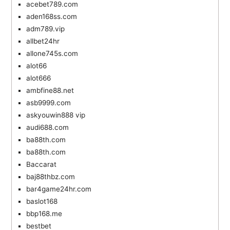
acebet789.com
aden168ss.com
adm789.vip
allbet24hr
allone745s.com
alot66
alot666
ambfine88.net
asb9999.com
askyouwin888 vip
audi688.com
ba88th.com
ba88th.com
Baccarat
baj88thbz.com
bar4game24hr.com
baslot168
bbp168.me
bestbet