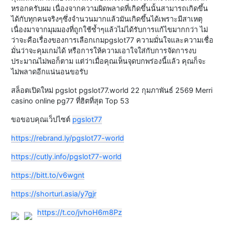
หรอกครับผม เนื่องจากความผิดพลาดที่เกิดขึ้นนั้นสามารถเกิดขึ้น
ได้กับทุกคนจริงๆซึ่งจำนวนมากแล้วมันเกิดขึ้นได้เพราะมีสาเหตุ
เนื่องมาจากมุมมองที่ถูกใช้ซ้ำๆแล้วไม่ได้รับการแก้ไขมากกว่า ไม่
ว่าจะคือเรื่องของการเลือกเกมpgslot77 ความมั่นใจและความเชื่อ
มั่นว่าจะคุมเกมได้ หรือการให้ความเอาใจใส่กับการจัดการงบ
ประมาณไม่พอก็ตาม แต่ว่าเมื่อคุณเห็นจุดบกพร่องนี้แล้ว คุณก็จะ
ไม่พลาดอีกแน่นอนขอรับ
สล็อตเปิดใหม่ pgslot pgslot77.world 22 กุมภาพันธ์ 2569 Merri
casino online pg77 ที่ฮิตที่สุด Top 53
ขอขอบคุณเว็ปไซต์
pgslot77
https://rebrand.ly/pgslot77-world
https://cutly.info/pgslot77-world
https://bitt.to/v6wgnt
https://shorturl.asia/y7gjr
https://t.co/jvhoH6m8Pz