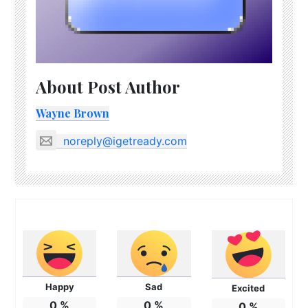
About Post Author
Wayne Brown
noreply@igetready.com
Happy
Sad
Excited
0
%
0
%
0
%