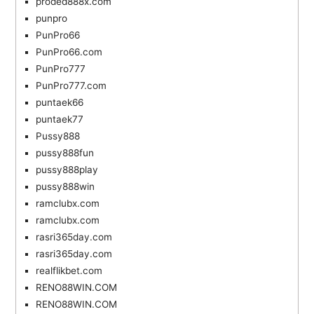
proded888x.com
punpro
PunPro66
PunPro66.com
PunPro777
PunPro777.com
puntaek66
puntaek77
Pussy888
pussy888fun
pussy888play
pussy888win
ramclubx.com
ramclubx.com
rasri365day.com
rasri365day.com
realflikbet.com
RENO88WIN.COM
RENO88WIN.COM