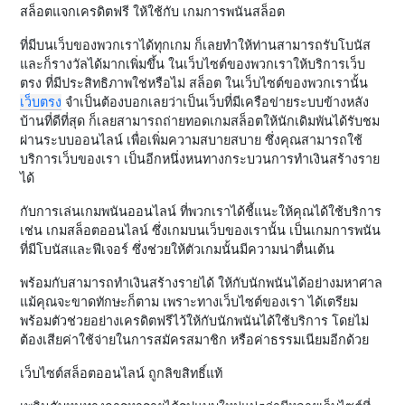
สล็อตแจกเครดิตฟรี ให้ใช้กับ เกมการพนันสล็อต
ที่มีบนเว็บของพวกเราได้ทุกเกม ก็เลยทำให้ท่านสามารถรับโบนัส
และก็รางวัลได้มากเพิ่มขึ้น ในเว็บไซต์ของพวกเราให้บริการเว็บ
ตรง ที่มีประสิทธิภาพใช่หรือไม่ สล็อต ในเว็บไซต์ของพวกเรานั้น
เว็บตรง
จำเป็นต้องบอกเลยว่าเป็นเว็บที่มีเครือข่ายระบบข้างหลัง
บ้านที่ดีที่สุด ก็เลยสามารถถ่ายทอดเกมสล็อตให้นักเดิมพันได้รับชม
ผ่านระบบออนไลน์ เพื่อเพิ่มความสบายสบาย ซึ่งคุณสามารถใช้
บริการเว็บของเรา เป็นอีกหนึ่งหนทางกระบวนการทำเงินสร้างราย
ได้
กับการเล่นเกมพนันออนไลน์ ที่พวกเราได้ชี้แนะให้คุณได้ใช้บริการ
เช่น เกมสล็อตออนไลน์ ซึ่งเกมบนเว็บของเรานั้น เป็นเกมการพนัน
ที่มีโบนัสและฟีเจอร์ ซึ่งช่วยให้ตัวเกมนั้นมีความน่าตื่นเต้น
พร้อมกับสามารถทำเงินสร้างรายได้ ให้กับนักพนันได้อย่างมหาศาล
แม้คุณจะขาดทักษะก็ตาม เพราะทางเว็บไซต์ของเรา ได้เตรียม
พร้อมตัวช่วยอย่างเครดิตฟรีไว้ให้กับนักพนันได้ใช้บริการ โดยไม่
ต้องเสียค่าใช้จ่ายในการสมัครสมาชิก หรือค่าธรรมเนียมอีกด้วย
เว็บไซต์สล็อตออนไลน์ ถูกลิขสิทธิ์แท้