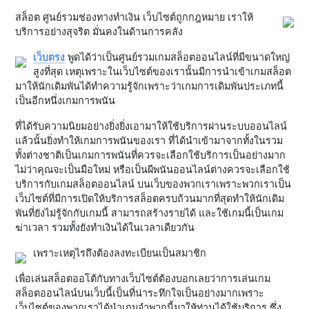
สล็อต ศูนย์รวมช่องทางทำเงิน เว็บไซต์ถูกกฎหมาย เราให้
บริการอย่างสุจริต มั่นคงในด้านการคลัง
เว็บตรง
พูดได้ว่าเป็นศูนย์รวมเกมสล็อตออนไลน์ที่มีขนาดใหญ่
สูงที่สุด เหตุเพราะในเว็บไซต์ของเรานั้นมีการนำเข้าเกมสล็อต
มาให้นักเดิมพันได้ทำความรู้จักเพราะว่าเกมการเดิมพันประเภทนี้
เป็นอีกหนึ่งเกมการพนัน
ที่ได้รับความนิยมอย่างยิ่งยิ่งเอามาให้ใช้บริการผ่านระบบออนไลน์
แล้วนั้นยิ่งทำให้เกมการพนันของเรา ที่ได้นำเข้ามาจากทั้งในรวม
ทั้งต่างชาติเป็นเกมการพนันที่ควรจะเลือกใช้บริการเป็นอย่างมาก
ไม่ว่าคุณจะเป็นมือใหม่ หรือเป็นผีพนันออนไลน์ต่างควรจะเลือกใช้
บริการกับเกมสล็อตออนไลน์ บนเว็บของพวกเราเพราะพวกเราเป็น
เว็บไซต์ที่มีการเปิดให้บริการสล็อตครบถ้วนมากที่สุดทำให้นักเดิม
พันที่ยังไม่รู้จักกับเกมนี้ สามารถสร้างรายได้ และใช้เกมนี้เป็นเกม
ฆ่าเวลา รวมทั้งยังทำเงินได้ในเวลาเดียวกัน
เพราะเหตุไรถึงต้องลงทะเบียนเป็นสมาชิก
เพื่อเล่นสล็อตออโต้กับทางเว็บไซต์ต้องบอกเลยว่าการเล่นเกม
สล็อตออนไลน์บนเว็บนี้เป็นที่น่าระทึกใจเป็นอย่างมากเพราะ
เว็บไซต์ของพวกเราได้นำเกมจำพวกนี้มาให้ท่านได้ใช้บริการ ซึ่ง