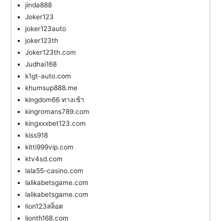
jinda888
Joker123
joker123auto
joker123th
Joker123th.com
Judhai168
k1gt-auto.com
khumsup888.me
kingdom66 ทางเข้า
kingromans789.com
kingxxxbet123.com
kiss918
kitti999vip.com
ktv4sd.com
lala55-casino.com
lalikabetsgame.com
lalikabetsgame.com
lion123สล็อต
lionth168.com