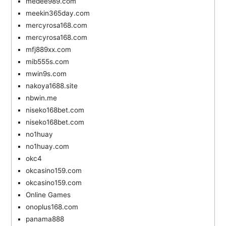
medee989.com
meekin365day.com
mercyrosa168.com
mercyrosa168.com
mfj889xx.com
mib555s.com
mwin9s.com
nakoya1688.site
nbwin.me
niseko168bet.com
niseko168bet.com
no1huay
no1huay.com
okc4
okcasino159.com
okcasino159.com
Online Games
onoplus168.com
panama888