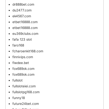
dr888bet.com
du2477.com
ek4567.com
etbet16888.com
etbet16888.com
eu369clubs.com
fafa 123 slot
faro168
fcharoenkit168.com
finnivips.com
fiwdee.bet
fox689ok.com
fox689ok.com
fullslot
fullsloteiei.com
fullslotpg168.com
funny18
future24bet.com