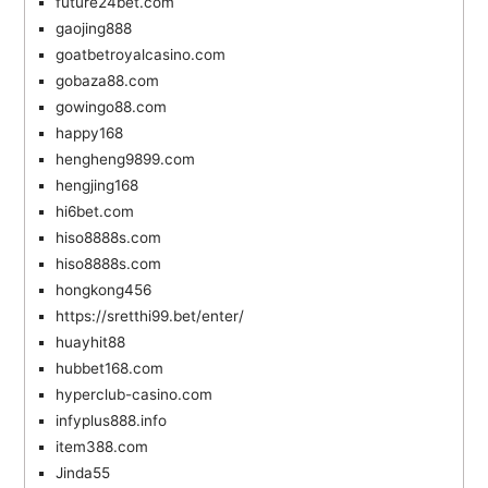
future24bet.com
gaojing888
goatbetroyalcasino.com
gobaza88.com
gowingo88.com
happy168
hengheng9899.com
hengjing168
hi6bet.com
hiso8888s.com
hiso8888s.com
hongkong456
https://sretthi99.bet/enter/
huayhit88
hubbet168.com
hyperclub-casino.com
infyplus888.info
item388.com
Jinda55