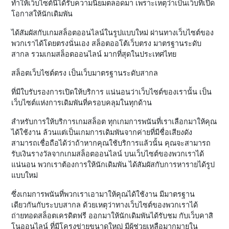
ทำให้เว็บไซต์นี้ได้รับความนิยมตลอดมา เพราะเหตุว่าเป็นเว็บที่เปิด
โอกาสให้นักเดิมพัน
ได้สัมผัสกับเกมสล็อตออนไลน์ในรูปแบบใหม่ ผ่านทางเว็บไซต์ของ
พวกเราได้โดยตรงนั่นเอง สล็อตออโต้เว็บตรง มาตรฐานระดับ
สากล รวมเกมสล็อตออนไลน์ มากที่สุดในประเทศไทย
สล็อตเว็บไซต์ตรง เป็นเว็บมาตรฐานระดับสากล
ที่มีใบรับรองการเปิดให้บริการ แน่นอนว่าเว็บไซต์ของเรานั้น เป็น
เว็บไซต์แห่งการเดิมพันที่ครอบคลุมในทุกด้าน
สำหรับการให้บริการเกมสล็อต ทุกเกมการพนันที่เราเลือกมาให้คุณ
ได้ใช้งาน ล้วนแต่เป็นเกมการเดิมพันจากค่ายที่มีชื่อเสียงดัง
สามารถเชื่อถือได้ว่าถ้าหากคุณใช้บริการแล้วนั้น คุณจะสามารถ
รับเงินรางวัลจากเกมสล็อตออนไลน์ บนเว็บไซต์ของพวกเราได้
แน่นอน พวกเราต้องการให้นักเดิมพัน ได้สัมผัสกับการหารายได้รูป
แบบใหม่
ซึ่งเกมการพนันที่พวกเราเอามาให้คุณได้ใช้งาน มีมาตรฐาน
เดียวกันกับระบบสากล ด้วยเหตุว่าทางเว็บไซต์ของพวกเราได้
ถ่ายทอดสล็อตเครดิตฟรี ออกมาให้นักเดิมพันได้รับชม กับเว็บคาสิ
โนออนไลน์ ที่มีโครงข่ายขนาดใหญ่ มีผู้ช่วยเหลือมากมายใน