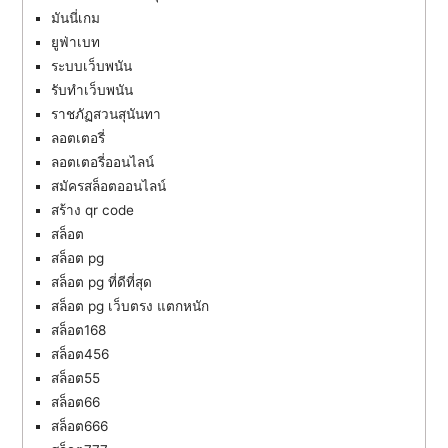
มันนี่เกม
ยูฟ่าเบท
ระบบเว็บพนัน
รับทำเว็บพนัน
ราชภัฏสวนสุนันทา
ลอตเตอรี่
ลอตเตอรี่ออนไลน์
สมัครสล็อตออนไลน์
สร้าง qr code
สล็อต
สล็อต pg
สล็อต pg ที่ดีที่สุด
สล็อต pg เว็บตรง แตกหนัก
สล็อต168
สล็อต456
สล็อต55
สล็อต66
สล็อต666