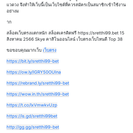
แวดวง จึงทำให้เว็บนี้เป็นเว็บไซต์ที่ควรสมัครเป็นสมาชิกเข้าใช้งาน
อย่างม
าก
สล็อตเว็บตรงแตกหนัก สล็อตเครดิตฟรี https://sretthi99.bet 15
สิงหาคม 2566 Skye คาสิโนออนไลน์ เว็บตรงเว็บไหนดี Top 38
ขอขอบคุณมากเว็บ
เว็บตรง
https://bit.ly/sretthi99-bet
https://ow.ly/IGRY50OUIna
https://rebrand.ly/sretthi99-bet
https://wow.in.th/sretthi99-bet
https://t.co/lxVmwkvUzp
https://is.gd/sretthi99bet
http://gg.gg/sretthi99-bet