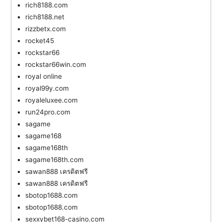
rich8188.com
rich8188.net
rizzbetx.com
rocket45
rockstar66
rockstar66win.com
royal online
royal99y.com
royaleluxee.com
run24pro.com
sagame
sagame168
sagame168th
sagame168th.com
sawan888 เครดิตฟรี
sawan888 เครดิตฟรี
sbotop1688.com
sbotop1688.com
sexxybet168-casino.com