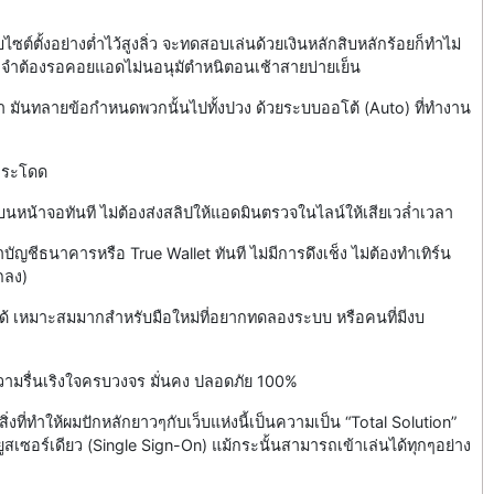
ไซต์ตั้งอย่างต่ำไว้สูงลิ่ว จะทดสอบเล่นด้วยเงินหลักสิบหลักร้อยก็ทำไม่
ง จำต้องรอคอยแอดไม่นอนุมัตำหนิตอนเช้าสายบ่ายเย็น
่ำ มันทลายข้อกำหนดพวกนั้นไปทั้งปวง ด้วยระบบออโต้ (Auto) ที่ทำงาน
กระโดด
ดตบนหน้าจอทันที ไม่ต้องส่งสลิปให้แอดมินตรวจในไลน์ให้เสียเวล่ำเวลา
เข้าบัญชีธนาคารหรือ True Wallet ทันที ไม่มีการดึงเช็ง ไม่ต้องทำเทิร์น
กลง)
อตได้ เหมาะสมมากสำหรับมือใหม่ที่อยากทดลองระบบ หรือคนที่มีงบ
ความรื่นเริงใจครบวงจร มั่นคง ปลอดภัย 100%
ิ่งที่ทำให้ผมปักหลักยาวๆกับเว็บแห่งนี้เป็นความเป็น “Total Solution”
เซอร์เดียว (Single Sign-On) แม้กระนั้นสามารถเข้าเล่นได้ทุกๆอย่าง