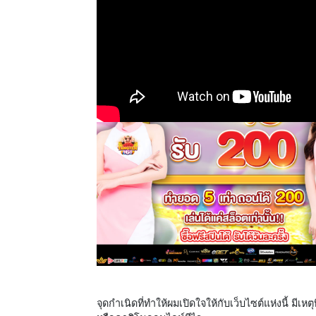
จุดกำเนิดที่ทำให้ผมเปิดใจให้กับเว็บไซต์แห่งนี้ มี