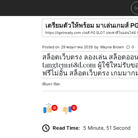
Skip
to
content
เตรียมตัวให้พร้อม มาเล่นเกมส
https://igetready.com เกมส์ PG SLOT และคาสิโนออนไลน์ รวมไ
Posted on
29 พฤษภาคม 2026
by
Wayne Brown
0
สล็อตเว็บตรง ลองเล่น สล็อตออนไล
tangtem168d.com ผู้ใช้ใหม่รับข
ฟรีไม่อั้น สล็อตเว็บตรง เกมมา
Share this:
0
0
Read Time:
5 Minute, 51 Second