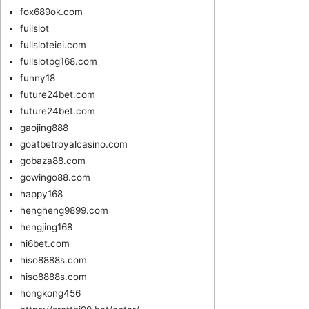
fox689ok.com
fullslot
fullsloteiei.com
fullslotpg168.com
funny18
future24bet.com
future24bet.com
gaojing888
goatbetroyalcasino.com
gobaza88.com
gowingo88.com
happy168
hengheng9899.com
hengjing168
hi6bet.com
hiso8888s.com
hiso8888s.com
hongkong456