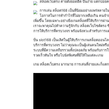
สล็อตเว็บตรง ค่ายดังยอดฮิต ปั่นง่าย แตกบ่อยค
การเล่น สล็อต168 เป็นที่นิยมอย่างแพร่หลา
โอกาสในการทำกำไรที่ไม่ยากเหลือเกิน คนจำน
เพิ่มขึ้น โดยเฉพาะอย่างยิ่งเกมสล็อตที่ให้บริการผ่
เราจะพาคุณไปทำความรู้จักกับ สล็อตเว็บไซต์ตรง ซึ
การให้บริการที่ครบวงจร พร้อมจังหวะสำหรับการแต
ปั่น slot168 เป็นเลิศในผู้ให้บริการเกมสล็อตออนไลน
บริการที่ครบวงจร ไม่ว่าคุณจะเป็นผู้เล่นคนใหม่หรื
ระบบที่มีความเสถียรรวมทั้งปลอดภัย พร้อมกับการให
รวดเร็วทันใจ หรือโบนัสพิเศษที่มีให้ในแต่ละเกม
เกม สล็อตเว็บตรง มากมาย การเล่นที่ง่ายและก็แตกห