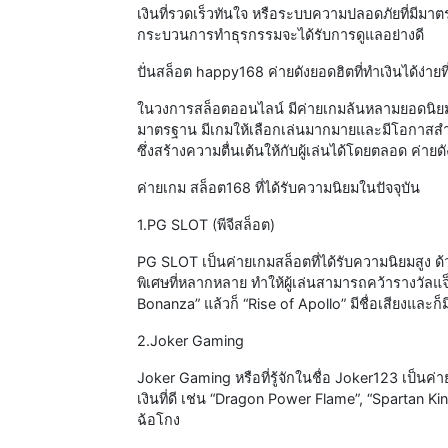
เงินที่รวดเร็วทันใจ หรือระบบความปลอดภัยที่มีมาตร
กระบวนการทำธุรกรรมจะได้รับการดูแลอย่างดี
ปั่นสล็อต happy168 ค่ายดังยอดฮิตที่ทำเงินได้ง่ายที
ในวงการสล็อตออนไลน์ มีค่ายเกมล้นหลามยอดนิยมสู
มาตรฐาน มีเกมให้เลือกเล่นมากมายและมีโอกาสสำหร
ซึ่งสร้างความตื่นเต้นให้กับผู้เล่นได้โดยตลอด ค่ายดังที
ค่ายเกม สล็อต168 ที่ได้รับความนิยมในปัจจุบัน
1.PG SLOT (พีจีสล็อต)
PG SLOT เป็นค่ายเกมสล็อตที่ได้รับความนิยมสูง ด้
พิเศษที่หลากหลาย ทำให้ผู้เล่นสามารถคว้ารางวัลแจ
Bonanza” แล้วก็ “Rise of Apollo” มีชื่อเสียงและก็ม
2.Joker Gaming
Joker Gaming หรือที่รู้จักในชื่อ Joker123 เป็นค
เงินที่ดี เช่น “Dragon Power Flame”, “Spartan Ki
ฉ้อโกง