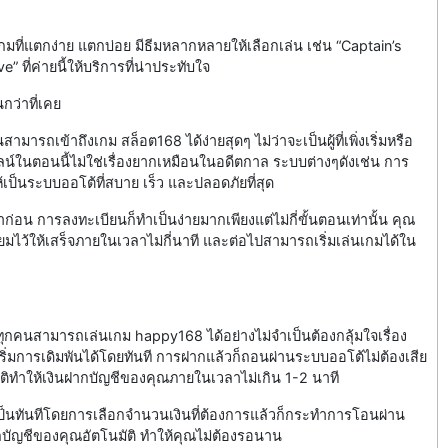
ีเกมที่แตกง่าย แตกบ่อย มีธีมหลากหลายให้เลือกเล่น เช่น “Captain’s
ที่ค่ายนี้ให้บริการที่น่าประทับใจ
กว่าที่เคย
มารถเข้าถึงเกม สล็อต168 ได้ง่ายสุดๆ ไม่ว่าจะเป็นผู้ที่เพิ่งเริ่มหรือ
น์ในตอนนี้ไม่ใช่เรื่องยากเหมือนในอดีตกาล ระบบต่างๆดังเช่น การ
เป็นระบบออโต้ที่สบาย เร็ว และปลอดภัยที่สุด
ก่อน การลงทะเบียนก็ทำเป็นง่ายมากเพียงแต่ไม่กี่ขั้นตอนเท่านั้น คุณ
มไว้ให้เสร็จภายในเวลาไม่กี่นาที และต่อไปสามารถเริ่มเล่นเกมได้ใน
ห้ทุกคนสามารถเล่นเกม happy168 ได้อย่างไม่จำเป็นต้องกลุ้มใจเรื่อง
เริ่มการเดิมพันได้โดยทันที การฝากแล้วก็ถอนผ่านระบบออโต้ไม่ต้องเสีย
ติทำให้เงินฝากบัญชีของคุณภายในเวลาไม่เกิน 1-2 นาที
เป็นทันทีโดยการเลือกจำนวนเงินที่ต้องการแล้วก็กระทำการโอนผ่าน
กบัญชีของคุณอัตโนมัติ ทำให้คุณไม่ต้องรอนาน