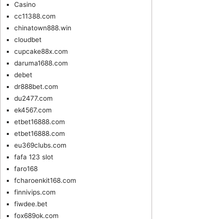
Casino
cc11388.com
chinatown888.win
cloudbet
cupcake88x.com
daruma1688.com
debet
dr888bet.com
du2477.com
ek4567.com
etbet16888.com
etbet16888.com
eu369clubs.com
fafa 123 slot
faro168
fcharoenkit168.com
finnivips.com
fiwdee.bet
fox689ok.com