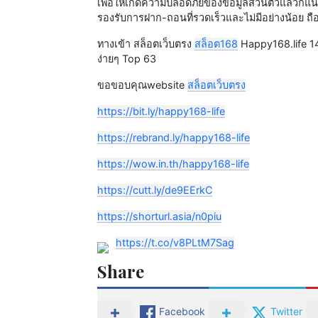
เพื่อให้เกิดความปลอดภัยของข้อมูลส่วนตัวแล้วก็แ
รองรับการฝาก-ถอนที่รวดเร็วและไม่มีอย่างน้อย ถือเป็
ทางเข้า สล็อตเว็บตรง
สล็อต168
Happy168.life 14
ง่ายๆ Top 63
ขอขอบคุณwebsite
สล็อตเว็บตรง
https://bit.ly/happy168-life
https://rebrand.ly/happy168-life
https://wow.in.th/happy168-life
https://cutt.ly/de9EErkC
https://shorturl.asia/n0piu
https://t.co/v8PLtM7Sag
Share
Facebook
Twitter