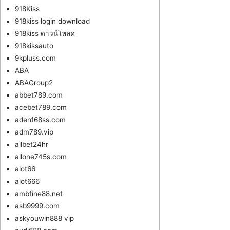
918Kiss
918kiss login download
918kiss ดาวน์โหลด
918kissauto
9kpluss.com
ABA
ABAGroup2
abbet789.com
acebet789.com
aden168ss.com
adm789.vip
allbet24hr
allone745s.com
alot66
alot666
ambfine88.net
asb9999.com
askyouwin888 vip