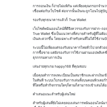
การถอนเงิน ก็ง่ายไม่แพ้กัน แค่เพียงคุณกรอกจำน
เชื่อมต่อกับเว็บไซต์ ต่อจากนั้นเงินจะถูกโอนไปสู่
รองรับทุกธนาคารแล้วก็ True Wallet
เว็บไซต์พนันออนไลน์ที่ดีจึงควรรองรับการฝาก-
True Wallet ซึ่งเป็นแนวทางที่สบายสำหรับผู้ที่ไ
เงินสะดวกขึ้น โดยเฉพาะสำหรับคนที่ไม่ได้ใช้งา
ระบบนี้ไม่เพียงแต่รองรับธนาคารไทยทั่วไป ยกตัวอ
การซื้อขาย แต่ยังรองรับการใช้งานผ่านแอปพลิเคช
ธุรกรรมทางการเงิน
เล่นง่ายทุกเกม happy168 ที่คุณชอบ
เมื่อคุณทำการลงทะเบียนเป็นสมาชิกและฝากเงินเข้า
ในทันที ระบบเว็บรองรับการเล่นทั้งบนคอมพิวเตอร์รว
ที่ใดหรือทำกิจกรรมใดๆก็ตามก็สามารถเข้าเล่นได้อย
คำเสนอแนะสำหรับผู้เล่นใหม่
สำหรับผู้เล่นที่ยังไม่เคยลองเล่นการพนันออนไลน์มา