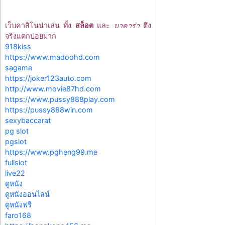
เว็บคาสิโนน่าเล่น ทั้ง
สล็อต
และ
บาคาร่า
ตึง
จริงแตกบ่อยมาก
918kiss
https://www.madoohd.com
sagame
https://joker123auto.com
http://www.movie87hd.com
https://www.pussy888play.com
https://pussy888win.com
sexybaccarat
pg slot
pgslot
https://www.pgheng99.me
fullslot
live22
ดูหนัง
ดูหนังออนไลน์
ดูหนังฟรี
faro168