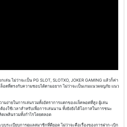
ือกเล่น ไม่ว่าจะเป็น PG SLOT, SLOTXO, JOKER GAMING แล้วก็ค่า
มสล็อตที่ตรงกับความชอบได้ตามอยาก ไม่ว่าจะเป็นเกมแนวผจญภัย แนว
ความง่ายในการเล่นรวมทั้งอัตราการแตกของแจ็คพอตที่สูง ผู้เล่น
จะต้องใช้เวลาสำหรับเพื่อการเล่นนาน ทั้งยังยังได้โอกาสในการชนะ
พลิดเพลินรวมทั้งกำไรโดยตลอด
ีระบบระเบียบการดูแลสมาชิกที่ดียอด ไม่ว่าจะคือเรื่องของการฝาก-เบิก