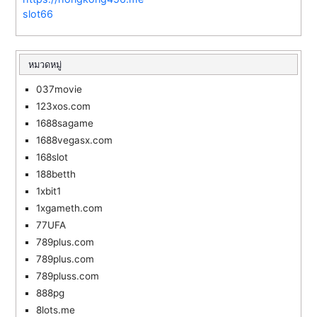
slot66
หมวดหมู่
037movie
123xos.com
1688sagame
1688vegasx.com
168slot
188betth
1xbit1
1xgameth.com
77UFA
789plus.com
789plus.com
789pluss.com
888pg
8lots.me