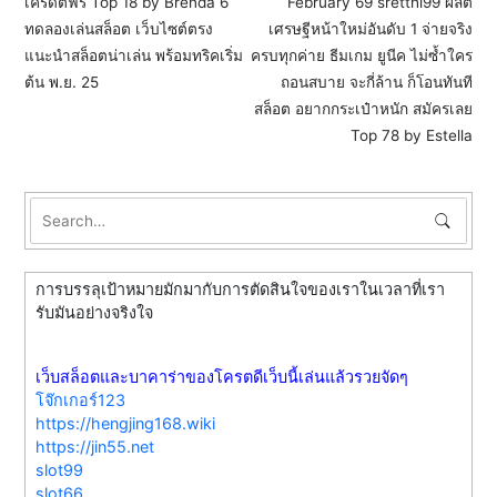
น
เครดิตฟรี Top 18 by Brenda 6
February 69 sretthi99 ผลิต
ทดลองเล่นสล็อต เว็บไซต์ตรง
เศรษฐีหน้าใหม่อันดับ 1 จ่ายจริง
ะ
แนะนำสล็อตน่าเล่น พร้อมทริคเริ่ม
ครบทุกค่าย ธีมเกม ยูนีค ไม่ซ้ำใคร
แ
ต้น พ.ย. 25
ถอนสบาย จะกี่ล้าน ก็โอนทันที
น
สล็อต อยากกระเป๋าหนัก สมัครเลย
ว
Top 78 by Estella
เ
รื่
อ
ง
การบรรลุเป้าหมายมักมากับการตัดสินใจของเราในเวลาที่เรา
รับมันอย่างจริงใจ
เว็บสล็อตและบาคาร่าของโครตดีเว็บนี้เล่นแล้วรวยจัดๆ
โจ๊กเกอร์123
https://hengjing168.wiki
https://jin55.net
slot99
slot66