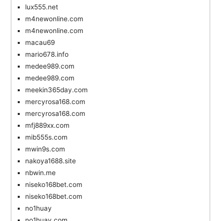
lux555.net
m4newonline.com
m4newonline.com
macau69
mario678.info
medee989.com
medee989.com
meekin365day.com
mercyrosa168.com
mercyrosa168.com
mfj889xx.com
mib555s.com
mwin9s.com
nakoya1688.site
nbwin.me
niseko168bet.com
niseko168bet.com
no1huay
no1huay.com