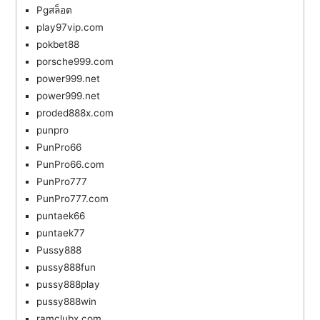
Pgสล็อต
play97vip.com
pokbet88
porsche999.com
power999.net
power999.net
proded888x.com
punpro
PunPro66
PunPro66.com
PunPro777
PunPro777.com
puntaek66
puntaek77
Pussy888
pussy888fun
pussy888play
pussy888win
ramclubx.com