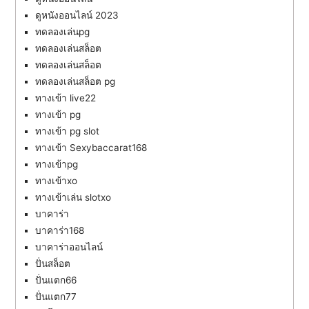
ดูหนังออนไลน์ 2023
ทดลองเล่นpg
ทดลองเล่นสล็อต
ทดลองเล่นสล็อต
ทดลองเล่นสล็อต pg
ทางเข้า live22
ทางเข้า pg
ทางเข้า pg slot
ทางเข้า Sexybaccarat168
ทางเข้าpg
ทางเข้าxo
ทางเข้าเล่น slotxo
บาคาร่า
บาคาร่า168
บาคาร่าออนไลน์
ปั่นสล็อต
ปั่นแตก66
ปั่นแตก77