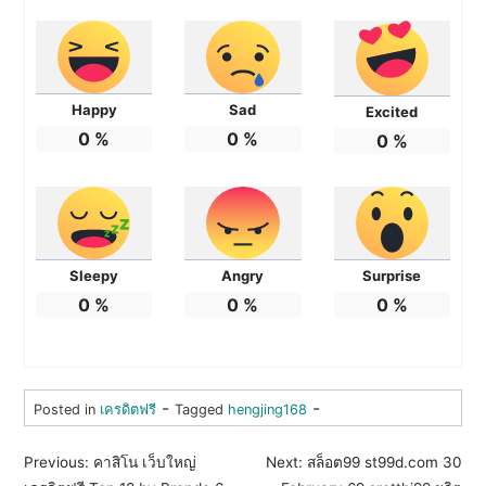
Happy
Sad
Excited
0
%
0
%
0
%
Sleepy
Angry
Surprise
0
%
0
%
0
%
-
-
Posted in
เครดิตฟรี
Tagged
hengjing168
แ
Previous:
คาสิโน เว็บใหญ่
Next:
สล็อต99 st99d.com 30