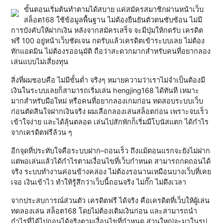
ขั้นตอนเริ่มต้นทำตามได้สบาย แค่สมัครสมาชิกผ่านหน้าเว็บ
สล็อต168 ใช้ข้อมูลพื้นฐาน ไม่ต้องยืนยันตัวตนซับซ้อน ไม่มี
การบังคับให้ฝากเงิน หลังจากสมัครเสร็จ จะมีปุ่มให้กดรับ เครดิต
ฟรี 100 อยู่หน้าเว็บชัดเจน กดรับแล้วเครดิตเข้าระบบเลย ไม่ต้อง
ทักแอดมิน ไม่ต้องรออนุมัติ ถือว่าสะดวกมากสำหรับคนที่อยากลอง
เล่นแบบไม่เสี่ยงทุน
สิ่งที่ผมชอบคือ ไม่มีขั้นต่ำ จริงๆ หมายความว่าเราไม่จำเป็นต้องมี
เงินในระบบเลยก็สามารถเริ่มเล่น hengjing168 ได้ทันที เหมาะ
มากสำหรับมือใหม่ หรือคนที่อยากลองเกมก่อน ทดสอบระบบเว็บ
ก่อนตัดสินใจฝากเงินจริง ผมเลือกลองเล่นสล็อตก่อน เพราะจบเร็ว
เข้าใจง่าย และได้ลุ้นตลอด เล่นไปสักพักก็เริ่มมีโบนัสแตก ได้กำไร
จากเครดิตฟรีล้วน ๆ
อีกจุดที่ประทับใจคือระบบฝาก–ถอนเร็ว ถึงแม้ตอนแรกจะยังไม่ฝาก
แต่พอเล่นแล้วได้กำไรตามเงื่อนไขที่เว็บกำหนด สามารถกดถอนได้
จริง ระบบทำงานค่อนข้างคล่อง ไม่ต้องรอนานเหมือนบางเว็บที่เคย
เจอ เงินเข้าไว ทำให้รู้สึกว่าเว็บนี้ถอนจริง ไม่กั๊ก ไม่ดึงเวลา
จากประสบการณ์ส่วนตัว เครดิตฟรี ได้จริง คือเครดิตที่เว็บให้ผู้เล่น
ทดลองเล่น สล็อต168 โดยไม่ต้องเติมเงินก่อน และสามารถนำ
กำไรที่ได้ไปถอนได้จริงตามเงื่อนไขที่กำหนด ส่วนใหญ่จะมาในรูป