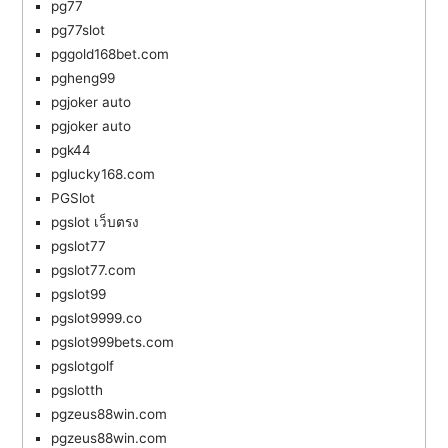
pg77
pg77slot
pggold168bet.com
pgheng99
pgjoker auto
pgjoker auto
pgk44
pglucky168.com
PGSlot
pgslot เว็บตรง
pgslot77
pgslot77.com
pgslot99
pgslot9999.co
pgslot999bets.com
pgslotgolf
pgslotth
pgzeus88win.com
pgzeus88win.com