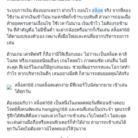
ระบบการเงิน ต้องบอกเลยว่า ฝากเร็ว ถอนไว
สล็อต
จริง จากที่ลอง
ใช้งาน ฝากเงินเข้าไม่นานเครดิตก็เข้าระบบทันที ส่วนการถอนเมื่อ
ทำยอดครบตามเงื่อนไข ใช้เวลาไม่นาน เงินเข้าไว ไม่ต้องรอข้าม
วัน ที่สำคัญคือ ไม่มีขั้นต่ำ จะฝากน้อยหรือมากก็เริ่มเล่น สล็อต168
ได้ตามงบของตัวเอง เหมาะทั้งมือใหม่และคนที่อยากบริหารงบการ
เล่น
ด้านเกม เครดิตฟรี ก็ถือว่ามีให้เลือกเยอะ ไม่ว่าจะเป็นสล็อต คาสิ
โนสด หรือเกมยอดนิยมอื่นๆ เกมโหลดไว ภาพคมชัด เล่นลื่น ไม่มี
สะดุด ฟีเจอร์ในเกมก็มีลูกเล่นเยอะ ช่วยเพิ่มอรรถรสและโอกาสทำ
กำไร หากบริหารเงินดีๆ เล่นอย่างมีสติ ก็สามารถต่อยอดทุนได้จริง
สล็อต168 เกมสล็อตแตกง่าย มีฟีเจอร์โบนัสมากมาย เข้าเล่น
ได้ทุกวัน
ต้องยอมรับว่า สล็อต168 เป็นหนึ่งในแพลตฟอร์มที่ค่อนข้างตอบ
โจทย์ทั้งคนหัดเล่น hengjing168 และคนที่เล่นเป็นประจำ จุดแรกที่
รู้สึกได้ทันทีคือความสะดวกในการเข้าเล่น เว็บโหลดไว ไม่สะดุด
จะเล่นผ่านมือถือหรือคอมพิวเตอร์ก็ทำได้ง่าย สามารถเข้าเล่นได้
ทุกวันโดยไม่ต้องดาวน์โหลดแอปให้วุ่นวาย