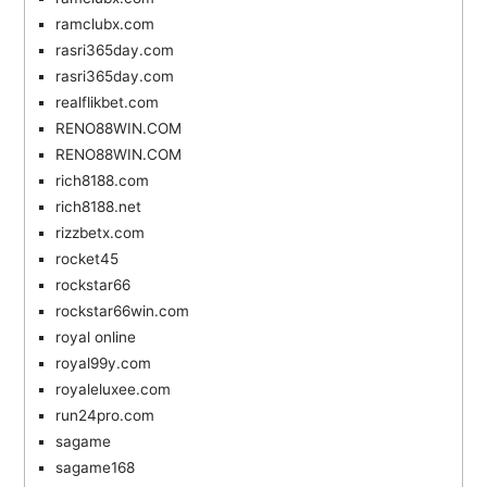
ramclubx.com
rasri365day.com
rasri365day.com
realflikbet.com
RENO88WIN.COM
RENO88WIN.COM
rich8188.com
rich8188.net
rizzbetx.com
rocket45
rockstar66
rockstar66win.com
royal online
royal99y.com
royaleluxee.com
run24pro.com
sagame
sagame168