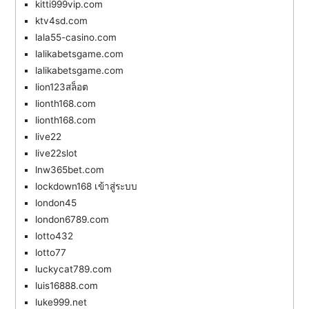
kitti999vip.com
ktv4sd.com
lala55-casino.com
lalikabetsgame.com
lalikabetsgame.com
lion123สล็อต
lionth168.com
lionth168.com
live22
live22slot
lnw365bet.com
lockdown168 เข้าสู่ระบบ
london45
london6789.com
lotto432
lotto77
luckycat789.com
luis16888.com
luke999.net