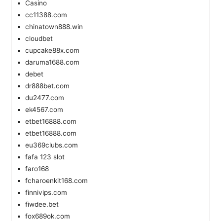
Casino
cc11388.com
chinatown888.win
cloudbet
cupcake88x.com
daruma1688.com
debet
dr888bet.com
du2477.com
ek4567.com
etbet16888.com
etbet16888.com
eu369clubs.com
fafa 123 slot
faro168
fcharoenkit168.com
finnivips.com
fiwdee.bet
fox689ok.com