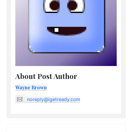
About Post Author
Wayne Brown
noreply@igetready.com