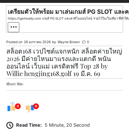
Skip
to
เตรียมตัวให้พร้อม มาเล่นเกมส์ PG SLOT แล
content
https://igetready.com เกมส์ PG SLOT และคาสิโนออนไลน์ รวมไว้ในเว็บเดียว ที่ทำให้เ
Posted on
26 มกราคม 2026
by
Wayne Brown
0
สล็อต168 เวปไซต์แจกหนัก สล็อตค่ายใหญ่
2026 มีค่ายไหนมาแรงและแตกดี พนัน
ออนไลน์ เว็บแม่ เครดิตฟรี Top 28 by
Willie hengjing168.golf 19 มี.ค. 69
Share this:
0
0
Read Time:
5 Minute, 20 Second