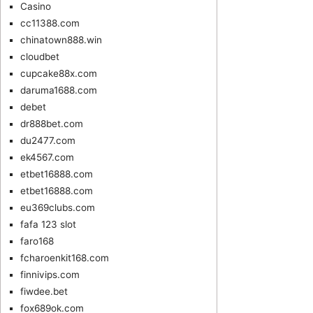
Casino
cc11388.com
chinatown888.win
cloudbet
cupcake88x.com
daruma1688.com
debet
dr888bet.com
du2477.com
ek4567.com
etbet16888.com
etbet16888.com
eu369clubs.com
fafa 123 slot
faro168
fcharoenkit168.com
finnivips.com
fiwdee.bet
fox689ok.com