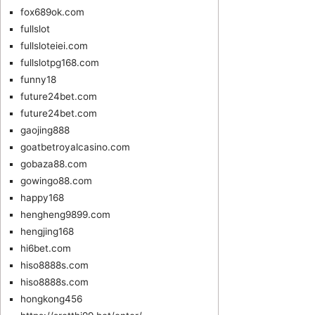
fox689ok.com
fullslot
fullsloteiei.com
fullslotpg168.com
funny18
future24bet.com
future24bet.com
gaojing888
goatbetroyalcasino.com
gobaza88.com
gowingo88.com
happy168
hengheng9899.com
hengjing168
hi6bet.com
hiso8888s.com
hiso8888s.com
hongkong456