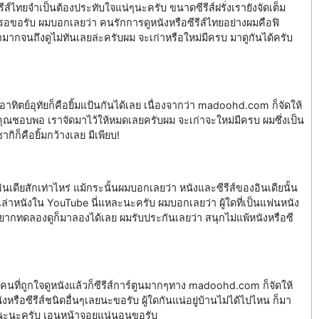
ีส์ไทยจำเป็นต้องประทับใจแน่ๆนะครับ ขนาดซีรีส์ฝรั่งเรายังจัดเต็ม
ขอรับ ผมบอกเลยว่า คนรักการดูหนังหรือซีรีส์ไทยอย่างผมคือฟิ
มากจนถึงดูไม่ทันเลยล่ะครับผม จะเก่าหรือใหม่มีครบ มาดูกันได้ครับ
อาทิตย์อุทัยก็คือยิ้มแป้นกันได้เลย เนื่องจากว่า madoohd.com ก็จัดให้
ณชอบพอ เราจัดมาไว้ให้หมดเลยครับผม จะเก่าจะใหม่มีครบ ผมซึ่งเป็น
็คือยิ้มกว้างเลย มีเพียบ!
นเดียสักเท่าไหร่ แม้กระนั้นผมบอกเลยว่า หนังและซีรีส์ของอินเดียนั้น
่าหนังใน YouTube นี่แหละนะครับ ผมบอกเลยว่า ผู้ใดที่เป็นแฟนหนัง
ดอยากทดลองดูก็มาลองได้เลย ผมรับประกันเลยว่า สนุกไม่แพ้หนังหรือซี
ที่ถูกใจดูหนังแล้วก็ซีรีส์การ์ตูนมากๆทาง madoohd.com ก็จัดให้
หรือซีรีส์ชนิดอื่นๆเลยนะขอรับ ผู้ใดกันแน่อยู่บ้านไม่ได้ไปไหน ก็มา
ลยนะนะครับ เอนหน้าจอยแน่นอนขอรับ