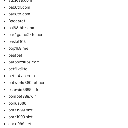
audi688.com
ba88th.com
ba88th.com
Baccarat
baj88thbz.com
bar4game24hr.com
baslot168
bbp168.me
bestbet
betboxclubs.com
betflixtikto
betm4vip.com
betworld369hot.com
bluewin8888.info
bombet888.win
bonus888
brazil999 slot
brazil999 slot
carlo999.net