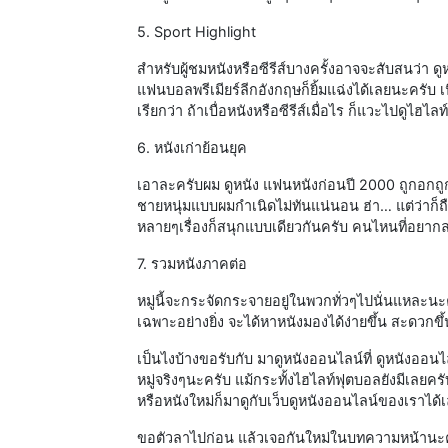
5. Sport Highlight
สำหรับผู้ชมหนังหรือซีรีส์บางครั้งอาจจะสับสนว่า ดู
แฟนบอลพรีเมียร์ลีกอังกฤษก็ยิ้มแฉ่งได้เลยนะครับ เ
เรียกว่า ถ้าเบื่อหนังหรือซีรีส์เมื่อไร ก็แวะไปดูไฮไ
6. หนังเก่าย้อนยุค
เอาละครับผม ดูหนัง แฟนหนังก่อนปี 2000 ถูกอกถู
ชายหนุ่มแบบผมกำเนิดไม่ทันแน่นอน ฮ่า… แต่ว่าก็ถ
หลายๆเรื่องก็สนุกแบบเดียวกันครับ คนไหนที่อยา
7. รวมหนังภาคต่อ
หมู่นี้จะกระจัดกระจายอยู่ในพวกทั่วๆไปนั่นแหละนะค
เฉพาะอย่างยิ่ง จะได้หาหนังมองได้ง่ายขึ้น สะดวกขึ้
เป็นไงบ้างขอรับกับ มาดูหนังออนไลน์ที่ ดูหนังออ
หมู่จริงๆนะครับ แม้กระทั้งไฮไลท์ฟุตบอลยังมีเลยครั
หรือหนังใหม่ก็มาดูกับเว็บดูหนังออนไลน์ของเราได้
ขอตัวลาไปก่อน แล้วเจอกันใหม่ในบทความหน้านะค