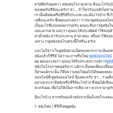
สวัสดีครับผมชาว หนังชนโรง ทุกท่าน คืออะไรกัน
ของผมกันรึยังนะครับ? ฮ่า… ถ้าใครกันแน่ยังไม่อ่านก
เรานั้นมีหนังหรือซีรีส์กี่ประเภท และมีอะไรบ้าง 
เหลือนะครับ ซึ่งผมบอกเลยว่า การมาดูหนังออนไลน์
เป็นอะไรที่เอนจอยมากๆครับ คุณจะลืมการดูหนังในโ
เยอะมากมาย แน่ๆว่า คุณจะได้ประหยัดค่าใช้สอยส
ค่าตั๋วหนัง ค่ารับประทาน ค่าพาหนะ หรือค่าใช้สอย
เพราะว่าดูหนังชนโรงตรงนี้ก็ฟรีนะครับ!
และไม่ใช่ว่าเว็บดูหนังผ่านเน็ตของพวกเราจะมีแค่หนั
หนังแล้วก็ซีรีส์ ไม่ว่าจะเก่าหรือใหม่
ดูหนังออนไลน์
ผม ผมบอกเลยว่า คุณจะได้รับประสบการณ์การ
ดูห
หนังในโรงภาพยนตร์มาก แม้กระนั้นพอเพียงเปลี่ยนม
ก็ตามแม้กระนั้น ก็ดึงความพอใจผมไปได้หมดเลยล่ะนะคร
ออนไลน์ที่ ดูหนังออนไลน์ นี่แหละครับ ฮ่า… รวมทั้ง
อย่างพวกเรามีหนังหรือซีรีส์อะไรบ้าง ซึ่งผมได้เขี
ล่ะครับผม เพื่อไม่ให้เป็นการเสียเวลา พวกเรามาด
มีอะไรบ้าง หากพร้อมแล้วหลังจากนั้นก็เลทโกเลยน
1. หนังไทย / ซีรีส์ไทยดูหนัง