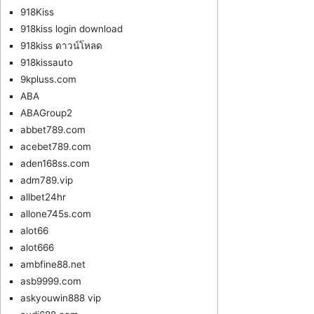
918Kiss
918kiss login download
918kiss ดาวน์โหลด
918kissauto
9kpluss.com
ABA
ABAGroup2
abbet789.com
acebet789.com
aden168ss.com
adm789.vip
allbet24hr
allone745s.com
alot66
alot666
ambfine88.net
asb9999.com
askyouwin888 vip