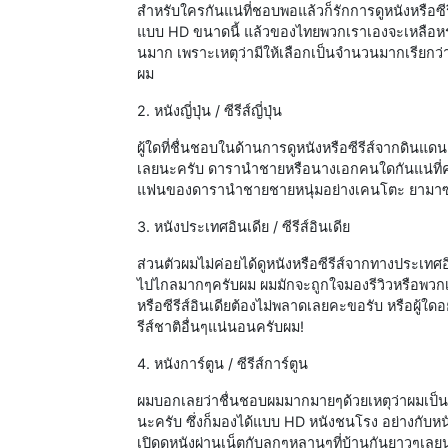
สำหรับใครกันแน่ที่ชอบพอแล้วก็รักการดูหนังหรือซีร
แบบ HD ขนาดนี้ แล้วของไทยพวกเราเองจะเหลือหรอ
นมาก เพราะเหตุว่ามีให้เลือกเป็นจำนวนมากเรียกว่า
ผม
2. หนังญี่ปุ่น / ซีรีส์ญี่ปุ่น
ผู้ใดที่ชื่นชอบในด้านการดูหนังหรือซีรีส์จากดินแดน
เลยนะครับ ดารานำชายหรือนางเอกคนใดกันแน่ที่คุ
แฟนของดารานำชายชายหนุ่มอย่างเคนโตะ ยามาซากิก
3. หนังประเทศอินเดีย / ซีรีส์อินเดีย
ส่วนตัวผมไม่ค่อยได้ดูหนังหรือซีรีส์จากทางประเทศอิ
ไปไกลมากๆครับผม ผมมักจะถูกใจมองรีวิวหรือพวกเล
หรือซีรีส์อินเดียต้องไม่พลาดเลยคะขอรับ หรือผู้ใ
รีส์ชาติอื่นๆแน่นอนครับผม!
4. หนังการ์ตูน / ซีรีส์การ์ตูน
ผมบอกเลยว่าชื่นชอบผมมากมายๆด้วยเหตุว่าผมเป็นคน
นะครับ ซึ่งก็มองได้แบบ HD หนังชนโรง อย่างกับหนัง
เปิดดูหนังผ่านเน็ตกับลูกๆหลานๆที่บ้านกันยาวๆเ