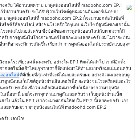
บ้างครับ ได้อ่านบทความ มาดูหนังออนไลน์ที่ madoohd.com EP.1
็ไปอ่านกันครับ จะได้รับรู้ว่าเว็บไซต์ดูหนังผ่านอินเตอร์เน็ตของ
ซึ่งใน มาดูหนังออนไลน์ที่ madoohd.com EP.2 ก็จะมาบอกต่อในข้อที่
หรือซีรีส์ออนไลน์ หนังชนโรงหรือใดๆแต่บนเว็บไซต์ดูหนังของเรานั้น
รงหนังไปเลยล่ะครับ ซึ่งข้อดีของการดูหนังออนไลน์กับพวกเราก็มี
ำหรับการดูหนังในโรงภาพยนตร์ไปเยอะแยะเลยล่ะครับผม ไม่ว่าจะเป็น
อื่นๆที่อาจจะมีการเกิดขึ้น เรียกว่า การดูหนังออนไลน์ประหยัดแบบสุดๆ
งชนโรงเพียงแค่นั้นนะครับ อย่างใน EP.1 ที่ผมได้เล่าไป เรามีอีกทั้ง
จากสตรีมมิ่งเจ้าไหนๆพวกเราก็จัดแบ่งมาให้ท่านแบบพร้อมแน่นอนครับ
นังออนไลน์
ที่ดีเยี่ยมที่สุดเท่าที่จะดีได้เลยล่ะครับผม อย่างตัวผมเองชอบดู
าดูหนังบนเว็บไซต์ดูหนังผ่านอินเตอร์เน็ต จะหนังชนโรงหรือหนังอะไร
ับ ทุกเมื่อเชื่อวันเหลือเงินเพิ่มมากขึ้นก็เนื่องจากว่ามาดูหนัง
ในเนื้อหานี้ ผมก็จะพาทุกท่านมาดูกันเลยครับว่า เว็บดูหนังผ่านเน็ต
ยนเล่าไปแล้วใน EP.1 เราก็จะมาต่อกันให้จบใน EP.2 นี้เลยคะขอรับ เอา
ูกันเลยครับผมว่า มาดูหนังออนไลน์ที่ madoohd.com EP.2
ะครับ เลทโก!