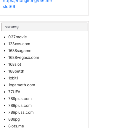
https://hongkong456.me
slot66
หมวดหมู่
037movie
123xos.com
1688sagame
1688vegasx.com
168slot
188betth
1xbit1
1xgameth.com
77UFA
789plus.com
789plus.com
789pluss.com
888pg
8lots.me