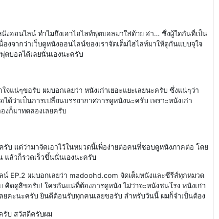
หนังออนไลน์ ทำไมถึงเอาไฮไลท์ฟุตบอลมาใส่ด้วย ฮ่า… ซึ่งผู้ใดกันที่เป็น
นื่องจากว่าเว็บดูหนังออนไลน์ของเราจัดเต็มไฮไลท์มาให้ดูกันแบบจุใจ
ลท์ฟุตบอลได้เลยนั่นเองนะครับ
กใจแน่ๆขอรับ ผมบอกเลยว่า หนังเก่าเยอะแยะเลยนะครับ ซึ่งแน่ๆว่า
ือได้ว่าเป็นการเปลี่ยนบรรยากาศการดูหนังนะครับ เพราะหนังเก่า
กลองก็มาทดลองเลยครับ
รับ แต่ว่ามาจัดเอาไว้ในหมวดนี้เพื่อง่ายต่อคนที่ชอบดูหนังภาคต่อ โดย
น แล้วก็รวดเร็วขึ้นนั่นเองนะครับ
นไลน์ EP.2 ผมบอกเลยว่า madoohd.com จัดเต็มหนังและซีรีส์ทุกหมวด
บ คิดดูสิขอรับ! ใครกันแน่ที่ต้องการดูหนัง ไม่ว่าจะหนังชนโรง หนังเก่า
เลยคะนะครับ ยินดีต้อนรับทุกคนเลยขอรับ สำหรับวันนี้ ผมก็จำเป็นต้อง
รับ สวัสดีครับผม