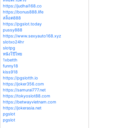
https://judhai168.co
https://bonus888.life
สล็อต888
https://pgslot.today
pussy888
https://www.sexyauto168.xyz
slotxo24hr
slotpg
หนังโป๊ไทย
1xbetth
funny18
kiss918
https://pgslotth.io
https://joker356.com
https://samurai777.net
https://tokyoslot88.com
https://betwayvietnam.com
https://jokerasia.net
pgslot
pgslot