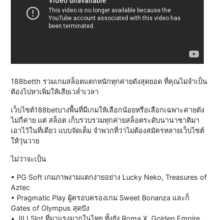
188betth รวมเกมสล็อตแตกหนักทุกค่ายดังสุดยอด ที่คุณไม่จำเป็น
ต้องไปหาเพิ่มให้เสียเวล่ำเวลา
เว็บไซต์188betบางพื้นที่มีเกมให้เลือกน้อยหรือเลือกเฉพาะค่ายดัง
ไม่กี่ค่าย แต่ สล็อต เก็บรวบรวมทุกค่ายสล็อตระดับนานาชาติมา
เอาไว้ในที่เดียว แบบจัดเต็ม จำพวกที่ว่าไม่ต้องสมัครหลายเว็บไซต์
ให้วุ่นวาย
ไม่ว่าจะเป็น
• PG Soft เกมภาพงามแตกง่ายอย่าง Lucky Neko, Treasures of
Aztec
• Pragmatic Play ผู้ครอบครองเกม Sweet Bonanza และก็
Gates of Olympus สุดปัง
• JILI Slot ที่มาแรงมากในไทย ทั้งยัง Roma X, Golden Empire