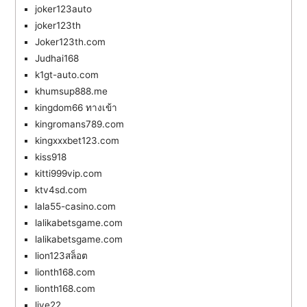
joker123auto
joker123th
Joker123th.com
Judhai168
k1gt-auto.com
khumsup888.me
kingdom66 ทางเข้า
kingromans789.com
kingxxxbet123.com
kiss918
kitti999vip.com
ktv4sd.com
lala55-casino.com
lalikabetsgame.com
lalikabetsgame.com
lion123สล็อต
lionth168.com
lionth168.com
live22