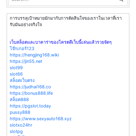
อ
ง
การบรรลุเป้าหมายมักมากับการตัดสินใจของเราในเวลาที่เรา
รับมันอย่างจริงใจ
เว็บสล็อตและบาคาร่าของโครตดีเว็บนี้เล่นแล้วรวยจัดๆ
โจ๊กเกอร์123
https://hengjing168.wiki
https://jin55.net
slot99
slot66
สล็อตเว็บตรง
https://judhai168.co
https://bonus888.life
สล็อต888
https://pgslot.today
pussy888
https://www.sexyauto168.xyz
slotxo24hr
slotpg