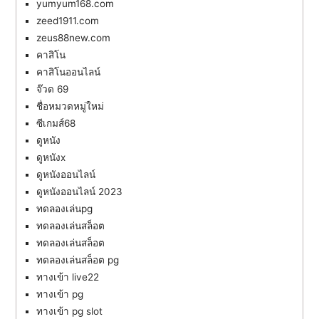
yumyum168.com
zeed1911.com
zeus88new.com
คาสิโน
คาสิโนออนไลน์
จ๊วด 69
ชื่อหมวดหมู่ใหม่
ซีเกมส์68
ดูหนัง
ดูหนังx
ดูหนังออนไลน์
ดูหนังออนไลน์ 2023
ทดลองเล่นpg
ทดลองเล่นสล็อต
ทดลองเล่นสล็อต
ทดลองเล่นสล็อต pg
ทางเข้า live22
ทางเข้า pg
ทางเข้า pg slot