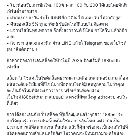
• โปรต้อนรับสมาชิกใหม่ 100% ฝาก 100 รับ 200 ได้เลยโดยทันที
เทิร์นต่ำมากมาย
• ฝากแรกของวัน รับโบนัสฟรีอีก 20% ได้แต่ละวัน ไม่จำกัดยูส
• คืนยอดเสีย 5% ทุกอาทิตย์ รับอัตโนมัติแบบไม่ต้องทวง
• แจกฟรีสปินทุกเทศกาล อีกทั้งสงกรานต์ ปีใหม่ ฮาโลวีน แล้วก็อีก
เยอะ
• กิจกรรมสุ่มแจกเครดิต ผ่าน LINE แล้วก็ Telegram ของเว็บไซต์
(อย่าลืมติดตาม!)
ถ้าหากต้องการเล่นสล็อตให้ปังในปี 2025 ต้องเริ่มที่ 188betth
เท่านั้น
สล็อต ไม่ใช่แค่เว็บไซต์สล็อตธรรมดา แต่คือ แพลตฟอร์มเกมสล็อต
พนันระดับพรีเมียมที่ดีไซน์มาเพื่อตอบโจทย์ผู้เล่นทุกสาย ไม่ว่าคุณ
จะเป็นมือใหม่ที่พึ่งจะเข้าวงการ หรือเซียนที่เคยผ่าน
เว็บไซต์188betthมาทุกแบบอย่าง ตรงนี้มีทุกสิ่งทุกอย่างครบ จบใน
ที่เดียว
การได้ลองเล่นกับเว็บ สล็อต ที่รู้เรื่องผู้เล่นจริงๆอย่าง 188bet จะ
ก่อให้คุณรู้ว่า การเล่นสล็อตไม่ใช่แค่การลุ้นโชค แต่ว่ามันเป็น
ประสบการณ์ที่สนุกสนาน ตื่นเต้น แล้วก็คุ้ม พร้อมจะเป็นคนถัดไปที่
แจ็คพอตแตกหลักแสนหรือยัง? ไม่ว่าคุณจะมีทุนมากมายหรือน้อย