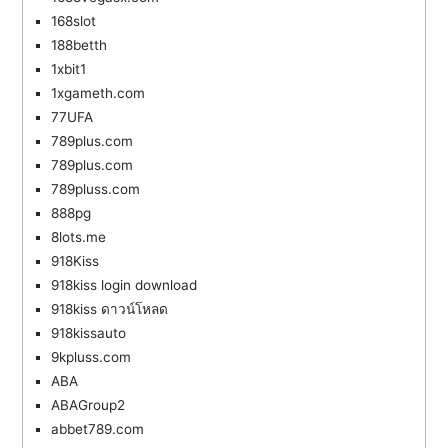
168slot
188betth
1xbit1
1xgameth.com
77UFA
789plus.com
789plus.com
789pluss.com
888pg
8lots.me
918Kiss
918kiss login download
918kiss ดาวน์โหลด
918kissauto
9kpluss.com
ABA
ABAGroup2
abbet789.com