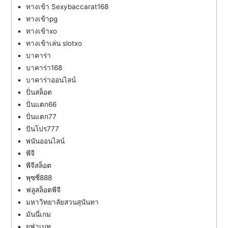
ทางเข้า Sexybaccarat168
ทางเข้าpg
ทางเข้าxo
ทางเข้าเล่น slotxo
บาคาร่า
บาคาร่า168
บาคาร่าออนไลน์
ปั่นสล็อต
ปั่นแตก66
ปั่นแตก77
ปันโปร777
พนันออนไลน์
พีจี
พีจีสล็อต
พุซซี่888
ฟลูสล็อตพีจี
มหาวิทยาลัยสวนสุนันทา
มันนี่เกม
ยูฟ่าเบท