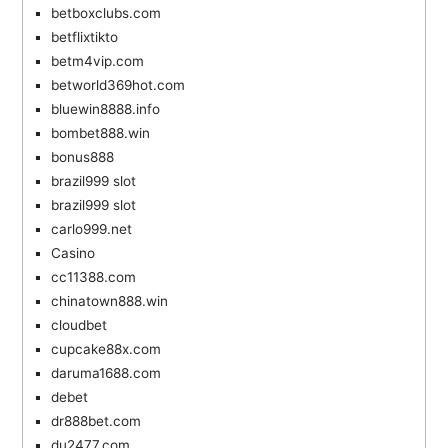
betboxclubs.com
betflixtikto
betm4vip.com
betworld369hot.com
bluewin8888.info
bombet888.win
bonus888
brazil999 slot
brazil999 slot
carlo999.net
Casino
cc11388.com
chinatown888.win
cloudbet
cupcake88x.com
daruma1688.com
debet
dr888bet.com
du2477.com