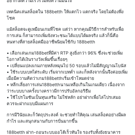
อยากได้ความเร็วรวมทั้งความมั่นใจ
เทคนิคเล่นสล็อตใน 188betth ให้แตกไว แตกจริง โดยไม่ต้องพึ่ง
โชค
แม้สล็อตจะดูเหมือนเกมที่โชค แต่ว่า หากคุณมีวิธีการสำหรับเพื่อ
การเล่น ก็สามารถเพิ่มจังหวะชนะได้แบบได้ผลจริง แล้วก็นี่คือ
หนทางที่สายสล็อตมืออาชีพนิยมใช้กับ 188betth
• เลือกเล่นเกม188betที่มีค่า RTP สูงยิ่งกว่า 96% ซึ่งจะช่วยเพิ่ม
โอกาสได้เงินรางวัลเพิ่มขึ้นเรื่อยๆ
• เปลี่ยนแปลงเกมภายหลังหมุนไป 50 รอบแล้วไม่มีสัญญาณโบนัส
• ใช้ระบบเบทไต่ระดับ เริ่มจากเบทต่ำ และก็หลังจากนั้นจึงค่อยเพิ่ม
เมื่อมีความคิดว่าเกม188betthเริ่มเข้าโหมดจ่าย
• หลีกเลี่ยงการเล่น188betthนานเหลือเกินในเกมเดียว เนื่องจาก
ว่าระบบบางครั้งบางคราวมีการปรับอัลกอริธึม
• ใช้โปรโมชันเป็นทุนเสริม ไม่ใช่หลัก อย่าฝากเพื่อไล่โปรเสมอ
ควรจะฝากแบบมีแผนการ
การมีวินัยและก็วัตถุประสงค์ จะช่วยทำให้คุณ เล่นสล็อตอย่างมีผล
กำไร และสนุกสนานกับการปั่นมากขึ้น
188betth ฝาก-ถอนระบบออโต้เร็วทันใจ รองรับทั้งยังธนาคาร