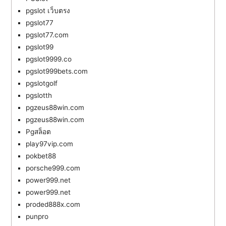
pgslot เว็บตรง
pgslot77
pgslot77.com
pgslot99
pgslot9999.co
pgslot999bets.com
pgslotgolf
pgslotth
pgzeus88win.com
pgzeus88win.com
Pgสล็อต
play97vip.com
pokbet88
porsche999.com
power999.net
power999.net
proded888x.com
punpro