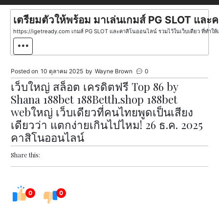
Skip
to
เตรียมตัวให้พร้อม มาเล่นเกมส์ PG SLOT แล
content
https://igetready.com เกมส์ PG SLOT และคาสิโนออนไลน์ รวมไว้ในเว็บเดียว ที่ทำให้เ
Posted on
10 ตุลาคม 2025
by
Wayne Brown
0
เว็บใหญ่ สล็อต เครดิตฟรี Top 86 by
Shana 188bet 188Betth.shop 188bet
webใหญ่ เว็บเดียวที่คนไทยพูดเป็นเสียง
เดียวว่า แตกง่ายเกินไปไหม! 26 ธ.ค. 2025
คาสิโนออนไลน์
Share this:
0
0