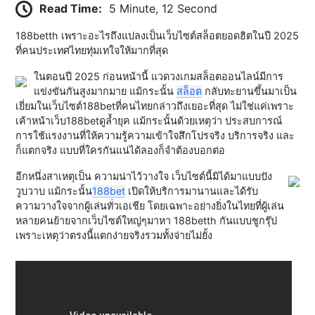
Read Time:
5 Minute, 12 Second
188betth เพราะอะไรถึงแปลงเป็นเว็บไซต์สล็อตยอดฮิตในปี 2025
ที่คนประเทศไทยทุ่มเทใจให้มากที่สุด
ในตอนปี 2025 ก่อนหน้านี้ แวดวงเกมสล็อตออนไลน์มีการ
แข่งขันกันสูงมากมาย แม้กระนั้น
สล็อต
กลับทะยานขึ้นมาเป็น
เยี่ยมในเว็บไซต์188betที่คนไทยกล่าวถึงเยอะที่สุด ไม่ใช่แค่เพราะ
เค้าหน้าเว็บ188betดูล้ำยุค แม้กระนั้นด้วยเหตุว่า ประสบการณ์
การใช้แรงงานที่ให้ความรู้ความเข้าใจสึกโปรจริง บริการจริง และ
ก็แตกจริง แบบที่ใครกันแน่ได้ลองก็จำต้องบอกต่อ
อีกหนึ่งสาเหตุเป็น ความน่าไว้วางใจ เว็บไซต์นี้มิได้มาแบบปัง
วูบวาบ แม้กระนั้น
188bet
เปิดให้บริการมานานและได้รับ
ความวางใจจากผู้เล่นทั่วเอเชีย โดยเฉพาะอย่างยิ่งในไทยที่ผู้เล่น
หลายคนย้ายจากเว็บไซต์ใหญ่ๆมาหา 188betth กันแบบชูกรุ๊ป
เพราะเหตุว่าตรงนี้แตกง่ายจริงรวมทั้งจ่ายไม่ยั้ง