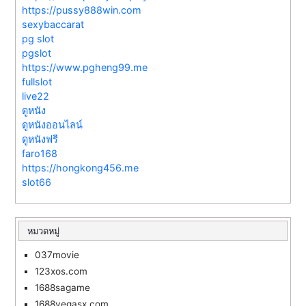
https://pussy888win.com
sexybaccarat
pg slot
pgslot
https://www.pgheng99.me
fullslot
live22
ดูหนัง
ดูหนังออนไลน์
ดูหนังฟรี
faro168
https://hongkong456.me
slot66
หมวดหมู่
037movie
123xos.com
1688sagame
1688vegasx.com