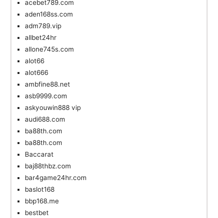
acebet789.com
aden168ss.com
adm789.vip
allbet24hr
allone745s.com
alot66
alot666
ambfine88.net
asb9999.com
askyouwin888 vip
audi688.com
ba88th.com
ba88th.com
Baccarat
baj88thbz.com
bar4game24hr.com
baslot168
bbp168.me
bestbet