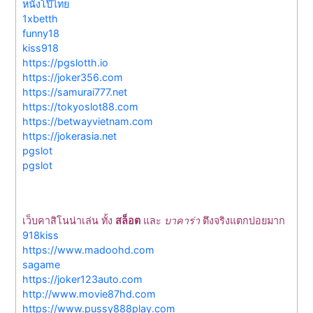
หนังโป๊ไทย
1xbetth
funny18
kiss918
https://pgslotth.io
https://joker356.com
https://samurai777.net
https://tokyoslot88.com
https://betwayvietnam.com
https://jokerasia.net
pgslot
pgslot
เว็บคาสิโนน่าเล่น ทั้ง
สล็อต
และ
บาคาร่า
ตึงจริงแตกบ่อยมาก
918kiss
https://www.madoohd.com
sagame
https://joker123auto.com
http://www.movie87hd.com
https://www.pussy888play.com