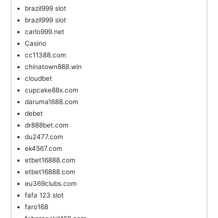
brazil999 slot
brazil999 slot
carlo999.net
Casino
cc11388.com
chinatown888.win
cloudbet
cupcake88x.com
daruma1688.com
debet
dr888bet.com
du2477.com
ek4567.com
etbet16888.com
etbet16888.com
eu369clubs.com
fafa 123 slot
faro168