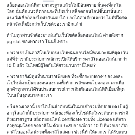
สล็อตออนไลน์ที่ตามมาตรฐานแล้วก็ไม่มีอันตราย มั่นคงที่สุดใน
โลก นั่นคือแนวคิดก่อนจะที่เปิดเว็บ สล็อตออนไลน์ขึ้นมานั่นเอง
แรง ไม่เชื่อก็ลองไปตำกันมองได้ บอกได้คำเดียวเลยว่า ไม่มีที่ใดจัด
หนักจัดเต็มยิ่งกว่าเว็บไซต์ของเราอีกแล้ว!
ทำไมทุกท่านจำต้องมาเล่นกับเว็บไซต์สล็อตออนไลน์ ค่ายดังจาก
pg slot ของพวกเรา โน่นก็เพราะ
• พวกเราเป็นคาสิโนเว็บตรง เว็บพนันออนไลน์ที่เหมาะสมที่สุด เว้น
แต่ที่ว่าเรามีประสบการณ์การเปิดให้บริการคาสิโนออนไลน์มากว่า
10 ปี แล้ว ในไทยมีผู้ใดกันให้ยาวนานกว่านี้ไหม!?
• พวกเรายังมีทุนที่หนามากเพียงพอ ที่จะซื้อระบบต่างๆของแต่ละ
เว็บไซต์มาเป็นของตนเองรวมทั้งทำการอัพเดทเว็บตลอดเวลาเพื่อ
ลูกค้าทุกท่านได้รับประสบการณ์การเดิมพันออนไลน์ที่ดีเยี่ยมที่สุด
โน่นเป็นจุดหมายของเรา
• ในช่วงเวลานี้ เราได้เป็นลำดับหนึ่งในมาเก๊ารวมทั้งปอยเปด เป็นผู้
อาวุโสแล้วก็มีประสบการณ์เยอะที่สุดเว็บไซต์นึงในระดับนานาชาติ
ด้วยมาตรฐาน สล็อตออนไลน์ certificate รวมทั้ง License แท้จาก
ทั่วทุกมุมโลกของคาสิโน ด้วยประสบการณ์กว่า 10 ปี ที่พวกเราเปิด
คาสิโนออนไลน์รวมทั้งคาสิโนสดมา ช่วงนี้ทำให้พวกเราได้รับแทบ