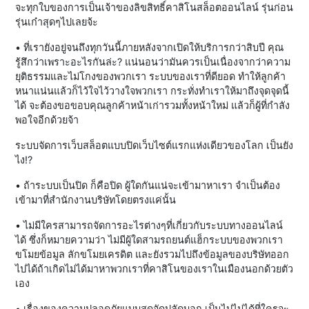
จะทุกใบของการเป็นเจ้าของลิขสิทธิ์คาสิโนสล็อตออนไลน์ รุ่นก่อน
รุ่นเก๋าสุดๆไปเลยจ้ะ
• ที่เรายังอยู่จนถึงทุกวันนี้ภายหลังจากเปิดให้บริการกว่าสิบปี คุณ
รู้สึกว่าเพราะอะไรกันล่ะ? แน่นอนว่ามันควรเป็นเนื่องจากว่าความ
ยุติธรรมและไม่โกงของพวกเรา ระบบของเราที่ดียอด ทำให้ลูกค้า
หนาแน่นแล้วก็ไว้ใจไว้วางใจพวกเรา กระทั่งทำเราให้มาถึงจุดจุดนี้
ได้ จะต้องขอขอบคุณลูกค้าหน้าเก่ารวมทั้งหน้าใหม่ แล้วก็ผู้ที่กำลัง
พอใจอีกด้วยจ้า
ระบบจัดการเว็บสล็อตแบบปิดเว็บไซต์แรกแห่งเดียวของโลก เป็นยัง
ไง!?
• ถ้าระบบเป็นปิด ก็คือปิด ผู้ใดกันแน่จะเข้ามาหาเรา จำเป็นต้อง
เข้ามาที่สำนักงานบริษัทโดยตรงแค่นั้น
• ไม่มีใครสามารถจัดการอะไรต่างๆที่เกี่ยวกับระบบทางออนไลน์
ได้ ซึ่งก็หมายความว่า ไม่มีผู้ใดสามรถยนต์แฮ็กระบบของพวกเรา
ขโมยข้อมูล ลักขโมยเครดิต และยังรวมไปถึงข้อมูลของบริษัทออก
ไปได้ถ้าเกิดไม่ได้มาหาพวกเราที่คาสิโนของเราในเมืองนอกด้วยตัว
เอง
• เรื่องของความปลอดภัยแบบสุดจัดปลัดบอก เป็นไปไม่ได้ที่ใครจะ