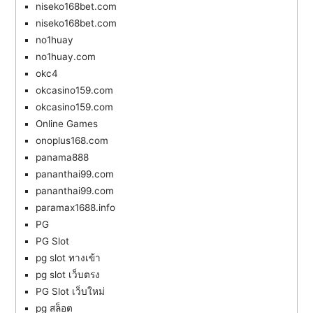
niseko168bet.com
niseko168bet.com
no1huay
no1huay.com
okc4
okcasino159.com
okcasino159.com
Online Games
onoplus168.com
panama888
pananthai99.com
pananthai99.com
paramax1688.info
PG
PG Slot
pg slot ทางเข้า
pg slot เว็บตรง
PG Slot เว็บใหม่
pg สล็อต