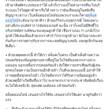
เข้ามาสัมผัสระบบของเราได้ แล้วก็เราเองก็ไม่สามารถที่จะไปแก้
ระบบอะไรไม่ดูตาม้าตาเรือได้ เพราะว่ามันเขียนอยู่ในหนังสือ
สัญญาระหว่าง เว็บสล็อตออนไลน์ของพวกเราและก็ค่าย
สล็อต
ออนไลน์
ระดับนานาชาติว่า ห้ามแก้ไขระบบทุกกรณี โดยเฉพาะ
อย่างยิ่งระบบอัตราการสุ่มของเกมส์ ฉะนั้น เราก็เลยไม่มีสิทธิ์ไป
ปรับเรทอัตราแพ้ชนะของคุณลูกค้าได้ เชื่อเราเถอะว่า แกล้งโกง
ลูกค้าให้เล่นเสียแล้วพวกเราทำกำไรจากลูกค้ามา ยังไม่อาจจะเท่า
กันกับการจ่ายค่าปรับจากการละเลยสัญญาเลยจ้ะ แพงหูเลิกกันเลย
ทีเดียว
• ด้วยเหตุผลพวกนี้ ทำให้เรา สล็อตเว็บตรง เป็นตัวเต็งด้านความ
ปลอดภัยของข้อมูลทุกๆอย่างที่อยู่ในเว็บไซต์ของพวกเราอย่าง
แน่นอน นอกเหนือจากปลอดภัยแล้ว ยังให้ความเท่าเทียมกับผู้เล่น
ทุกคนโดยความเป็นธรรมอีกด้วยจ้า เว็บดีๆแจ่มๆแบบนี้ อย่าทำให้
เราหลุดมือทุกคนไปน้า เว็บไซต์พวกเราได้รับความนิยมอยู่แล้ว
ด้วยเหตุนี้ถ้าเกิดลืมชื่อเราไป จะหาพวกเราจากประชาสัมพันธ์เกือบ
จะไม่ได้เลยจ๊ะจ๊ะ สุดแต่ดวงเด้อออ แล้วพบกันจ้า
สล็อตออนไลน์ เล่นอย่างไรให้ปัง เล่นอย่างไรให้แตก มาดูกันดีกว่า
แรง
ที่จริงแล้วการจะสล็อตให้ปัง มิได้อยู่ที่สูตรซักเท่าไหร่ สล็อตจะ