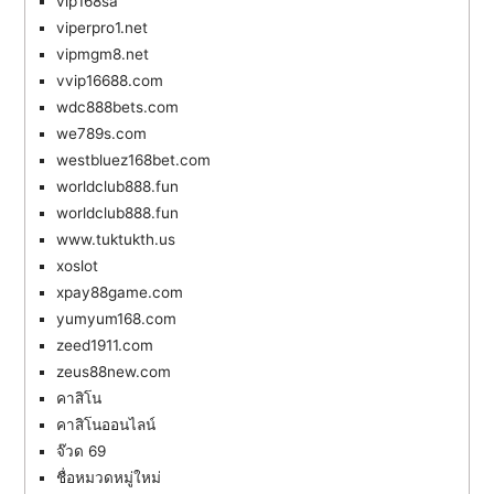
vip168sa
viperpro1.net
vipmgm8.net
vvip16688.com
wdc888bets.com
we789s.com
westbluez168bet.com
worldclub888.fun
worldclub888.fun
www.tuktukth.us
xoslot
xpay88game.com
yumyum168.com
zeed1911.com
zeus88new.com
คาสิโน
คาสิโนออนไลน์
จ๊วด 69
ชื่อหมวดหมู่ใหม่