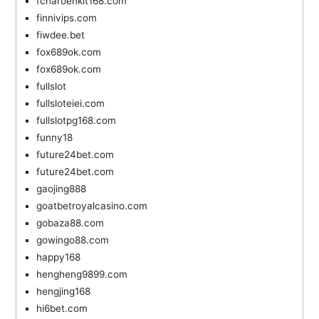
fcharoenkit168.com
finnivips.com
fiwdee.bet
fox689ok.com
fox689ok.com
fullslot
fullsloteiei.com
fullslotpg168.com
funny18
future24bet.com
future24bet.com
gaojing888
goatbetroyalcasino.com
gobaza88.com
gowingo88.com
happy168
hengheng9899.com
hengjing168
hi6bet.com