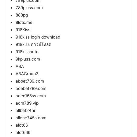
789plus.com
789pluss.com
888pg
8lots.me
918Kiss
918kiss login download
918kiss ดาวน์โหลด
918kissauto
9kpluss.com
ABA
ABAGroup2
abbet789.com
acebet789.com
aden168ss.com
adm789.vip
allbet24hr
allone745s.com
alot66
alot666