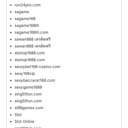
run24pro.com
sagame
sagame168
sagame168th
sagame168th.com
sawan888 เครดิตฟรี
sawan888 เครดิตฟรี
sbotop1688.com
sbotop1688.com
sexxybet168-casino.com
sexy168vip
sexybaccarat168.com
sexygame1688
sing55fun.com
sing55fun.com
sl99games.com
Slot
Slot Online