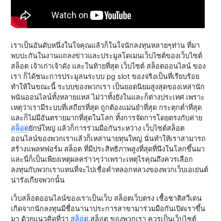
เราเป็นอันดับหนึ่งในใจคุณแล้วก็ในใจนักลงทุนหลายๆท่าน ที่มา
พบปะกันในงานแถลงข่าวและประมูลโดเมนเว็บไซต์ของเว็บไซต์
สล็อต เจ้าเก่าเจ้าดัง และในท้ายที่สุด เว็บไซต์ สล็อตออนไลน์ ของ
เรา ก็ได้ชนะการประมูลนระบบ pg slot ของจริงเป็นที่เรียบร้อย
ทำให้ในขณะนี้ ระบบของพวกเรา เป็นยอดนิยมสูงสุดของเหล่านัก
พนันออนไลน์ทั้งหลายแหล่ ไม่ว่าทั้งยังในและก็ต่างประเทศ เพราะ
เหตุว่าเรามีระบบที่เสถียรที่สุด ถูกต้องแม่นยำที่สุด กระตุกต่ำที่สุด
และก็ไม่มีอันตรายมากที่สุดในโลก ทั้งการจัดการโดยตรงกับค่าย
สล็อต
ยักษ์ใหญ่ แล้วก็การร่วมมือกันระหว่าง เว็บไซต์สล็อต
ออนไลน์ของพวกเราแล้วก็เหล่านายทุนใหญ่ นั่นทำให้เราสามารถ
สร้างแพลทฟอร์ม สล็อต ที่มีประสิทธิภาพสูงที่สุดที่นึงในโลกขึ้นมา
และนี่ก็เป็นเพียงเหตุผลคร่าวๆว่าเพราะเหตุไรคุณถึงควรเลือก
ลงทุนกับพวกเราแทนที่จะไปเชื่อคำหลอกหลวงของพวกเว็บเอเย่นต์
น่ารังเกียจพวกนั้น
เว็บสล็อตออนไลน์ของเราเป็นเว็บ สล็อตเว็บตรง เชื้อชาติสวีเดน
เกิดจากนักลงทุนมีชื่อนานาประการสาขามาร่วมมือกันเปิดเราขึ้น
มา ด้วยแนวคิดที่ว่า
สล็อต
สล็อต ของพวกเรา ควรเป็นเว็บไซต์