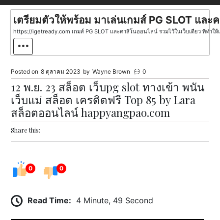
Skip
to
เตรียมตัวให้พร้อม มาเล่นเกมส์ PG SLOT แล
content
https://igetready.com เกมส์ PG SLOT และคาสิโนออนไลน์ รวมไว้ในเว็บเดียว ที่ทำให้เ
Posted on
8 ตุลาคม 2023
by
Wayne Brown
0
12 พ.ย. 23 สล็อต เว็บpg slot ทางเข้า พนัน
เว็บแม่ สล็อต เครดิตฟรี Top 85 by Lara
สล็อตออนไลน์ happyangpao.com
Share this:
0
0
Read Time:
4 Minute, 49 Second