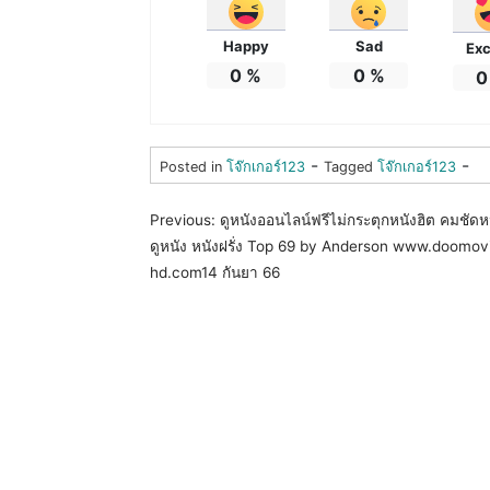
Happy
Sad
Exc
0
%
0
%
0
-
-
Posted in
โจ๊กเกอร์123
Tagged
โจ๊กเกอร์123
แ
Previous:
ดูหนังออนไลน์ฟรีไม่กระตุกหนังฮิต คมชัดห
ดูหนัง หนังฝรั่ง Top 69 by Anderson www.doomov
น
hd.com14 กันยา 66
ะ
แ
น
ว
เ