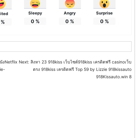
Sleepy
Angry
Surprise
ited
0
%
0
%
0
%
%
นังNetflix
Next:
สิงหา 23 918kiss เว็บไซต์918kiss เครดิตฟรี casinoเว็บ
ie-
ตรง 918kiss เครดิตฟรี Top 59 by Lizzie 918kissauto
918Kissauto.win 8