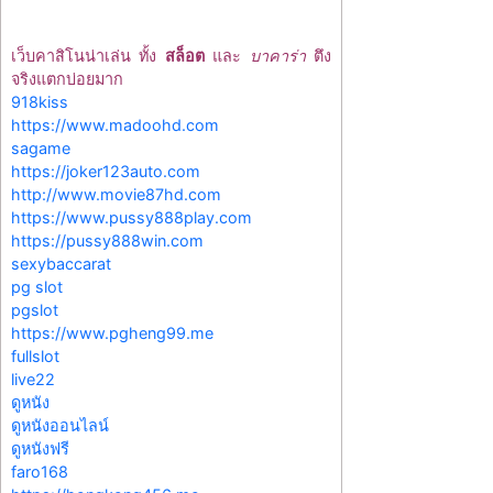
เว็บคาสิโนน่าเล่น ทั้ง
สล็อต
และ
บาคาร่า
ตึง
จริงแตกบ่อยมาก
918kiss
https://www.madoohd.com
sagame
https://joker123auto.com
http://www.movie87hd.com
https://www.pussy888play.com
https://pussy888win.com
sexybaccarat
pg slot
pgslot
https://www.pgheng99.me
fullslot
live22
ดูหนัง
ดูหนังออนไลน์
ดูหนังฟรี
faro168