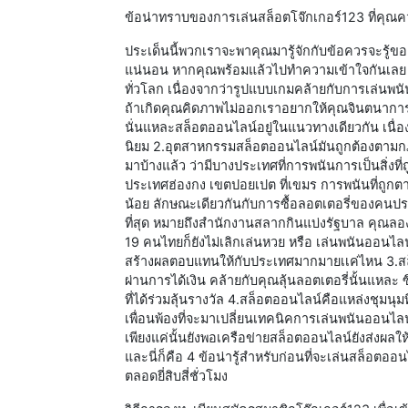
ข้อน่าทราบของการเล่นสล็อตโจ๊กเกอร์123 ที่คุณควร
ประเด็นนี้พวกเราจะพาคุณมารู้จักกับข้อควรจะรู้ขอ
แน่นอน หากคุณพร้อมแล้วไปทำความเข้าใจกันเลย 1
ทั่วโลก เนื่องจากว่ารูปแบบเกมคล้ายกับการเล่นพ
ถ้าเกิดคุณคิดภาพไม่ออกเราอยากให้คุณจินตนาการว
นั่นแหละสล็อตออนไลน์อยู่ในแนวทางเดียวกัน เนื่
นิยม 2.อุตสาหกรรมสล็อตออนไลน์มันถูกต้องตามก
มาบ้างแล้ว ว่ามีบางประเทศที่การพนันการเป็นสิ่งท
ประเทศฮ่องกง เขตปอยเปต ที่เขมร การพนันที่ถูกต
น้อย ลักษณะเดียวกันกับการซื้อลอตเตอรี่ของคนประเ
ที่สุด หมายถึงสำนักงานสลากกินแบ่งรัฐบาล คุณลอง
19 คนไทยก็ยังไม่เลิกเล่นหวย หรือ เล่นพนันออนไล
สร้างผลตอบแทนให้กับประเทศมากมายเเค่ไหน 3.สล็
ผ่านการได้เงิน คล้ายกับคุณลุ้นลอตเตอรี่นั้นแหละ ซ
ที่ได้ร่วมลุ้นรางวัล 4.สล็อตออนไลน์คือแหล่งชุมนุมที
เพื่อนพ้องที่จะมาเปลี่ยนเทคนิคการเล่นพนันออนไลน์
เพียงแค่นั้นยังพอเครือข่ายสล็อตออนไลน์ยังส่งผล
และนี่ก็คือ 4 ข้อน่ารู้สำหรับก่อนที่จะเล่นสล็อต
ตลอดยี่สิบสี่ชั่วโมง