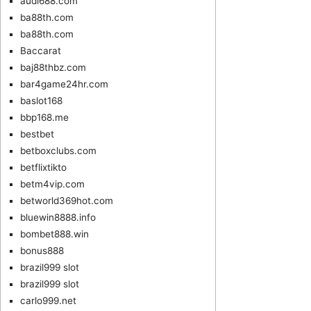
audi688.com
ba88th.com
ba88th.com
Baccarat
baj88thbz.com
bar4game24hr.com
baslot168
bbp168.me
bestbet
betboxclubs.com
betflixtikto
betm4vip.com
betworld369hot.com
bluewin8888.info
bombet888.win
bonus888
brazil999 slot
brazil999 slot
carlo999.net