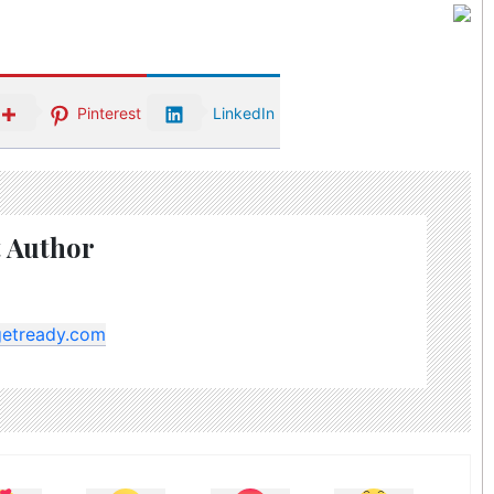
Pinterest
LinkedIn
 Author
getready.com