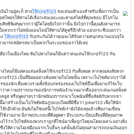
งินไวอยู่ละก็ ทาง
โจ๊กเกอร์123
ขอเสนอตัวเองสำหรับเพื่อการเป็น
ล็อตใหม่ๆให้ท่านได้เลือกเล่นเยอะแยะตามสไตล์ที่คุณชอบ มีโปรโม
ิทธิพิเศษมากกว่าผู้ใดโดยยิ่งไปกว่านั้น ยิ่งไปกว่านี้คุณยังสามารถ
ื่อพวกเราไม่หนังออนไลน์ให้ท่านได้ดูฟรีอีกด้วย แอบกระซิบบอกว่า
่อง
โจ๊กเกอร์123
รับประกันได้ว่าคุณจะได้รับความสนุกสนานแบบจุใจ
นี้สามารถสมัครสมาเป็นพวกในระบบของเราได้เลย
ดียวในเมืองไทย หันไปทางไหนก็มีแต่ว่าคนเล่นโจ๊กเกอร์123 กัน
ทางไหนก็มีแต่คนเล่นสล็อตโจ๊กเกอร์123 กันทั้งหมด หากคุณสงสัยพวก
กอร์123 เป็นที่นิยมอย่างล้นหลามในไทยนั้น เพราะเว็บไซต์พวกเราได้
การของนักเสี่ยงดวงรวมทั้งข้อบกพร่องของเว็บไซต์อื่นเพื่อมาแก้ไขเว็บ
ลมาว่าความปรารถนาของนักการพนันจำนวนมากคืออยากเล่นเกมสล็อต
รล็อคยูส หรือพูดง่ายๆว่านักพนันปรารถนาเว็บพนันที่ซื่อสัตย์กับพวกเขา
ี้มาสร้างเป็นเว็บไซต์พนันรูปแบบใหม่ที่มีชื่อว่า joker123 เพื่อให้นัก
โจ๊กอีกด้วย มันยังไม่ใช่แค่นี้เว็บไซต์เรายังได้ลงทุนจ้างทีมงานเขียน
ที่ใช้งานง่าย มีภาพประกอบที่ดึงดูดตา มีระบบระเบียบเสียงที่มีคุณภาพ
องไว้ว่าเว็บไซต์ของพวกเราถูกดีไซน์มาเพื่อถูกใจคุณโดยเฉพาะอย่างยิ่ง
่งให้ความไม่เหมือนจากเว็บอื่นๆ แค่นั้นยังไม่คุณสามารถถอนเงินออก
ด้เงินไปสู่บัญชีไม่เกินหนึ่งนาทีแน่นอน