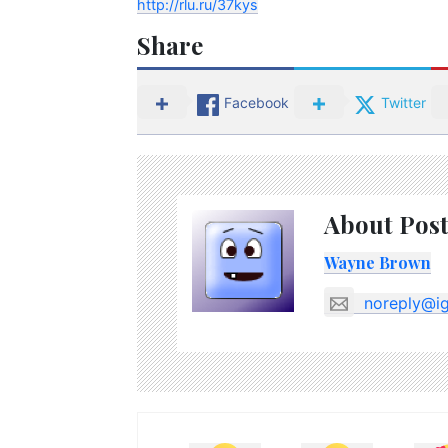
http://rlu.ru/37kys
Share
Facebook
Twitter
About Post
Wayne Brown
noreply@i