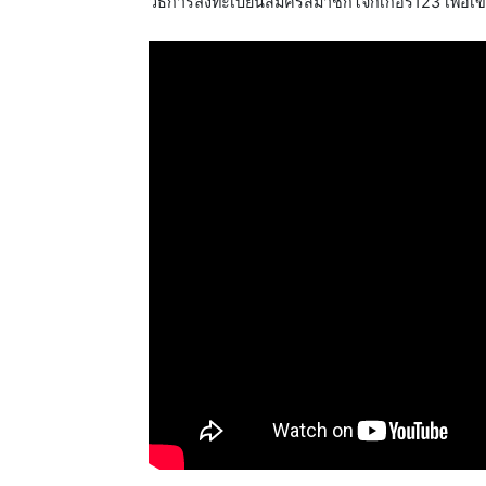
วิธีการลงทะเบียนสมัครสมาชิกโจ๊กเกอร์123 เพื่อ