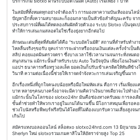
บริการเกม slotxo ผ่านระบบอัตโนมัติ (Auto) เริ่มเพียง 1 บาท
ในสมัยที่ทั้งหมดทุกอย่างจำต้องเร็ว การมองหาความบันเทิงออนไลน์
ปัญหาอีกทั้งความสบายและก็ออมกลายเป็นหัวข้อสำคัญนะครับ จา
ประสบการณ์ที่ผมได้ทดลองสัมผัสด้วยตัวเอง ระบบ Slotxo เป็นจุดเปลี
ทำให้การเล่นเกมสลอตไม่ใช่เรื่องยุ่งยากอีกต่อไป
ลักษณะเด่นที่สุดที่สัมผัสได้คือ “ระบบอัตโนมัติ” สถานที่สำหรับทำงา
ไหลลื่นจริงๆขอรับ ยุคเก่าการจะฝากหรือถอนเงินแต่ละครั้งจำเป็นต้
สลิป คอยแอดมินตรวจตรา ซึ่งบางเวลาใช้เวลานานจนกระทั่งหมดอ
สนุกสนาน แม้กระนั้นสำหรับระบบ Auto ในปัจจุบัน เพียงโอนเงินผ่
แอปฯ ธนาคารหรือทรูวอลเล็ต ยอดเงินก็ปรับเข้าเครดิตให้ทันทีข้างใน
วินาที ความต่อเนื่องนี้ช่วยให้เราจดจำจังหวะการเล่นเจริญขึ้นมาก
อีกเรื่องหนึ่งที่ถูกใจคนงบน้อยหรือมือใหม่หัดเล่น คือการ เริ่มเพียงแค
บาท หลายๆคนบางครั้งอาจจะมีความคิดว่าเงินบาทเดียวจะไปทำอะไ
แม้กระนั้นในโลกของ slotxo24hr มันคือช่องทางครับผม การลงเดิ
ขั้นต่ำช่วยทำให้พวกเราอยู่ในเกมได้นานขึ้น มีโอกาสหมุนเพื่อรอคอ
ช่วงโบนัสหรือฟีพบร์ฟรีสปินได้โดยที่ไม่ต้องแบกรับความเสี่ยงสูงจนก
เกินไป
สมัครแทงบอลออนไลน์ สล็อตxo slotxo24hrd.com 13 มิถุนายน 
Sherlyn ใหม่ slotxoรวมเกมคาสิโนให้อัตราจ่ายสูง Top 25