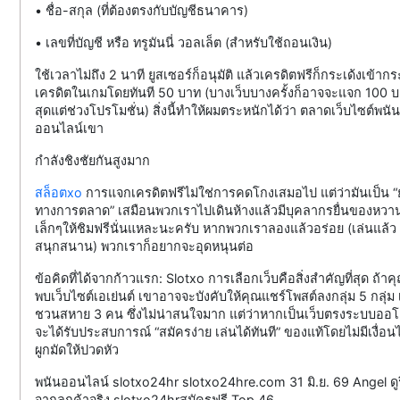
• ชื่อ-สกุล (ที่ต้องตรงกับบัญชีธนาคาร)
• เลขที่บัญชี หรือ ทรูมันนี่ วอลเล็ต (สำหรับใช้ถอนเงิน)
ใช้เวลาไม่ถึง 2 นาที ยูสเซอร์ก็อนุมัติ แล้วเครดิตฟรีก็กระเด้งเข้ากร
เครดิตในเกมโดยทันที 50 บาท (บางเว็บบางครั้งก็อาจจะแจก 100 
สุดแต่ช่วงโปรโมชั่น) สิ่งนี้ทำให้ผมตระหนักได้ว่า ตลาดเว็บไซต์พนั
ออนไลน์เขา
กำลังชิงชัยกันสูงมาก
สล็อตxo
การแจกเครดิตฟรีไม่ใช่การคดโกงเสมอไป แต่ว่ามันเป็น “ย
ทางการตลาด” เสมือนพวกเราไปเดินห้างแล้วมีบุคลากรยื่นของหวาน
เล็กๆให้ชิมฟรีนั่นแหละนะครับ หากพวกเราลองแล้วอร่อย (เล่นแล้ว
สนุกสนาน) พวกเราก็อยากจะอุดหนุนต่อ
ข้อคิดที่ได้จากก้าวแรก: Slotxo การเลือกเว็บคือสิ่งสำคัญที่สุด ถ้า
พบเว็บไซต์เอเย่นต์ เขาอาจจะบังคับให้คุณแชร์โพสต์ลงกลุ่ม 5 กลุ่ม 
ชวนสหาย 3 คน ซึ่งไม่น่าสนใจมาก แต่ว่าหากเป็นเว็บตรงระบบออโ
จะได้รับประสบการณ์ “สมัครง่าย เล่นได้ทันที” ของแท้โดยไม่มีเงื่อน
ผูกมัดให้ปวดหัว
พนันออนไลน์ slotxo24hr slotxo24hre.com 31 มิ.ย. 69 Angel ดูร
จากลูกค้าจริง slotxo24hrสมัครฟรี Top 46