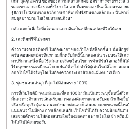
เกม” สุดๆนะครับ ข้อดีของความคลาสสิกคือ อัตราการจ่ายรางวัล 
ของเขาออกจะนิ่งรวมทั้งโปร่งใส จากที่ผมทดลองปั่นสล็อตมาหลายค
รู้สึกว่าโบนัสแทรกแล้วก็การเข้าฟีพบร์ฟรีสปินของสล็อตxo นั้นทำเ
สมดุลมากมาย ไม่เงียบหายจนถึงน่า
กลัว และก็เมื่อใดที่แจ็คพอตแตก มันเป็นเปลี่ยนแปลงชีวิตได้เลย
2. เครดิตฟรีที่ไม่จกตา
คำว่า “แจกเครดิตฟรี ไม่ต้องฝาก” ของเว็บไซต์สล็อตชั้น 1 นั้นมีอยู่จ
ครับ ตอนผมสมัครทีแรก ผมก็กดรับสิทธิ์นี้มาลองเล่น ระบบจะให้เคร
มาปริมาณหนึ่งเพื่อใช้เล่นเกมจริงๆเงื่อนไขการทำเทิร์นโอเวอร์ก็มิไ
ไร้มนุษยธรรมเหมือนเว็บเอเย่นต์ทั่วๆไป ทำให้ผู้เล่นใหม่มีโอกาสถอน
ออกไปใช้ได้จริงๆโดยไม่ต้องควักกระเป๋าตัวเองแม้แต่บาทเดียว
3. ชุมชนคนเล่นสูงที่สุด ไม่มีอันตราย 100%
การที่เว็บไซต์มี “คนเล่นเยอะที่สุด 100%” มันเป็นตัวระบุชั้นหนึ่งถึง
มั่นคงทางด้านการเงินครับผม ทดลองคิดภาพตามครับผม ถ้าเกิดเว็บไ
จริง หรือทุจริตผู้เล่น คนจะยังบอกต่อและก็เล่นเยอะแยะขนาดนี้ไหม
แน่นอนว่าไม่มีทาง การเลือกเล่นกับเว็บไซต์ที่ได้รับความนิยมอันดับ 
เลยช่วยตัดความไม่ค่อยสบายใจเรื่องยอดหาย ฝากเงินไม่เข้า หรือเบิ
ไม่ได้ไปได้เลยขอรับ