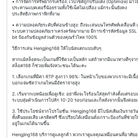
• การจัดการทรัพยากรเครื่อง: เว็บไซต์ถูกปรับแต่ง (Optimize) มาให
ประทานแบตเตอรี่น้อยรวมทั้งใช้เน็ตไม่เปลือง แม้กระนั้นยังคง
ประสิทธิภาพกราฟิกที่งาม
• ความปลอดภัยระดับที่ค่อนข้างสูง: ถึงจะเล่นบนโทรศัพท์เคลื่อนที่ แ
ระบบความปลอดภัยเราเคร่งครัดมากมาย มีการเข้ารหัสข้อมูล SSL
bit ป้องกันข้อมูลส่วนตัวของคุณรั่วไหล 100%
วิธีการเล่น Hengjing168 ให้โบนัสแตกแบบสับๆ
หากแม้สล็อตจะเป็นเกมที่ใช้ดวงเป็นหลัก แต่ถ้าหากมีแนวทางดีๆจา
สล็อต168 ก็ช่วยเพิ่มจังหวะชนะได้นะคะ
1. เลือกเกมที่มีค่า RTP สูงกว่า 96%: ในหน้าเว็บของพวกเราจะมีเนื
บอกแจ่มชัดว่าเกมไหนมีอัตราจ่ายสูง
2. เริ่มจากเบทน้อยเพื่อดูเชิง: อย่าพึ่งจะใจร้อนใส่สุดกำลังตั้งแต่รอบ
ระบบสุ่มดำเนินการไปสัก 10-20 รอบก่อนและก็หลังจากนั้นจึงค่อยเ
3. ใช้ประโยชน์จากโปรโมชั่น: Hengjing168 มีโบนัสเติมเงินรายวั
ทั้งคืนยอดเสีย เครดิตฟรี ซึ่งเปรียบได้เสมือนดั่งเกราะป้องกันที่ช่วยใ
อยู่ในเกมได้นานขึ้น
Hengjing168 บริการดูแลลูกค้า พวกเราดูแลคุณเหมือนคนที่อาศัยอย