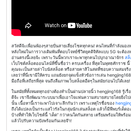
สวัสดีจ้ะเพื่อนพ้องๆสายปั่นสายเสี่ยงโชคทุกคน! คนไหนที่กำลังมอง
หลังใหม่ในการวางเดิมพันที่ตอบโจทย์ชีวิตยุคดิจิทัลแบบ 5G จะต้องห
อ่านตรงนี้เลยจ้ะ เพราะวันนี้พวกเราจะพาทุกคนไปบุกอาณาจักร
สล
เว็บไซต์สล็อตออนไลน์ที่ขึ้นชื่อว่า ครบเครื่อง ที่สุดในพุทธศักราช นี้ 
คุณจะเป็นสายล่าโบนัสสล็อต หรือสายคาสิโนสดที่ชอบความสมจริ
เลยว่าที่นี่เขามีให้ครบ แถมยังยกจุดแข็งหัวข้อการเล่น hengjing168
มือถือที่เสถียรที่สุด จนถึงลืมภาพเว็บสล็อตอืดๆในสมัยก่อนไปได้เลย!
ในสมัยที่ทั้งหมดทุกอย่างต้องทำเป็นผ่านปลายนิ้ว hengjing168 รู้เรื่อง
ดีจ้ะ เขาจึงพัฒนาระบบมาเพื่อเอาใจแฟนความสบายสบายโดยยิ่งไป
นั้น เนื้อหานี้เราจะพาไปเจาะลึกกันว่า เพราะเหตุไรชื่อของ
hengjin
ถึงได้แปลงเป็นกระแสไวรัลในกลุ่มนักเล่นสล็อต แล้วก็มีฟีพบร์เด็ดอ
บ้างที่ทำให้เว็บไซต์นี้ “เด็ด” กว่าคนใดกันสหาย เตรียมพร้อมให้พร้อม
แล้วไปรับความปังพร้อมกันเลยจ๊า!