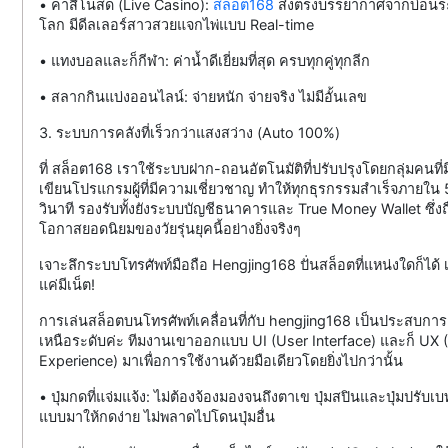
• คาสิโนสด (Live Casino):
สล็อต168
ส่งตรงบรรยากาศจากบ่อนร
โลก มีดีลเลอร์สาวสวยแจกไพ่แบบ Real-time
• แทงบอลและก็กีฬา: ค่าน้ำดีเยี่ยมที่สุด ครบทุกคู่ทุกลีก
• สลากกินแบ่งออนไลน์: จ่ายหนัก จ่ายจริง ไม่มีอั้นเลข
3. ระบบการคลังที่เร็วกว่าแสงสว่าง (Auto 100%)
ที่ สล็อต168 เราใช้ระบบฝาก-ถอนอัตโนมัติที่ปรับปรุงโดยกลุ่มคนที่มี
เขียนโปรแกรมผู้ที่มีความเชี่ยวชาญ ทำให้ทุกธุรกรรมสำเร็จภายใน
วินาที รองรับทั้งยังระบบบัญชีธนาคารและ True Money Wallet ซึ่งถ
โอกาสยอดนิยมของวัยรุ่นยุคนี้อย่างยิ่งจริงๆ
เจาะลึกระบบโทรศัพท์มือถือ Hengjing168 ปั่นสล็อตที่แหน่งใดก็ได้ เ
แค่มีเน็ต!
การเล่นสล็อตบนโทรศัพท์เคลื่อนที่กับ hengjing168 เป็นประสบการณ
เหนือระดับค่ะ ทีมงานเขาออกแบบ UI (User Interface) และก็ UX 
Experience) มาเพื่อการใช้งานด้วยมือเดียวโดยยิ่งไปกว่านั้น
• ปุ่มกดที่แจ่มแจ้ง: ไม่ต้องจ้องมองจนถึงตาเข ปุ่มสปินและปุ่มปรับ
แบบมาให้กดง่าย ไม่พลาดไปโดนปุ่มอื่น