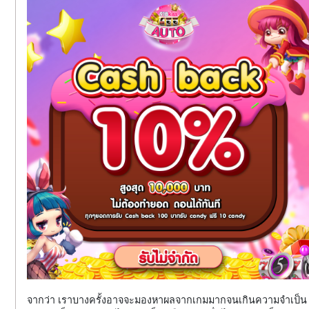
จากว่า เราบางครั้งอาจจะมองหาผลจากเกมมากจนเกินความจำเป็น 