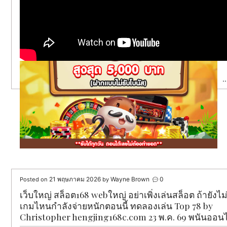
21 พฤษภาคม 2026
Wayne Brown
0
Posted on
by
เว็บใหญ่ สล็อต168 webใหญ่ อย่าเพิ่งเล่นสล็อต ถ้ายังไม่ร
เกมไหนกำลังจ่ายหนักตอนนี้ ทดลองเล่น Top 78 by
Christopher hengjing168c.com 23 พ.ค. 69 พนันออน