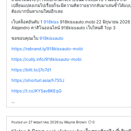
เปลี่ยนแปลงเกมไปเรื่อยก็จะมีความคิดว่าอยากกลับมาเล่นซ้ำได้แบบ
ต้องบากบั่นหาเกมใหม่อีกเลย
เว็บสล็อตอันดับ 1
918kiss
918kissauto.mobi 22 มิถุนายน 2026
Alejandro คาสิโนออนไลน์ 918kissauto เว็บไหนดี Top 3
ขอขอบคุณเว็บ
918kissauto
https://rebrand.ly/918kissauto-mobi
https://cutly.info/918kissauto-mobi
https://bitt.to/j7o7d1
https://shorturl.asia/h7S5J
https://t.co/KYSavBKEqG
…
27 พฤษภาคม 2026
Wayne Brown
0
Posted on
by
Slotxo 8 มิถุนา 2026 slotxo24hr เว็บตรงตัวจริง ที่เดิมพ