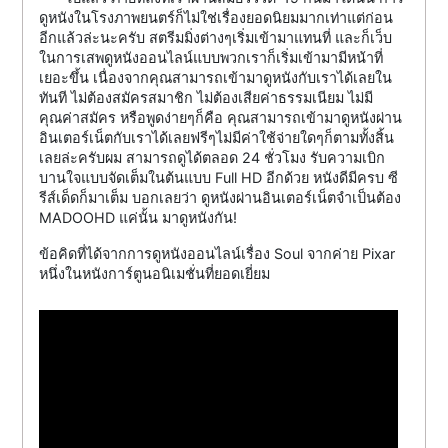
ดูหนังในโรงภาพยนตร์ก็ไม่ใช่เรื่องยอดนิยมมากเท่าแต่ก่อน
อีกแล้วล่ะนะครับ สตรีมมิ่งต่างๆเริ่มเข้ามาแทนที่ และก็เว็บ
ในการเสพดูหนังออนไลน์แบบพวกเราก็เริ่มเข้ามามีหน้าที่
เยอะขึ้น เนื่องจากคุณสามารถเข้ามาดูหนังกับเราได้เลยใน
ทันที ไม่ต้องสมัครสมาชิก ไม่ต้องเสียค่าธรรมเนียม ไม่มี
คุณค่าสมัคร หรือพูดง่ายๆก็คือ คุณสามารถเข้ามาดูหนังผ่าน
อินเตอร์เน็ตกับเราได้เลยฟรีๆไม่มีค่าใช้จ่ายใดๆก็ตามทั้งสิ้น
เลยล่ะครับผม สามารถดูได้ตลอด 24 ชั่วโมง รับความเบิก
บานใจแบบจัดเต็มในต้นแบบ Full HD อีกด้วย หนังดีมีครบ ซี
รีส์เด็ดก็มาเต็ม บอกเลยว่า ดูหนังผ่านอินเตอร์เน็ตจำเป็นต้อง
MADOOHD แค่นั้น มาดูหนังกัน!
ข้อคิดที่ได้จากการดูหนังออนไลน์เรื่อง Soul จากค่าย Pixar
หนึ่งในหนังการ์ตูนอนิเมชั่นที่ยอดเยี่ยม