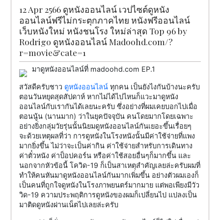
12 Apr 2566 ดูหนังออนไลน์ เวปไซต์ดูหนัง
ออนไลน์ฟรีไม่กระตุกภาคไทย หนังฟรีออนไลน์
เว็บหนังใหม่ หนังชนโรง ใหม่ล่าสุด Top 96 by
Rodrigo ดูหนังออนไลน์ Madoohd.com/?
r=movie&cate=1
มาดูหนังออนไลน์ที่ madoohd.com EP.1
สวัสดีครับชาว
ดูหนังออนไลน์
ทุกคน เป็นยังไงกันบ้างนะครับ
ตอนวันหยุดสุดสัปดาห์ หากไม่ได้ไปไหนก็แวะมาดูหนัง
ออนไลน์กับเรากันได้เลยนะครับ ซึ่งอย่างที่ผมเคยบอกไปเมื่อ
ตอนนู้น (นานมาก) ว่าในยุคปัจจุบัน คนโดยมากโดยเฉพาะ
อย่างยิ่งกลุ่มวัยรุ่นนั้นนิยมดูหนังออนไลน์กันเยอะขึ้นเรื่อยๆ
จะด้วยเหตุผลที่ว่า การดูหนังในโรงหนังนั้นมีค่าใช้จ่ายที่แพง
มากยิ่งขึ้น ไม่ว่าจะเป็นค่ากิน ค่าใช้จ่ายสำหรับการเดินทาง
ค่าตั๋วหนัง ค่าป็อปคอร์น หรือค่าใช้สอยอื่นๆก็มากขึ้น และ
นอกจากหัวข้อนี้ โควิด-19 ก็เป็นสาเหตุสำคัญเลยล่ะครับผมที่
ทำให้คนหันมาดูหนังออนไลน์กันมากเพิ่มขึ้น อย่างตัวผมเองก็
เป็นคนที่ถูกใจดูหนังในโรงภาพยนตร์มากมาย แต่พอเพียงมีวัว
วิด-19 ความประพฤติการดูหนังของผมก็เปลี่ยนไป แปลงเป็น
มาติดดูหนังผ่านเน็ตไปเลยล่ะครับ