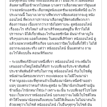
อื่นๆทุกคนบางทีอาจจะมองเห็นได้ว่า มันมั่วซั้วรวมทั้งมีหนัง
ล้นหลามที่ไม่เข้าพวกไปหมด บางคราวเลือกหมวดการ์ตูนแต่
ว่าเจอหนักแอคชัน เลือกหมู่หนังแอคชันเจอหนังดิสนีย์ อะไร
ประมาณนี้ ในบางเวลาบางทีพวกเราเพียงแค่อยากจะดู หนัง
ออนไลน์ ที่พวกเราปรารถนาเลือกหมู่ให้ตรงดังที่พวกเรา
ต้องการมอง เนื่องจากว่าเรายังไม่ทราบจะ ดูหนังออนไลน์
เรื่องอะไร จริงไหม? แล้วมาเสิร์จพบแต่หมู่อื่น ที่เราไม่ได้
ปรารถนา มิได้เกี่ยวพันอะไรกันเลยซักนิด มันน่ารำคาญใจ
จริงๆบอกเลย แอดก็เคยพบ ในตอนที่เสิร์จหา หนังออนไลน์ ดู
แล้วเจอพวกหนังที่รังเกียจ บอกเลยว่าปิดเว็บนั้นทิ้งให้ไว ไม่ได้
อยากจะมองละจริง แต่ว่า หนังออนไลน์ นั้นแตกต่าง ถาม
อะไรได้แบบงั้น คอนเฟิร์มแรง
– ระบบฟีพบร์อีกอย่างหนึ่งที่เรา หนังออนไลน์ กระหยิ่มใจ
เสนออย่างใหญ่โตมันก็คือ!!! ระบบฟีเจอร์ประชาสัมพันธ์
ประชาสัมพันธ์สำหรับในการดู หนังออนไลน์ กับเว็บไซต์ดู
หนังผ่านเน็ตของพวกเรา moviekece จะไม่มีโฆณาน่า
รำคาญเยอะแยะที่ทุกคนจำเป็นต้องมานั่ตระหนี่ดข้ามอย่า
แน่ๆ บ่องตรงว่าคนกำลังจะดูหนัง จะให้มานั่งกเงินดข้ามนู้น
ข้ามนี่อะไรนักหนาใช่ปะ? เพราะฉะนั้น ระบบฟีเจอร์โปรโมท
ของ เว็บพวกเราหนังออนไลน์ บอกเลยว่าจะไม่มีเว็บไซต์ไหน
ทำให้โฆษณาน้อยจนถึงแทบจะไม่มีให้เห็นและไม่ไม่น่าสนใจ
ด้วยเหตุว่าเว็บไซต์ หนังออนไลน์ เว็บอื่นๆทุกๆเว็บไซต์ มัน