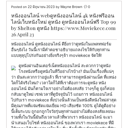
22 มิถุนายน 2023
Wayne Brown
0
Posted on
by
หนังออนไลน์ webดูหนังออนไลน์ 4k หนังฟรีออน
ไลน์เว็บหนังใหม่ ดูหนัง ดูหนังออนไลน์ฟรี Top 99
by Shelton ดูหนัง https://www.Moviekece.com
26 April 23
หนังออนไลน์ ดูหนังออนไลน์ ดียิ่งกว่าดูหนังในแพลทฟอร์ม
อื่นๆยังไง วันนี้เรามีคำตอชาอธิบายแถลงไขให้กับทุกท่าน
แบบทุลุปุโปร่งกันอย่างยิ่งจริงๆจ้า moviekece จัดให้!
ดูหนังผ่านอินเตอร์เน็ตหนังออนไลน์ สะดวกกว่าดูหนัง
โรงหนังหรือดูหนังในทีวีอย่างไรบ้าง? มันเป็นเรื่องที่แน่ๆ
ว่า มันสะดวกกว่าอยู่แล้ว ที่เราสามารถดูหนังผ่านเน็ต ที่แหน่ง
ใดก็ได้จริงไหม? เวลาใดก็ได้ที่เราต้องการจะดูหนัง หนัง
ออนไลน์ มันก็ตามใจเราอย่างไม่ต้องสงสัย ว่างๆก็ดู ยุ่งก็ค่อย
กลับมาดูใหม่ เซฟเวลาที่ดูปัจจุบันไว้ แถมการ หนังออนไลน์
ไปกับเรา moviekece ทั้งปวงนั้นล้วนเป็นหนังดีหนังใหม่ล่าสุด
มีคุณภาพที่แจ่มชัดแจ่มเยี่ยม HD เสียงชัด 100% ดูได้ดูดีอย่าง
นี้เต็มระบบ ถูกอกถูกใจวัยรุ่นทุกท่านอย่างไม่ต้องสงสัยเลยนะ
รวมทั้งในวันนี้มันถึงเวลาแล้วที่พวกเรา หนังออนไลน์ จะมา
นำเสนอเว็บไซต์ หนังออนไลน์ ของพวกเรา moviekece ที่มี