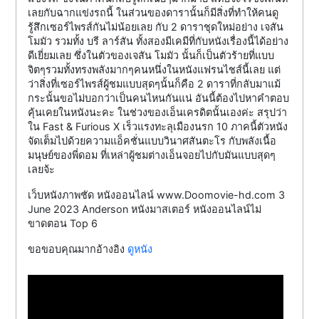
เลยกับฉากแข่งรถนี้ ในส่วนของดารานั้นก็มีสิ่งที่ทำให้คนดู
รู้สึกเซอร์ไพรส์กันไม่น้อยเลย กับ 2 ดาราชุดใหม่อย่าง เจสัน
โมมัว รวมทั้ง บรี ลาร์สัน ทั้งสองมีเคมีที่กับหนังเรื่องนี้ได้อย่าง
ดีเยี่ยมเลย ซึ่งในตัวของเจสัน โมมัว นั้นก็เป็นตัวร้ายที่แบบ
จิตๆรวมทั้งทรงพลังมากๆคนหนึ่งในหนังแฟรนไชส์นี้เลย แต่
ว่าสิ่งที่เซอร์ไพรส์ผู้ชมแบบสุดๆนั้นก็คือ 2 ดาราที่กลับมาแม้
กระนั้นขอไม่บอกว่าเป็นคนไหนกันแน่ อันนี้ต้องไปหาคำตอบ
คุ้นเคยในหนังนะคะ ในช่วงของเอ็นเครดิตนั้นเองค่ะ สรุปว่า
ใน Fast & Furious X เร็วแรงทะลุเมืองนรก 10 ภาคนี้ตัวหนัง
จัดเต็มไปด้วยความแอ็คชั่นแบบวินาศสันตะโร กับพลังเนื้อ
มนุษย์ของพี่ดอม ที่เหล่าผู้ชมต่างเอ็นจอยไปกับมันแบบสุดๆ
เลยจ้ะ
เว็บหนังภาพชัด หนังออนไลน์ www.Doomovie-hd.com 3
June 2023 Anderson หนังมาสเตอร์ หนังออนไลน์ไม่
ขาดตอน Top 6
ขอขอบคุณมากอ้างอิง
ดูหนัง