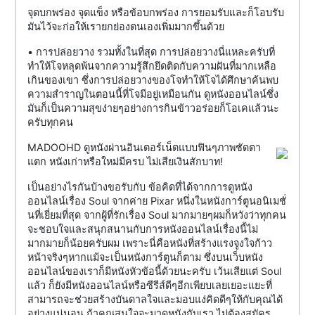
จุดบกพร่อง จุดแข็ง หรือข้อบกพร่อง การยอมรับและก็โอบรับ
มันไว้จะก่อให้เรายกย่องตนเองเพิ่มมากขึ้นด้วย
• การปล่อยวาง รวมทั้งในที่สุด การปล่อยวางนี่แหละครับที่
ทำให้โจหลุดพ้นจากความรู้สึกยึดติดกับความฝันที่มากเหลือ
เกินของเขา ซึ่งการปล่อยวางของโจทำให้โจได้ศึกษาค้นพบ
ความสำราญในตอนนี้ที่โจมีอยู่เหมือนกัน ดูหนังออนไลน์ซึ่ง
มันก็เป็นความสุขง่ายๆอย่างการกินข้าวอร่อยก็โอเคแล้วนะ
ครับทุกคน
MADOOHD ดูหนังผ่านอินเตอร์เน็ตแบบฟินๆภาพชัดตา
แตก หนังเก่าหรือใหม่มีครบ ไม่เสียเงินสักบาท!
เป็นอย่างไรกันบ้างขอรับกับ ข้อคิดที่ได้จากการดูหนัง
ออนไลน์เรื่อง Soul จากค่าย Pixar หนึ่งในหนังการ์ตูนอนิเมชั่
นที่เยี่ยมที่สุด จากผู้ที่รักเรื่อง Soul มากมายๆผมก็หวังว่าทุกคน
จะชอบใจและสนุกสนานกับการหนังออนไลน์เรื่องนี้ไม่
มากมายก็น้อยครับผม เพราะนี่คือหนังที่สร้างแรงจูงใจก้าว
หน้าจริงๆหากแม้จะเป็นหนังการ์ตูนก็ตาม ซึ่งบนเว็บหนัง
ออนไลน์ของเราก็มีหนังหัวข้อนี้ด้วยนะครับ เว้นเสียแต่ Soul
แล้ว ก็ยังมีหนังออนไลน์หรือซีรีส์ดีๆอีกเพียบเลยเยอะแยะที่
สามารถจะช่วยสร้างบันดาลใจและมอบแง่คิดดีๆให้กับคุณได้
อย่างแน่นอน ถ้าคุณสนใจจะมาดูหนังกับเรา ไม่ต้องสมัคร