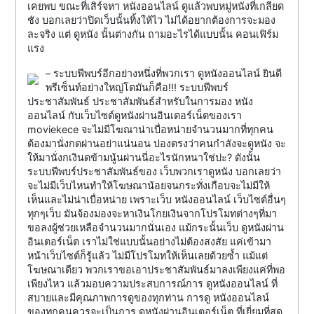
เคยพบ ขณะที่เสิร์จหา หนังออนไลน์ ดูแล้วพบหมู่หนังที่เกลียด
ชัง บอกเลยว่าปิดเว็บนั้นทิ้งให้ไว ไม่ได้อยากต้องการจะมอง
ละจริง แต่ ดูหนัง นั้นต่างกัน ถามอะไรได้แบบนั้น คอนเฟิร์ม
แรง
– ระบบฟีพบร์อีกอย่างหนึ่งที่พวกเรา ดูหนังออนไลน์ ยินดี
พรีเซ็นท์อย่างใหญ่โตมันก็คือ!!! ระบบฟีพบร์
ประชาสัมพันธ์ ประชาสัมพันธ์สำหรับในการมอง หนัง
ออนไลน์ กับเว็บไซต์ดูหนังผ่านอินเตอร์เน็ตของเรา
moviekece จะไม่มีโฆณาน่าเบื่อหน่ายจำนวนมากที่ทุกคน
ต้องมานั่งกดผ่านอย่าแน่นอน บ่องตรงว่าคนกำลังจะดูหนัง จะ
ให้มานั่งกเงินดข้ามนู้นผ่านนี่อะไรนักหนาใช่ปะ? ดังนั้น
ระบบฟีพบร์ประชาสัมพันธ์ของ เว็บพวกเราดูหนัง บอกเลยว่า
จะไม่มีเว็บไหนทำให้โฆษณาน้อยจนกระทั่งเกือบจะไม่มีให้
เห็นและไม่น่าเบื่อหน่าย เพราะเว็บ หนังออนไลน์ เว็บไซต์อื่นๆ
ทุกๆเว็บ มันจ้องมองจะหาเงินโกยเงินจากโปรโมทต่างๆที่มา
ขอลงผู้ช่วยเหลือจำนวนมากนั่นเอง แม้กระนั้นเว็บ ดูหนังผ่าน
อินเตอร์เน็ต เราไม่ใช่แบบนั้นอย่างไม่ต้องสงสัย แค่เข้ามา
หน้าเว็บไซต์ก็รู้แล้ว ไม่มีโปรโมทให้เห็นเลยด้วยซ้ำ แม้แต่
โฆษณาเดียว พวกเราขอเอาประชาสัมพันธ์มาลงเพียงแค่ที่พอ
เพียงไหว แล้วมอบความประสบการณ์การ ดูหนังออนไลน์ ที่
สบายและมีคุณภาพการดูของทุกท่าน การดู หนังออนไลน์
ของทุกคนควรจะเป็นการ ดูหนังผ่านอินเตอร์เน็ต ที่เยี่ยมที่สุด