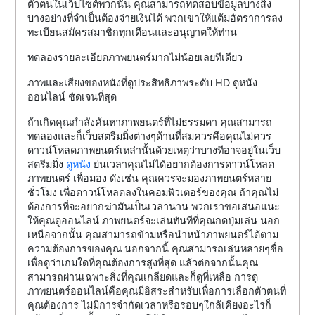
ตัวตนในเว็บไซต์พวกนั้น คุณสามารถทดสอบข้อมูลบางสิ่ง
บางอย่างที่จำเป็นต้องจ่ายเงินได้ พวกเขาให้แต้มอัตราการลง
ทะเบียนสมัครสมาชิกทุกเดือนและอนุญาตให้ท่าน
ทดลองรายละเอียดภาพยนตร์มากไม่น้อยเลยทีเดียว
ภาพและเสียงของหนังที่ดูประสิทธิภาพระดับ HD ดูหนัง
ออนไลน์ ชัดเจนที่สุด
ถ้าเกิดคุณกำลังค้นหาภาพยนตร์ที่ไม่ธรรมดา คุณสามารถ
ทดลองและก็เว็บสตรีมมิ่งต่างๆด้านที่สมควรคือคุณไม่ควร
ดาวน์โหลดภาพยนตร์เหล่านั้นด้วยเหตุว่าบางทีอาจอยู่ในเว็บ
สตรีมมิ่ง
ดูหนัง
ย่นเวลาคุณไม่ได้อยากต้องการดาวน์โหลด
ภาพยนตร์ เพื่อมอง ดังเช่น คุณควรจะมองภาพยนตร์หลาย
ชั่วโมง เพื่อดาวน์โหลดลงในคอมพิวเตอร์ของคุณ ถ้าคุณไม่
ต้องการที่จะอยากฆ่ามันเป็นเวลานาน พวกเราขอเสนอแนะ
ให้คุณดูออนไลน์ ภาพยนตร์จะเล่นทันทีที่คุณกดปุ่มเล่น นอก
เหนือจากนั้น คุณสามารถข้ามหรือนำหน้าภาพยนตร์ได้ตาม
ความต้องการของคุณ นอกจากนี้ คุณสามารถเล่นหลายๆชื่อ
เพื่อดูว่าเกมใดที่คุณต้องการสูงที่สุด แล้วต่อจากนั้นคุณ
สามารถผ่านเฉพาะสิ่งที่คุณเกลียดและก็ดูที่เหลือ การดู
ภาพยนตร์ออนไลน์คือคุณมีอิสระสำหรับเพื่อการเลือกตัวตนที่
คุณต้องการ ไม่มีการจำกัดเวลาหรือรอบๆใกล้เคียงอะไรก็