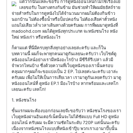
แต่ว่าก็นั่นแหละขอรับ การดูหนังออนไลน์ก็ไม่ใช่เรื่องแย่
เลยขอรับ ในทางตรงกันข้าม มันช่วยทำให้ผมมัธยัสถ์ราย
จ่ายสำหรับในการดูหนังไปได้จำนวนมากผมไม่ต้องกินข้าว
นอกบ้าน ไม่ต้องซื้อน้ำหรือป็อปคอร์น ไม่ต้องเสียค่าตั๋วหนัง
แถมไม่เสียเวล่ำเวลาเดินทางด้วยครับผม การที่ผมมาดูหนังที่
madoohd.com ผมได้ดูหนังทุกประเภท จะหนังชนโรง หนัง
ใหม่ หนังเก่า หรือหนังอะไร
ก็ตามแต่ ที่นี่มีครบทุกสิ่งทุกอย่างเลยล่ะครับ และก็ใน
บทความนี้ ผมก็จะพาทุกคนมาดูกันเลยนะครับว่า เว็บไซต์ดู
หนังออนไลน์อย่างเรามีหนังอะไรบ้าง มีซีรีส์รึเปล่า แล้วมี
จำพวกไหนบ้าง ซึ่งด้วยความที่เว็บดูหนังของเรานั้นครอบ
คลุมมากๆผมก็จะขอแบ่งเป็น 2 EP. ไปเลยค่ะนะครับ เอาล่ะ
ครับผม เพื่อไม่ให้เป็นการเสียเวลา เรามาดูกันเลยครับว่า มาดู
หนังออนไลน์ที่ ดูหนัง EP.1 มีอะไรบ้าง หากพร้อมและเลทโก
เลยนะครับ เลทโก!
1. หนังชนโรง
ขั้นแรกผมจะต้องบอกก่อนเลยจ๊ะขอรับว่า หนังชนโรงของเรา
เว็บดูหนังผ่านอินเตอร์เน็ตนั้นจะไม่ได้ชัดแบบ Full HD ดูหนัง
ออนไลน์ ครับผม จะมีความชัดในระดับ 720P แค่นั้นนะครับ
เนื่องจากหนังชนโรงแบบที่หนังเข้าปุ๊บ พวกเราเอามาปั๊บนั้น