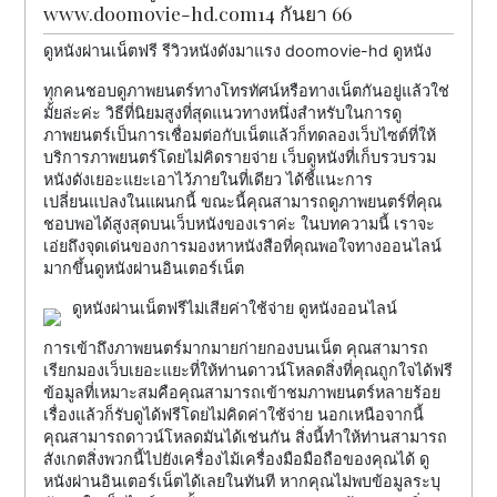
www.doomovie-hd.com14 กันยา 66
ดูหนังผ่านเน็ตฟรี รีวิวหนังดังมาแรง doomovie-hd ดูหนัง
ทุกคนชอบดูภาพยนตร์ทางโทรทัศน์หรือทางเน็ตกันอยู่แล้วใช่
มั้ยล่ะค่ะ วิธีที่นิยมสูงที่สุดแนวทางหนึ่งสำหรับในการดู
ภาพยนตร์เป็นการเชื่อมต่อกับเน็ตแล้วก็ทดลองเว็บไซต์ที่ให้
บริการภาพยนตร์โดยไม่คิดรายจ่าย เว็บดูหนังที่เก็บรวบรวม
หนังดังเยอะแยะเอาไว้ภายในที่เดียว ได้ชี้แนะการ
เปลี่ยนแปลงในแผนกนี้ ขณะนี้คุณสามารถดูภาพยนตร์ที่คุณ
ชอบพอได้สูงสุดบนเว็บหนังของเราค่ะ ในบทความนี้ เราจะ
เอ่ยถึงจุดเด่นของการมองหาหนังสือที่คุณพอใจทางออนไลน์
มากขึ้นดูหนังผ่านอินเตอร์เน็ต
ดูหนังผ่านเน็ตฟรีไม่เสียค่าใช้จ่าย ดูหนังออนไลน์
การเข้าถึงภาพยนตร์มากมายก่ายกองบนเน็ต คุณสามารถ
เรียกมองเว็บเยอะแยะที่ให้ท่านดาวน์โหลดสิ่งที่คุณถูกใจได้ฟรี
ข้อมูลที่เหมาะสมคือคุณสามารถเข้าชมภาพยนตร์หลายร้อย
เรื่องแล้วก็รับดูได้ฟรีโดยไม่คิดค่าใช้จ่าย นอกเหนือจากนี้
คุณสามารถดาวน์โหลดมันได้เช่นกัน สิ่งนี้ทำให้ท่านสามารถ
สังเกตสิ่งพวกนี้ไปยังเครื่องไม้เครื่องมือมือถือของคุณได้ ดู
หนังผ่านอินเตอร์เน็ตได้เลยในทันที หากคุณไม่พบข้อมูลระบุ