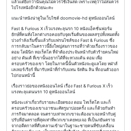
แล้วแต่ยิ่งกว่านั้นคุณไม่ควรใช้เงินสด เพราะเหตุว่าไม่สมควร
ไปโรงหนังอีกด้วยนะคะ
แนะนำหนังน่าดูในเว็บไซต์ doomovie-hd ดูหนังออนไลน์
Fast & Furious X เร็วแรงทะลุนรก 10 หนังแอ็คชั่นฟอร์ม
ยักษ์ที่คนทั่งโลกต่างรอคอยกับจุดเริ่มต้นของผลสรุปทั้งหมดทั้ง
ปวงกำลังเริ่มขึ้นแล้วกับแฟรนไชส์ของ Fast & Furious ซึ่ง
การกลับมาในคราวนี้ยิ่งใหญ่สมการรอที่ว่าด้วยเรื่องราวของ
ดอม โดมินิก ทอเร็ตโต ที่จำต้องประจันหน้ากับตัวร้ายคนใหม่
อย่าง ดันเต้ ที่เขานั้นอยากได้ที่จะทวงแค้น ดอม เพื่อ
ครอบครัวของเขา โดยในภาคนี้นั้นตัวหนังจะดูแลโดย หฝ่าส์
เลเทอร์เรียร์ ที่มารับหน้าที่กำกับแทน จัสติน ลิน ที่ถอนตัวออก
ไปก่อนหน้านี้
เรื่องราวย่อของหนังออนไลน์ เรื่อง Fast & Furious X เร็ว
แรงทะลุแดนนรก 10 ดูหนังออนไลน์
หนังจะเล่าเกี่ยวกับรายละเอียดของ ดอม โทเร็ตโต และก็
ครอบครัวของเขาเอาชนะศัตรูมาบ่อยครั้ง และก็ด้วยกันทำ
ภารกิจมาตลอด จนตราบเท่าพวกเขาจะต้องมาเจอหน้ากับคู่
ปรับที่อันตรายที่สุดเท่าที่พวกเขาเคยพบเจอ ที่เป็นภยันตราย
จากอดีตกาลที่คืบคลานเข้ามาในฐานะชายคนที่ขับเคลื่อน