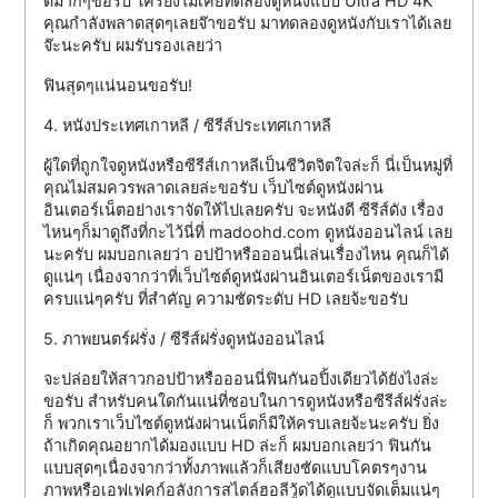
ดีมากๆขอรับ ใครยังไม่เคยทดลองดูหนังแบบ Ultra HD 4K
คุณกำลังพลาดสุดๆเลยจ๊าขอรับ มาทดลองดูหนังกับเราได้เลย
จ๊ะนะครับ ผมรับรองเลยว่า
ฟินสุดๆแน่นอนขอรับ!
4. หนังประเทศเกาหลี / ซีรีส์ประเทศเกาหลี
ผู้ใดที่ถูกใจดูหนังหรือซีรีส์เกาหลีเป็นชีวิตจิตใจล่ะก็ นี่เป็นหมู่ที่
คุณไม่สมควรพลาดเลยล่ะขอรับ เว็บไซต์ดูหนังผ่าน
อินเตอร์เน็ตอย่างเราจัดให้ไปเลยครับ จะหนังดี ซีรีส์ดัง เรื่อง
ไหนๆก็มาดูถึงที่กะไว้นี่ที่ madoohd.com ดูหนังออนไลน์ เลย
นะครับ ผมบอกเลยว่า อปป้าหรือออนนี่เล่นเรื่องไหน คุณก็ได้
ดูแน่ๆ เนื่องจากว่าที่เว็บไซต์ดูหนังผ่านอินเตอร์เน็ตของเรามี
ครบแน่ๆครับ ที่สำคัญ ความชัดระดับ HD เลยจ้ะขอรับ
5. ภาพยนตร์ฝรั่ง / ซีรีส์ฝรั่งดูหนังออนไลน์
จะปล่อยให้สาวกอปป้าหรือออนนี่ฟินกันอปิ้งเดียวได้ยังไงล่ะ
ขอรับ สำหรับคนใดกันแน่ที่ชอบในการดูหนังหรือซีรีส์ฝรั่งล่ะ
ก็ พวกเราเว็บไซต์ดูหนังผ่านเน็ตก็มีให้ครบเลยจ้ะนะครับ ยิ่ง
ถ้าเกิดคุณอยากได้มองแบบ HD ล่ะก็ ผมบอกเลยว่า ฟินกัน
แบบสุดๆเนื่องจากว่าทั้งภาพแล้วก็เสียงชัดแบบโคตรๆงาน
ภาพหรือเอฟเฟคก์อลังการสไตล์ฮอลีวู้ดได้ดูแบบจัดเต็มแน่ๆ