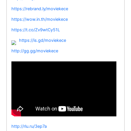
https://rebrand.ly/moviekece
https://wow.in.th/moviekece
https://t.co/Zv9wtCy51L
https://is.gd/moviekece
http://gg.gg/moviekece
http://rlu.ru/3ep7a