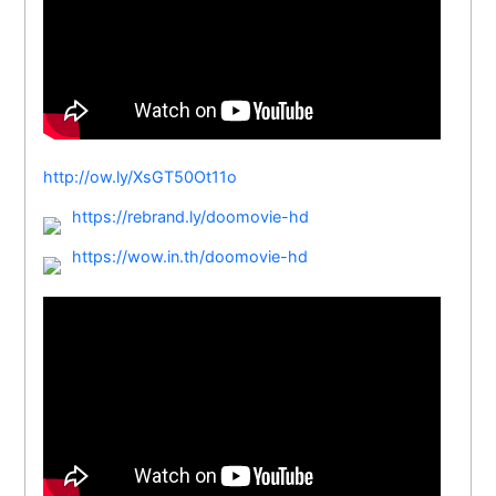
http://ow.ly/XsGT50Ot11o
https://rebrand.ly/doomovie-hd
https://wow.in.th/doomovie-hd