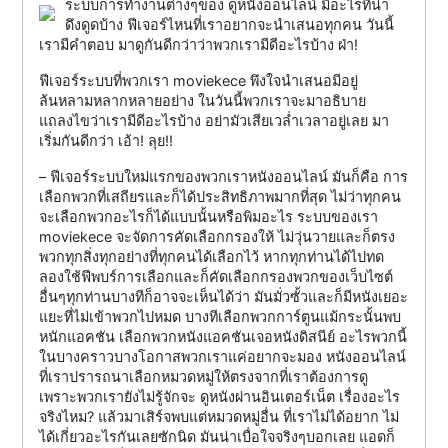
ระบบการทำงานต่างๆของ ดูหนังออนไลน์ มีอะไรที่น่า
ดึงดูดบ้าง ฟีเจอร์ไหนที่เราอยากจะนำเสนอทุกคน วันนี้
เรามีคำตอบ มาดูกันดีกว่าว่าพวกเรามีดีอะไรบ้าง ฝ่า!
ฟีเจอร์ระบบที่พวกเรา moviekece พึงใจนำเสนอมีอยู่
ล้นหลามหลากหลายอย่าง ในวันนี้พวกเราจะมาอธิบาย
แถลงไขว่าเรามีดีอะไรบ้าง อย่ามัวเสียเวล่ำเวลาอยู่เลย มา
เริ่มกันดีกว่า เอ้า! ลุย!!
– ฟีเจอร์ระบบใหม่แรกของพวกเราหนังออนไลน์ มันก็คือ การ
เลือกพวกที่เสถียรและก็ได้ประสิทธิภาพมากที่สุด ไม่ว่าทุกคน
จะเลือกพวกอะไรก็ได้แบบนั้นหรือพิมอะไร ระบบของเรา
moviekece จะจัดการคัดเลือกกรองให้ ไม่วุ่นวายและก็ตรง
พวกทุกสิ่งทุกอย่างที่ทุกคนได้เลือกไว้ หากทุกท่านได้ไปทด
ลองใช้ฟีพบร์การเลือกและก็คัดเลือกกรองพวกของเว็บไซต์
อื่นๆทุกท่านบางทีก็อาจจะเห็นได้ว่า มันมั่วซั้วและก็มีหนังเยอะ
แยะที่ไม่เข้าพวกไปหมด บางทีเลือกพวกการ์ตูนแม้กระนั้นพบ
หนักแอคชัน เลือกพวกหนังแอคชันเจอหนังดิสนีย์ อะไรพวกนี้
ในบางคราวบางโอกาสพวกเราแค่อยากจะมอง หนังออนไลน์
ที่เราปรารถนาเลือกหมวดหมู่ให้ตรงจากที่เราต้องการดู
เพราะพวกเรายังไม่รู้จักจะ ดูหนังผ่านอินเตอร์เน็ต เรื่องอะไร
จริงไหม? แล้วมาเสิร์จพบแต่หมวดหมู่อื่น ที่เราไม่ได้อยาก ไม่
ได้เกี่ยวอะไรกันเลยซักนิด มันน่าเบื่อใจจริงๆบอกเลย แอดก็