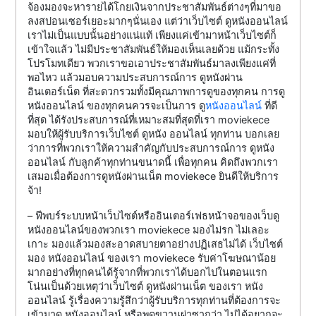
จ้องมองจะหารายได้โกยเงินจากประชาสัมพันธ์ต่างๆที่มาขอ
ลงสปอนเซอร์เยอะมากๆนั่นเอง แต่ว่าเว็บไซต์ ดูหนังออนไลน์
เราไม่เป็นแบบนั้นอย่างแน่แท้ เพียงแค่เข้ามาหน้าเว็บไซต์ก็
เข้าใจแล้ว ไม่มีประชาสัมพันธ์ให้มองเห็นเลยด้วย แม้กระทั้ง
โปรโมทเดียว พวกเราขอเอาประชาสัมพันธ์มาลงเพียงแค่ที่
พอไหว แล้วมอบความประสบการณ์การ ดูหนังผ่าน
อินเตอร์เน็ต ที่สะดวกรวมทั้งมีคุณภาพการดูของทุกคน การดู
หนังออนไลน์ ของทุกคนควรจะเป็นการ ดู
หนังออนไลน์
ที่ดี
ที่สุด ได้รังประสบการณ์ที่เหมาะสมที่สุดที่เรา moviekece
มอบให้ผู้รับบริการเว็บไซต์ ดูหนัง ออนไลน์ ทุกท่าน บอกเลย
ว่าการที่พวกเราให้ความสำคัญกับประสบการณ์การ ดูหนัง
ออนไลน์ กับลูกค้าทุกท่านขนาดนี้ เพื่อทุกคน คิดถึงพวกเรา
เสมอเมื่อต้องการดูหนังผ่านเน็ต moviekece ยินดีให้บริการ
จ้า!
– ฟีพบร์ระบบหน้าเว็บไซต์หรืออินเตอร์เฟธหน้าจอของเว็บดู
หนังออนไลน์ของพวกเรา moviekece มองไม่รก ไม่เลอะ
เกาะ มองแล้วมองสะอาดสบายตาอย่างปฏิเสธไม่ได้ เว็บไซต์
มอง หนังออนไลน์ ของเรา moviekece รับค่าโฆษณาน้อย
มากอย่างที่ทุกคนได้รู้จากที่พวกเราได้บอกไปในตอนแรก
โน่นเป็นด้วยเหตุว่าเว็บไซต์ ดูหนังผ่านเน็ต ของเรา หนัง
ออนไลน์ รู้เรื่องความรู้สึกว่าผู้รับบริการทุกท่านที่ต้องการจะ
เข้ามาดู หนังออนไลน์ หรือพูดขวานผ่าซากว่า ไม่ได้อยากจะ