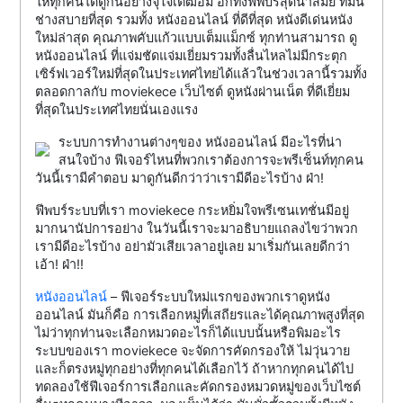
ให้ทุกคนได้ดูกันอย่างจุใจเต็ฒอิ่ม อีกทั้งฟีพบร์สุดนำสมัย ที่มัน
ช่างสบายที่สุด รวมทั้ง หนังออนไลน์ ที่ดีที่สุด หนังดีเด่นหนัง
ใหม่ล่าสุด คุณภาพคับแก้วแบบเต็มแม็กซ์ ทุกท่านสามารถ ดู
หนังออนไลน์ ที่แจ่มชัดแจ่มเยี่ยมรวมทั้งลื่นไหลไม่มีกระตุก
เซิร์ฟเวอร์ใหม่ที่สุดในประเทศไทยได้แล้วในช่วงเวลานี้รวมทั้ง
ตลอดกาลกับ moviekece เว็บไซต์ ดูหนังผ่านเน็ต ที่ดีเยี่ยม
ที่สุดในประเทศไทยนั่นเองแรง
ระบบการทำงานต่างๆของ หนังออนไลน์ มีอะไรที่น่า
สนใจบ้าง ฟีเจอร์ไหนที่พวกเราต้องการจะพรีเซ็นท์ทุกคน
วันนี้เรามีคำตอบ มาดูกันดีกว่าว่าเรามีดีอะไรบ้าง ฝ่า!
ฟีพบร์ระบบที่เรา moviekece กระหยิ่มใจพรีเซนเทชั่นมีอยู่
มากนานัปการอย่าง ในวันนี้เราจะมาอธิบายแถลงไขว่าพวก
เรามีดีอะไรบ้าง อย่ามัวเสียเวลาอยู่เลย มาเริ่มกันเลยดีกว่า
เอ้า! ฝ่า!!
หนังออนไลน์
– ฟีเจอร์ระบบใหม่แรกของพวกเราดูหนัง
ออนไลน์ มันก็คือ การเลือกหมู่ที่เสถียรและได้คุณภาพสูงที่สุด
ไม่ว่าทุกท่านจะเลือกหมวดอะไรก็ได้แบบนั้นหรือพิมอะไร
ระบบของเรา moviekece จะจัดการคัดกรองให้ ไม่วุ่นวาย
และก็ตรงหมู่ทุกอย่างที่ทุกคนได้เลือกไว้ ถ้าหากทุกคนได้ไป
ทดลองใช้ฟีเจอร์การเลือกและคัดกรองหมวดหมู่ของเว็บไซต์