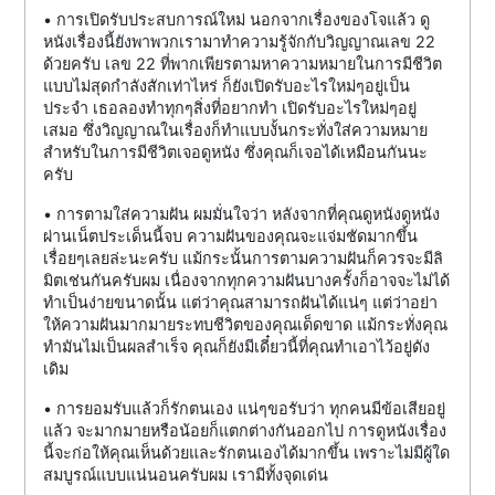
• การเปิดรับประสบการณ์ใหม่ นอกจากเรื่องของโจแล้ว ดู
หนังเรื่องนี้ยังพาพวกเรามาทำความรู้จักกับวิญญาณเลข 22
ด้วยครับ เลข 22 ที่พากเพียรตามหาความหมายในการมีชีวิต
แบบไม่สุดกำลังสักเท่าไหร่ ก็ยังเปิดรับอะไรใหม่ๆอยู่เป็น
ประจำ เธอลองทำทุกๆสิ่งที่อยากทำ เปิดรับอะไรใหม่ๆอยู่
เสมอ ซึ่งวิญญาณในเรื่องก็ทำแบบงั้นกระทั่งใส่ความหมาย
สำหรับในการมีชีวิตเจอดูหนัง ซึ่งคุณก็เจอได้เหมือนกันนะ
ครับ
• การตามใส่ความฝัน ผมมั่นใจว่า หลังจากที่คุณดูหนังดูหนัง
ผ่านเน็ตประเด็นนี้จบ ความฝันของคุณจะแจ่มชัดมากขึ้น
เรื่อยๆเลยล่ะนะครับ แม้กระนั้นการตามความฝันก็ควรจะมีลิ
มิตเช่นกันครับผม เนื่องจากทุกความฝันบางครั้งก็อาจจะไม่ได้
ทำเป็นง่ายขนาดนั้น แต่ว่าคุณสามารถฝันได้แน่ๆ แต่ว่าอย่า
ให้ความฝันมากมายระทบชีวิตของคุณเด็ดขาด แม้กระทั่งคุณ
ทำมันไม่เป็นผลสำเร็จ คุณก็ยังมีเดี๋ยวนี้ที่คุณทำเอาไว้อยู่ดัง
เดิม
• การยอมรับแล้วก็รักตนเอง แน่ๆขอรับว่า ทุกคนมีข้อเสียอยู่
แล้ว จะมากมายหรือน้อยก็แตกต่างกันออกไป การดูหนังเรื่อง
นี้จะก่อให้คุณเห็นด้วยและรักตนเองได้มากขึ้น เพราะไม่มีผู้ใด
สมบูรณ์แบบแน่นอนครับผม เรามีทั้งจุดเด่น