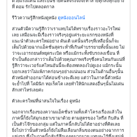
ด้วยแรงแค้น และเป็นชายคนที่จริงจังจะทำลายทุกสิ่งทุกอย่าง
ที่ ดอม รักไปตลอดกาล
รีวิวความรู้สึกหนังดูหนัง
ดูหนังออนไลน์
ส่วนตัวมีความรู้สึกว่าเราแทบไม่ได้ทราบเรื่องราวอะไรใหม่
เลย เสมือนจะมีเรื่องราวจริงๆอยู่แค่ระยะแรกของหนังที่
แนะนำตัวละครใหม่อย่าง ดันเต้ แค่นั้นจริงๆที่เหลือนั้นก็จะ
เต็มไปด้วยฉากแอ็คชั่นสุดระห่ำที่เกินคำบรรยายทั้งนั้นเลย ไม่
ว่าจะเอารถยนต์หยุดระเบิด หรือแม้กระทั้งขับรถลงเขื่อน ที่
จำเป็นต้องกล่าวว่าเต็มไปด้วยคุณภาพจริงๆซึ่งคนไหนกันแน่ที่
รู้สึกว่าจะเวอร์แค่ไหนอันนี้จะต้องทดลองไปดูเอง แม้กระนั้น
บอกเลยว่าไม่แพ้ภาคก่อนๆอย่างแน่นอน ส่วนในด้านอื่นๆนั้น
ตัวหนังทำออกมาได้ค่อนข้างจะดีเลย แต่ว่าในภาคนี้ตัวหนัง
จะย้ำไปที่ โดมินิก ทอเร็ตโต เลยทำให้นักแสดงอื่นๆนั้นไม่เด่น
สักเท่าไหร่เลยค่ะ
ตัวละครใหม่ที่น่าสนใจในเรื่อง ดูหนัง
นอกจากเรื่องของความแอ็คชั่นรวมทั้งเค้าโครงเรื่องแล้วใน
ภาคนี้ก็ยังใส่มุกเฮฮาเขามาด้วย ตามสูตรของ ไทรีส กิบสัน ที่
เป็นตัวโจ๊กของกลุ่ม แต่ในภาคนี้กลับไม่ได้ฮาอย่างที่คิดเลย
ยิ่งไปกว่านั้นตัวหนังก็ยังไม่ลืมเลือนกลิ่นของตนอย่างฉากการ
แข่งรถ ซึ่งในภาคนี้กลับรู้สึกเฉยๆมากมาย แทบจะไร้ซึ่งเสน่ห์