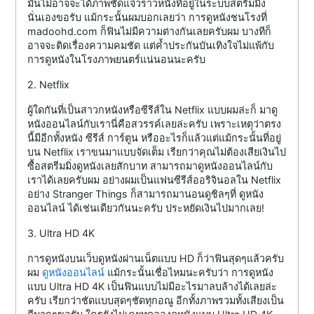
มันไม่อาจจะได้ภาพชัดแจ๋วราวหนังที่อยู่ในระบบสตรีมมิ่ง
นั่นเองขอรับ แม้กระนั้นผมบอกเลยว่า การดูหนังชนโรงที่
madoohd.com ก็ฟินไม่มีความต่างกันเลยครับผม บางทีก็
อาจจะติดเรื่องความคมชัด แต่ค้ำประกันบันเทิงใจไม่แพ้กับ
การดูหนังในโรงภาพยนตร์แน่นอนนะครับ
2. Netflix
ผู้ใดกันที่เป็นสาวกหนังหรือซีรีส์ใน Netflix แบบผมล่ะก็ มาดู
หนังออนไลน์กับเรานี่คือสวรรค์เลยล่ะครับ เพราะเหตุว่าตรง
นี้มีอีกทั้งหนัง ซีรีส์ การ์ตูน หรืออะไรก็แล้วแต่แม้กระนั้นที่อยู่
บน Netflix เราขนมาแบบจัดเต็ม เรียกว่าคุณไม่ต้องเสียเงินไป
ซื้อสตรีมมิ่งดูหนังเลยสักบาท สามารถมาดูหนังออนไลน์กับ
เราได้เลยครับผม อย่างผมเป็นแฟนซีรีส์ออริจินอลใน Netflix
อย่าง Stranger Things ก็สามารถมานอนดูชิลๆที่ ดูหนัง
ออนไลน์ ได้เช่นเดียวกันนะครับ ประหยัดเงินไปมากเลย!
3. Ultra HD 4K
การดูหนังบนเว็บดูหนังผ่านเน็ตแบบ HD ก็ว่าฟินสุดๆแล้วครับ
ผม
ดูหนังออนไลน์
แม้กระนั้นเชื่อไหมนะครับว่า การดูหนัง
แบบ Ultra HD 4K เป็นฟินแบบไม่มีอะไรมาลบล้างได้เลยล่ะ
ครับ เรียกว่าชัดแบบสุดๆชัดทุกอณู อีกทั้งภาพรวมทั้งเสียงเป็น