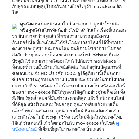
แพลทฟอร์มอื่นๆอย่างไร วันนี้เรามีคำตอชาชี้แจงแถลงไขให้
กับทุกคนแบบทุลุปุโปร่งกันอย่างยิ่งจริงๆจ้า moviekece จัด
ให้!
ดูหนังผ่านเน็ตหนังออนไลน์ สะดวกกว่าดูหนังโรงหนัง
หรือดูหนังในโทรทัศน์อย่างไรบ้าง? มันเกิดเรื่องที่แน่นอน
ว่า มันสบายกว่าอยู่แล้ว ที่พวกเราสามารถดูหนังผ่าน
อินเตอร์เน็ต ที่แห่งไหนก็ได้จริงไหม? เวลาไหนก็ได้ที่พวกเรา
ต้องการจะดูหนัง หนังออนไลน์ มันก็ตามใจเราอย่างไม่ต้อง
สงสัย ว่างๆก็มอง ยุ่งก็ค่อยกลับมามองใหม่ เซฟขณะที่มอง
ปัจจุบันไว้ แถมการ หนังออนไลน์ ไปกับเรา moviekece
ทั้งหมดทั้งปวงนั้นล้วนเป็นหนังดีหนังใหม่ปัจจุบันมีคุณภาพที่
ชัดเจนแจ่มเจ๋ง HD เสียงชัด 100% ดูได้ดูดีแบบนี้เต็มระบบ
ชื่นชอบวัยรุ่นทุกท่านอย่างแน่แท้เลยนะ รวมทั้งในวันนี้มันถึง
เวลาแล้วที่เรา หนังออนไลน์ จะมานำเสนอเว็บ หนังออนไลน์
ของเรา moviekece ที่มีให้ทุกคนได้ดูกันอย่างจุใจเต็ฒอิ่ม ทั้ง
ยังฟีพบร์สุดล้ำสมัย ที่มันช่างสะดวกที่สุด แล้วก็ หนังออนไลน์
ที่ดีที่สุด หนังดีเด่นหนังใหม่ล่าสุด คุณภาพคับแก้วแบบเต็ม
แม็กซ์ ทุกท่านสามารถ ดูหนังออนไลน์ ที่แจ่มแจ้งแจ่มแจ๋ว
และก็ลื่นไหลไม่มีกระตุก เซิร์ฟเวอร์ใหม่ที่สุดในประเทศไทย
ได้แล้วในตอนนี้แล้วก็ตลอดไปกับ moviekece เว็บไซต์
ดู
หนังออนไลน์
ที่เยี่ยมที่สุดในประเทศไทยนั่นเองจ้า