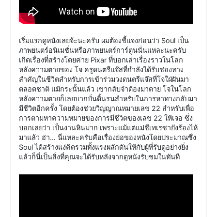
เริ่มแรกดูหนังเลยจ้ะนะครับ ผมต้องชี้แจงก่อนว่า Soul เป็น
ภาพยนตร์อนิเมชั่นหรือภาพยนตร์การ์ตูนนั่นแหละนะครับ
เกิดเรื่องที่สร้างโดยค่าย Pixar ที่บอกเล่าเรื่องราวในโลก
หลังความตายของ โจ ครูดนตรีแจ๊สที่กำลังได้รับช่องทาง
สำคัญในชีวิตสำหรับการเข้าร่วมวงดนตรีแจ๊สที่โจใฝ่ฝันมา
ตลอดชาติ แม้กระนั้นแล้ว เขากลับจำต้องมาตาย โจในโลก
หลังความตายก็เลยบากบั่นดิ้นรนสำหรับในการหาทางกลับมา
มีชีวิตอีกครั้ง โดยต้องช่วยวิญญาณหมายเลข 22 สำหรับเพื่อ
การตามหาความหมายของการมีชีวิตของเลข 22 ให้เจอ ซึ่ง
บอกเลยว่า เป็นงานหินมาก เพราะแม้แต่แม่ชีเทเรซายังร้องไห้
มาแล้ว ฮ่า… นี่แหละครับคือเรื่องย่อของหนังโดยประมาณซึ่ง
Soul ได้สร้างแง่คิดรวมทั้งแรงผลักดันให้กับผู้ที่รับดูอย่างยิ่ง
แล้วก็นี่เป็นสิ่งที่คุณจะได้รับหลังจากดูหนังรับชมในทันที