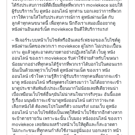
ได้รังประสบการณ์ที่ดีเยี่ยมที่สุดที่พวกเรา moviekece มอบให้
ผู้รับบริการเว็บ ดูหนัง ออนไลน์ ทุกท่าน บอกเลยว่าการที่พวก
เราให้ความใส่ใจกับประสบการณ์การ ดูหนังผ่านเน็ต กับ
ลูกค้าทุกคนขนาดนี้ เพื่อทุกคน นึกถึงเราเสมอเมื่ออยากดู
หนังผ่านอินเตอร์เน็ต moviekece ยินดีให้บริการแรง!
– ฟีเจอร์ระบบหน้าเว็บไซต์หรืออินเตอร์เฟธจอของเว็บไซต์ดู
หนังผ่านเน็ตของพวกเรา moviekece ดูไม่รก ไม่เปรอะเปื้อน
เกาะ ดูแล้วดูสะอาดสบายตาอย่างปฏิเสธไม่ได้ เว็บดู หนัง
ออนไลน์ ของเรา moviekece รับค่าใช้จ่ายสำหรับโฆษณา
น้อยมากอย่างที่ทุกคนได้รู้จากที่พวกเราได้บอกไปในตอนแรก
นั่นเป็นด้วยเหตุว่าเว็บไซต์ ดูหนังผ่านเน็ต ของเรา หนัง
ออนไลน์ เข้าใจความรู้สึกว่าผู้รับบริการทุกคนที่อยากจะเข้า
มาดู หนังออนไลน์ หรือพูดตรงไปตรงมาว่า ไม่ได้อยากจะเข้า
มาดูประชาสัมพันธ์เปรอะเปื้อนมากไม่น้อยเลยทีเดียวจนน่า
เบื่อเหมือนเว็บไซต์อื่นๆมันไม่น่าสนใจมากจริงๆนะ อันนี้แอด
รู้เรื่อง มนุษย์เราจะเข้ามาดูหนังออนไลน์ แต่ว่ากว่าจะกด
เลือกหนังได้ ต้องพบโปรโมทกี่ตัว แถมจริง! แถมเว็บ ดูหนัง
ออนไลน์ บางเว็บไซต์ยังเป็นเหตุให้หน้าเว็บใช้ยากอีกต่างหาก
จะบ้าตายรายวัน เพราะฉะนั้น เว็บมอง หนังออนไลน์ ของเรา
moviekece เลยจัดแจงสร้างหน้าเว็บให้ดูดีและก็สะอาดตา
ไม่เกะกะขนะที่ทุกคนกำลังใช้งานอยู่นั่นเอง บอกเลยว่า หน้า