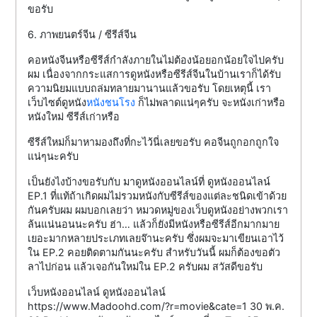
ขอรับ
6. ภาพยนตร์จีน / ซีรีส์จีน
คอหนังจีนหรือซีรีส์กำลังภายในไม่ต้องน้อยอกน้อยใจไปครับ
ผม เนื่องจากกระแสการดูหนังหรือซีรีส์จีนในบ้านเราก็ได้รับ
ความนิยมแบบถล่มทลายมานานแล้วขอรับ โดยเหตุนี้ เรา
เว็บไซต์ดูหนัง
หนังชนโรง
ก็ไม่พลาดแน่ๆครับ จะหนังเก่าหรือ
หนังใหม่ ซีรีส์เก่าหรือ
ซีรีส์ใหม่ก็มาหามองถึงที่กะไว้นี่เลยขอรับ คอจีนถูกอกถูกใจ
แน่ๆนะครับ
เป็นยังไงบ้างขอรับกับ มาดูหนังออนไลน์ที่ ดูหนังออนไลน์
EP.1 ที่แท้ถ้าเกิดผมไม่รวมหนังกับซีรีส์ของแต่ละชนิดเข้าด้วย
กันครับผม ผมบอกเลยว่า หมวดหมู่ของเว็บดูหนังอย่างพวกเรา
ล้นแน่นอนนะครับ ฮ่า… แล้วก็ยังมีหนังหรือซีรีส์อีกมากมาย
เยอะมากหลายประเภทเลยจ๊านะครับ ซึ่งผมจะมาเขียนเอาไว้
ใน EP.2 คอยติดตามกันนะครับ สำหรับวันนี้ ผมก็ต้องขอตัว
ลาไปก่อน แล้วเจอกันใหม่ใน EP.2 ครับผม สวัสดีขอรับ
เว็บหนังออนไลน์ ดูหนังออนไลน์
https://www.Madoohd.com/?r=movie&cate=1 30 พ.ค.