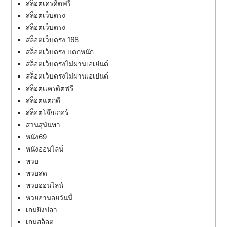
สล็อตเครดิตฟรี
สล็อตเว็บตรง
สล็อตเว็บตรง
สล็อตเว็บตรง 168
สล็อตเว็บตรง แตกหนัก
สล็อตเว็บตรงไม่ผ่านเอเย่นต์
สล็อตเว็บตรงไม่ผ่านเอเย่นต์
สล็อตเเครดิตฟรี
สล็อตแตกดี
สล็อตโจ๊กเกอร์
สวนสุนันทา
หนัง69
หนังออนไลน์
หวย
หวยสด
หวยออนไลน์
หวยฮานอยวันนี้
เกมยิงปลา
เกมสล็อต