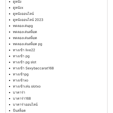
ดูหนัง
ดูหนังx
ดูหนังออนไลน์
ดูหนังออนไลน์ 2023
ทดลองเล่นpg
ทดลองเล่นสล็อต
ทดลองเล่นสล็อต
ทดลองเล่นสล็อต pg
ทางเข้า live22
ทางเข้า pg
ทางเข้า pg slot
ทางเข้า Sexybaccarat168
ทางเข้าpg
ทางเข้าxo
ทางเข้าเล่น slotxo
บาคาร่า
บาคาร่า168
บาคาร่าออนไลน์
ปั่นสล็อต