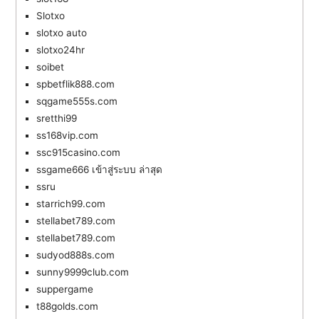
Slotxo
slotxo auto
slotxo24hr
soibet
spbetflik888.com
sqgame555s.com
sretthi99
ss168vip.com
ssc915casino.com
ssgame666 เข้าสู่ระบบ ล่าสุด
ssru
starrich99.com
stellabet789.com
stellabet789.com
sudyod888s.com
sunny9999club.com
suppergame
t88golds.com