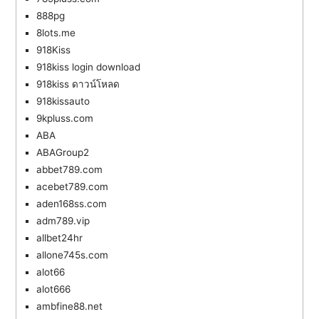
888pg
8lots.me
918Kiss
918kiss login download
918kiss ดาวน์โหลด
918kissauto
9kpluss.com
ABA
ABAGroup2
abbet789.com
acebet789.com
aden168ss.com
adm789.vip
allbet24hr
allone745s.com
alot66
alot666
ambfine88.net