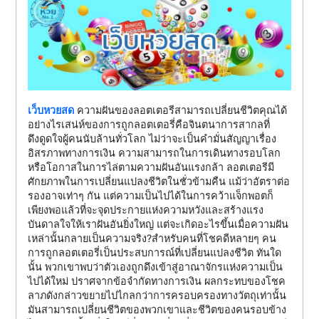
เว็บหวยสด
ความฝันของลอตเตอรีสามารถเปลี่ยนชีวิตคุณได้
อย่างไรเสน่ห์ของการถูกลอตเตอรี่คือจินตนาการสากลที่
ดึงดูดใจผู้คนนับล้านทั่วโลก ไม่ว่าจะเป็นคำมั่นสัญญาเรื่อง
อิสรภาพทางการเงิน ความสามารถในการเดินทางรอบโลก
หรือโอกาสในการไล่ตามความฝันอันแรงกล้า ลอตเตอรีมี
ศักยภาพในการเปลี่ยนแปลงชีวิตในชั่วข้ามคืน แม้ว่าอัตราต่อ
รองอาจเท่าๆ กัน แต่ความเป็นไปได้ในการคว้าแจ็กพอตก็
เพียงพอแล้วที่จะจุดประกายแห่งความหวังและสร้างแรง
บันดาลใจให้เราฝันอันยิ่งใหญ่ แต่จะเกิดอะไรขึ้นเมื่อความฝัน
เหล่านั้นกลายเป็นความจริง?สำหรับคนที่โชคดีหลายๆ คน
การถูกลอตเตอรี่เป็นประสบการณ์ที่เปลี่ยนแปลงชีวิต ทันใด
นั้น พวกเขาพบว่าตัวเองถูกดึงเข้าสู่อาณาจักรแห่งความเป็น
ไปได้ใหม่ ปราศจากข้อจำกัดทางการเงิน ผลกระทบของโชค
ลาภดังกล่าวขยายไปไกลกว่าการครอบครองทางวัตถุเท่านั้น
มันสามารถเปลี่ยนชีวิตของพวกเขาและชีวิตของคนรอบข้าง