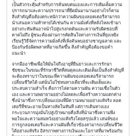
เป็นตัวกระตุ้นสำหรับการค้นพบตนเองและการเติมเต็มความ
ปรารถนาและความปรารถนาที่ยึดมั่นมานานอย่างไรก็ตาม
สิ่งสำคัญคือต้องตระหนักว่าความฝันของลอตเตอรีสามารถ
นำเสนอความท้าทายได้เช่นกัน ความมั่งคั่งที่หลั่งไหลเข้ามา
อย่างกะทันหันอาจนำไปสู่แรงกดดันและความรับผิดชอบที่
คาดไม่ถึง ผู้ชนะต้องผ่านการตัดสินใจทางการเงินที่ยุ่งเหยิง
เรียนรู้วิธีจัดการความมั่งคั่งที่เพิ่งค้นพบอย่างชาญฉลาด และ
ป้องกันข้อผิดพลาดที่อาจเกิดขึ้น สิ่งสำคัญคือต้องขอคำ
แนะนำ
จากมืออาชีพเพื่อให้มั่นใจถึงอายุที่ยืนยาวและการรักษา
ชัยชนะในขณะที่รักษาชีวิตที่สมดุลและเติมเต็มเป็นสิ่งสำคัญที่
จะต้องทราบว่าในขณะที่ความฝันของลอตเตอรีสามารถ
เปลี่ยนชีวิตได้ แต่นั่นไม่ใช่หนทางเดียวที่จะเติมเต็มและ
ประสบความสำเร็จ คือการไล่ตามความฝัน ความเชื่อในตัว
เอง และความพยายามอย่างไม่ลดละเพื่อสร้างความแตกต่าง
ซึ่งนำมาซึ่งการเปลี่ยนแปลงที่มีความหมายอย่างแท้จริง ลอต
เตอรีที่ชนะอาจเป็นทางลัดในทันที แต่การเดินทางเอง
กระบวนการมุ่งมั่นไปสู่เป้าหมายคือสิ่งที่นำมาซึ่งความพึง
พอใจและความสมหวังอย่างแท้จริงโดยสรุปแล้ว เสน่ห์ของ
การถูกลอตเตอรีและความฝันที่เกี่ยวข้องสามารถเปลี่ยนชีวิต
ได้อย่างแท้จริง อิสรภาพทางการเงินและโอกาสที่มาพร้อมกับ