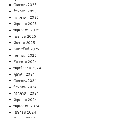
กันยายน 2025
สิงหาคม 2025
กรกฎาคม 2025
มิถุนายน 2025
พฤษภาคม 2025
เมษายน 2025
มีนาคม 2025
กุมภาพันธ์ 2025
มกราคม 2025
ธันวาคม 2024
พฤศจิกายน 2024
ตุลาคม 2024
กันยายน 2024
สิงหาคม 2024
กรกฎาคม 2024
มิถุนายน 2024
พฤษภาคม 2024
เมษายน 2024