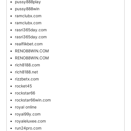
pussy888play
pussy888win
ramclubx.com
ramclubx.com
rasri365day.com
rasri365day.com
realflikbet.com
RENO88WIN.COM
RENO88WIN.COM
rich8188.com
rich8188.net
rizzbetx.com
rocket45
rockstar66
rockstar66win.com
royal online
royal99y.com
royaleluxee.com
run24pro.com