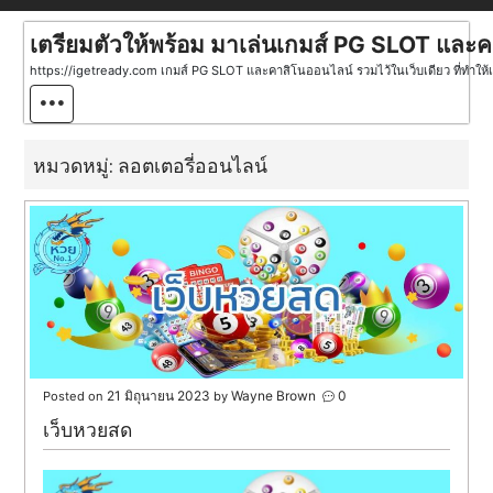
Skip
to
เตรียมตัวให้พร้อม มาเล่นเกมส์ PG SLOT แล
content
https://igetready.com เกมส์ PG SLOT และคาสิโนออนไลน์ รวมไว้ในเว็บเดียว ที่ทำให้เ
หมวดหมู่:
ลอตเตอรี่ออนไลน์
21 มิถุนายน 2023
Wayne Brown
0
Posted on
by
เว็บหวยสด