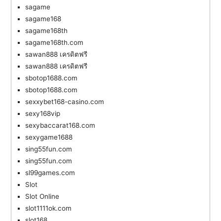
sagame
sagame168
sagame168th
sagame168th.com
sawan888 เครดิตฟรี
sawan888 เครดิตฟรี
sbotop1688.com
sbotop1688.com
sexxybet168-casino.com
sexy168vip
sexybaccarat168.com
sexygame1688
sing55fun.com
sing55fun.com
sl99games.com
Slot
Slot Online
slot1111ok.com
slot168