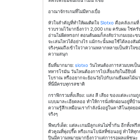
ที่พรั่งพร้อมจนถึงน่าไม่น่าเชื่อ
อาณาจักรเกมที่ไม่มีทางเบื่อ
หัวใจสำคัญที่ทำให้ผมติดใจ
Slotxo
คือคลังเกมที่
รวบรวมไว้มากยิ่งกว่า 2,000 เกม ครับผม ใช่คร
อ่านไม่ผิดหรอก! ตอนต้นผมก็สงสัยว่าเกมเยอะขน
จะเล่นไหวได้อย่างไร แม้กระนั้นพอใช้ได้ลองสัมผ
จริงๆผมถึงเข้าใจว่าความหลากหลายเป็นหัวใจข
ความสนุก
ธีมที่มากมาย:
slotxo
วันไหนต้องการสวมบทเป็น
ทหารโรมัน วันไหนต้องการไปเสี่ยงภัยในอียิปต์
โบราณ หรืออยากจะย้อนวัยไปกับเกมธีมผลไม้น่า
ที่นี่มีครบทุกรสชาติ
กราฟิกรวมทั้งเสียง: แสง สี เสียง ของแต่ละเกมถ
แบบมาละเอียดลออ ทำให้การนั่งพักผ่อนอยู่ที่บ้าน
ความรู้สึกเหมือนเรากำลังนั่งอยู่ในคาสิโนสุดยอ
จริงๆ
ฟีพบร์เด็ด: แต่ละเกมมีลูกเล่นไม่ซ้ำกัน อีกทั้งฟรี
ตัวคูณที่พุ่งปรี๊ด หรือเกมโบนัสที่ซ่อนอยู่ ทำให้ท
ปินมีความหมายมากยิ่งกว่าแค่การรอผลแพ้ชนะ