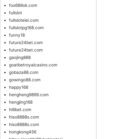
fox689ok.com
fullslot
fullsloteiei.com
fullslotpg168.com
funny18
future24bet.com
future24bet.com
gaojing888
goatbetroyalcasino.com
gobaza88.com
gowingo88.com
happy168
hengheng9899.com
hengjing168
hi6bet.com
hiso8888s.com
hiso8888s.com
hongkong456