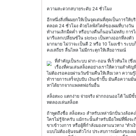
ความสะดวกสบายระดับ 24 ชั่วโมง
อีกหนึ่งสิ่งที่ผมยกให้เป็นจุดเด่นที่สุดเป็นการให้บ
ตลอด 24 ชั่วโมง ด้วยไลฟ์สไตล์ของผมที่บางวัน
ทำงานเลิกมืดค่ำ หรือบางคืนก็นอนไม่หลับ การได
มารีแลกเปลี่ยนซ์ใน slotxo เป็นทางออกที่ลงตัว
มากมาย ไม่ว่าจะเป็นตี 2 หรือ 10 โมงเช้า ระบบก็
คงเสถียร ลื่นไหล ไม่มีกระตุกให้เสียอารมณ์
ที่สำคัญเป็นระบบ ฝาก-ถอน ที่เร็วทันใจ (ซึ่ง
เรื่องที่คนเล่นสล็อตอย่างเราให้ความสำคัญที
ไม่ต้องรอคอยผ่านวันข้ามคืนให้เสียเวลา ความรู้สึ
ทำรายการเสร็จปุบปับ เงินเข้าปั๊บ มันคือความมั่น
หาได้ยากจากแพลตฟอร์มอื่น
สล็อตxo แตกง่าย จ่ายจริง ฝากถอนออโต้ ไม่มีขั้
ทดลองเล่นสล็อต
ถ้าพูดถึงชื่อ สล็อตxo สำหรับเหล่านักปั่นวงล้อคงไ
ใครไม่รู้จักครับ แม้กระนั้นสำหรับมือใหม่ที่พึ่งจะ
ขาเข้าวงการ หรือผู้ที่กำลังมองหาแนวทาง “ทำเงิ
แบบไม่ต้องลุ้นจนตัวโก่ง ประสบการณ์ตรงของผ