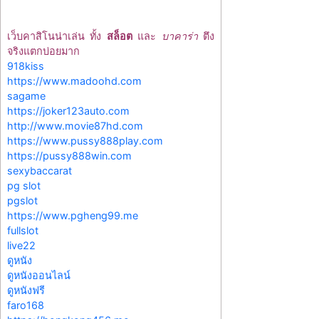
เว็บคาสิโนน่าเล่น ทั้ง
สล็อต
และ
บาคาร่า
ตึง
จริงแตกบ่อยมาก
918kiss
https://www.madoohd.com
sagame
https://joker123auto.com
http://www.movie87hd.com
https://www.pussy888play.com
https://pussy888win.com
sexybaccarat
pg slot
pgslot
https://www.pgheng99.me
fullslot
live22
ดูหนัง
ดูหนังออนไลน์
ดูหนังฟรี
faro168