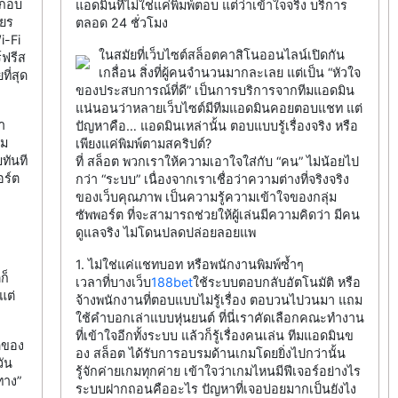
ะกอบ
แอดมินที่ไม่ใช่แค่พิมพ์ตอบ แต่ว่าเข้าใจจริง บริการ
ียร
ตลอด 24 ชั่วโมง
i-Fi
ในสมัยที่เว็บไซต์สล็อตคาสิโนออนไลน์เปิดกัน
์ฟรีส
เกลื่อน สิ่งที่ผู้คนจำนวนมากละเลย แต่เป็น “หัวใจ
ที่สุด
ของประสบการณ์ที่ดี” เป็นการบริการจากทีมแอดมิน
แน่นอนว่าหลายเว็บไซต์มีทีมแอดมินคอยตอบแชท แต่
า
ปัญหาคือ… แอดมินเหล่านั้น ตอบแบบรู้เรื่องจริง หรือ
ผม
เพียงแค่พิมพ์ตามสคริปต์?
ทันที
ที่ สล็อต พวกเราให้ความเอาใจใส่กับ “คน” ไม่น้อยไป
อร์ต
กว่า “ระบบ” เนื่องจากเราเชื่อว่าความต่างที่จริงจริง
ของเว็บคุณภาพ เป็นความรู้ความเข้าใจของกลุ่ม
ซัพพอร์ต ที่จะสามารถช่วยให้ผู้เล่นมีความคิดว่า มีคน
ดูแลจริง ไม่โดนปลดปล่อยลอยแพ
1. ไม่ใช่แค่แชทบอท หรือพนักงานพิมพ์ซ้ำๆ
ก็
เวลาที่บางเว็บ
188bet
ใช้ระบบตอบกลับอัตโนมัติ หรือ
แต่
จ้างพนักงานที่ตอบแบบไม่รู้เรื่อง ตอบวนไปวนมา แถม
ใช้คำบอกเล่าแบบหุ่นยนต์ ที่นี่เราคัดเลือกคณะทำงาน
ที่เข้าใจอีกทั้งระบบ แล้วก็รู้เรื่องคนเล่น ทีมแอดมินข
ิดของ
อง สล็อต ได้รับการอบรมด้านเกมโดยยิ่งไปกว่านั้น
วัน
รู้จักค่ายเกมทุกค่าย เข้าใจว่าเกมไหนมีฟีเจอร์อย่างไร
ทาง”
ระบบฝากถอนคืออะไร ปัญหาที่เจอบ่อยมากเป็นยังไง