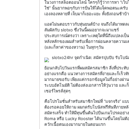
ในวงการสล็อตออนไลน์ ใครๆก็รู้ว่าการหา “เว็บไซ
ใช่” นั้นยากพอๆกับการปั่นให้ได้แจ็คพอตนะครับ
เองลองหลายที่ เจ็บมาก็เยอะแยะ ทั้งยังถอนช้าบ้
แอดไม่นตอบราวกับหุ่นยนต์บ้าง จนถึงได้มาทดล
สัมผัสกับ slotxo ซึ่งวันนี้ผมอยากจะมาแชร์
ประสบการณ์ตรงว่า เพราะเหตุใดที่นี่ถึงแปลงเป็
หลังหลักของผมสำหรับเพื่อการผ่อนคลายความเ
(และก็หาค่าของหวาน) ในทุกๆวัน
slotxo24hr จุดกำเนิด: สมัครปุบปับ รับโบนัส
ย้อนกลับไปวันแรกที่ผมสมัครสมาชิก สิ่งที่ประทับ
อย่างแรกคือ แนวทางการสมัครที่ง่ายและก็เร็วท
มากมายขอรับ เพียงแค่กรอกข้อมูลไม่กี่อย่างผ่าน
ระบบอัตโนมัติ ไม่ต้องส่งเอกสารให้วุ่นวาย และก็ท
เซอร์ไพรส์สุดๆ
คือโปรโมชั่นสำหรับสมาชิกใหม่ที่ “แจกจริง” แบบ
ต้องรอคอยให้ถาม ผมกดรับโบนัสฟรีทันทีภายหล
สมัครเสร็จ ทำให้มีทุนขึ้นต้นไปปั่นเกมโปรดอย่าง
Roma หรือ Lucky Rooster ได้นานขึ้นโดยไม่ต้
ควักเนื้อตนเองมากมายในตอนแรก