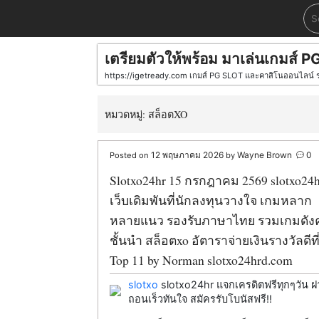
Skip
to
content
เตรียมตัวให้พร้อม มาเล่นเกมส
https://igetready.com เกมส์ PG SLOT และคาสิโนออนไลน์ รวมไ
หมวดหมู่:
สล็อตXO
12 พฤษภาคม 2026
Wayne Brown
0
Posted on
by
Slotxo24hr 15 กรกฎาคม 2569 slotxo24h
เว็บเดิมพันที่นักลงทุนวางใจ เกมหลาก
หลายแนว รองรับภาษาไทย รวมเกมดังค
ชั้นนำ สล็อตxo อัตาราจ่ายเงินรางวัลดีที
Top 11 by Norman slotxo24hrd.com
slotxo
slotxo24hr แจกเครดิตฟรีทุกๆวัน ฝ
ถอนเร็วทันใจ สมัครรับโบนัสฟรี!!