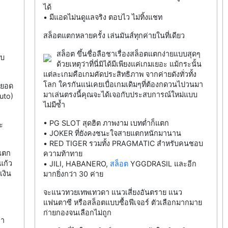
ได้
• มีแอดไม่นดูแลจริง ตอบไว ไม่ทิ้งแชท
สล็อตแตกหลายครั้ง เล่นมันส์ทุกค่ายในที่เดียว
สล็อต ขึ้นชื่อลือชาเรื่องสล็อตแตกง่ายแบบสุดๆ
ับ
ด้วยเหตุว่าที่นี่มิได้มีเพียงแค่เกมเยอะ แม้กระนั้น
แต่ละเกมคือเกมคัดประสิทธิภาพ จากค่ายดังทั่วทั้ง
โลก ใครกันแน่เคยเบื่อเกมเดิมๆที่ต้องกดวนไปวนมา
มยอด
มาเล่นตรงนี้คุณจะได้เจอกับประสบการณ์ใหม่แบบ
uto)
ไม่มีซ้ำ
• PG SLOT สุดฮิต ภาพงาม เบทต่ำก็แตก
ะ
• JOKER ที่ยังคงชนะใจสายแตกหนักมานาน
• RED TIGER รวมทั้ง PRAGMATIC สำหรับคนชอบ
นแตก
ความท้าทาย
แก้ว
• JILI, HABANERO,
สล็อต
YGGDRASIL และอีก
เงิน
มากยิ่งกว่า 30 ค่าย
จะแนวทวยเทพเทวดา แนวเสี่ยงอันตราย แนว
แฟนตาซี หรือสล็อตแบบซื้อฟีเจอร์ ตัวเลือกมากมาย
ก่ายกองจนเลือกไม่ถูก
ขา