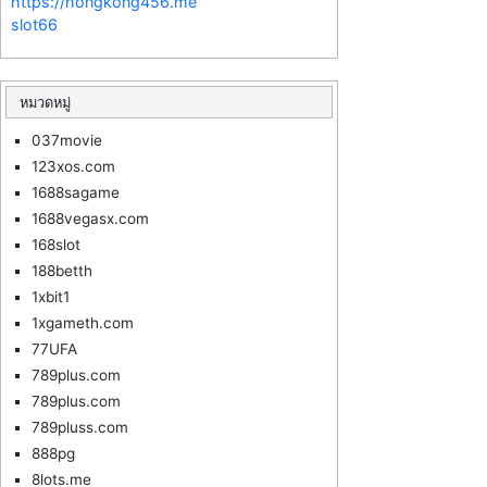
https://hongkong456.me
slot66
หมวดหมู่
037movie
123xos.com
1688sagame
1688vegasx.com
168slot
188betth
1xbit1
1xgameth.com
77UFA
789plus.com
789plus.com
789pluss.com
888pg
8lots.me