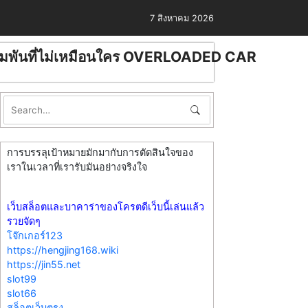
7 สิงหาคม 2026
ดิมพันที่ไม่เหมือนใคร OVERLOADED CAR
การบรรลุเป้าหมายมักมากับการตัดสินใจของ
เราในเวลาที่เรารับมันอย่างจริงใจ
เว็บสล็อตและบาคาร่าของโครตดีเว็บนี้เล่นแล้ว
รวยจัดๆ
โจ๊กเกอร์123
https://hengjing168.wiki
https://jin55.net
slot99
slot66
สล็อตเว็บตรง