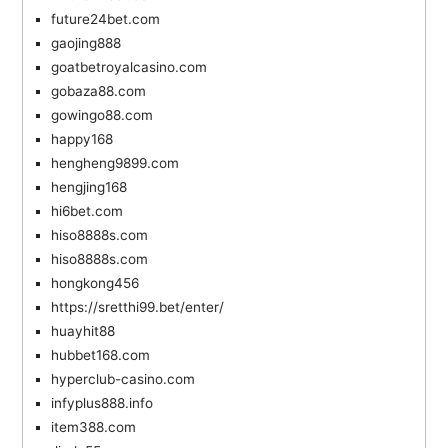
future24bet.com
gaojing888
goatbetroyalcasino.com
gobaza88.com
gowingo88.com
happy168
hengheng9899.com
hengjing168
hi6bet.com
hiso8888s.com
hiso8888s.com
hongkong456
https://sretthi99.bet/enter/
huayhit88
hubbet168.com
hyperclub-casino.com
infyplus888.info
item388.com