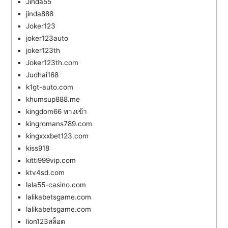
Jinda55
jinda888
Joker123
joker123auto
joker123th
Joker123th.com
Judhai168
k1gt-auto.com
khumsup888.me
kingdom66 ทางเข้า
kingromans789.com
kingxxxbet123.com
kiss918
kitti999vip.com
ktv4sd.com
lala55-casino.com
lalikabetsgame.com
lalikabetsgame.com
lion123สล็อต