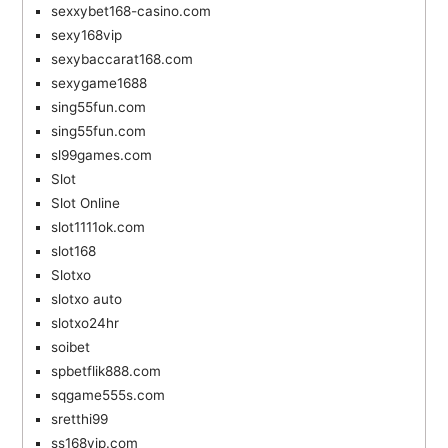
sexxybet168-casino.com
sexy168vip
sexybaccarat168.com
sexygame1688
sing55fun.com
sing55fun.com
sl99games.com
Slot
Slot Online
slot1111ok.com
slot168
Slotxo
slotxo auto
slotxo24hr
soibet
spbetflik888.com
sqgame555s.com
sretthi99
ss168vip.com