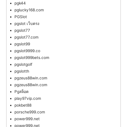
pgk44
pglucky168.com
PGSlot
pgslot เว็บตรง
pgslot77
pgslot77.com
pgslot99
pgslot9999.co
pgslot999bets.com
pgslotgolf
pgslotth
pgzeus88win.com
pgzeus88win.com
Pgสล็อต
play97vip.com
pokbet88
porsche999.com
power999.net
power999.net