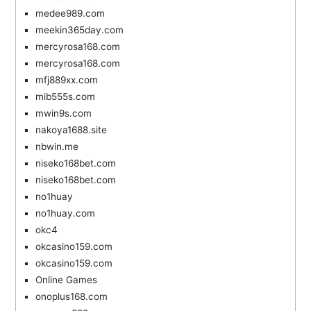
medee989.com
meekin365day.com
mercyrosa168.com
mercyrosa168.com
mfj889xx.com
mib555s.com
mwin9s.com
nakoya1688.site
nbwin.me
niseko168bet.com
niseko168bet.com
no1huay
no1huay.com
okc4
okcasino159.com
okcasino159.com
Online Games
onoplus168.com