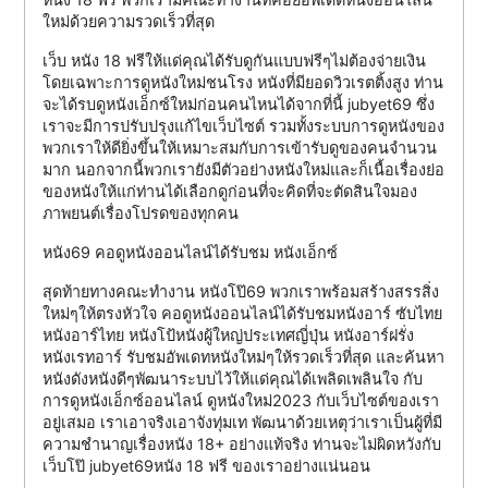
ใหม่ด้วยความรวดเร็วที่สุด
เว็บ หนัง 18 ฟรีให้แด่คุณได้รับดูกันแบบฟรีๆไม่ต้องจ่ายเงิน
โดยเฉพาะการดูหนังใหม่ชนโรง หนังที่มียอดวิวเรตติ้งสูง ท่าน
จะได้รบดูหนังเอ็กซ์ใหม่ก่อนคนไหนได้จากที่นี้ jubyet69 ซึ่ง
เราจะมีการปรับปรุงแก้ไขเว็บไซต์ รวมทั้งระบบการดูหนังของ
พวกเราให้ดียิ่งขึ้นให้เหมาะสมกับการเข้ารับดูของคนจำนวน
มาก นอกจากนี้พวกเรายังมีตัวอย่างหนังใหม่และก็เนื้อเรื่องย่อ
ของหนังให้แก่ท่านได้เลือกดูก่อนที่จะคิดที่จะตัดสินใจมอง
ภาพยนต์เรื่องโปรดของทุกคน
หนัง69 คอดูหนังออนไลน์ได้รับชม หนังเอ็กซ์
สุดท้ายทางคณะทำงาน หนังโป๊69 พวกเราพร้อมสร้างสรรสิ่ง
ใหม่ๆให้ตรงหัวใจ คอดูหนังออนไลน์ได้รับชมหนังอาร์ ซับไทย
หนังอาร์ไทย หนังโป้หนังผู้ใหญ่ประเทศญี่ปุ่น หนังอาร์ฝรั่ง
หนังเรทอาร์ รับชมอัพเดทหนังใหม่ๆให้รวดเร็วที่สุด และค้นหา
หนังดังหนังดีๆพัฒนาระบบไว้ให้แด่คุณได้เพลิดเพลินใจ กับ
การดูหนังเอ็กซ์ออนไลน์ ดูหนังใหม่2023 กับเว็บไซต์ของเรา
อยู่เสมอ เราเอาจริงเอาจังทุ่มเท พัฒนาด้วยเหตุว่าเราเป็นผู้ที่มี
ความชำนาญเรื่องหนัง 18+ อย่างแท้จริง ท่านจะไม่ผิดหวังกับ
เว็บโป๊ jubyet69หนัง 18 ฟรี ของเราอย่างแน่นอน