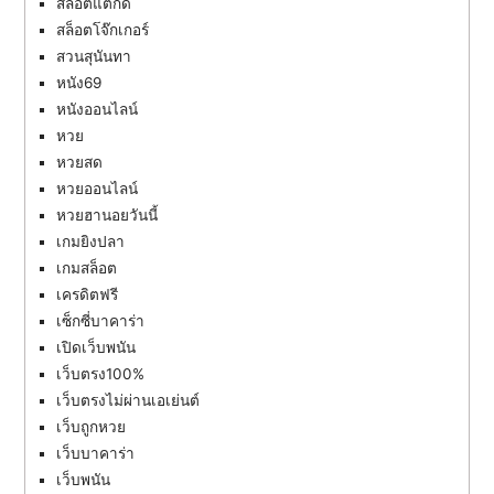
สล็อตแตกดี
สล็อตโจ๊กเกอร์
สวนสุนันทา
หนัง69
หนังออนไลน์
หวย
หวยสด
หวยออนไลน์
หวยฮานอยวันนี้
เกมยิงปลา
เกมสล็อต
เครดิตฟรี
เซ็กซี่บาคาร่า
เปิดเว็บพนัน
เว็บตรง100%
เว็บตรงไม่ผ่านเอเย่นต์
เว็บถูกหวย
เว็บบาคาร่า
เว็บพนัน