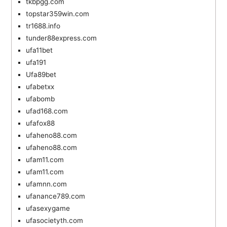
tkbpgg.com
topstar359win.com
tr1688.info
tunder88express.com
ufa11bet
ufa191
Ufa89bet
ufabetxx
ufabomb
ufad168.com
ufafox88
ufaheno88.com
ufaheno88.com
ufam11.com
ufam11.com
ufamnn.com
ufanance789.com
ufasexygame
ufasocietyth.com