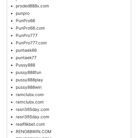
proded888x.com
punpro
PunPro66
PunPro66.com
PunPro777
PunPro777.com
puntaek66
puntaek77
Pussy888
pussy888fun
pussy888play
pussy888win
ramclubx.com
ramclubx.com
rasri365day.com
rasri365day.com
realflikbet.com
RENO88WIN.COM