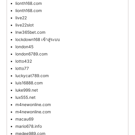
lionth168.com
lionth168.com
live22
live22slot
lnw365bet.com
lockdown168 เข้าสู่ระบบ
london45
london6789.com
lotto432
lotto77
luckycat789.com
luis16888.com
luke999.net
lux555.net
m4newonline.com
m4newonline.com
macau69
mario678.info
medee989.com