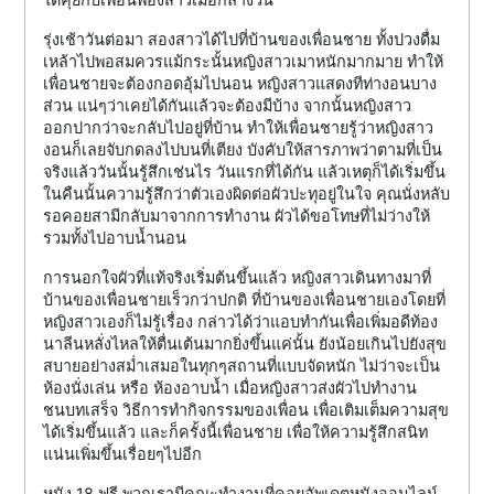
รุ่งเช้าวันต่อมา สองสาวได้ไปที่บ้านของเพื่อนชาย ทั้งปวงดื่ม
เหล้าไปพอสมควรแม้กระนั้นหญิงสาวเมาหนักมากมาย ทำให้
เพื่อนชายจะต้องกอดอุ้มไปนอน หญิงสาวแสดงทีท่างอนบาง
ส่วน แน่ๆว่าเคยได้กันแล้วจะต้องมีบ้าง จากนั้นหญิงสาว
ออกปากว่าจะกลับไปอยู่ที่บ้าน ทำให้เพื่อนชายรู้ว่าหญิงสาว
งอนก็เลยจับกดลงไปบนที่เตียง บังคับให้สารภาพว่าตามที่เป็น
จริงแล้ววันนั้นรู้สึกเช่นไร วันแรกที่ได้กัน แล้วเหตุก็ได้เริ่มขึ้น
ในคืนนั้นความรู้สึกว่าตัวเองผิดต่อผัวปะทุอยู่ในใจ คุณนั่งหลับ
รอคอยสามีกลับมาจากการทำงาน ผัวได้ขอโทษที่ไม่ว่างให้
รวมทั้งไปอาบน้ำนอน
การนอกใจผัวที่แท้จริงเริ่มต้นขึ้นแล้ว หญิงสาวเดินทางมาที่
บ้านของเพื่อนชายเร็วกว่าปกติ ที่บ้านของเพื่อนชายเองโดยที่
หญิงสาวเองก็ไม่รู้เรื่อง กล่าวได้ว่าแอบทำกันเพื่อเพิ่มอดีท้อง
นาลีนหลั่งไหลให้ตื่นเต้นมากยิ่งขึ้นแค่นั้น ยังน้อยเกินไปยังสุข
สบายอย่างสม่ำเสมอในทุกๆสถานที่แบบจัดหนัก ไม่ว่าจะเป็น
ห้องนั่งเล่น หรือ ห้องอาบน้ำ เมื่อหญิงสาวส่งผัวไปทำงาน
ชนบทเสร็จ วิธีการทำกิจกรรมของเพื่อน เพื่อเติมเต็มความสุข
ได้เริ่มขึ้นแล้ว และก็ครั้งนี้เพื่อนชาย เพื่อให้ความรู้สึกสนิท
แน่นเพิ่มขึ้นเรื่อยๆไปอีก
หนัง 18 ฟรี พวกเรามีคณะทำงานที่คอยอัพเดตหนังออนไลน์