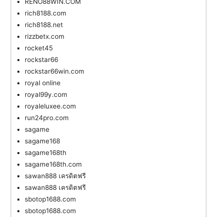
RENO88WIN.COM
rich8188.com
rich8188.net
rizzbetx.com
rocket45
rockstar66
rockstar66win.com
royal online
royal99y.com
royaleluxee.com
run24pro.com
sagame
sagame168
sagame168th
sagame168th.com
sawan888 เครดิตฟรี
sawan888 เครดิตฟรี
sbotop1688.com
sbotop1688.com