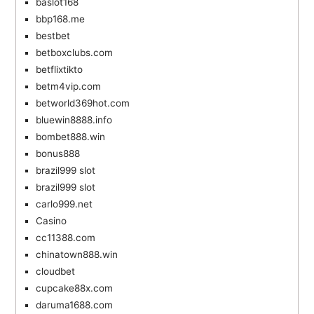
baslot168
bbp168.me
bestbet
betboxclubs.com
betflixtikto
betm4vip.com
betworld369hot.com
bluewin8888.info
bombet888.win
bonus888
brazil999 slot
brazil999 slot
carlo999.net
Casino
cc11388.com
chinatown888.win
cloudbet
cupcake88x.com
daruma1688.com