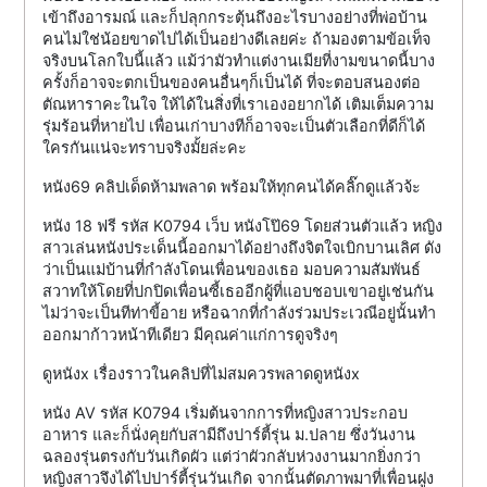
เข้าถึงอารมณ์ และก็ปลุกกระตุ้นถึงอะไรบางอย่างที่พ่อบ้าน
คนไม่ใช่น้อยขาดไปได้เป็นอย่างดีเลยค่ะ ถ้ามองตามข้อเท็จ
จริงบนโลกใบนี้แล้ว แม้ว่ามัวทำแต่งานเมียที่งามขนาดนี้บาง
ครั้งก็อาจจะตกเป็นของคนอื่นๆก็เป็นได้ ที่จะตอบสนองต่อ
ตัณหาราคะในใจ ให้ได้ในสิ่งที่เราเองอยากได้ เติมเต็มความ
รุ่มร้อนที่หายไป เพื่อนเก่าบางทีก็อาจจะเป็นตัวเลือกที่ดีก็ได้
ใครกันแน่จะทราบจริงมั้ยล่ะคะ
หนัง69 คลิปเด็ดห้ามพลาด พร้อมให้ทุกคนได้คลิ๊กดูแล้วจ้ะ
หนัง 18 ฟรี รหัส K0794 เว็บ หนังโป๊69 โดยส่วนตัวแล้ว หญิง
สาวเล่นหนังประเด็นนี้ออกมาได้อย่างถึงจิตใจเบิกบานเลิศ ดัง
ว่าเป็นแม่บ้านที่กำลังโดนเพื่อนของเธอ มอบความสัมพันธ์
สวาทให้โดยที่ปกปิดเพื่อนซี้เธออีกผู้ที่แอบชอบเขาอยู่เช่นกัน
ไม่ว่าจะเป็นทีท่าขี้อาย หรือฉากที่กำลังร่วมประเวณีอยู่นั้นทำ
ออกมาก้าวหน้าทีเดียว มีคุณค่าแก่การดูจริงๆ
ดูหนังx เรื่องราวในคลิปที่ไม่สมควรพลาดดูหนังx
หนัง AV รหัส K0794 เริ่มต้นจากการที่หญิงสาวประกอบ
อาหาร และก็นั่งคุยกับสามีถึงปาร์ตี้รุ่น ม.ปลาย ซึ่งวันงาน
ฉลองรุ่นตรงกับวันเกิดผัว แต่ว่าผัวกลับห่วงงานมากยิ่งกว่า
หญิงสาวจึงได้ไปปาร์ตี้รุ่นวันเกิด จากนั้นตัดภาพมาที่เพื่อนฝูง