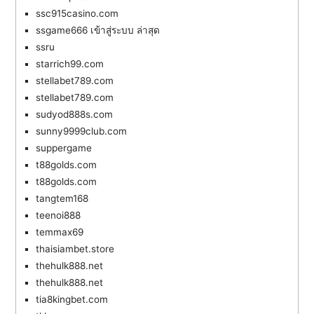
ssc915casino.com
ssgame666 เข้าสู่ระบบ ล่าสุด
ssru
starrich99.com
stellabet789.com
stellabet789.com
sudyod888s.com
sunny9999club.com
suppergame
t88golds.com
t88golds.com
tangtem168
teenoi888
temmax69
thaisiambet.store
thehulk888.net
thehulk888.net
tia8kingbet.com