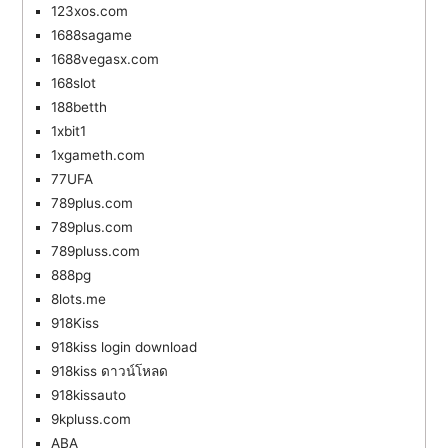
123xos.com
1688sagame
1688vegasx.com
168slot
188betth
1xbit1
1xgameth.com
77UFA
789plus.com
789plus.com
789pluss.com
888pg
8lots.me
918Kiss
918kiss login download
918kiss ดาวน์โหลด
918kissauto
9kpluss.com
ABA