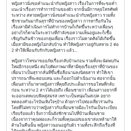
หญิงสาวนั่งขอคำแนะนำกับหญิงสาว เรื่องในการที่จะขอคำ
แนะนำเรื่องการทำการบ้านของผัว จากนั้นมีการคุยโทรศัพท์
ระหว่าง สหายหญิงสาวนั่งขอคำแนะนำกับหญิงสาว รวมทั้ง
ชักชวนกันมากินสุราที่บ้านของหญิงสาว การหารือกันใน
เรื่องสามีดำเนินการไม่ทำการบ้านก็เกิดขึ้นระหว่างเพื่อนๆ
อย่างไรก็ตามในระหว่างที่กำลังขอความเห็นอยู่และก็เชื้อ
เชิญกันกินข้าวของกลุ่มเพื่อน เรื่องราวไม่คาดคิดได้เกิดขึ้น
เมื่อสามีของหญิงไม่กลับบ้าน ทำให้หญิงสาวอยู่กับสหาย 2 ต่อ
2 ทำให้เพื่อนรับรักกับหญิงสาว แล้ว…
หญิงสาวโทรมาขออภัยเรื่องกลับบ้านก่อน รวมทั้งจะนัดพบกัน
ใหม่อีกรอบหนึ่ง ต่อไปตัดภาพมาที่สามีคุยเรื่องสุราที่บ้านของ
เพื่อนว่าเป็นสุรากลั่นที่ขึ้นชื่อลือนามลงนิตยสาร ทำให้เขา
ปรารถนาที่จะตอบแทน และก็ออกไปดำเนินงาน ต่อจากนั้น
เพื่อนสาวก็มาหาหญิงสาวที่คุยถึงประเด็นการขอโทษที่กลับ
ก่อน ระหว่าง 2 สาวได้เอ่ยถึง เพื่อนชายว่า เพื่อนสาวอยากที่
จะออกเดทแบบฟิลคู่สมรส เพราะเป็นหนุ่มในสเปค อยาก
ทดลองทำอะไรบันเทิงใจๆบ้าง ด้วยการไปท่องเที่ยวร่วมกัน
โดยที่ไม่ทราบว่าหญิงสาวกับเพื่อนชายมีอะไรกันเป็นระเบียบ
เรียบร้อยแล้ว ยิ่งกว่านั้นยังชักชวนไปที่บ้านเพื่อนชาย
เนื่องจากว่าคุณพ่อและก็รวมทั้งคุณแม่ของเขาส่งเหล้ามาให้
ด้านในคืนนั้น หญิงสาวนอนอยู่กับผัว รวมทั้งระลึกถึงเรื่องที่
ได้คุยกับเพื่อนพ้องสาวเมื่อกลางวัน