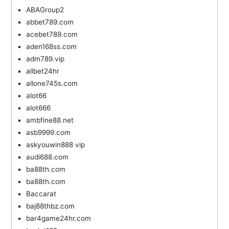
ABAGroup2
abbet789.com
acebet789.com
aden168ss.com
adm789.vip
allbet24hr
allone745s.com
alot66
alot666
ambfine88.net
asb9999.com
askyouwin888 vip
audi688.com
ba88th.com
ba88th.com
Baccarat
baj88thbz.com
bar4game24hr.com