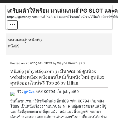
Skip
to
เตรียมตัวให้พร้อม มาเล่นเกมส์ PG SLOT แล
content
https://igetready.com เกมส์ PG SLOT และคาสิโนออนไลน์ รวมไว้ในเว็บเดียว ที่ทำให้เ
หมวดหมู่:
หนัง69
หนัง69
25 กรกฎาคม 2023
Wayne Brown
0
Posted on
by
หนัง69 Jubyet69.com 31 มีนาคม 66 ดูหนังx
websiteหนังx หนังออนไลน์เว็บหนังใหม่ ดูหนังx
ดูหนังออนไลน์ฟรี Top 26 by Lilian
รีวิว
ดูหนังx
รหัส K0794 เว็บ jubyet69
วันนี้พวกเรามารีทิวทัศน์หนังเอ็กซ์69 รหัส K0794 เว็บ หนัง
โป๊69 เป็นหนังเรื่องราวแนวของ NTR หญิงสาวสมรสแล้วมีชู้
นอกใจที่สุดยอดมากที่สุด แม้ว่าหนังแนวนี้จะถูกทำออกมา
ค่อนข้างจะเยอะแยะ แต่การเล่นของหญิงสาวที่แสดงได้อย่าง