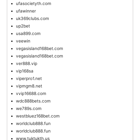
ufasocietyth.com
ufawinner
uk369clubs.com
up2bet
usa899.com
veewin
vegasisland168bet.com
vegasisland168bet.com
ver888.vip
vip168sa
viperpro1.net
vipmgm8.net
vvip16688.com
wdc888bets.com
we789s.com
westbluez168bet.com
worldclub888.fun
worldclub888.fun
www.tuktukth.us