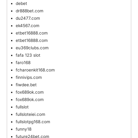
debet
dr888bet.com
du2477.com
ek4567.com
etbet16888.com
etbet16888.com
eu369clubs.com
fafa 123 slot
faro168
fcharoenkit168.com
finnivips.com
fiwdee.bet
fox689ok.com
fox689ok.com
fullslot
fullsloteiei.com
fullslotpg168.com
funny18
future24bet.com