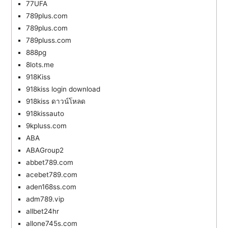
77UFA
789plus.com
789plus.com
789pluss.com
888pg
8lots.me
918Kiss
918kiss login download
918kiss ดาวน์โหลด
918kissauto
9kpluss.com
ABA
ABAGroup2
abbet789.com
acebet789.com
aden168ss.com
adm789.vip
allbet24hr
allone745s.com