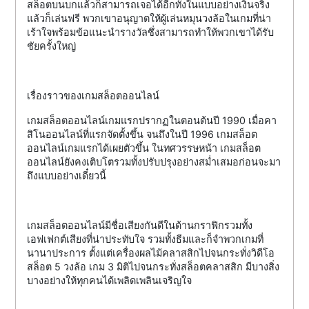
สล็อตบนบกแล้วก็สามารถเจอได้อีกทั้งในแบบอย่างเงินจริง
แล้วก็เล่นฟรี พวกเขาอนุญาตให้ผู้เล่นหมุนวงล้อในเกมที่น่า
เร้าใจพร้อมข้อแนะนำรางวัลซึ่งสามารถทำให้พวกเขาได้รับ
ชัยครั้งใหญ่
เรื่องราวของเกมสล็อตออนไลน์
เกมสล็อตออนไลน์เกมแรกปรากฏในตอนต้นปี 1990 เมื่อคา
สิโนออนไลน์ที่แรกจัดตั้งขึ้น จนถึงในปี 1996 เกมสล็อต
ออนไลน์เกมแรกได้เผยตัวขึ้น ในทศวรรษหน้า เกมสล็อต
ออนไลน์ยังคงเติบโตรวมทั้งปรับปรุงอย่างสม่ำเสมอก่อนจะมา
ถึงแบบอย่างเดี๋ยวนี้
เกมสล็อตออนไลน์มีชื่อเสียงกันดีในด้านกราฟิกรวมทั้ง
เอฟเฟกต์เสียงที่น่าประทับใจ รวมทั้งธีมและก็จำพวกเกมที่
นานาประการ ตั้งแต่เครื่องผลไม้คลาสสิกไปจนกระทั่งวิดีโอ
สล็อต 5 วงล้อ เกม 3 มิติไปจนกระทั่งสล็อตคลาสสิก มีบางสิ่ง
บางอย่างให้ทุกคนได้เพลิดเพลินเจริญใจ