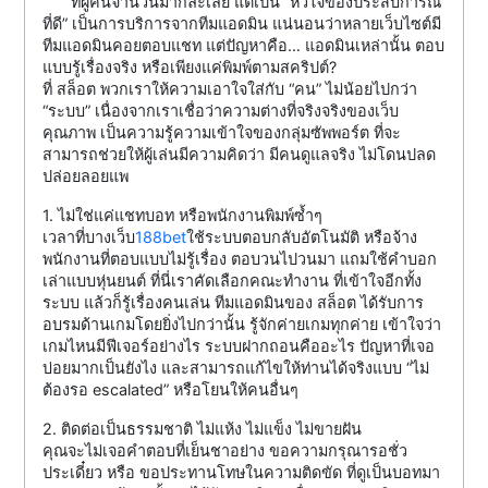
ที่ผู้คนจำนวนมากละเลย แต่เป็น “หัวใจของประสบการณ์
ที่ดี” เป็นการบริการจากทีมแอดมิน แน่นอนว่าหลายเว็บไซต์มี
ทีมแอดมินคอยตอบแชท แต่ปัญหาคือ… แอดมินเหล่านั้น ตอบ
แบบรู้เรื่องจริง หรือเพียงแค่พิมพ์ตามสคริปต์?
ที่ สล็อต พวกเราให้ความเอาใจใส่กับ “คน” ไม่น้อยไปกว่า
“ระบบ” เนื่องจากเราเชื่อว่าความต่างที่จริงจริงของเว็บ
คุณภาพ เป็นความรู้ความเข้าใจของกลุ่มซัพพอร์ต ที่จะ
สามารถช่วยให้ผู้เล่นมีความคิดว่า มีคนดูแลจริง ไม่โดนปลด
ปล่อยลอยแพ
1. ไม่ใช่แค่แชทบอท หรือพนักงานพิมพ์ซ้ำๆ
เวลาที่บางเว็บ
188bet
ใช้ระบบตอบกลับอัตโนมัติ หรือจ้าง
พนักงานที่ตอบแบบไม่รู้เรื่อง ตอบวนไปวนมา แถมใช้คำบอก
เล่าแบบหุ่นยนต์ ที่นี่เราคัดเลือกคณะทำงาน ที่เข้าใจอีกทั้ง
ระบบ แล้วก็รู้เรื่องคนเล่น ทีมแอดมินของ สล็อต ได้รับการ
อบรมด้านเกมโดยยิ่งไปกว่านั้น รู้จักค่ายเกมทุกค่าย เข้าใจว่า
เกมไหนมีฟีเจอร์อย่างไร ระบบฝากถอนคืออะไร ปัญหาที่เจอ
บ่อยมากเป็นยังไง และสามารถแก้ไขให้ท่านได้จริงแบบ “ไม่
ต้องรอ escalated” หรือโยนให้คนอื่นๆ
2. ติดต่อเป็นธรรมชาติ ไม่แห้ง ไม่แข็ง ไม่ขายฝัน
คุณจะไม่เจอคำตอบที่เย็นชาอย่าง ขอความกรุณารอชั่ว
ประเดี๋ยว หรือ ขอประทานโทษในความติดขัด ที่ดูเป็นบอทมา