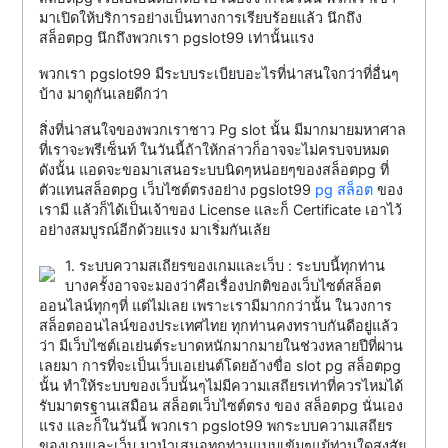
มาเปิดให้บริการอย่างเป็นทางการเรียบร้อยแล้ว นึกถึง
สล็อตpg นึกถึงพวกเรา pgslot99 เท่านั้นแรง
พวกเรา pgslot99 มีระบบระเบียบอะไรที่น่าสนใจกว่าที่อื่นๆ
บ้าง มาดูกันเลยดีกว่า
สิ่งที่น่าสนใจของพวกเราชาว Pg slot นั้น มีมากมายมหาศาล
ที่เราจะพรีเซ็นท์ ในวันนี้ถ้าให้กล่าวก็อาจจะไม่ครบจบหมด
ดังนั้น แอดจะขอมาเสนอระบบนิดๆหน่อยๆของสล็อตpg ที่
ตัวแทนสล็อตpg เว็บไซต์ตรงอย่าง pgslot99
pg สล็อต
ของ
เรามี แล้วก็ได้เป็นเจ้าของ License และก็ Certificate เอาไว้
อย่างสมบูรณ์อีกด้วยแรง มาเริ่มกันเล้ย
1. ระบบความสเถียรของเกมและเว็บ : ระบบนี้ทุกท่าน
บางครั้งอาจจะมองว่าคือเรื่องปกติของเว็บไซต์สล็อต
ออนไลน์ทุกๆที่ แต่ไม่เลย เพราะเรามีมากกว่านั้น ในวงการ
สล็อตออนไลน์ของประเทศไทย ทุกท่านคงทราบกันดีอยู่แล้ว
ว่า มีเว็บไซต์เอเย่นต์ระบาดหนักมากมายในช่วงหลายปีที่ผ่าน
เลยมา การที่จะเป็นเว็บเอเย่นต์โดยอ้างขื่อ slot pg สล็อตpg
นั้น ทำให้ระบบของเว็บนั้นๆไม่มีความเสถียรเท่าที่ควรไหมได้
รับมาตรฐานเสมือน สล็อตเว็บไซต์ตรง ของ สล็อตpg นั่นเอง
แรง และก็ในวันนี้ พวกเรา pgslot99 พกระบบความเสถียร
ของเกมและเว็บ มานำเสนอทุกท่านแบบเข้มๆแม้ท่านใดสงสัย