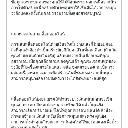
ข้อมูลเฉพาะบุคคลของคุณให้ไม่มีอันตราย นอกเหนือจากนั้น
การใช้ตัวสร้างเนื้อสร้างตัวเลขสุ่มทำให้เชื่อมั่นได้ว่าการหมุน
วงล้อแต่ละครั้งนั้นชอบธรรมรวมทั้งสุ่มอย่างสมบูรณ์
แนวทางเล่นเกมสล็อตออนไลน์
การเล่นสล็อตออนไลน์ด้วยเงินจริงนั้นง่ายและก็ไม่อ้อมค้อม
สิ่งที่คุณจำต้องทำเป็นสร้างบัญชีกับคาสิโนที่คุณเลือก (ถ้าเกิด
คุณกำลังเล่นด้วยเงินจริง) แล้วหลังจากนั้นเลือกเกมที่คุณ
อยากเล่น เมื่อคุณเลือกเกมของคุณแล้ว คุณจะเจอกับชุดของ
วงล้อที่มีเครื่องหมายในแต่ละวงล้อ จุดหมายของเกมเป็นการ
ผสมเครื่องหมายเฉพาะเพื่อสร้างเส้นที่ชนะ หลังจากนั้นคุณ
สามารถหมุนวงล้อรวมทั้งหวังว่าจะได้สิ่งที่เหมาะสมที่สุด
สล็อตออนไลน์ยังอนุญาตให้ท่านระบุวงเงินพนันก่อนจะเริ่ม
คุณสามารถเปลียนแปลงขนาดเหรียญได้ แล้วก็คุณยัง
สามารถเลือกปริมาณเพย์ไลน์ที่คุณปรารถนาเล่นได้ สิ่งนี้จะ
กำหนดจำนวนเงินสำหรับเพื่อการหมุนแต่ละครั้ง คุณยัง
สามารถตั้งค่าคุณลักษณะการเล่นอัตโนมัติของคุณเองเพื่อตั้ง
ค่าการหมุนอัตโนมัติ