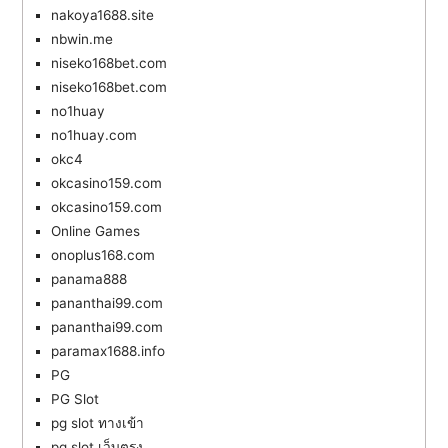
nakoya1688.site
nbwin.me
niseko168bet.com
niseko168bet.com
no1huay
no1huay.com
okc4
okcasino159.com
okcasino159.com
Online Games
onoplus168.com
panama888
pananthai99.com
pananthai99.com
paramax1688.info
PG
PG Slot
pg slot ทางเข้า
pg slot เว็บตรง