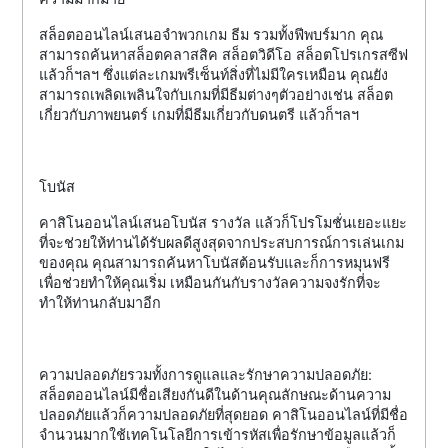
สล็อตออนไลน์เสนอจำพวกเกม ธีม รวมทั้งฟีพบร์มาก คุณ
สามารถค้นหาสล็อตคลาสสิค สล็อตวิดีโอ สล็อตโปรเกรสซีฟ
แล้วก็ฯลฯ ซึ่งแต่ละเกมพรีเซ็นท์สิ่งที่ไม่มีใครเหมือน คุณยัง
สามารถเพลิดเพลินใจกับเกมที่มีธีมต่างๆตัวอย่างเช่น สล็อต
เกี่ยวกับภาพยนตร์ เกมที่มีธีมเกี่ยวกับดนตรี แล้วก็ฯลฯ
โบนัส
คาสิโนออนไลน์เสนอโบนัส รางวัล แล้วก็โปรโมชั่นเยอะแยะ
ที่จะช่วยให้ท่านได้รับผลดีสูงสุดจากประสบการณ์การเล่นเกม
ของคุณ คุณสามารถค้นหาโบนัสต้อนรับและก็การหมุนฟรี
เพื่อช่วยทำให้คุณเริ่ม เหมือนกันกับรางวัลความจงรักที่จะ
ทำให้ท่านกลับมาอีก
ความปลอดภัยรวมทั้งการดูแลและรักษาความปลอดภัย:
สล็อตออนไลน์มีชื่อเสียงกันดีในด้านคุณลักษณะด้านความ
ปลอดภัยแล้วก็ความปลอดภัยที่สุดยอด คาสิโนออนไลน์ที่มีชื่อ
จำนวนมากใช้เทคโนโลยีการเข้ารหัสเพื่อรักษาข้อมูลแล้วก็