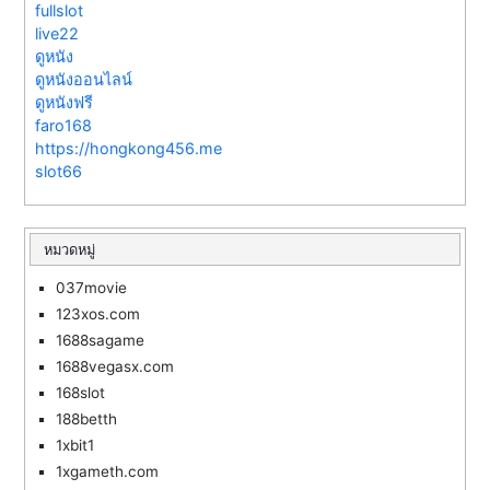
fullslot
live22
ดูหนัง
ดูหนังออนไลน์
ดูหนังฟรี
faro168
https://hongkong456.me
slot66
หมวดหมู่
037movie
123xos.com
1688sagame
1688vegasx.com
168slot
188betth
1xbit1
1xgameth.com