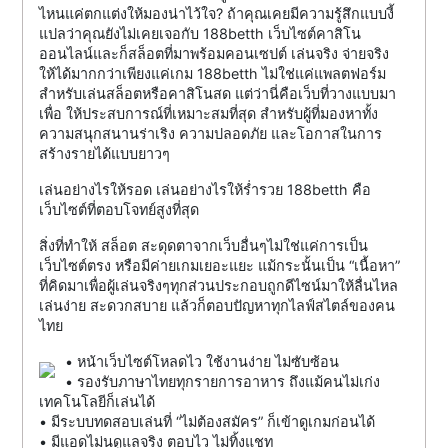
ไหนแค่ตกแต่งให้มองน่าไว้ใจ? ถ้าคุณเคยมีความรู้สึกแบบงี้
แปลว่าคุณยังไม่เคยเจอกับ 188betth เว็บไซต์คาสิโน
ออนไลน์และก็สล็อตที่มาพร้อมคอนเซปต์ เล่นจริง จ่ายจริง
ให้ได้มากกว่าเพียงแค่เกม 188betth ไม่ใช่แค่แพลตฟอร์ม
สำหรับเล่นสล็อตหรือคาสิโนสด แต่ว่านี่คือเว็บที่วางแบบมา
เพื่อ ให้ประสบการณ์ที่เหมาะสมที่สุด สำหรับผู้ที่มองหาทั้ง
ความสนุกสนานร่าเริง ความปลอดภัย และโอกาสในการ
สร้างรายได้แบบยาวๆ
เล่นอย่างไรให้รอด เล่นอย่างไรให้ร่ำรวย 188betth คือ
เว็บไซต์ที่ตอบโจทย์สูงที่สุด
สิ่งที่ทำให้ สล็อต สะดุดตาจากเว็บอื่นๆไม่ใช่แค่การเป็น
เว็บไซต์ตรง หรือมีค่ายเกมเยอะแยะ แม้กระนั้นเป็น “เนื้อหา”
ที่คิดมาเพื่อผู้เล่นจริงๆทุกส่วนประกอบถูกดีไซน์มาให้ลื่นไหล
เล่นง่าย สะดวกสบาย แล้วก็ตอบปัญหาทุกไลฟ์สไตล์ของคน
ไทย
• หน้าเว็บไซต์โหลดไว ใช้งานง่าย ไม่ซับซ้อน
• รองรับภาษาไทยทุกรายการอาหาร ถึงแม้คนไม่เก่ง
เทคโนโลยีก็เล่นได้
• มีระบบทดสอบเล่นที่ “ไม่ต้องสมัคร” ก็เข้าดูเกมก่อนได้
• มีแอดไม่นดูแลจริง ตอบไว ไม่ทิ้งแชท