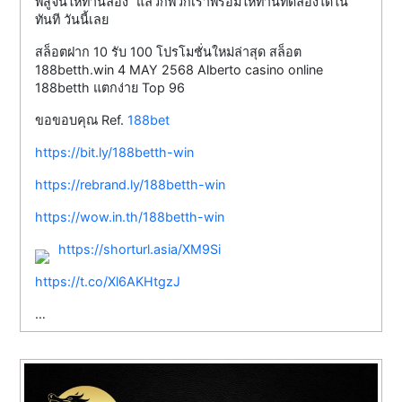
พิสูจน์ให้ท่านลอง” แล้วก็พวกเราพร้อมให้ท่านทดลองได้ใน
ทันที วันนี้เลย
สล็อตฝาก 10 รับ 100 โปรโมชั่นใหม่ล่าสุด สล็อต
188betth.win 4 MAY 2568 Alberto casino online
188betth แตกง่าย Top 96
ขอขอบคุณ Ref.
188bet
https://bit.ly/188betth-win
https://rebrand.ly/188betth-win
https://wow.in.th/188betth-win
https://shorturl.asia/XM9Si
https://t.co/Xl6AKHtgzJ
…