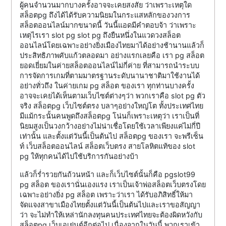
ผู้คนจำนวนมากบางครั้งอาจจะเคยสงสัย ว่าเพราะเหตุใด
สล็อตpg ถึงได้ได้รับความนิยมในกระแสหลักของวงการ
สล็อตออนไลน์มากขนาดนี้ วันนี้แอดมีคำตอบจ้า ว่าเพราะ
เหตุไรเรา slot pg slot pg ถึงยืนหนึ่งในแวดวงสล็อต
ออนไลน์โดยเฉพาะอย่างยิ่งเมืองไทยมาได้อย่างช้านานแล้วก็
ประสิทธิภาพคับแก้วตลอดมา อย่างแรกเลยคือ เรา pg สล็อต
ยอดเยี่ยมในค่ายสล็อตออนไลน์ไม่กี่ค่าย ที่สามารถนำระบบ
การจัดการเกมที่ตามมาตรฐานระดับนานาชาติมาใช้งานได้
อย่างทั่วถึง ในค่ายเกม pg สล็อต ของเรา ทุกท่านบางครั้ง
อาจจะเคยได้เห็นตามเว็บไซต์ต่างๆว่า พวกเราคือ slot pg ตัว
จริง สล็อตpg เว็บไซต์ตรง บลาๆอย่างใหญ่โต ทั้งประเทศไทย
มีแม้กระนั้นคนพูดถึงสล็อตpg โน่นก็เพราะเหตุว่า เราเป็นที่
นิยมสูงเป็นวงกว้างอย่างไม่น่าเชื่อโดยใช้เวลาเพียงแค่ไม่กี่ปี
เท่านั้น และตั้งแต่วันนี้เป็นต้นไป สล็อตpg ของเรา จะพรีเซ็น
ท์ เว็บสล็อตออนไลน์ สล็อตเว็บตรง สายโลหิตแท้ของ slot
pg ให้ทุกคนได้ไปใช้บริการกันอย่างบ้า
แล้วก็ร่ำรวยกันถ้วนหน้า และก็เว็บไซต์นั้นก็คือ pgslot99
pg สล็อต ของเรานั่นเองแรง เราเป็นเจ้าพ่อสล็อตเว็บตรงโดย
เฉพาะอย่างยิ่ง pg สล็อต เพราะว่าเรา ได้รับอภิสิทธิ์ให้มา
จัดแจงสาขาเมืองไทยตั้งแต่วันนี้เป็นต้นไปและเราขอสัญญา
ว่า จะไม่ทำให้เหล่านักลงทุนคนประเทศไทยจะต้องผิดหวังกับ
สล็อตpg เว็บเอเย่นต์อีกต่อไป เนื่องจากในวันนี้ พวกเราเข้า