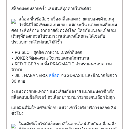
สล็อตแตกหลายครั้ง เล่นมันส์ทุกค่ายในที่เดียว
สล็อต ขึ้นชื่อลือชาเรื่องสล็อตแตกง่ายแบบสุดๆด้วยเหตุ
ว่าที่นี่มิได้มีเพียงแค่เกมเยอะ แม้กระนั้น แต่ละเกมคือเกม
คัดประสิทธิภาพ จากค่ายดังทั่วทั้งโลก ใครกันแน่เคยเบื่อเกม
เดิมๆที่ต้องกดวนไปวนมา มาเล่นตรงนี้คุณจะได้เจอกับ
ประสบการณ์ใหม่แบบไม่มีซ้ำ
• PG SLOT สุดฮิต ภาพงาม เบทต่ำก็แตก
• JOKER ที่ยังคงชนะใจสายแตกหนักมานาน
• RED TIGER รวมทั้ง PRAGMATIC สำหรับคนชอบความ
ท้าทาย
• JILI, HABANERO,
สล็อต
YGGDRASIL และอีกมากยิ่งกว่า
30 ค่าย
จะแนวทวยเทพเทวดา แนวเสี่ยงอันตราย แนวแฟนตาซี หรือ
สล็อตแบบซื้อฟีเจอร์ ตัวเลือกมากมายก่ายกองจนเลือกไม่ถูก
แอดมินที่ไม่ใช่แค่พิมพ์ตอบ แต่ว่าเข้าใจจริง บริการตลอด 24
ชั่วโมง
ในสมัยที่เว็บไซต์สล็อตคาสิโนออนไลน์เปิดกันเกลื่อน สิ่ง