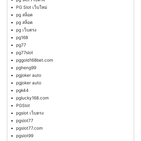
PG Slot เว็บใหม่
pg สล็อต
pg สล็อต
pg เว็บตรง
pg168
pg77
pg77slot
pggold168bet.com
pgheng99
pgjoker auto
pgjoker auto
pgk44
pglucky168.com
PGSlot
pgslot เว็บตรง
pgslot77
pgslot77.com
pgslot99