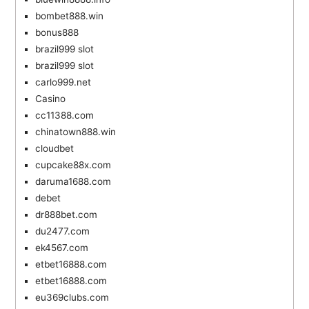
bombet888.win
bonus888
brazil999 slot
brazil999 slot
carlo999.net
Casino
cc11388.com
chinatown888.win
cloudbet
cupcake88x.com
daruma1688.com
debet
dr888bet.com
du2477.com
ek4567.com
etbet16888.com
etbet16888.com
eu369clubs.com