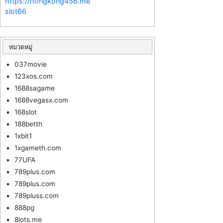
https://hongkong456.me
slot66
หมวดหมู่
037movie
123xos.com
1688sagame
1688vegasx.com
168slot
188betth
1xbit1
1xgameth.com
77UFA
789plus.com
789plus.com
789pluss.com
888pg
8lots.me