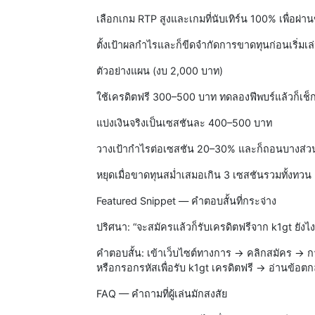
เลือกเกม RTP สูงและเกมที่นับเทิร์น 100% เพื่อผ่านข
ตั้งเป้าผลกำไรและก็ขีดจำกัดการขาดทุนก่อนเริ่มเล
ตัวอย่างแผน (งบ 2,000 บาท)
ใช้เครดิตฟรี 300–500 บาท ทดลองฟีพบร์แล้วก็เช็ก
แบ่งเงินจริงเป็นเซสชันละ 400–500 บาท
วางเป้ากำไรต่อเซสชัน 20–30% และก็ถอนบางส่วนเม
หยุดเมื่อขาดทุนสม่ำเสมอเกิน 3 เซสชันรวมทั้งทวน
Featured Snippet — คำตอบสั้นที่กระจ่าง
ปริศนา: “จะสมัครแล้วก็รับเครดิตฟรีจาก k1gt ยังไง
คำตอบสั้น: เข้าเว็บไซต์ทางการ → คลิกสมัคร → ก
หรือกรอกรหัสเพื่อรับ k1gt เครดิตฟรี → อ่านข้อตก
FAQ — คำถามที่ผู้เล่นมักสงสัย