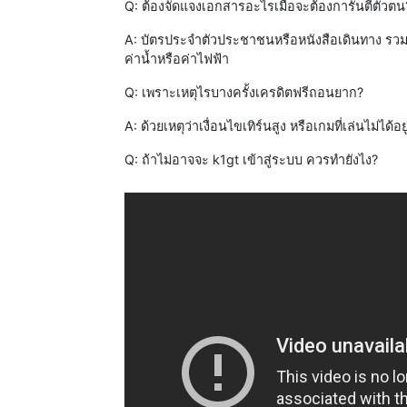
Q: ต้องจัดแจงเอกสารอะไรเมื่อจะต้องการันตีตัวตน
A: บัตรประจำตัวประชาชนหรือหนังสือเดินทาง รวมทั้
ค่าน้ำหรือค่าไฟฟ้า
Q: เพราะเหตุไรบางครั้งเครดิตฟรีถอนยาก?
A: ด้วยเหตุว่าเงื่อนไขเทิร์นสูง หรือเกมที่เล่นไม่ได
Q: ถ้าไม่อาจจะ k1gt เข้าสู่ระบบ ควรทำยังไง?