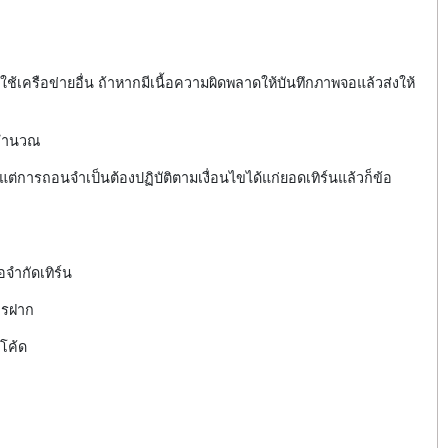
้เครือข่ายอื่น ถ้าหากมีเนื้อความผิดพลาดให้บันทึกภาพจอแล้วส่งให้
รคำนวณ
 แต่การถอนจำเป็นต้องปฏิบัติตามเงื่อนไขได้แก่ยอดเทิร์นแล้วก็ข้อ
อจำกัดเทิร์น
ารฝาก
โค้ด