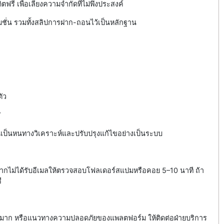
ตฟรี เพื่อเลี่ยงความจำกัดที่ไม่พึงประสงค์
ั่น รวมทั้งสลิปการฝาก-ถอนไว้เป็นหลักฐาน
ตัว
”
่เป็นหนทางวิเคราะห์และปรับปรุงแก้ไขอย่างเป็นระบบ
้าหากไม่ได้รับอีเมลให้ตรวจสอบโฟลเดอร์สแปมหรือคอย 5–10 นาที ถ้า
ี
่อยมาก หรือแนวทางความปลอดภัยของแพลตฟอร์ม ให้ติดต่อฝ่ายบริการ