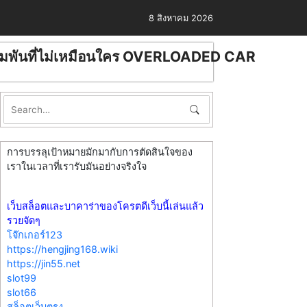
8 สิงหาคม 2026
ดิมพันที่ไม่เหมือนใคร OVERLOADED CAR
การบรรลุเป้าหมายมักมากับการตัดสินใจของ
เราในเวลาที่เรารับมันอย่างจริงใจ
เว็บสล็อตและบาคาร่าของโครตดีเว็บนี้เล่นแล้ว
รวยจัดๆ
โจ๊กเกอร์123
https://hengjing168.wiki
https://jin55.net
slot99
slot66
สล็อตเว็บตรง