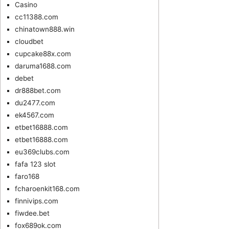
Casino
cc11388.com
chinatown888.win
cloudbet
cupcake88x.com
daruma1688.com
debet
dr888bet.com
du2477.com
ek4567.com
etbet16888.com
etbet16888.com
eu369clubs.com
fafa 123 slot
faro168
fcharoenkit168.com
finnivips.com
fiwdee.bet
fox689ok.com