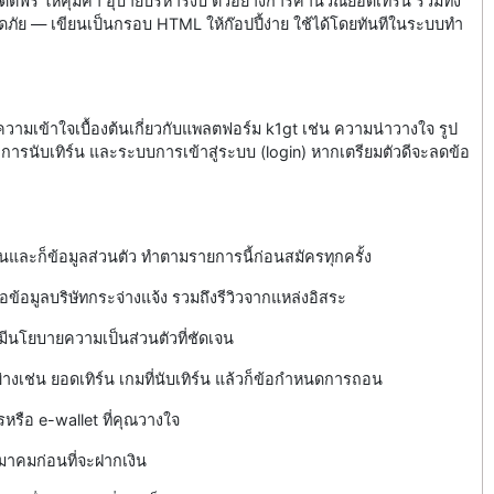
รดิตฟรี ให้คุ้มค่า อุบายบริหารงบ ตัวอย่างการคำนวณยอดเทิร์น รวมทั้ง
ัย — เขียนเป็นกรอบ HTML ให้ก๊อปปี้ง่าย ใช้ได้โดยทันทีในระบบทำ
้ความเข้าใจเบื้องต้นเกี่ยวกับแพลตฟอร์ม k1gt เช่น ความน่าวางใจ รูป
 การนับเทิร์น และระบบการเข้าสู่ระบบ (login) หากเตรียมตัวดีจะลดข้อ
นและก็ข้อมูลส่วนตัว ทำตามรายการนี้ก่อนสมัครทุกครั้ง
ข้อมูลบริษัทกระจ่างแจ้ง รวมถึงรีวิวจากแหล่งอิสระ
มีนโยบายความเป็นส่วนตัวที่ชัดเจน
่างเช่น ยอดเทิร์น เกมที่นับเทิร์น แล้วก็ข้อกำหนดการถอน
หรือ e-wallet ที่คุณวางใจ
าคมก่อนที่จะฝากเงิน