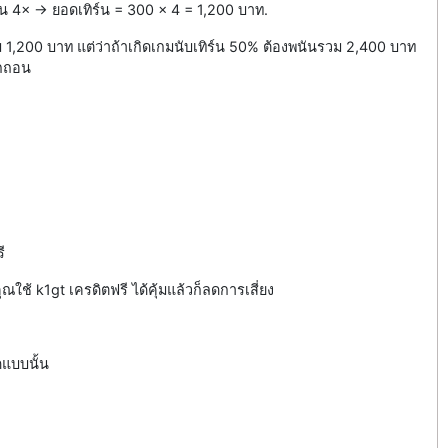
ร์น 4× → ยอดเทิร์น = 300 × 4 = 1,200 บาท.
ม 1,200 บาท แต่ว่าถ้าเกิดเกมนับเทิร์น 50% ต้องพนันรวม 2,400 บาท
ากถอน
ี
ช้ k1gt เครดิตฟรี ได้คุ้มแล้วก็ลดการเสี่ยง
ดแบบนั้น