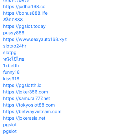
https://judhai168.co
https://bonus888.life
สล็อต888
https://pgslot.today
pussy888
https://www.sexyauto168.xyz
slotxo24hr
slotpg
หนังโป๊ไทย
1xbetth
funny18
kiss918
https://pgslotth.io
https://joker356.com
https://samurai777.net
https://tokyoslot88.com
https://betwayvietnam.com
https://jokerasia.net
pgslot
pgslot