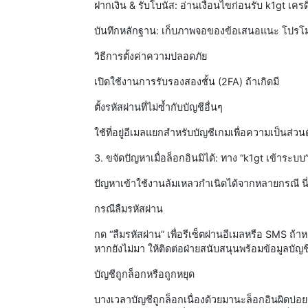
ฝากเงิน & รับโบนัส: อ่านเงื่อนไขก่อนรับ k1gt เครดิ
บันทึกหลักฐาน: เก็บภาพจอของข้อเสนอแนะ โปรโมช
วิธีการตั้งค่าความปลอดภัย
เปิดใช้งานการรับรองสองชั้น (2FA) ถ้าเกิดมี
ตั้งรหัสผ่านที่ไม่ซ้ำกับบัญชีอื่นๆ
ใช้ที่อยู่อีเมลแยกสำหรับบัญชีเกมเพื่อความเป็นส่วน
3. ขจัดปัญหาเมื่อล็อกอินมิได้: ทาง “k1gt เข้าระบบ
ปัญหาเข้าใช้งานล้มเหลวกำเนิดได้จากหลายกรณี นี
กรณีลืมรหัสผ่าน
กด “ลืมรหัสผ่าน” เพื่อรีเซ็ตผ่านอีเมลหรือ SMS ถ
หากยังไม่มา ให้ติดต่อฝ่ายสนับสนุนพร้อมข้อมูลบัญช
บัญชีถูกล็อกหรือถูกหยุด
บางเวลาบัญชีถูกล็อกเนื่องด้วยมานะล็อกอินผิดบ