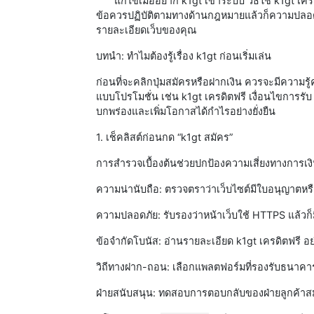
แก้ไขเมื่ออยาก k1gt เข้าระบบ วิธีใช้ k1gt เค
ข้อควรปฏิบัติตามทางด้านกฎหมายแล้วก็ความปลอดภ
รายละเอียดเว็บของคุณ
บทนำ: ทำไมต้องรู้เรื่อง k1gt ก่อนเริ่มเล่น
ก่อนที่จะคลิกปุ่มสมัครหรือฝากเงิน ควรจะมีความรู
แบบโปรโมชั่น เช่น k1gt เครดิตฟรี เงื่อนไขการรับ
บกพร่องและเพิ่มโอกาสได้กำไรอย่างยั่งยืน
1. เช็คลิสต์ก่อนกด “k1gt สมัคร”
การสำรวจเบื้องต้นช่วยปกป้องความเสี่ยงทางการเงิ
ความน่านับถือ: ตรวจตราว่าเว็บไซต์มีใบอนุญาตหรือ
ความปลอดภัย: รับรองว่าหน้าเว็บใช้ HTTPS แล้วก็
ข้อจำกัดโบนัส: อ่านรายละเอียด k1gt เครดิตฟรี อย
วิถีทางฝาก-ถอน: เลือกแพลตฟอร์มที่รองรับธนาคาร
ฝ่ายสนับสนุน: ทดสอบการตอบกลับของฝ่ายลูกค้าสม