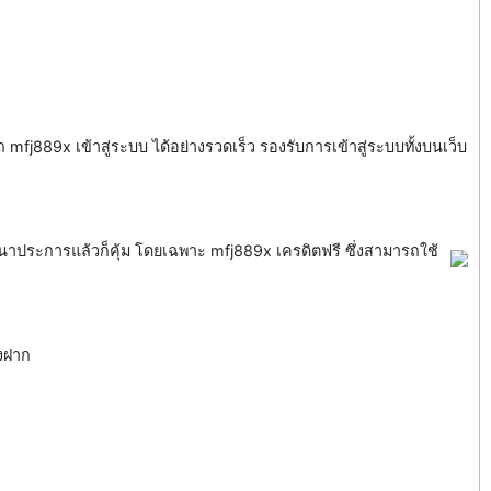
 mfj889x เข้าสู่ระบบ ได้อย่างรวดเร็ว รองรับการเข้าสู่ระบบทั้งบนเว็บ
่นานาประการแล้วก็คุ้ม โดยเฉพาะ mfj889x เครดิตฟรี ซึ่งสามารถใช้
องฝาก