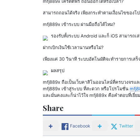
mfj889x เครดิตฟรี ถอนออกได้หรือเปล่า?
สามารถถอนได้จริง เพียงกระทำตามเงื่อนไขของโป
mfj889x เข้าระบบ ผ่านมือถือได้ไหม?
รองรับทั้งระบบ Android และก็ iOS สามารถเล่นไ
ฝากเบิกเงินใช้เวลานานหรือไม่?
เพียงแค่ 30 วินาที ระบบอัตโนมัติจะทำรายการเสร็จ
ผลสรุป
mfj889x ถือเป็นเว็บคาสิโนออนไลน์ที่ครบวงจรและตอ
mfj889x เข้าสู่ระบบ ที่สะดวก หรือโปรโมชั่น
mfj8
และมั่นคงและก็น่าไว้ใจ mfj889x คือคำตอบที่เยี่ยมท
Share
Facebook
Twitter