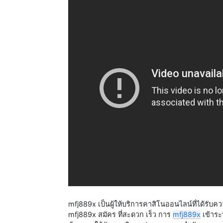
mfj889x เป็นผู้ให้บริการคาสิโนออนไลน์ที่ได้รับค
mfj889x สมัคร ที่สะดวก เร็ว การ
mfj889x
เข้าระ