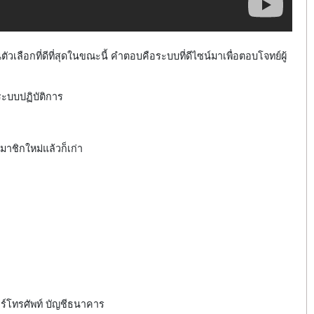
เลือกที่ดีที่สุดในขณะนี้ คำตอบคือระบบที่ดีไซน์มาเพื่อตอบโจทย์ผู้
กระบบปฏิบัติการ
มาชิกใหม่แล้วก็เก่า
อร์โทรศัพท์ บัญชีธนาคาร