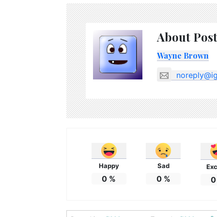
About Post
Wayne Brown
noreply@i
Happy
Sad
Exc
0
%
0
%
0