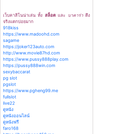
เว็บคาสิโนน่าเล่น ทั้ง
สล็อต
และ
บาคาร่า
ตึง
จริงแตกบ่อยมาก
918kiss
https://www.madoohd.com
sagame
https://joker123auto.com
http://www.movie87hd.com
https://www.pussy888play.com
https://pussy888win.com
sexybaccarat
pg slot
pgslot
https://www.pgheng99.me
fullslot
live22
ดูหนัง
ดูหนังออนไลน์
ดูหนังฟรี
faro168