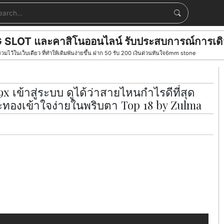
์ PG SLOT และคาสิโนออนไลน์ รับประสบการณ์การเ
ว้ในเว็บเดียว ที่ทำให้เดิมพันง่ายขึ้น ฝาก 50 รับ 200 เงินด่วนทันใจ6mm stone
 เข้าสู่ระบบ ดูได้ว่าสายไหนกำไรดีที่สุด
ทองเข้าใจง่ายในพริบตา Top 18 by Zulma