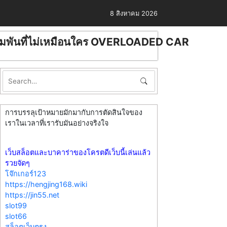
8 สิงหาคม 2026
ดิมพันที่ไม่เหมือนใคร OVERLOADED CAR
การบรรลุเป้าหมายมักมากับการตัดสินใจของ
เราในเวลาที่เรารับมันอย่างจริงใจ
เว็บสล็อตและบาคาร่าของโครตดีเว็บนี้เล่นแล้ว
รวยจัดๆ
โจ๊กเกอร์123
https://hengjing168.wiki
https://jin55.net
slot99
slot66
สล็อตเว็บตรง