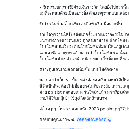
• วิเคราะห์กรรมวิธีจ่ายเงินรางวัล โดยยิ่งไปกว่าน
สมที่จะพนันด้วยเป็นอย่างยิ่ง ด้วยเหตุว่ามันเป็นสล็
รับโปรโมชั่นสล็อตเพิ่มเครดิตทำเงินเพิ่มมากขึ้น
รวยได้ทุกวี่วันให้โปรตั้งแต่ครั้งแรกแม้ว่าจะยัง
แนวทางการข้างต้นแล้ว ทุกคนสามารถเลือกใช้ประโ
โปรโมชันบนเว็บจะเป็นโปรโมชั่นที่มอบให้แก่ผู้เล่นที
แก่สมาชิกเก่าทุกคนด้วยการนำโปรโมชันพวกนั้นมาปร
โปรโมชั่นต่างๆผ่านหน้าหลักของเว็บไซต์และเลือก
สร้างทุนเล่นเกมสล็อตเพิ่มขึ้น แบบไม่ต้องฝาก
บอกเลยว่าเว็บเราเป็นแหล่งต่อยอดเงินลงทุนให้เป็นเ
นี้จำเป็นที่จะต้องไม่เชื่ออย่างไม่ต้องสงสัย เพราะเหต
ค่าย pg slot ทดสอบเล่น รุ่นใหม่ๆแล้ว มาพร้อมตำ
รายได้ให้แก่ผู้เข้าใช้สูงถึงหลักล้านบาท
สล็อต pg เว็บตรง แตกหนัก 2023 pg slot pg77sl
ขอขอบคุณมากweb
ทดลองเล่นสล็อตpg