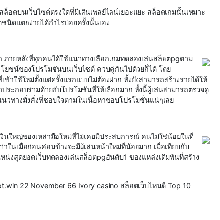
ั้นสล็อตบนเว็บไซต์ตรงใดที่มีเส้นเพลย์ไลน์เยอะแยะ สล็อตเกมนั้นเหมาะ
อตชนิดแตกง่ายได้กำไรบ่อยครั้งนั้นเอง
ไม่ฝาก ภายหลังที่ทุกคนได้ใช้แนวทางเลือกเกมทดลองเล่นสล็อตpgตาม
ยชน์ของโปรโมชันบนเว็บไซต์ ควบคู่กันไปด้วยก็ได้ โดย
่เข้าใช้ใหม่ตั้งแต่ครั้งแรกแบบไม่ต้องฝาก ทั้งยังสามารถสร้างรายได้ให้
ะกอบร่วมด้วยกับโปรโมชันที่ให้เลือกมาก ทั้งนี้ผู้เล่นสามารถตรวจดู
แนวทางมั่งคั่งที่ชอบใจตามในเนื้อหาขอบโปรโมชั่นแน่ๆเลย
งินใหญ่ของเหล่ามือใหม่ที่ไม่เคยมีประสบการณ์ คนไม่ใช่น้อยในที่
ุว่าในเมื่อก่อนค่อนข้างจะมีผู้เล่นหน้าใหม่ที่น้อยมาก เมื่อเทียบกับ
แหน่งสุดยอดเว็บทดลองเล่นสล็อตpgอันดับ1 ของแหล่งเดิมพันที่สร้าง
ot.win 22 November 66 Ivory casino สล็อตเว็บไหนดี Top 10