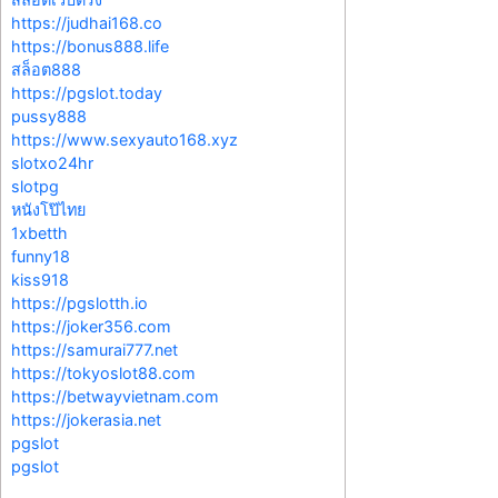
https://judhai168.co
https://bonus888.life
สล็อต888
https://pgslot.today
pussy888
https://www.sexyauto168.xyz
slotxo24hr
slotpg
หนังโป๊ไทย
1xbetth
funny18
kiss918
https://pgslotth.io
https://joker356.com
https://samurai777.net
https://tokyoslot88.com
https://betwayvietnam.com
https://jokerasia.net
pgslot
pgslot