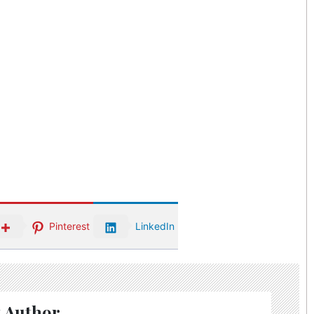
Pinterest
LinkedIn
 Author