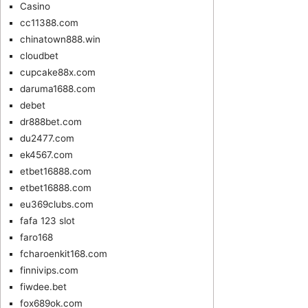
Casino
cc11388.com
chinatown888.win
cloudbet
cupcake88x.com
daruma1688.com
debet
dr888bet.com
du2477.com
ek4567.com
etbet16888.com
etbet16888.com
eu369clubs.com
fafa 123 slot
faro168
fcharoenkit168.com
finnivips.com
fiwdee.bet
fox689ok.com