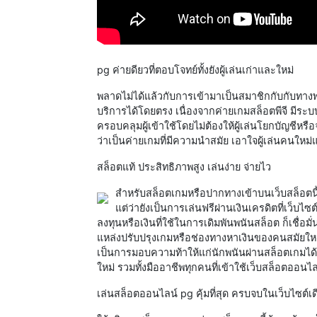
pg ค่ายดียวที่ตอบโจทย์ทั้งยังผู้เล่นเก่าและใหม่
พลาดไม่ได้แล้วกับการเข้ามาเป็นสมาชิกกับกับทางพ
บริการได้โดยตรง เนื่องจากค่ายเกมสล็อตพีจี มีระ
ครอบคลุมผู้เข้าใช้โดยไม่ต้องให้ผู้เล่นโยกบัญชีหรื
ว่าเป็นค่ายเกมที่มีความนำสมัย เอาใจผู้เล่นคนใหม
สล็อตแท้ ประสิทธิภาพสูง เล่นง่าย จ่ายไว
สำหรับสล็อตเกมหรือปากทางเข้าบนเว็บสล็อตนี้ยั
แต่ว่ายังเป็นการเล่นฟรีผ่านเงินเครดิตที่เว็บไซ
ลงทุนหรือเงินที่ใช้ในการเดิมพันพนันสล็อต ก็เชื่
แหล่งปรับปรุงเกมหรือช่องทางหาเงินของคนสมัยใหม่
เป็นการมอบความท้าให้แก่นักพนันผ่านสล็อตเกมได้อย่า
ใหม่ รวมทั้งมืออาชีพทุกคนที่เข้าใช้เว็บสล็อตออนไล
เล่นสล็อตออนไลน์ pg คุ้มที่สุด ครบจบในเว็บไซต์เด