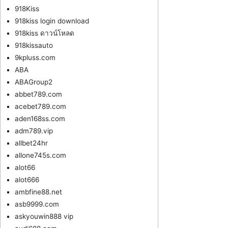
918Kiss
918kiss login download
918kiss ดาวน์โหลด
918kissauto
9kpluss.com
ABA
ABAGroup2
abbet789.com
acebet789.com
aden168ss.com
adm789.vip
allbet24hr
allone745s.com
alot66
alot666
ambfine88.net
asb9999.com
askyouwin888 vip