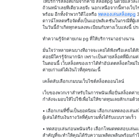
ให้บริการสล็อตเกมจากค่าย สล็อตpg นี้ด้วยแล้วละก็บ
ถ้วนหน้าเลยทีเดียวเลยจ๊ะ นอกเหนือจากนี้ทางเว็บ
พร้อม อีกทั้งจำพวกวิดีโอหรือ
ทดลองเล่นสล็อตpg
3
ดาวน์โหลดหรือจัดตั้งเป็นแอปพลิเคชันในกรณีที่ผู้เ
ในวันนี้ถ้าเกิดทุกคนลงทะเบียนกับทางเว็บแห่งนี้ ประก
ทำความรู้จักค่ายเกม pg ที่ให้บริการมาอย่างนาน
มั่นใจว่าหลายคนบางทีอาจจะเคยได้ฟังหรือเคยได้สัมผ
ค่อยมีใครรู้จักมากนัก เพราะเป็นค่ายสล็อตที่มีเกม
ในตอนนี้ เว็บสล็อตของเราได้ทำอัปเดตสล็อตใหม่ในทุ
ค่ายเก่าแต่ได้เงินไวที่สุดขณะนี้
เคล็ดลับเลือกเกมบนเว็บไซต์สล็อตออนไลน์
เว็บของพวกเราสำหรับในการพนันเพื่อปั่นสล็อตค่า
กำลังจะมอบให้ไปใช้เพื่อไม่ให้ขาดทุนเลยสักเกมด้วย
• เลือกเกมที่ขึ้นเป็นยอดนิยม เลือกเกมทดลองเล่นส
ผู้เล่นได้รับเงินรางวัลที่คุ้มรวมทั้งได้รับแบบรวดเร็ว
• ทดสอบเล่นก่อนพนันจริง เลือกโหมดทดสอบเล่นและ
สำคัญที่จะทำให้คุณได้รับความเพลิดเพลินพร้อมกำ