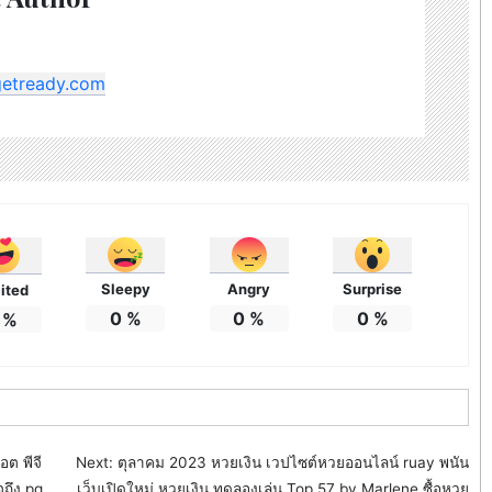
getready.com
Sleepy
Angry
Surprise
ited
0
%
0
%
0
%
%
ต พีจี
Next:
ตุลาคม 2023 หวยเงิน เวปไซต์หวยออนไลน์ ruay พนัน
จถึง pg
เว็บเปิดใหม่ หวยเงิน ทดลองเล่น Top 57 by Marlene ซื้อหวย