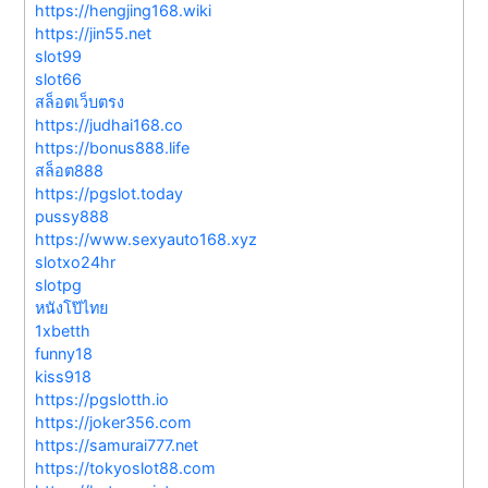
https://hengjing168.wiki
https://jin55.net
slot99
slot66
สล็อตเว็บตรง
https://judhai168.co
https://bonus888.life
สล็อต888
https://pgslot.today
pussy888
https://www.sexyauto168.xyz
slotxo24hr
slotpg
หนังโป๊ไทย
1xbetth
funny18
kiss918
https://pgslotth.io
https://joker356.com
https://samurai777.net
https://tokyoslot88.com