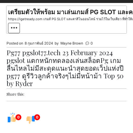
Skip
to
เตรียมตัวให้พร้อม มาเล่นเกมส์ PG SLOT แล
content
https://igetready.com เกมส์ PG SLOT และคาสิโนออนไลน์ รวมไว้ในเว็บเดียว ที่ทำให้เ
Posted on
8 กุมภาพันธ์ 2024
by
Wayne Brown
0
Pg77 pgslot77.tech 23 February 2024
pgslot แตกหนักทดลองเล่นสล็อตPg เกม
ลื่นไหลไม่มีสะดุดแนะนำสุดยอดเว็ปแห่งปี
pg77 ดูรีวิวลูกค้าจริงๆไม่มีหน้าม้า Top 50
by Ryder
Share this:
0
0