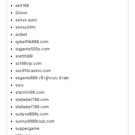
slot168
Slotxo
slotxo auto
slotxo24hr
soibet
spbetflik888.com
sqgame555s.com
sretthi99
ss168vip.com
ssc915casino.com
ssgame666 เข้าสู่ระบบ ล่าสุด
ssru
starrich99.com
stellabet789.com
stellabet789.com
sudyod888s.com
sunny9999club.com
suppergame