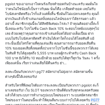
pgslot ขอเอาอกเอาใจคนรังเกียจทำยอดกันบ้างนะครับ ผมมั่นใจ
ว่าคนไม่ใช่น้อยก็เป็นราวกับผม นั่นก็คือ เกลียดทำยอด เลยไม่รับ
โบนัสเครดิตฟรีอะไรก็แล้วแต่ทั้งสิ้น ซึ่งมันก็ไม่แปลกเลยครับ คุณก็
ฝากเงินแล้วก็เข้าเล่นเกมสล็อตออนไลน์ของเราได้ธรรมดา แล้ว
อย่างงี้ สมาชิกกลุ่มนี้จะได้สิทธิพิเศษอะไรล่ะ? ถ้าคุณคิดอย่างงี้ล่ะก็
นี่เลยนะครับ โปรโมชั่น Cash Back 10% จะตอบโจทย์แบบสุดๆไป
เลย ด้วยเหตุว่าคุณสามารถเข้าเล่นสล็อตได้อย่างเต็มเปี่ยม ฝาก
แบบไม่รับโบนัสเครดิตฟรี ทำเงินได้เท่าใดก็ถอนได้โดยทันที แม้
กระนั้นเมื่อไหร่ก็ตามที่คุณเล่นเสีย คุณสามารถมารับยอดเสียคืน
10% ของยอดเสียทั้งหมดทั้งปวงจากโปรโมชั่นนี้ของพวกเราได้เลย
ในทันที รับได้สูงสุดถึง 5,555 บาท แถมผู้กระทำดรับ Cash Back
100 บาท ยังได้รับ 10 ทองอีกด้วย ยอมรับได้ทุกวี่ทุกวัน วันละ 1 ครั้ง
เพียงแค่นั้น เรียกว่าเล่นเสียก็มีคืนครับ ฮ่า…
ลงทะเบียนกับพวกเรา pg77 สมัครง่ายไม่ยุ่งยาก สมัครตามขั้น
ต่างๆดังนี้ได้เลยขอรับ!
สำหรับใครที่พึงพอใจต้องการจะลงทะเบียนกับพวกเรา pgslot ล่ะก็
มาเลยขอรับ! เว็บ SLOT ของพวกเรายินดีต้อนรับทุกคนเลยครับผม
แล้วก็ด้วยระบบการทำงานรูปแบบใหม่ของเรา ระบบสมัครสมาชิก
ใหม่ของเราในตอนนี้จะทำให้คุณลืมระบบเก่าๆไปได้เลยครับ
PG77
เพราะเหตุว่าคุณสามารถลงทะเบียนใหม่กับเราผ่านระบบ AI ที่หน้า