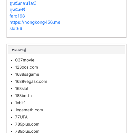
ดูหนังออนไลน์
ดูหนังฟรี
faro168
https://hongkong456.me
slot66
หมวดหมู่
037movie
123xos.com
1688sagame
1688vegasx.com
168slot
188betth
1xbit1
1xgameth.com
77UFA
789plus.com
789plus.com