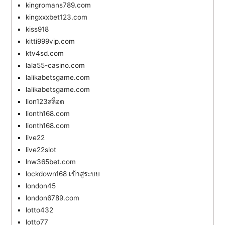
kingromans789.com
kingxxxbet123.com
kiss918
kitti999vip.com
ktv4sd.com
lala55-casino.com
lalikabetsgame.com
lalikabetsgame.com
lion123สล็อต
lionth168.com
lionth168.com
live22
live22slot
lnw365bet.com
lockdown168 เข้าสู่ระบบ
london45
london6789.com
lotto432
lotto77