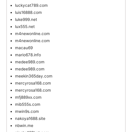
luckycat789.com
luis16888.com
luke999.net
lux555.net
m4newonline.com
m4newonline.com
macau69
mario678.info
medee989.com
medee989.com
meekin365day.com
mercyrosa168.com
mercyrosa168.com
mfj889xx.com
mib555s.com
mwin9s.com
nakoya1688.site
nbwin.me