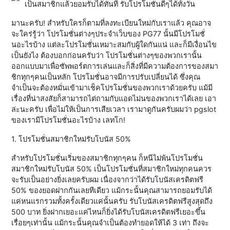
เป็นสมาชิกแล้วยอมรับได้ทันที รับโปรโมชั่นดีๆได้ทั้งวัน
มานะครับ! สำหรับใครก็ตามที่ลงทะเบียนใหม่กับเราแล้ว คุณอาจ
จะใคร่รู้ว่า โปรโมชั่นต่างๆประจำเว็บของ PG77 นั้นมีโปรโมชั่
นอะไรบ้าง แต่ละโปรโมชั่นเหมาะสมกับผู้ใดกันแน่ และก็มีเงื่อนไข
เป็นยังไง ต้องบอกก่อนครับว่า โปรโมชั่นต่างๆของพวกเรานั้น
ออกแบบมาเพื่อซัพพอร์ตการเล่นและก็สิ่งที่มีความต้องการของสมา
ชิกทุกๆคนเป็นหลัก โปรโมชั่นอาจมีการปรับเปลี่ยนได้ ซึ่งคุณ
จำเป็นจะต้องหมั่นเข้ามาเช็คโปรโมชั่นของพวกเราด้วยครับ แม้มี
เรื่องที่น่าสงสัยก็สามารถไต่ถามกับแอดไม่นของพวกเราได้เลย เอา
ล่ะนะครับ เพื่อไม่ให้เป็นการเสียเวลา เรามาดูกันครับผมว่า pgslot
ของเรามีโปรโมชั่นอะไรบ้าง เลทโก!
1. โปรโมชั่นสมาชิกใหม่รับโบนัส 50%
สำหรับโปรโมชั่นเริ่มของสมาชิกทุกๆคน ก็หนีไม่พ้นโปรโมชั่น
สมาชิกใหม่รับโบนัส 50% เป็นโปรโมชั่นที่สมาชิกใหม่ทุกคนควร
จะรับเป็นอย่างยิ่งเลยครับผม เนื่องจากว่าได้รับโบนัสเครดิตฟรี
50% ของยอดฝากกันเลยทีเดียว แม้กระนั้นคุณสามารถยอมรับได้
แค่หนแรกรวมทั้งครั้งเดียวแค่นั้นครับ รับโบนัสเครดิตฟรีสูงสุดถึง
500 บาท ยิ่งฝากเยอะแค่ไหนก็ยิ่งได้รับโบนัสเครดิตฟรีเยอะขึ้น
เรื่อยๆเท่านั้น แม้กระนั้นคุณจำเป็นต้องทำยอดให้ได้ 3 เท่า ถึงจะ