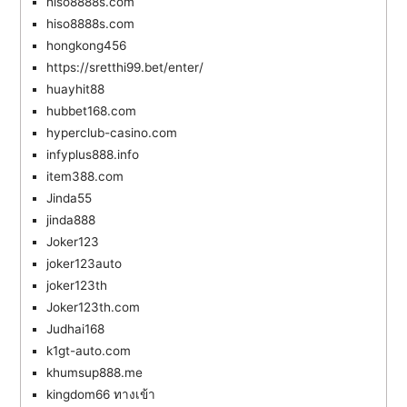
hiso8888s.com
hiso8888s.com
hongkong456
https://sretthi99.bet/enter/
huayhit88
hubbet168.com
hyperclub-casino.com
infyplus888.info
item388.com
Jinda55
jinda888
Joker123
joker123auto
joker123th
Joker123th.com
Judhai168
k1gt-auto.com
khumsup888.me
kingdom66 ทางเข้า