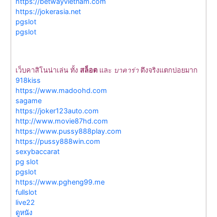
https://betwayvietnam.com
https://jokerasia.net
pgslot
pgslot
เว็บคาสิโนน่าเล่น ทั้ง
สล็อต
และ
บาคาร่า
ตึงจริงแตกบ่อยมาก
918kiss
https://www.madoohd.com
sagame
https://joker123auto.com
http://www.movie87hd.com
https://www.pussy888play.com
https://pussy888win.com
sexybaccarat
pg slot
pgslot
https://www.pgheng99.me
fullslot
live22
ดูหนัง