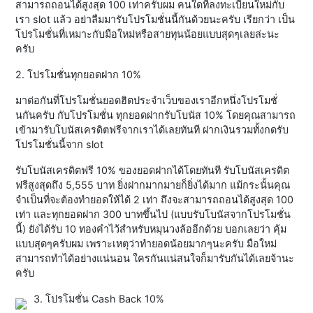
สามารถถอนได้สูงสุด 100 เท่าครับผม คนใดที่ลงทะเบียนใหม่กับ
เรา slot แล้ว อย่าลืมมารับโปรโมชั่นนี้กันด้วยนะครับ เรียกว่า เป็น
โปรโมชั่นที่เหมาะกับมือใหม่หรือสายทุนน้อยแบบสุดๆเลยล่ะนะ
ครับ
2. โปรโมชั่นทุกยอดฝาก 10%
มาต่อกันที่โปรโมชั่นยอดฮิตประจำเว็บของเราอีกหนึ่งโปรโมชั่
นกันครับ กับโปรโมชั่น ทุกยอดฝากรับโบนัส 10% โดยคุณสามารถ
เข้ามารับโบนัสเครดิตฟรีจากเราได้เลยทันที ฝากเงินรวมทั้งกดรับ
โปรโมชั่นนี้จาก slot
รับโบนัสเครดิตฟรี 10% ของยอดฝากได้โดยทันที รับโบนัสเครดิต
ฟรีสูงสุดถึง 5,555 บาท ยิ่งฝากมากมายก็ยิ่งได้มาก แม้กระนั้นคุณ
จำเป็นที่จะต้องทำยอดให้ได้ 2 เท่า ถึงจะสามารถถอนได้สูงสุด 100
เท่า และทุกยอดฝาก 300 บาทขึ้นไป (แบบรับโบนัสจากโปรโมชั่น
นี้) ยังได้รับ 10 ทองคำไว้สำหรับหมุนวงล้ออีกด้วย บอกเลยว่า คุ้ม
แบบสุดๆครับผม เพราะเหตุว่าทำยอดน้อยมากๆนะครับ มือใหม่
สามารถทำได้อย่างแน่นอน ใครกันแน่สนใจก็มารับกันได้เลยจ้านะ
ครับ
3. โปรโมชั่น Cash Back 10%