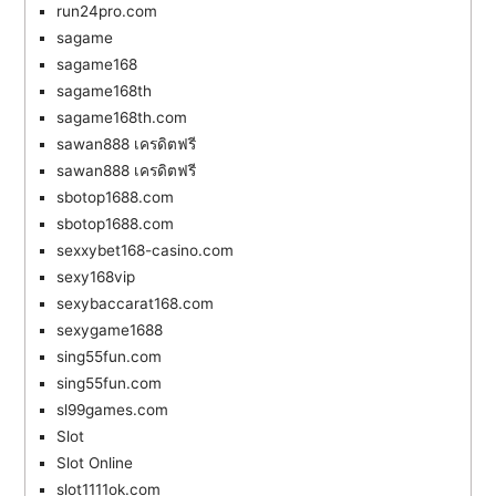
run24pro.com
sagame
sagame168
sagame168th
sagame168th.com
sawan888 เครดิตฟรี
sawan888 เครดิตฟรี
sbotop1688.com
sbotop1688.com
sexxybet168-casino.com
sexy168vip
sexybaccarat168.com
sexygame1688
sing55fun.com
sing55fun.com
sl99games.com
Slot
Slot Online
slot1111ok.com