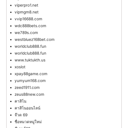
viperpro1.net
vipmgm8.net
vvip16688.com
wdc888bets.com
we789s.com
westbluez168bet.com
worldclub888.fun
worldclub888.fun
www.tuktukth.us
xoslot
xpay88game.com
yumyum168.com
zeed1911.com
zeus88new.com
คาสิโน
คาสิโนออนไลน์
จ๊วด 69
ชื่อหมวดหมู่ใหม่