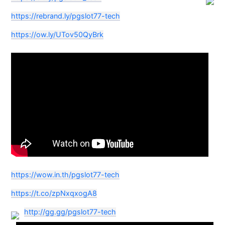
https://rebrand.ly/pgslot77-tech
https://ow.ly/UTov50QyBrk
https://wow.in.th/pgslot77-tech
https://t.co/zpNxqxogA8
http://gg.gg/pgslot77-tech