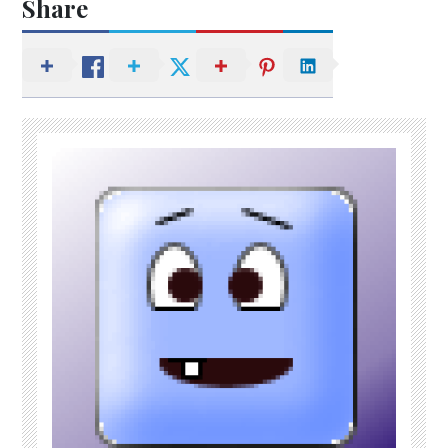
Share