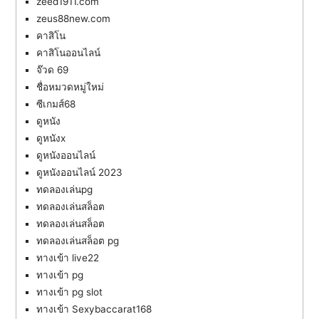
zeed1911.com
zeus88new.com
คาสิโน
คาสิโนออนไลน์
จ๊วด 69
ชื่อหมวดหมู่ใหม่
ซีเกมส์68
ดูหนัง
ดูหนังx
ดูหนังออนไลน์
ดูหนังออนไลน์ 2023
ทดลองเล่นpg
ทดลองเล่นสล็อต
ทดลองเล่นสล็อต
ทดลองเล่นสล็อต pg
ทางเข้า live22
ทางเข้า pg
ทางเข้า pg slot
ทางเข้า Sexybaccarat168