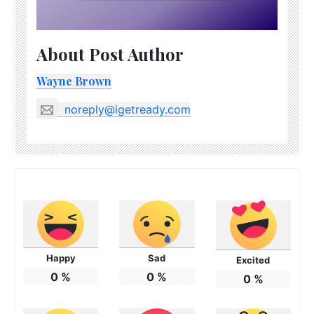
About Post Author
Wayne Brown
noreply@igetready.com
Happy
Sad
Excited
0
%
0
%
0
%