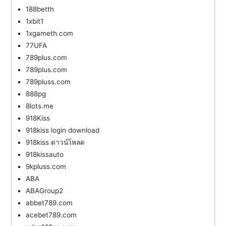
188betth
1xbit1
1xgameth.com
77UFA
789plus.com
789plus.com
789pluss.com
888pg
8lots.me
918Kiss
918kiss login download
918kiss ดาวน์โหลด
918kissauto
9kpluss.com
ABA
ABAGroup2
abbet789.com
acebet789.com