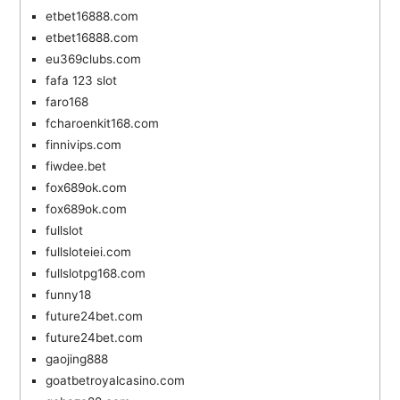
etbet16888.com
etbet16888.com
eu369clubs.com
fafa 123 slot
faro168
fcharoenkit168.com
finnivips.com
fiwdee.bet
fox689ok.com
fox689ok.com
fullslot
fullsloteiei.com
fullslotpg168.com
funny18
future24bet.com
future24bet.com
gaojing888
goatbetroyalcasino.com