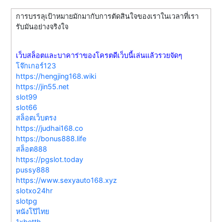
รื่
อ
การบรรลุเป้าหมายมักมากับการตัดสินใจของเราในเวลาที่เรา
รับมันอย่างจริงใจ
ง
เว็บสล็อตและบาคาร่าของโครตดีเว็บนี้เล่นแล้วรวยจัดๆ
โจ๊กเกอร์123
https://hengjing168.wiki
https://jin55.net
slot99
slot66
สล็อตเว็บตรง
https://judhai168.co
https://bonus888.life
สล็อต888
https://pgslot.today
pussy888
https://www.sexyauto168.xyz
slotxo24hr
slotpg
หนังโป๊ไทย
1xbetth