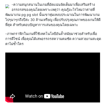
-ความสนุกสนานในเกมที่อัดแน่นจัดเต็มมาเพื่อเสริมสร้าง
อรรถรสของคุณโดยเพราะเหตุว่า คุณรู้อะไรไหมว่าค่ายที่
พัฒนาเกม pg pg slot นั้นเขาทุ่มเทงบประมาณในการพัฒนาเกม
ไปๆมาๆกถึงปีล่ะ 30 ล้านเหรียญ เพื่อปรับปรุงคุณภาพของเกมให้ดี
ที่สุด สำหรับตอบปัญหาการเล่นของคุณโดยเฉพาะ
-ภาพกราฟิกในเกมที่ใช้เทคโนโลยีอันล้ำสมัยมาช่วยสำหรับเพื่อ
การดีไซน์ เพื่อคุณได้เสพอรรถรสความคมชัด ความสวยงามสะดุด
ตาไม่ซ้ำใคร