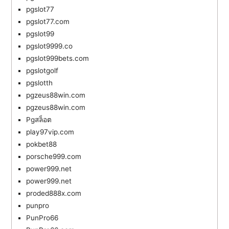
pgslot77
pgslot77.com
pgslot99
pgslot9999.co
pgslot999bets.com
pgslotgolf
pgslotth
pgzeus88win.com
pgzeus88win.com
Pgสล็อต
play97vip.com
pokbet88
porsche999.com
power999.net
power999.net
proded888x.com
punpro
PunPro66