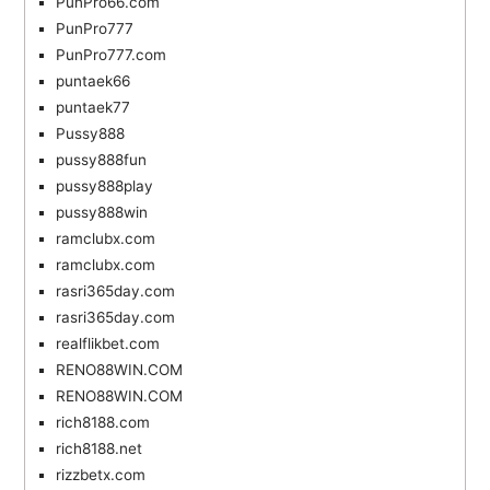
PunPro66.com
PunPro777
PunPro777.com
puntaek66
puntaek77
Pussy888
pussy888fun
pussy888play
pussy888win
ramclubx.com
ramclubx.com
rasri365day.com
rasri365day.com
realflikbet.com
RENO88WIN.COM
RENO88WIN.COM
rich8188.com
rich8188.net
rizzbetx.com